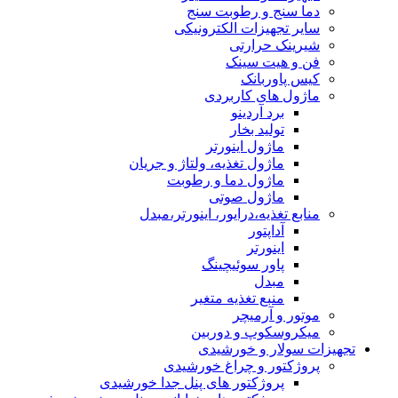
دما سنج و رطوبت سنج
سایر تجهیزات الکترونیکی
شیرینک حرارتی
فن و هیت سینک
کیس پاوربانک
ماژول های کاربردی
برد آردینو
تولید بخار
ماژول اینورتر
ماژول تغذیه، ولتاژ و جریان
ماژول دما و رطوبت
ماژول صوتی
منابع تغذیه،درایور، اینورتر،مبدل
آداپتور
اینورتر
پاور سوئیچینگ
مبدل
منبع تغذیه متغیر
موتور و آرمیچر
میکروسکوپ و دوربین
تجهیزات سولار و خورشیدی
پروژکتور و چراغ خورشیدی
پروژکتور های پنل جدا خورشیدی