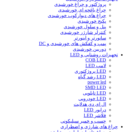
پروژکتور و چراغ خورشیدی
چراغ باغچه ای خورشیدی
چراغ های دیوارکوب خورشیدی
پکیج خورشیدی
پنل و سلول خورشیدی
کنترلر شارژر خورشیدی
سانورتر و اینورتر
پمپ و کفکش های خورشیدی و DC
دوربین خورشیدی
تجهیزات روشنایی و LED
COB LED
لامپ LED
LED پروژکتوری
LED رشد گیاه
power led
SMD LED
LED تابلویی
LED خودرویی
ال ای دی هدلایت
درایور LED
فلاشر LED
چسب و خمیر سیلیکونی
چراغ های شارژی و اضطراری