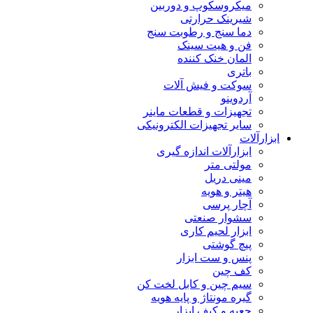
میکروسکوپ و دوربین
شیرینک حرارتی
دما سنج و رطوبت سنج
فن و هیت سینک
المان خنک کننده
باتری
سوکت و فیش آلات
آردوینو
تجهیزات و قطعات ماینر
سایر تجهیزات الکترونیکی
ابزارآلات
ابزارآلات اندازه گیری
مولتی متر
مینی دریل
هیتر و هویه
آچار پرسی
سشوار صنعتی
ابزار لحیم کاری
پیچ گوشتی
پنس و ست ابزار
کف چین
سیم چین و کابل لخت کن
گیره مونتاژ و پایه هویه
جعبه و کیف ابزار