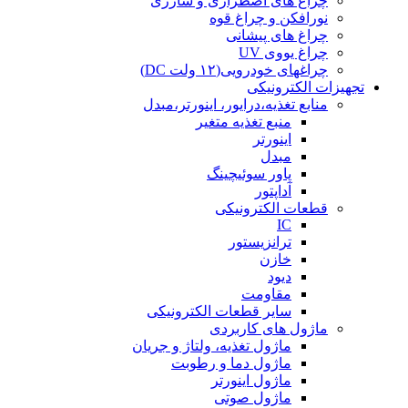
چراغ های اضطراری و شارژی
نورافکن و چراغ قوه
چراغ های پیشانی
چراغ یووی UV
چراغهای خودرویی(۱۲ ولت DC)
تجهیزات الکترونیکی
منابع تغذیه،درایور، اینورتر،مبدل
منبع تغذیه متغیر
اینورتر
مبدل
پاور سوئیچینگ
آداپتور
قطعات الکترونیکی
IC
ترانزیستور
خازن
دیود
مقاومت
سایر قطعات الکترونیکی
ماژول های کاربردی
ماژول تغذیه، ولتاژ و جریان
ماژول دما و رطوبت
ماژول اینورتر
ماژول صوتی