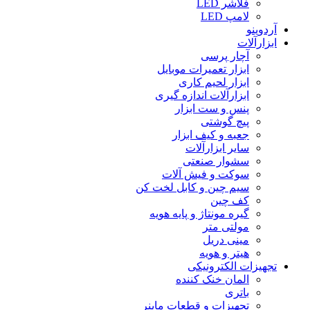
فلاشر LED
لامپ LED
آردوینو
ابزارآلات
آچار پرسی
ابزار تعمیرات موبایل
ابزار لحیم کاری
ابزارآلات اندازه گیری
پنس و ست ابزار
پیچ گوشتی
جعبه و کیف ابزار
سایر ابزارآلات
سشوار صنعتی
سوکت و فیش آلات
سیم چین و کابل لخت کن
کف چین
گیره مونتاژ و پایه هویه
مولتی متر
مینی دریل
هیتر و هویه
تجهیزات الکترونیکی
المان خنک کننده
باتری
تجهیزات و قطعات ماینر