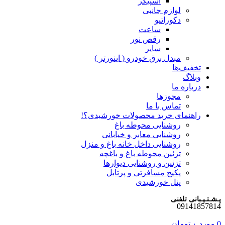
اسپیکر
لوازم جانبی
دکوراتیو
ساعت
رقص نور
سایر
مبدل برق خودرو ( اینورتر )
تخفیف‌ها
وبلاگ
درباره ما
مجوزها
تماس با ما
راهنمای خرید محصولات خورشیدی؟!
روشنایی محوطه باغ
روشنایی معابر و خیابانی
روشنایی داخل خانه باغ و منزل
تزئین محوطه باغ و باغچه
تزئین و روشنایی دیوارها
پکیج مسافرتی و پرتابل
پنل خورشیدی
پـشـتـیـبانی تلفنی
09141857814
0
مورد
۰
تومان