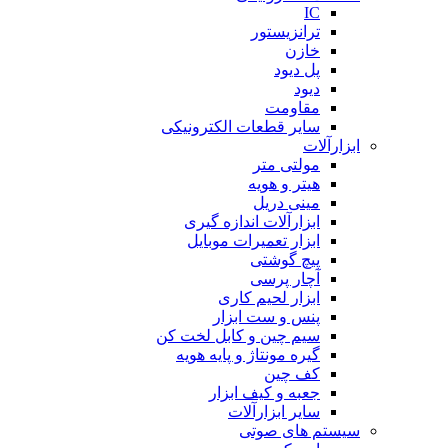
IC
ترانزیستور
خازن
پل دیود
دیود
مقاومت
سایر قطعات الکترونیکی
ابزارآلات
مولتی متر
هیتر و هویه
مینی دریل
ابزارآلات اندازه گیری
ابزار تعمیرات موبایل
پیچ گوشتی
آچار پرسی
ابزار لحیم کاری
پنس و ست ابزار
سیم چین و کابل لخت کن
گیره مونتاژ و پایه هویه
کف چین
جعبه و کیف ابزار
سایر ابزارآلات
سیستم های صوتی