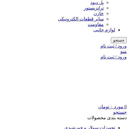
پل دیود
ترانزیستور
خازن
سایر قطعات الکترونیکی
مقاومت
لوازم جانبی
جستجو
ورود / ثبت نام
منو
ورود / ثبت نام
0
مورد
۰
تومان
جستجو
دسته بندی محصولات
تجهیزات سولار و خورشیدی