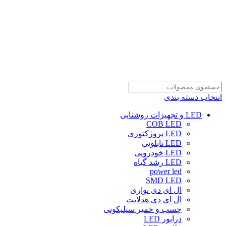
انتخاب دسته بندی
LED و تجهیزات روشنایی
COB LED
LED پروژکتوری
LED تابلویی
LED خودرویی
LED رشد گیاه
power led
SMD LED
ال ای دی نواری
ال ای دی هدلایت
چسب و خمیر سیلیکونی
درایور LED