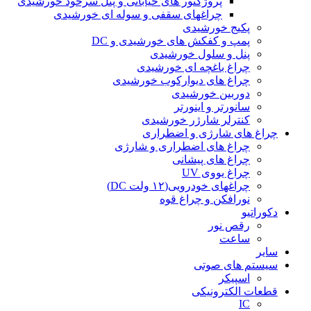
پروژکتور های خیابانی و پنل سرخود خورشیدی
چراغهای سقفی و سوله ای خورشیدی
پکیج خورشیدی
پمپ و کفکش های خورشیدی و DC
پنل و سلول خورشیدی
چراغ باغچه ای خورشیدی
چراغ های دیوارکوب خورشیدی
دوربین خورشیدی
سانورتر و اینورتر
کنترلر شارژر خورشیدی
چراغ های شارژی و اضطراری
چراغ های اضطراری و شارژی
چراغ های پیشانی
چراغ یووی UV
چراغهای خودرویی(۱۲ ولت DC)
نورافکن و چراغ قوه
دکوراتیو
رقص نور
ساعت
سایر
سیستم های صوتی
اسپیکر
قطعات الکترونیکی
IC