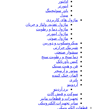
آداپتور
اینورتر
پاور سوئیچینگ
مبدل
ماژول های کاربردی
ماژول تغذیه، ولتاژ و جریان
ماژول دما و رطوبت
ماژول اینورتر
ماژول صوتی
میکروسکوپ و دوربین
شیرینک حرارتی
سشوار صنعتی
دما سنج و رطوبت سنج
کیس پاوربانک
فن و هیت سینک
موتور و آرمیچر
المان خنک کننده
باتری
آردوینو
برد آردینو
سوکت و فیش آلات
تجهیزات و قطعات ماینر
سایر تجهیزات الکترونیکی
قطعات الکترونیکی