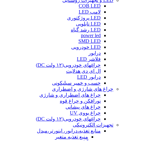
LED و تجهیزات روشنایی
COB LED
لامپ LED
LED پروژکتوری
LED تابلویی
LED رشد گیاه
power led
SMD LED
LED خودرویی
درایور
فلاشر LED
چراغهای خودرویی(۱۲ ولت DC)
ال ای دی هدلایت
درایور LED
چسب و خمیر سیلیکونی
چراغ های شارژی و اضطراری
چراغ های اضطراری و شارژی
نورافکن و چراغ قوه
چراغ های پیشانی
چراغ یووی UV
چراغهای خودرویی(۱۲ ولت DC)
تجهیزات الکترونیکی
منابع تغذیه،درایور، اینورتر،مبدل
منبع تغذیه متغیر