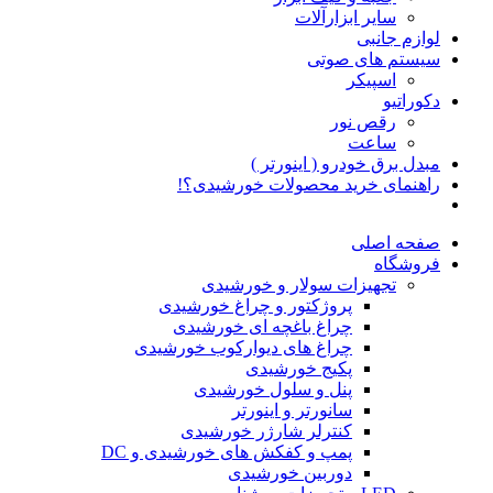
سایر ابزارآلات
لوازم جانبی
سیستم های صوتی
اسپیکر
دکوراتیو
رقص نور
ساعت
مبدل برق خودرو ( اینورتر )
راهنمای خرید محصولات خورشیدی؟!
صفحه اصلی
فروشگاه
تجهیزات سولار و خورشیدی
پروژکتور و چراغ خورشیدی
چراغ باغچه ای خورشیدی
چراغ های دیوارکوب خورشیدی
پکیج خورشیدی
پنل و سلول خورشیدی
سانورتر و اینورتر
کنترلر شارژر خورشیدی
پمپ و کفکش های خورشیدی و DC
دوربین خورشیدی