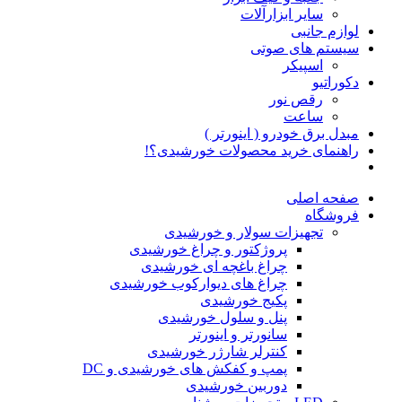
سایر ابزارآلات
لوازم جانبی
سیستم های صوتی
اسپیکر
دکوراتیو
رقص نور
ساعت
مبدل برق خودرو ( اینورتر )
راهنمای خرید محصولات خورشیدی؟!
صفحه اصلی
فروشگاه
تجهیزات سولار و خورشیدی
پروژکتور و چراغ خورشیدی
چراغ باغچه ای خورشیدی
چراغ های دیوارکوب خورشیدی
پکیج خورشیدی
پنل و سلول خورشیدی
سانورتر و اینورتر
کنترلر شارژر خورشیدی
پمپ و کفکش های خورشیدی و DC
دوربین خورشیدی