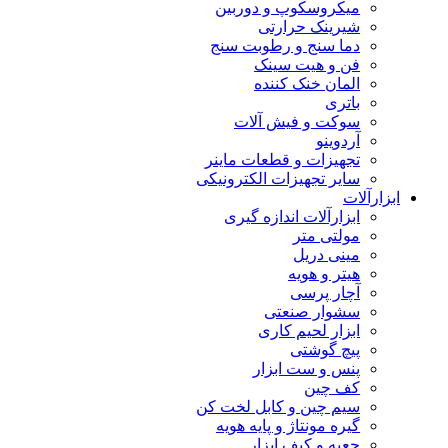
میکروسکوپ و دوربین
شیرینک حرارتی
دما سنج و رطوبت سنج
فن و هیت سینک
المان خنک کننده
باتری
سوکت و فیش آلات
آردوینو
تجهیزات و قطعات ماینر
سایر تجهیزات الکترونیکی
ابزارآلات
ابزارآلات اندازه گیری
مولتی متر
مینی دریل
هیتر و هویه
آچار پرسی
سشوار صنعتی
ابزار لحیم کاری
پیچ گوشتی
پنس و ست ابزار
کف چین
سیم چین و کابل لخت کن
گیره مونتاژ و پایه هویه
جعبه و کیف ابزار