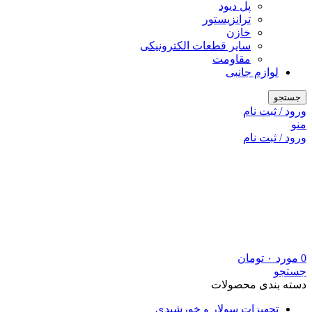
پل دیود
ترانزیستور
خازن
سایر قطعات الکترونیکی
مقاومت
لوازم جانبی
جستجو
ورود / ثبت نام
منو
ورود / ثبت نام
0
مورد
۰
تومان
جستجو
دسته بندی محصولات
تجهیزات سولار و خورشیدی