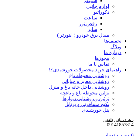
اسپیکر
لوازم جانبی
دکوراتیو
ساعت
رقص نور
سایر
مبدل برق خودرو ( اینورتر )
تخفیف‌ها
وبلاگ
درباره ما
مجوزها
تماس با ما
راهنمای خرید محصولات خورشیدی؟!
روشنایی محوطه باغ
روشنایی معابر و خیابانی
روشنایی داخل خانه باغ و منزل
تزئین محوطه باغ و باغچه
تزئین و روشنایی دیوارها
پکیج مسافرتی و پرتابل
پنل خورشیدی
پـشـتـیـبانی تلفنی
09141857814
0
مورد
۰
تومان