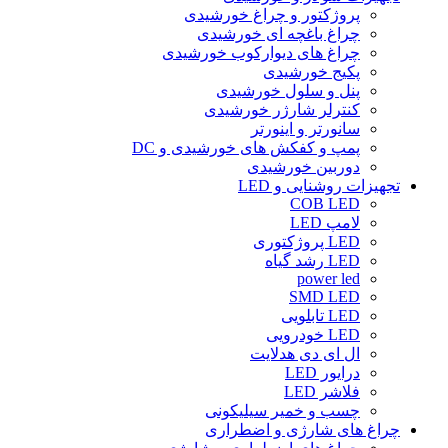
پروژکتور و چراغ خورشیدی
چراغ باغچه ای خورشیدی
چراغ های دیوارکوب خورشیدی
پکیج خورشیدی
پنل و سلول خورشیدی
کنترلر شارژر خورشیدی
سانورتر و اینورتر
پمپ و کفکش های خورشیدی و DC
دوربین خورشیدی
تجهیزات روشنایی و LED
COB LED
لامپ LED
LED پروژکتوری
LED رشد گیاه
power led
SMD LED
LED تابلویی
LED خودرویی
ال ای دی هدلایت
درایور LED
فلاشر LED
چسب و خمیر سیلیکونی
چراغ های شارژی و اضطراری