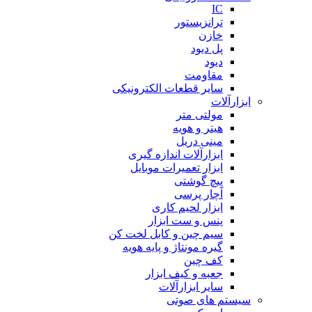
IC
ترانزیستور
خازن
پل دیود
دیود
مقاومت
سایر قطعات الکترونیکی
ابزارآلات
مولتی متر
هیتر و هویه
مینی دریل
ابزارآلات اندازه گیری
ابزار تعمیرات موبایل
پیچ گوشتی
آچار پرسی
ابزار لحیم کاری
پنس و ست ابزار
سیم چین و کابل لخت کن
گیره مونتاژ و پایه هویه
کف چین
جعبه و کیف ابزار
سایر ابزارآلات
سیستم های صوتی