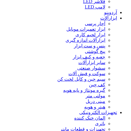
فلاشر LED
لامپ LED
آردوینو
ابزارآلات
آچار پرسی
ابزار تعمیرات موبایل
ابزار لحیم کاری
ابزارآلات اندازه گیری
پنس و ست ابزار
پیچ گوشتی
جعبه و کیف ابزار
سایر ابزارآلات
سشوار صنعتی
سوکت و فیش آلات
سیم چین و کابل لخت کن
کف چین
گیره مونتاژ و پایه هویه
مولتی متر
مینی دریل
هیتر و هویه
تجهیزات الکترونیکی
المان خنک کننده
باتری
تجهیزات و قطعات ماینر