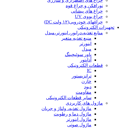
چراغ های اضطراری و شارژی
نورافکن و چراغ قوه
چراغ های پیشانی
چراغ یووی UV
چراغهای خودرویی(۱۲ ولت DC)
تجهیزات الکترونیکی
منابع تغذیه،درایور، اینورتر،مبدل
منبع تغذیه متغیر
اینورتر
مبدل
پاور سوئیچینگ
آداپتور
قطعات الکترونیکی
IC
ترانزیستور
خازن
دیود
مقاومت
سایر قطعات الکترونیکی
ماژول های کاربردی
ماژول تغذیه، ولتاژ و جریان
ماژول دما و رطوبت
ماژول اینورتر
ماژول صوتی