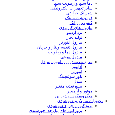
دما سنج و رطوبت سنج
سایر تجهیزات الکترونیکی
شیرینک حرارتی
فن و هیت سینک
کیس پاوربانک
ماژول های کاربردی
برد آردینو
تولید بخار
ماژول اینورتر
ماژول تغذیه، ولتاژ و جریان
ماژول دما و رطوبت
ماژول صوتی
منابع تغذیه،درایور، اینورتر،مبدل
آداپتور
اینورتر
پاور سوئیچینگ
مبدل
منبع تغذیه متغیر
موتور و آرمیچر
میکروسکوپ و دوربین
تجهیزات سولار و خورشیدی
پروژکتور و چراغ خورشیدی
پروژکتور های پنل جدا خورشیدی