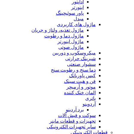
آداپتور
اینورتر
پاور سوئیچینگ
مبدل
ماژول های کاربردی
ماژول تغذیه، ولتاژ و جریان
ماژول دما و رطوبت
ماژول اینورتر
ماژول صوتی
میکروسکوپ و دوربین
شیرینک حرارتی
سشوار صنعتی
دما سنج و رطوبت سنج
کیس پاوربانک
فن و هیت سینک
موتور و آرمیچر
المان خنک کننده
باتری
آردوینو
برد آردینو
سوکت و فیش آلات
تجهیزات و قطعات ماینر
سایر تجهیزات الکترونیکی
قطعات الکترونیکی