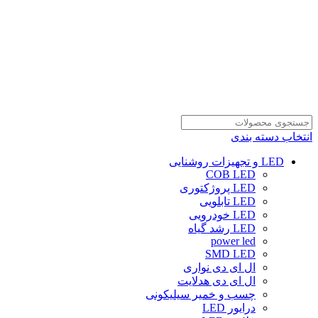
انتخاب دسته بندی
LED و تجهیزات روشنایی
COB LED
LED پروژکتوری
LED تابلویی
LED خودرویی
LED رشد گیاه
power led
SMD LED
ال ای دی نواری
ال ای دی هدلایت
چسب و خمیر سیلیکونی
درایور LED