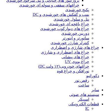
پروژکتور های خیابانی و پنل سرخود خورشیدی
چراغهای سقفی و سوله ای خورشیدی
پکیج خورشیدی
پمپ و کفکش های خورشیدی و DC
پنل و سلول خورشیدی
چراغ باغچه ای خورشیدی
چراغ های دیوارکوب خورشیدی
دوربین خورشیدی
سانورتر و اینورتر
کنترلر شارژر خورشیدی
چراغ های شارژی و اضطراری
چراغ های اضطراری و شارژی
چراغ های پیشانی
چراغ یووی UV
چراغهای خودرویی(۱۲ ولت DC)
نورافکن و چراغ قوه
دکوراتیو
رقص نور
ساعت
سایر
سیستم های صوتی
اسپیکر
قطعات الکترونیکی
IC