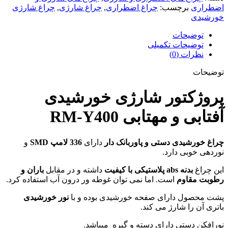
اضطراری
برچسب:
چراغ اضطراری
,
چراغ شارژی
,
چراغ شارژی
خورشیدی
توضیحات
توضیحات تکمیلی
نظرات (0)
توضیحات
پروژکتور شارژی خورشیدی
آفتابی و مهتابی RM-Y400
چراغ خورشیدی دستی و پاوربانک دار
دارای
336 لامپ SMD
و
نوردهی خوبی دارد.
این چراغ
بدنه abs پلاستیکی با کیفیت
داشته و در مقابل
باران و
رطوبت مقاوم
است. اما نمی توان غوطه ور درون آب استفاده کرد.
پشت محصول دارای صفحه خورشیدی بوده و با
نور خورشیدی
باتری آن را شارژ می کند.
نورافکن دستی دارای دسته و گیره میباشد.