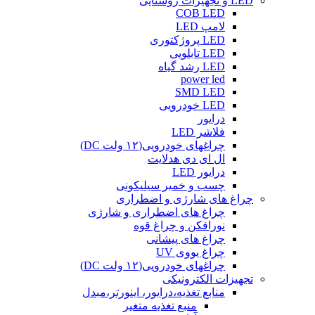
LED و تجهیزات روشنایی
COB LED
لامپ LED
LED پروژکتوری
LED تابلویی
LED رشد گیاه
power led
SMD LED
LED خودرویی
درایور
فلاشر LED
چراغهای خودرویی(۱۲ ولت DC)
ال ای دی هدلایت
درایور LED
چسب و خمیر سیلیکونی
چراغ های شارژی و اضطراری
چراغ های اضطراری و شارژی
نورافکن و چراغ قوه
چراغ های پیشانی
چراغ یووی UV
چراغهای خودرویی(۱۲ ولت DC)
تجهیزات الکترونیکی
منابع تغذیه،درایور، اینورتر،مبدل
منبع تغذیه متغیر