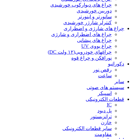
چراغ های دیوارکوب خورشیدی
دوربین خورشیدی
سانورتر و اینورتر
کنترلر شارژر خورشیدی
چراغ های شارژی و اضطراری
چراغ های اضطراری و شارژی
چراغ های پیشانی
چراغ یووی UV
چراغهای خودرویی(۱۲ ولت DC)
نورافکن و چراغ قوه
دکوراتیو
رقص نور
ساعت
سایر
سیستم های صوتی
اسپیکر
قطعات الکترونیکی
IC
پل دیود
ترانزیستور
خازن
سایر قطعات الکترونیکی
مقاومت