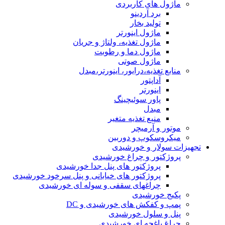
ماژول های کاربردی
برد آردینو
تولید بخار
ماژول اینورتر
ماژول تغذیه، ولتاژ و جریان
ماژول دما و رطوبت
ماژول صوتی
منابع تغذیه،درایور، اینورتر،مبدل
آداپتور
اینورتر
پاور سوئیچینگ
مبدل
منبع تغذیه متغیر
موتور و آرمیچر
میکروسکوپ و دوربین
تجهیزات سولار و خورشیدی
پروژکتور و چراغ خورشیدی
پروژکتور های پنل جدا خورشیدی
پروژکتور های خیابانی و پنل سرخود خورشیدی
چراغهای سقفی و سوله ای خورشیدی
پکیج خورشیدی
پمپ و کفکش های خورشیدی و DC
پنل و سلول خورشیدی
چراغ باغچه ای خورشیدی