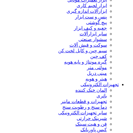
ابزار لحیم کاری
ابزارآلات اندازه گیری
پنس و ست ابزار
پیچ گوشتی
جعبه و کیف ابزار
سایر ابزارآلات
سشوار صنعتی
سوکت و فیش آلات
سیم چین و کابل لخت کن
کف چین
گیره مونتاژ و پایه هویه
مولتی متر
مینی دریل
هیتر و هویه
تجهیزات الکترونیکی
المان خنک کننده
باتری
تجهیزات و قطعات ماینر
دما سنج و رطوبت سنج
سایر تجهیزات الکترونیکی
شیرینک حرارتی
فن و هیت سینک
کیس پاوربانک