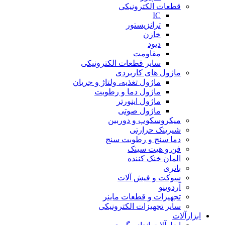
قطعات الکترونیکی
IC
ترانزیستور
خازن
دیود
مقاومت
سایر قطعات الکترونیکی
ماژول های کاربردی
ماژول تغذیه، ولتاژ و جریان
ماژول دما و رطوبت
ماژول اینورتر
ماژول صوتی
میکروسکوپ و دوربین
شیرینک حرارتی
دما سنج و رطوبت سنج
فن و هیت سینک
المان خنک کننده
باتری
سوکت و فیش آلات
آردوینو
تجهیزات و قطعات ماینر
سایر تجهیزات الکترونیکی
ابزارآلات