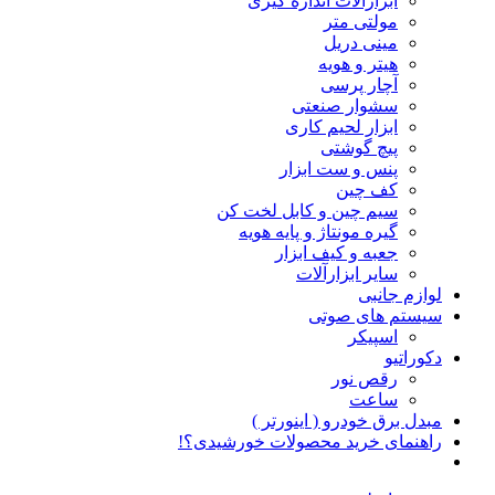
ابزارآلات اندازه گیری
مولتی متر
مینی دریل
هیتر و هویه
آچار پرسی
سشوار صنعتی
ابزار لحیم کاری
پیچ گوشتی
پنس و ست ابزار
کف چین
سیم چین و کابل لخت کن
گیره مونتاژ و پایه هویه
جعبه و کیف ابزار
سایر ابزارآلات
لوازم جانبی
سیستم های صوتی
اسپیکر
دکوراتیو
رقص نور
ساعت
مبدل برق خودرو ( اینورتر )
راهنمای خرید محصولات خورشیدی؟!