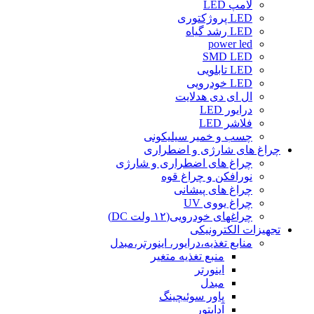
لامپ LED
LED پروژکتوری
LED رشد گیاه
power led
SMD LED
LED تابلویی
LED خودرویی
ال ای دی هدلایت
درایور LED
فلاشر LED
چسب و خمیر سیلیکونی
چراغ های شارژی و اضطراری
چراغ های اضطراری و شارژی
نورافکن و چراغ قوه
چراغ های پیشانی
چراغ یووی UV
چراغهای خودرویی(۱۲ ولت DC)
تجهیزات الکترونیکی
منابع تغذیه،درایور، اینورتر،مبدل
منبع تغذیه متغیر
اینورتر
مبدل
پاور سوئیچینگ
آداپتور