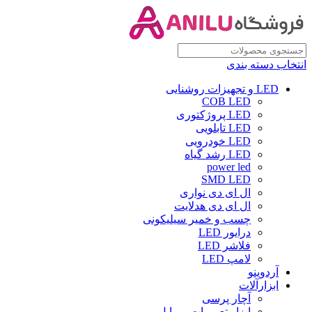
انتخاب دسته بندی
LED و تجهیزات روشنایی
COB LED
LED پروژکتوری
LED تابلویی
LED خودرویی
LED رشد گیاه
power led
SMD LED
ال ای دی نواری
ال ای دی هدلایت
چسب و خمیر سیلیکونی
درایور LED
فلاشر LED
لامپ LED
آردوینو
ابزارآلات
آچار پرسی
ابزار تعمیرات موبایل