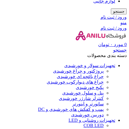
لوازم جانبی
جستجو
ورود / ثبت نام
منو
ورود / ثبت نام
0
مورد
۰
تومان
جستجو
دسته بندی محصولات
تجهیزات سولار و خورشیدی
پروژکتور و چراغ خورشیدی
چراغ باغچه ای خورشیدی
چراغ های دیوارکوب خورشیدی
پکیج خورشیدی
پنل و سلول خورشیدی
کنترلر شارژر خورشیدی
سانورتر و اینورتر
پمپ و کفکش های خورشیدی و DC
دوربین خورشیدی
تجهیزات روشنایی و LED
COB LED