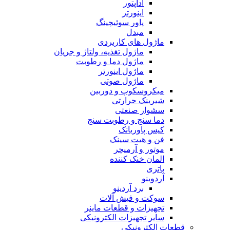
آداپتور
اینورتر
پاور سوئیچینگ
مبدل
ماژول های کاربردی
ماژول تغذیه، ولتاژ و جریان
ماژول دما و رطوبت
ماژول اینورتر
ماژول صوتی
میکروسکوپ و دوربین
شیرینک حرارتی
سشوار صنعتی
دما سنج و رطوبت سنج
کیس پاوربانک
فن و هیت سینک
موتور و آرمیچر
المان خنک کننده
باتری
آردوینو
برد آردینو
سوکت و فیش آلات
تجهیزات و قطعات ماینر
سایر تجهیزات الکترونیکی
قطعات الکترونیکی