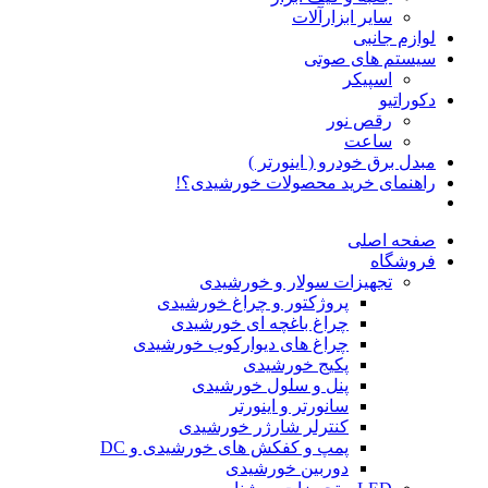
سایر ابزارآلات
لوازم جانبی
سیستم های صوتی
اسپیکر
دکوراتیو
رقص نور
ساعت
مبدل برق خودرو ( اینورتر )
راهنمای خرید محصولات خورشیدی؟!
صفحه اصلی
فروشگاه
تجهیزات سولار و خورشیدی
پروژکتور و چراغ خورشیدی
چراغ باغچه ای خورشیدی
چراغ های دیوارکوب خورشیدی
پکیج خورشیدی
پنل و سلول خورشیدی
سانورتر و اینورتر
کنترلر شارژر خورشیدی
پمپ و کفکش های خورشیدی و DC
دوربین خورشیدی