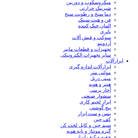
میکروسکوپ و دوربین
شیرینک حرارتی
دما سنج و رطوبت سنج
فن و هیت سینک
المان خنک کننده
باتری
سوکت و فیش آلات
آردوینو
تجهیزات و قطعات ماینر
سایر تجهیزات الکترونیکی
ابزارآلات
ابزارآلات اندازه گیری
مولتی متر
مینی دریل
هیتر و هویه
آچار پرسی
سشوار صنعتی
ابزار لحیم کاری
پیچ گوشتی
پنس و ست ابزار
کف چین
سیم چین و کابل لخت کن
گیره مونتاژ و پایه هویه
جعبه و کیف ابزار