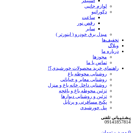
اسپیکر
لوازم جانبی
دکوراتیو
ساعت
رقص نور
سایر
مبدل برق خودرو ( اینورتر )
تخفیف‌ها
وبلاگ
درباره ما
مجوزها
تماس با ما
راهنمای خرید محصولات خورشیدی؟!
روشنایی محوطه باغ
روشنایی معابر و خیابانی
روشنایی داخل خانه باغ و منزل
تزئین محوطه باغ و باغچه
تزئین و روشنایی دیوارها
پکیج مسافرتی و پرتابل
پنل خورشیدی
پـشـتـیـبانی تلفنی
09141857814
0
مورد
۰
تومان