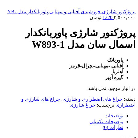
پروژکتور شارژی خورشیدی آفتابی و مهتابی پاوربانکدار مدل YB-
۲,۵۰۰,۰۰۰
1220
تومان
پروژکتور شارژی پاوربانکدار
اسمال سان مدل W893-1
پاوربانک
آفتابی -مهتابی-نچرال-قرمز
آهنربا
گیره آویز
در انبار موجود نمی باشد
دسته:
چراغ های اضطراری و شارژی
,
چراغ های شارژی و
اضطراری
برچسب:
چراغ شارژی
توضیحات
توضیحات تکمیلی
نظرات (0)