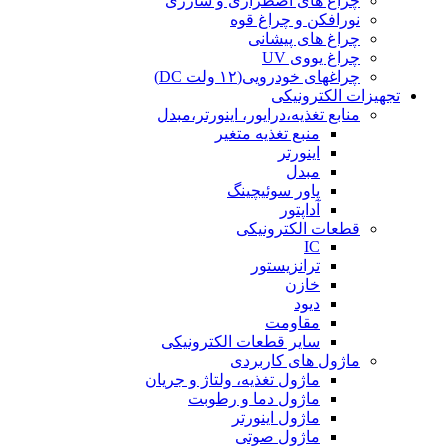
چراغ های اضطراری و شارژی
نورافکن و چراغ قوه
چراغ های پیشانی
چراغ یووی UV
چراغهای خودرویی(۱۲ ولت DC)
تجهیزات الکترونیکی
منابع تغذیه،درایور، اینورتر،مبدل
منبع تغذیه متغیر
اینورتر
مبدل
پاور سوئیچینگ
آداپتور
قطعات الکترونیکی
IC
ترانزیستور
خازن
دیود
مقاومت
سایر قطعات الکترونیکی
ماژول های کاربردی
ماژول تغذیه، ولتاژ و جریان
ماژول دما و رطوبت
ماژول اینورتر
ماژول صوتی