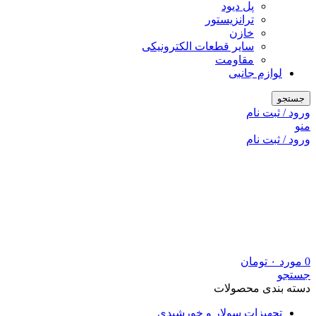
پل دیود
ترانزیستور
خازن
سایر قطعات الکترونیکی
مقاومت
لوازم جانبی
جستجو
ورود / ثبت نام
منو
ورود / ثبت نام
0
مورد
۰
تومان
جستجو
دسته بندی محصولات
تجهیزات سولار و خورشیدی