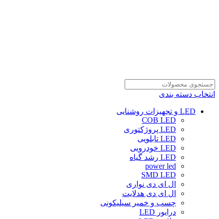
انتخاب دسته بندی
LED و تجهیزات روشنایی
COB LED
LED پروژکتوری
LED تابلویی
LED خودرویی
LED رشد گیاه
power led
SMD LED
ال ای دی نواری
ال ای دی هدلایت
چسب و خمیر سیلیکونی
درایور LED