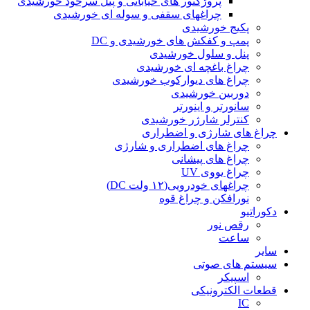
پروژکتور های خیابانی و پنل سرخود خورشیدی
چراغهای سقفی و سوله ای خورشیدی
پکیج خورشیدی
پمپ و کفکش های خورشیدی و DC
پنل و سلول خورشیدی
چراغ باغچه ای خورشیدی
چراغ های دیوارکوب خورشیدی
دوربین خورشیدی
سانورتر و اینورتر
کنترلر شارژر خورشیدی
چراغ های شارژی و اضطراری
چراغ های اضطراری و شارژی
چراغ های پیشانی
چراغ یووی UV
چراغهای خودرویی(۱۲ ولت DC)
نورافکن و چراغ قوه
دکوراتیو
رقص نور
ساعت
سایر
سیستم های صوتی
اسپیکر
قطعات الکترونیکی
IC