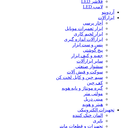
فلاشر LED
لامپ LED
آردوینو
ابزارآلات
آچار پرسی
ابزار تعمیرات موبایل
ابزار لحیم کاری
ابزارآلات اندازه گیری
پنس و ست ابزار
پیچ گوشتی
جعبه و کیف ابزار
سایر ابزارآلات
سشوار صنعتی
سوکت و فیش آلات
سیم چین و کابل لخت کن
کف چین
گیره مونتاژ و پایه هویه
مولتی متر
مینی دریل
هیتر و هویه
تجهیزات الکترونیکی
المان خنک کننده
باتری
تجهیزات و قطعات ماینر