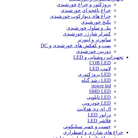
پروژکتور و چراغ خورشیدی
چراغ باغچه ای خورشیدی
چراغ های دیوارکوب خورشیدی
پکیج خورشیدی
پنل و سلول خورشیدی
کنترلر شارژر خورشیدی
سانورتر و اینورتر
پمپ و کفکش های خورشیدی و DC
دوربین خورشیدی
تجهیزات روشنایی و LED
COB LED
لامپ LED
LED پروژکتوری
LED رشد گیاه
power led
SMD LED
LED تابلویی
LED خودرویی
ال ای دی هدلایت
درایور LED
فلاشر LED
چسب و خمیر سیلیکونی
چراغ های شارژی و اضطراری