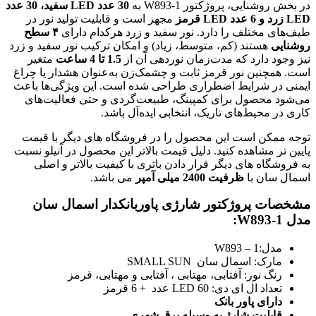
در بخش روشنایی، پروژکتور W893-1 به
30 عدد LED سفید، 30 عدد
LED زرد و 6 عدد LED قرمز
مجهز است و قابلیت تولید نور در
طیف‌های مختلف را دارد. نور سفید و زرد هرکدام دارای
۴ سطح
روشنایی
هستند (کم، متوسط، زیاد) و امکان ترکیب نور سفید و زرد
نیز وجود دارد که مدت‌زمان نوردهی آن از
1.5 تا 4 ساعت
متغیر
است. همچنین نور قرمز ثابت و چشمک‌زن به‌عنوان هشدار یا چراغ
ایمنی در شرایط اضطراری طراحی شده است. این ویژگی‌ها باعث
می‌شود محصول برای کمپینگ، طبیعت‌گردی و حتی فعالیت‌های
کاری در محیط‌های تاریک، انتخابی ایده‌آل باشد.
توجه ممکن است این محصول را در فروشگاه های دیگر با قیمت
پایین تر مشاهده کنید. دلیل قیمت بالاتر این محصول در آنیلو نسبت
به فروشگاه های دیگر قرار دادن باتری با کیفیت بالاتر و اصلی
اسمال سان با
ظرفیت 2400 میلی آمپر
می باشد.
مشخصات پروژکتور شارژی پاوربانکدار اسمال سان
مدل W893-1:
مدل:W893 – 1
مارک: اسمال سان SMALL SUN
رنگ نور: آفتابی، مهتابی ، آفتابی و مهتابی، قرمز
تعداد ال ای دی: LED 60 عدد + 6 قرمز
دارای پاور بانک
قابلیت شارژ به وسیله برق شهری