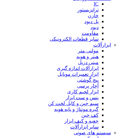
IC
ترانزیستور
خازن
پل دیود
دیود
مقاومت
سایر قطعات الکترونیکی
ابزارآلات
مولتی متر
هیتر و هویه
مینی دریل
ابزارآلات اندازه گیری
ابزار تعمیرات موبایل
پیچ گوشتی
آچار پرسی
ابزار لحیم کاری
پنس و ست ابزار
سیم چین و کابل لخت کن
گیره مونتاژ و پایه هویه
کف چین
جعبه و کیف ابزار
سایر ابزارآلات
سیستم های صوتی