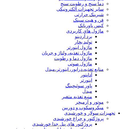
دما سنج و رطوبت سنج
سایر تجهیزات الکترونیکی
شیرینک حرارتی
فن و هیت سینک
کیس پاوربانک
ماژول های کاربردی
برد آردینو
تولید بخار
ماژول اینورتر
ماژول تغذیه، ولتاژ و جریان
ماژول دما و رطوبت
ماژول صوتی
منابع تغذیه،درایور، اینورتر،مبدل
آداپتور
اینورتر
پاور سوئیچینگ
مبدل
منبع تغذیه متغیر
موتور و آرمیچر
میکروسکوپ و دوربین
تجهیزات سولار و خورشیدی
پروژکتور و چراغ خورشیدی
پروژکتور های پنل جدا خورشیدی