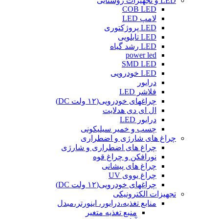
LED و تجهیزات روشنایی
COB LED
لامپ LED
LED پروژکتوری
LED تابلویی
LED رشد گیاه
power led
SMD LED
LED خودرویی
درایور
فلاشر LED
چراغهای خودرویی(۱۲ ولت DC)
ال ای دی هدلایت
درایور LED
چسب و خمیر سیلیکونی
چراغ های شارژی و اضطراری
چراغ های اضطراری و شارژی
نورافکن و چراغ قوه
چراغ های پیشانی
چراغ یووی UV
چراغهای خودرویی(۱۲ ولت DC)
تجهیزات الکترونیکی
منابع تغذیه،درایور، اینورتر،مبدل
منبع تغذیه متغیر