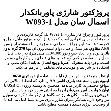
توضیحات
پروژکتور شارژی پاوربانکدار
اسمال سان مدل W893-1
پروژکتور و چراغ کار شارژی
W893-1
یک گزینه کاربردی و
چندمنظوره برای افرادی است که به دنبال یک منبع نور قابل حمل و
قدرتمند هستند. این چراغ با طراحی بدنه زرد و ساخته‌شده از جنس
ABS مقاوم
، هم سبک و هم بادوام است. وزن آن تنها
270 گرم بدون
باتری
بوده و با ابعاد جمع‌وجور (100×110 میلی‌متر)، به‌راحتی قابل
حمل و استفاده در کمپینگ، فعالیت‌های فضای باز و کارهای روزمره
است. وجود
پایه متحرک، آهنربا و پیچ اتصال به پایه
امکان نصب و
استفاده در شرایط و موقعیت‌های مختلف را فراهم می‌کند.
از نظر منبع تغذیه، این چراغ قابلیت استفاده از
دو باتری 18650
لیتیوم یون
یا
سه عدد باتری قلمی AA
را دارد که انعطاف بالایی در
مواقع مختلف به کاربر می‌دهد. همچنین به وسیله ورودی
USB-C با
توان 5 ولت 1 آمپر
می‌توان آن را به‌راحتی شارژ کرد و با داشتن
خروجی پاوربانک
، امکان شارژ دستگاه‌های دیگر مانند گوشی موبایل
نیز وجود دارد. نشانگر میزان شارژ باتری نیز به شما کمک می‌کند تا
از وضعیت انرژی دستگاه همیشه مطلع باشید.