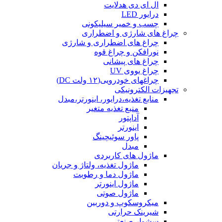
ال ای دی هدلایت
درایور LED
چسب و خمیر سیلیکونی
چراغ های شارژی و اضطراری
چراغ های اضطراری و شارژی
نورافکن و چراغ قوه
چراغ های پیشانی
چراغ یووی UV
چراغهای خودرویی(۱۲ ولت DC)
تجهیزات الکترونیکی
منابع تغذیه،درایور، اینورتر،مبدل
منبع تغذیه متغیر
آداپتور
اینورتر
پاور سوئیچینگ
مبدل
ماژول های کاربردی
ماژول تغذیه، ولتاژ و جریان
ماژول دما و رطوبت
ماژول اینورتر
ماژول صوتی
میکروسکوپ و دوربین
شیرینک حرارتی
سشوار صنعتی