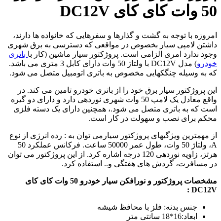
50 وات کای کای DC12V
امروزه با توجه به گشت و گذارها و سفرهایی که خانواده ها دارند،
داشتن لامپی سیار بخصوص در مواقعی که دسترسی به برق شهری
وجود ندارد امری الزامی است. پروژکتور سیار ماشین (کار با
باتری
خودرو
) مدل DC12V با ولتاژ 50 وات دارای کابل 3 متری می باشد.
که به وسیله چنگکهایی مخصوص به باتری اتومبیل متصل می شود.
این پروژکتور سیار برق خود را از باتری خودرو تامین می کند. در
واقع معادل یک لامپ 50 وات شهری نوردهی دارد و دارای دو گیره
است که به باتری متصل می شود.، همچنین دارای یک دسته فلزی
محکم برای نصب و سهولت در کار است.
از مهمترین ویژگیهای پروژکتور سیارمی توان به : رده انرژی از نوع
A، ولتاژ 50 وات، طول عمر 50000 ساعت. فرکانس عملکرد 50
هرتز، زاویه نوردهی 120 درجه اشاره کرد. از این پروژکتور می توان
در مسافرت، گردش های هفتگی و.. استفاده کرد.
مشخصات پروژکتور و نورافکن سیار خودرو 50 وات کای کای
DC12V :
جنس بدنه: فلز با محافظ شیشه
ابعاد:16*18 سانتی متر