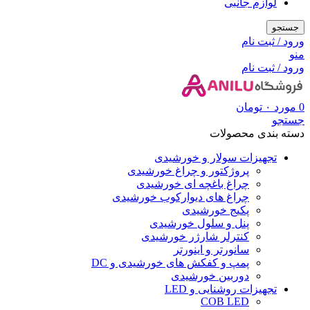
لوازم جانبی
جستجو
ورود / ثبت نام
منو
ورود / ثبت نام
0
مورد
۰
تومان
جستجو
دسته بندی محصولات
تجهیزات سولار و خورشیدی
پروژکتور و چراغ خورشیدی
چراغ باغچه ای خورشیدی
چراغ های دیوارکوب خورشیدی
پکیج خورشیدی
پنل و سلول خورشیدی
کنترلر شارژر خورشیدی
سانورتر و اینورتر
پمپ و کفکش های خورشیدی و DC
دوربین خورشیدی
تجهیزات روشنایی و LED
COB LED