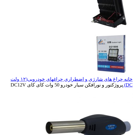
خانه
چراغ های شارژی و اضطراری
چراغهای خودرویی(۱۲ ولت
DC)
پروژکتور و نورافکن سیار خودرو 50 وات کای کای DC12V