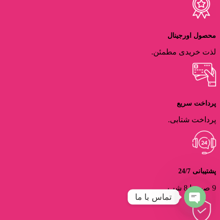
محصول اورجینال
لذت خریدی مطمئن.
پرداخت سریع
پرداخت شتابی.
پشتیبانی 24/7
9 صبح تا 8 شب
تماس با ما
Open
chaty