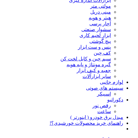
ابزارآلات اندازه گیری
مولتی متر
مینی دریل
هیتر و هویه
آچار پرسی
سشوار صنعتی
ابزار لحیم کاری
پیچ گوشتی
پنس و ست ابزار
کف چین
سیم چین و کابل لخت کن
گیره مونتاژ و پایه هویه
جعبه و کیف ابزار
سایر ابزارآلات
لوازم جانبی
سیستم های صوتی
اسپیکر
دکوراتیو
رقص نور
ساعت
مبدل برق خودرو ( اینورتر )
راهنمای خرید محصولات خورشیدی؟!