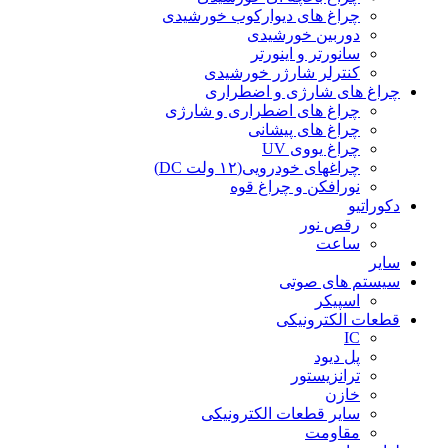
چراغ های دیوارکوب خورشیدی
دوربین خورشیدی
سانورتر و اینورتر
کنترلر شارژر خورشیدی
چراغ های شارژی و اضطراری
چراغ های اضطراری و شارژی
چراغ های پیشانی
چراغ یووی UV
چراغهای خودرویی(۱۲ ولت DC)
نورافکن و چراغ قوه
دکوراتیو
رقص نور
ساعت
سایر
سیستم های صوتی
اسپیکر
قطعات الکترونیکی
IC
پل دیود
ترانزیستور
خازن
سایر قطعات الکترونیکی
مقاومت