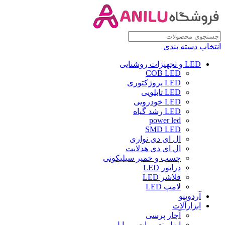
انتخاب دسته بندی
LED و تجهیزات روشنایی
COB LED
LED پروژکتوری
LED تابلویی
LED خودرویی
LED رشد گیاه
power led
SMD LED
ال ای دی نواری
ال ای دی هدلایت
چسب و خمیر سیلیکونی
درایور LED
فلاشر LED
لامپ LED
آردوینو
ابزارآلات
آچار پرسی
ابزار تعمیرات موبایل