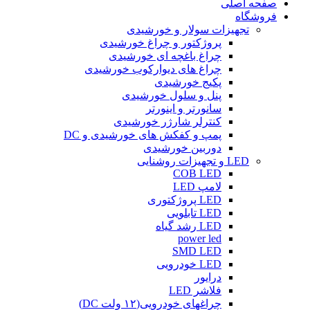
صفحه اصلی
فروشگاه
تجهیزات سولار و خورشیدی
پروژکتور و چراغ خورشیدی
چراغ باغچه ای خورشیدی
چراغ های دیوارکوب خورشیدی
پکیج خورشیدی
پنل و سلول خورشیدی
سانورتر و اینورتر
کنترلر شارژر خورشیدی
پمپ و کفکش های خورشیدی و DC
دوربین خورشیدی
LED و تجهیزات روشنایی
COB LED
لامپ LED
LED پروژکتوری
LED تابلویی
LED رشد گیاه
power led
SMD LED
LED خودرویی
درایور
فلاشر LED
چراغهای خودرویی(۱۲ ولت DC)