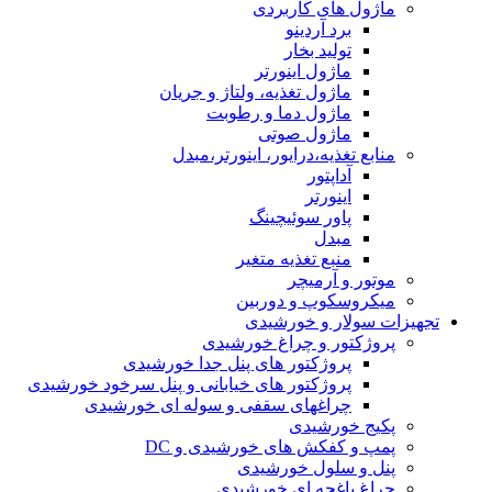
ماژول های کاربردی
برد آردینو
تولید بخار
ماژول اینورتر
ماژول تغذیه، ولتاژ و جریان
ماژول دما و رطوبت
ماژول صوتی
منابع تغذیه،درایور، اینورتر،مبدل
آداپتور
اینورتر
پاور سوئیچینگ
مبدل
منبع تغذیه متغیر
موتور و آرمیچر
میکروسکوپ و دوربین
تجهیزات سولار و خورشیدی
پروژکتور و چراغ خورشیدی
پروژکتور های پنل جدا خورشیدی
پروژکتور های خیابانی و پنل سرخود خورشیدی
چراغهای سقفی و سوله ای خورشیدی
پکیج خورشیدی
پمپ و کفکش های خورشیدی و DC
پنل و سلول خورشیدی
چراغ باغچه ای خورشیدی