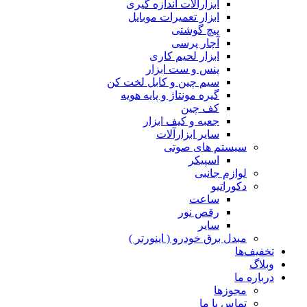
ابزارآلات اندازه گیری
ابزار تعمیرات موبایل
پیچ گوشتی
آچار پرسی
ابزار لحیم کاری
پنس و ست ابزار
سیم چین و کابل لخت کن
گیره مونتاژ و پایه هویه
کف چین
جعبه و کیف ابزار
سایر ابزارآلات
سیستم های صوتی
اسپیکر
لوازم جانبی
دکوراتیو
ساعت
رقص نور
سایر
مبدل برق خودرو ( اینورتر )
تخفیف‌ها
وبلاگ
درباره ما
مجوزها
تماس با ما