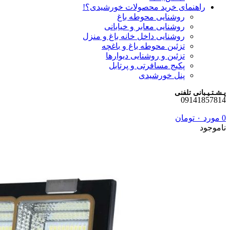
راهنمای خرید محصولات خورشیدی؟!
روشنایی محوطه باغ
روشنایی معابر و خیابانی
روشنایی داخل خانه باغ و منزل
تزئین محوطه باغ و باغچه
تزئین و روشنایی دیوارها
پکیج مسافرتی و پرتابل
پنل خورشیدی
پـشـتـیـبانی تلفنی
09141857814
0
مورد
۰
تومان
ناموجود