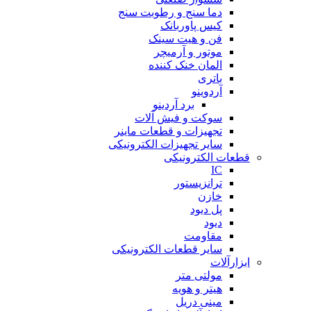
دما سنج و رطوبت سنج
کیس پاوربانک
فن و هیت سینک
موتور و آرمیچر
المان خنک کننده
باتری
آردوینو
برد آردینو
سوکت و فیش آلات
تجهیزات و قطعات ماینر
سایر تجهیزات الکترونیکی
قطعات الکترونیکی
IC
ترانزیستور
خازن
پل دیود
دیود
مقاومت
سایر قطعات الکترونیکی
ابزارآلات
مولتی متر
هیتر و هویه
مینی دریل