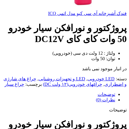
فندک آشپزخانه آی سی کیو مدل اتمی ICQ
پروژکتور و نورافکن سیار خودرو
50 وات کای کای DC12V
ولتاژ : 12 ولت دی سی (خودرویی)
توان: 50 وات
در انبار موجود نمی باشد
دسته:
LED خودرویی
,
LED و تجهیزات روشنایی
,
چراغ های شارژی
و اضطراری
,
چراغهای خودرویی(۱۲ ولت DC)
برچسب:
چراغ سیار
توضیحات
نظرات (0)
توضیحات
پروژکتور و نورافکن سیار خودرو