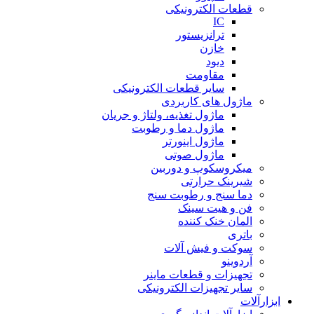
قطعات الکترونیکی
IC
ترانزیستور
خازن
دیود
مقاومت
سایر قطعات الکترونیکی
ماژول های کاربردی
ماژول تغذیه، ولتاژ و جریان
ماژول دما و رطوبت
ماژول اینورتر
ماژول صوتی
میکروسکوپ و دوربین
شیرینک حرارتی
دما سنج و رطوبت سنج
فن و هیت سینک
المان خنک کننده
باتری
سوکت و فیش آلات
آردوینو
تجهیزات و قطعات ماینر
سایر تجهیزات الکترونیکی
ابزارآلات