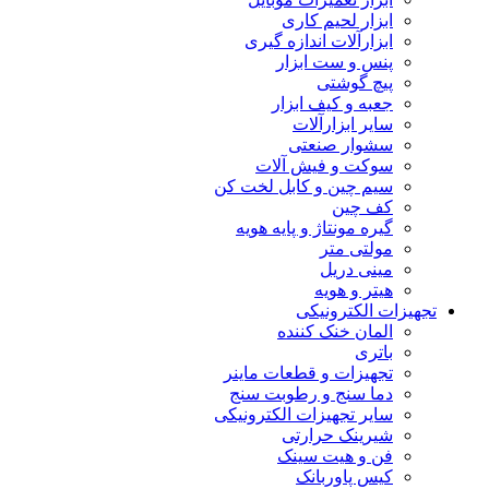
ابزار لحیم کاری
ابزارآلات اندازه گیری
پنس و ست ابزار
پیچ گوشتی
جعبه و کیف ابزار
سایر ابزارآلات
سشوار صنعتی
سوکت و فیش آلات
سیم چین و کابل لخت کن
کف چین
گیره مونتاژ و پایه هویه
مولتی متر
مینی دریل
هیتر و هویه
تجهیزات الکترونیکی
المان خنک کننده
باتری
تجهیزات و قطعات ماینر
دما سنج و رطوبت سنج
سایر تجهیزات الکترونیکی
شیرینک حرارتی
فن و هیت سینک
کیس پاوربانک