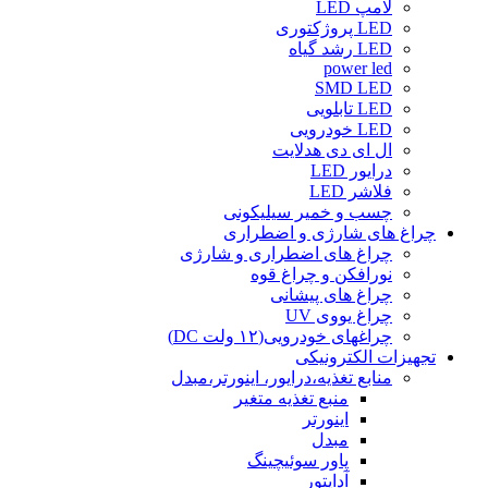
لامپ LED
LED پروژکتوری
LED رشد گیاه
power led
SMD LED
LED تابلویی
LED خودرویی
ال ای دی هدلایت
درایور LED
فلاشر LED
چسب و خمیر سیلیکونی
چراغ های شارژی و اضطراری
چراغ های اضطراری و شارژی
نورافکن و چراغ قوه
چراغ های پیشانی
چراغ یووی UV
چراغهای خودرویی(۱۲ ولت DC)
تجهیزات الکترونیکی
منابع تغذیه،درایور، اینورتر،مبدل
منبع تغذیه متغیر
اینورتر
مبدل
پاور سوئیچینگ
آداپتور