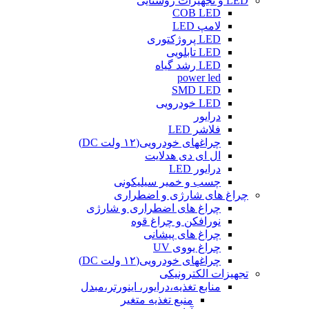
LED و تجهیزات روشنایی
COB LED
لامپ LED
LED پروژکتوری
LED تابلویی
LED رشد گیاه
power led
SMD LED
LED خودرویی
درایور
فلاشر LED
چراغهای خودرویی(۱۲ ولت DC)
ال ای دی هدلایت
درایور LED
چسب و خمیر سیلیکونی
چراغ های شارژی و اضطراری
چراغ های اضطراری و شارژی
نورافکن و چراغ قوه
چراغ های پیشانی
چراغ یووی UV
چراغهای خودرویی(۱۲ ولت DC)
تجهیزات الکترونیکی
منابع تغذیه،درایور، اینورتر،مبدل
منبع تغذیه متغیر