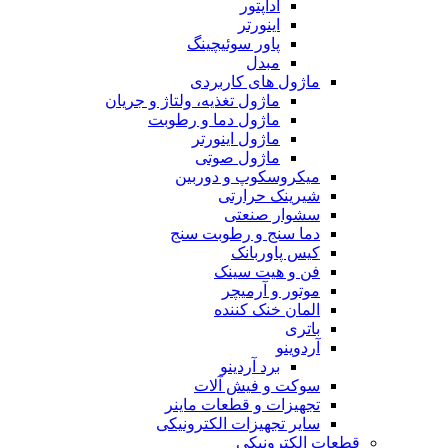
آداپتور
اینورتر
پاور سوئیچینگ
مبدل
ماژول های کاربردی
ماژول تغذیه، ولتاژ و جریان
ماژول دما و رطوبت
ماژول اینورتر
ماژول صوتی
میکروسکوپ و دوربین
شیرینک حرارتی
سشوار صنعتی
دما سنج و رطوبت سنج
کیس پاوربانک
فن و هیت سینک
موتور و آرمیچر
المان خنک کننده
باتری
آردوینو
برد آردینو
سوکت و فیش آلات
تجهیزات و قطعات ماینر
سایر تجهیزات الکترونیکی
قطعات الکترونیکی