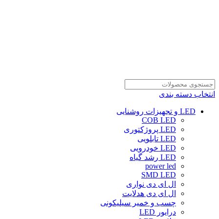
انتخاب دسته بندی
LED و تجهیزات روشنایی
COB LED
LED پروژکتوری
LED تابلویی
LED خودرویی
LED رشد گیاه
power led
SMD LED
ال ای دی نواری
ال ای دی هدلایت
چسب و خمیر سیلیکونی
درایور LED