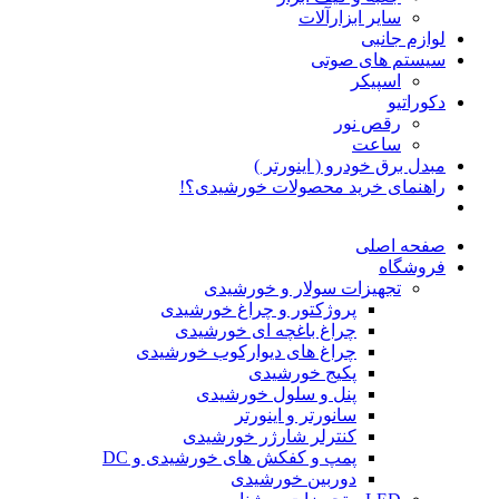
سایر ابزارآلات
لوازم جانبی
سیستم های صوتی
اسپیکر
دکوراتیو
رقص نور
ساعت
مبدل برق خودرو ( اینورتر )
راهنمای خرید محصولات خورشیدی؟!
صفحه اصلی
فروشگاه
تجهیزات سولار و خورشیدی
پروژکتور و چراغ خورشیدی
چراغ باغچه ای خورشیدی
چراغ های دیوارکوب خورشیدی
پکیج خورشیدی
پنل و سلول خورشیدی
سانورتر و اینورتر
کنترلر شارژر خورشیدی
پمپ و کفکش های خورشیدی و DC
دوربین خورشیدی