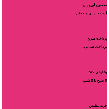
محصول اورجینال
لذت خریدی مطمئن.
پرداخت سریع
پرداخت شتابی.
پشتیبانی 24/7
9 صبح تا 8 شب
خرید مطمئن