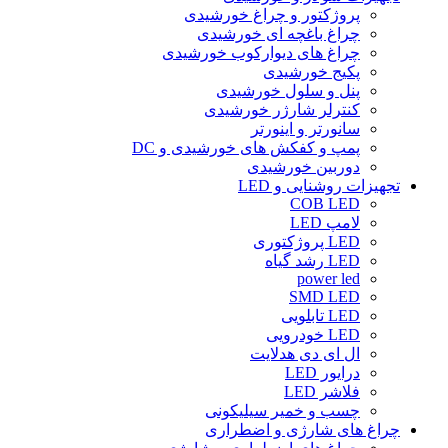
پروژکتور و چراغ خورشیدی
چراغ باغچه ای خورشیدی
چراغ های دیوارکوب خورشیدی
پکیج خورشیدی
پنل و سلول خورشیدی
کنترلر شارژر خورشیدی
سانورتر و اینورتر
پمپ و کفکش های خورشیدی و DC
دوربین خورشیدی
تجهیزات روشنایی و LED
COB LED
لامپ LED
LED پروژکتوری
LED رشد گیاه
power led
SMD LED
LED تابلویی
LED خودرویی
ال ای دی هدلایت
درایور LED
فلاشر LED
چسب و خمیر سیلیکونی
چراغ های شارژی و اضطراری