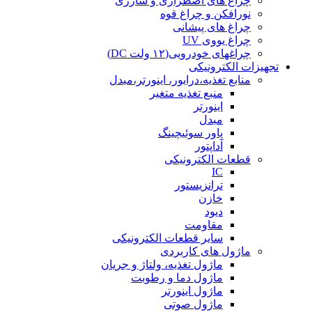
چراغ های اضطراری و شارژی
نورافکن و چراغ قوه
چراغ های پیشانی
چراغ یووی UV
چراغهای خودرویی(۱۲ ولت DC)
تجهیزات الکترونیکی
منابع تغذیه،درایور، اینورتر،مبدل
منبع تغذیه متغیر
اینورتر
مبدل
پاور سوئیچینگ
آداپتور
قطعات الکترونیکی
IC
ترانزیستور
خازن
دیود
مقاومت
سایر قطعات الکترونیکی
ماژول های کاربردی
ماژول تغذیه، ولتاژ و جریان
ماژول دما و رطوبت
ماژول اینورتر
ماژول صوتی