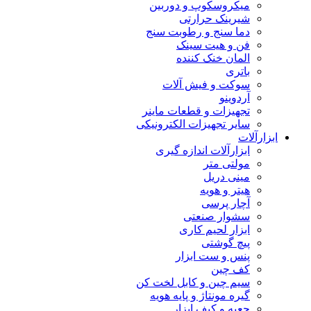
میکروسکوپ و دوربین
شیرینک حرارتی
دما سنج و رطوبت سنج
فن و هیت سینک
المان خنک کننده
باتری
سوکت و فیش آلات
آردوینو
تجهیزات و قطعات ماینر
سایر تجهیزات الکترونیکی
ابزارآلات
ابزارآلات اندازه گیری
مولتی متر
مینی دریل
هیتر و هویه
آچار پرسی
سشوار صنعتی
ابزار لحیم کاری
پیچ گوشتی
پنس و ست ابزار
کف چین
سیم چین و کابل لخت کن
گیره مونتاژ و پایه هویه
جعبه و کیف ابزار