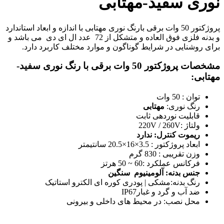
نوری سفید-مهتابی
پروژکتور 50 وات برقی بارنگ نوری مهتابی با اندازه و ابعاد استاندارد
و بدنه فلزی فوق العاده و متشکل از 72 عدد ال ای دی می باشد و
برای روشنایی در شرایط گوناگون و موارد مختلف کاربرد دارد.
مشخصات پروژکتور 50 وات برقی با رنگ نوری سفید-
مهتابی:
توان :
50 وات
رنگ نوری:
مهتابی
قابلیت نوردهی ثابت
ولتاژ :
220V / 260V
ریموت کنترل: ندارد
ابعاد پروژکتور :
3.5×16×20.5 سانتیمتر
وزن تقریبی :
830 گرم
فرکانس عملکرد :
60 ~ 50 هرتز
جنس بدنه: آلومینیوم سنگین
رنگ بدنه:مشکی | پودری کوره ای الکترو استاتیک
ضد آب و گرد و غبارIP67
محل نصب: در محیط های داخلی و بیرونی