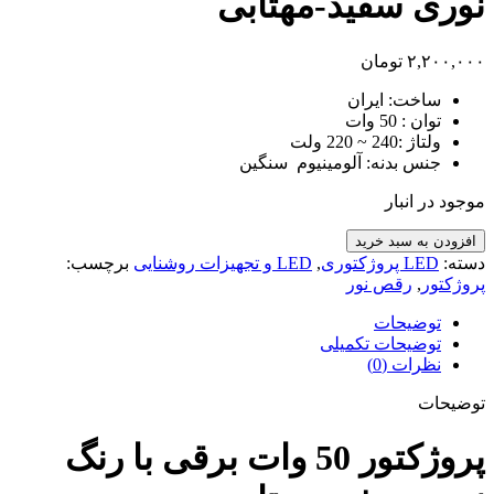
نوری سفید-مهتابی
۲,۲۰۰,۰۰۰
تومان
ساخت: ایران
توان :
50 وات
ولتاژ :
240 ~ 220 ولت
جنس بدنه: آلومینیوم سنگین
موجود در انبار
پروژکتور
افزودن به سبد خرید
50
دسته:
LED پروژکتوری
,
LED و تجهیزات روشنایی
برچسب:
وات
پروژکتور
,
رقص نور
برقی
با
توضیحات
رنگ
توضیحات تکمیلی
نوری
نظرات (0)
سفید-
توضیحات
مهتابی
عدد
پروژکتور 50 وات برقی با رنگ