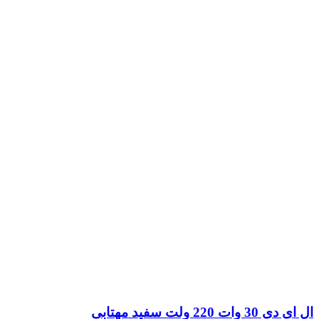
ال ای دی 30 وات 220 ولت سفید مهتابی