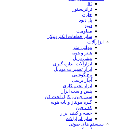
IC
ترانزیستور
خازن
پل دیود
دیود
مقاومت
سایر قطعات الکترونیکی
ابزارآلات
مولتی متر
هیتر و هویه
مینی دریل
ابزارآلات اندازه گیری
ابزار تعمیرات موبایل
پیچ گوشتی
آچار پرسی
ابزار لحیم کاری
پنس و ست ابزار
سیم چین و کابل لخت کن
گیره مونتاژ و پایه هویه
کف چین
جعبه و کیف ابزار
سایر ابزارآلات
سیستم های صوتی