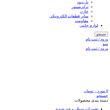
پل دیود
ترانزیستور
خازن
سایر قطعات الکترونیکی
مقاومت
لوازم جانبی
جستجو
ورود / ثبت نام
منو
ورود / ثبت نام
0
مورد
۰
تومان
جستجو
دسته بندی محصولات
تجهیزات سولار و خورشیدی