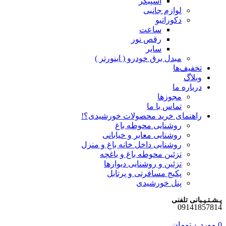
اسپیکر
لوازم جانبی
دکوراتیو
ساعت
رقص نور
سایر
مبدل برق خودرو ( اینورتر )
تخفیف‌ها
وبلاگ
درباره ما
مجوزها
تماس با ما
راهنمای خرید محصولات خورشیدی؟!
روشنایی محوطه باغ
روشنایی معابر و خیابانی
روشنایی داخل خانه باغ و منزل
تزئین محوطه باغ و باغچه
تزئین و روشنایی دیوارها
پکیج مسافرتی و پرتابل
پنل خورشیدی
پـشـتـیـبانی تلفنی
09141857814
0
مورد
۰
تومان