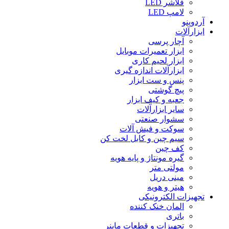
فلاشر LED
لامپ LED
آردوینو
ابزارآلات
آچار پرسی
ابزار تعمیرات موبایل
ابزار لحیم کاری
ابزارآلات اندازه گیری
پنس و ست ابزار
پیچ گوشتی
جعبه و کیف ابزار
سایر ابزارآلات
سشوار صنعتی
سوکت و فیش آلات
سیم چین و کابل لخت کن
کف چین
گیره مونتاژ و پایه هویه
مولتی متر
مینی دریل
هیتر و هویه
تجهیزات الکترونیکی
المان خنک کننده
باتری
تجهیزات و قطعات ماینر