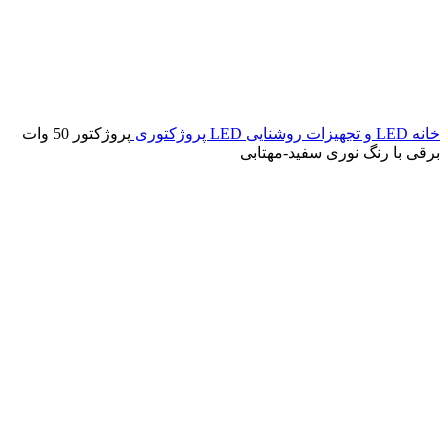
خانه
LED و تجهیزات روشنایی
LED پروژکتوری
پروژکتور 50 وات
برقی با رنگ نوری سفید-مهتابی