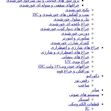
پروژکتور های خیابانی و پنل سرخود خورشیدی
چراغهای سقفی و سوله ای خورشیدی
پکیج خورشیدی
پمپ و کفکش های خورشیدی و DC
پنل و سلول خورشیدی
چراغ باغچه ای خورشیدی
چراغ های دیوارکوب خورشیدی
دوربین خورشیدی
سانورتر و اینورتر
کنترلر شارژر خورشیدی
چراغ های شارژی و اضطراری
چراغ های اضطراری و شارژی
چراغ های پیشانی
چراغ یووی UV
چراغهای خودرویی(۱۲ ولت DC)
نورافکن و چراغ قوه
دکوراتیو
رقص نور
ساعت
سایر
سیستم های صوتی
اسپیکر
قطعات الکترونیکی
IC