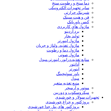
دما سنج و رطوبت سنج
سایر تجهیزات الکترونیکی
شیرینک حرارتی
فن و هیت سینک
کیس پاوربانک
ماژول های کاربردی
برد آردینو
تولید بخار
ماژول اینورتر
ماژول تغذیه، ولتاژ و جریان
ماژول دما و رطوبت
ماژول صوتی
منابع تغذیه،درایور، اینورتر،مبدل
آداپتور
اینورتر
پاور سوئیچینگ
مبدل
منبع تغذیه متغیر
موتور و آرمیچر
میکروسکوپ و دوربین
تجهیزات سولار و خورشیدی
پروژکتور و چراغ خورشیدی
پروژکتور های پنل جدا خورشیدی