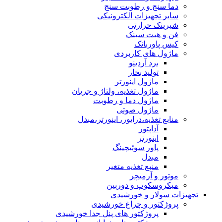
دما سنج و رطوبت سنج
سایر تجهیزات الکترونیکی
شیرینک حرارتی
فن و هیت سینک
کیس پاوربانک
ماژول های کاربردی
برد آردینو
تولید بخار
ماژول اینورتر
ماژول تغذیه، ولتاژ و جریان
ماژول دما و رطوبت
ماژول صوتی
منابع تغذیه،درایور، اینورتر،مبدل
آداپتور
اینورتر
پاور سوئیچینگ
مبدل
منبع تغذیه متغیر
موتور و آرمیچر
میکروسکوپ و دوربین
تجهیزات سولار و خورشیدی
پروژکتور و چراغ خورشیدی
پروژکتور های پنل جدا خورشیدی