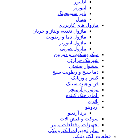
آداپتور
اینورتر
پاور سوئیچینگ
مبدل
ماژول های کاربردی
ماژول تغذیه، ولتاژ و جریان
ماژول دما و رطوبت
ماژول اینورتر
ماژول صوتی
میکروسکوپ و دوربین
شیرینک حرارتی
سشوار صنعتی
دما سنج و رطوبت سنج
کیس پاوربانک
فن و هیت سینک
موتور و آرمیچر
المان خنک کننده
باتری
آردوینو
برد آردینو
سوکت و فیش آلات
تجهیزات و قطعات ماینر
سایر تجهیزات الکترونیکی
قطعات الکترونیکی