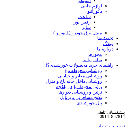
اسپیکر
لوازم جانبی
دکوراتیو
ساعت
رقص نور
سایر
مبدل برق خودرو ( اینورتر )
تخفیف‌ها
وبلاگ
درباره ما
مجوزها
تماس با ما
راهنمای خرید محصولات خورشیدی؟!
روشنایی محوطه باغ
روشنایی معابر و خیابانی
روشنایی داخل خانه باغ و منزل
تزئین محوطه باغ و باغچه
تزئین و روشنایی دیوارها
پکیج مسافرتی و پرتابل
پنل خورشیدی
پـشـتـیـبانی تلفنی
09141857814
0
مورد
۰
تومان