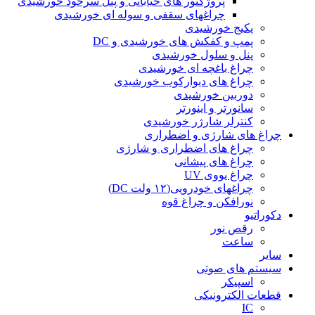
پروژکتور های خیابانی و پنل سرخود خورشیدی
چراغهای سقفی و سوله ای خورشیدی
پکیج خورشیدی
پمپ و کفکش های خورشیدی و DC
پنل و سلول خورشیدی
چراغ باغچه ای خورشیدی
چراغ های دیوارکوب خورشیدی
دوربین خورشیدی
سانورتر و اینورتر
کنترلر شارژر خورشیدی
چراغ های شارژی و اضطراری
چراغ های اضطراری و شارژی
چراغ های پیشانی
چراغ یووی UV
چراغهای خودرویی(۱۲ ولت DC)
نورافکن و چراغ قوه
دکوراتیو
رقص نور
ساعت
سایر
سیستم های صوتی
اسپیکر
قطعات الکترونیکی
IC