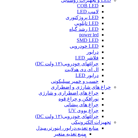
LED و تجهیزات روشنایی
COB LED
لامپ LED
LED پروژکتوری
LED تابلویی
LED رشد گیاه
power led
SMD LED
LED خودرویی
درایور
فلاشر LED
چراغهای خودرویی(۱۲ ولت DC)
ال ای دی هدلایت
درایور LED
چسب و خمیر سیلیکونی
چراغ های شارژی و اضطراری
چراغ های اضطراری و شارژی
نورافکن و چراغ قوه
چراغ های پیشانی
چراغ یووی UV
چراغهای خودرویی(۱۲ ولت DC)
تجهیزات الکترونیکی
منابع تغذیه،درایور، اینورتر،مبدل
منبع تغذیه متغیر