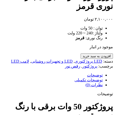
نوری قرمز
۲,۱۰۰,۰۰۰
تومان
توان :
50 وات
ولتاژ :
240 ~ 220 ولت
رنگ نوری:
قرمز
موجود در انبار
پروژکتور
افزودن به سبد خرید
50
دسته:
LED پروژکتوری
,
LED و تجهیزات روشنایی
,
لامپ LED
وات
برچسب:
پروژکتور
,
رقص نور
برقی
با
توضیحات
رنگ
توضیحات تکمیلی
نوری
نظرات (0)
قرمز
توضیحات
عدد
پروژکتور 50 وات برقی با رنگ