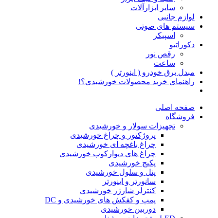
سایر ابزارآلات
لوازم جانبی
سیستم های صوتی
اسپیکر
دکوراتیو
رقص نور
ساعت
مبدل برق خودرو ( اینورتر )
راهنمای خرید محصولات خورشیدی؟!
صفحه اصلی
فروشگاه
تجهیزات سولار و خورشیدی
پروژکتور و چراغ خورشیدی
چراغ باغچه ای خورشیدی
چراغ های دیوارکوب خورشیدی
پکیج خورشیدی
پنل و سلول خورشیدی
سانورتر و اینورتر
کنترلر شارژر خورشیدی
پمپ و کفکش های خورشیدی و DC
دوربین خورشیدی