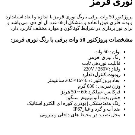
نوری قرمز
پروژکتور 50 وات برقی بارنگ نوری قرمز با اندازه و ابعاد استاندارد
و بدنه فلزی فوق العاده و متشکل از66 عدد ال ای دی می باشد و
برای نور پردازی در شرایط گوناگون و موارد مختلف کاربرد دارد.
مشخصات پروژکتور 50 وات برقی با رنگ نوری قرمز:
توان :
50 وات
رنگ نوری:
قرمز
قابلیت نوردهی ثابت
ولتاژ :
220V / 260V
ریموت کنترل: ندارد
ابعاد پروژکتور :
3.5×16×20.5 سانتیمتر
وزن تقریبی :
830 گرم
فرکانس عملکرد :
60 ~ 50 هرتز
جنس بدنه: آلومینیوم سنگین
رنگ بدنه:مشکی | پودری کوره ای الکترو استاتیک
ضد آب و گرد و غبارIP67
محل نصب: در محیط های داخلی و بیرونی