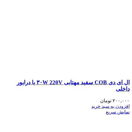
ال ای دی COB سفید مهتابی ۳۰W 220V با درایور
داخلی
۲۰۰,۰۰۰
تومان
افزودن به سبد خرید
نمایش سریع