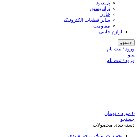
پل دیود
ترانزیستور
خازن
سایر قطعات الکترونیکی
مقاومت
لوازم جانبی
جستجو
ورود / ثبت نام
منو
ورود / ثبت نام
0
مورد
۰
تومان
جستجو
دسته بندی محصولات
تجهیزات سولار و خورشیدی