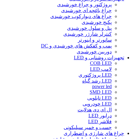
پروژکتور و چراغ خورشیدی
چراغ باغچه ای خورشیدی
چراغ های دیوارکوب خورشیدی
پکیج خورشیدی
پنل و سلول خورشیدی
کنترلر شارژر خورشیدی
سانورتر و اینورتر
پمپ و کفکش های خورشیدی و DC
دوربین خورشیدی
تجهیزات روشنایی و LED
COB LED
لامپ LED
LED پروژکتوری
LED رشد گیاه
power led
SMD LED
LED تابلویی
LED خودرویی
ال ای دی هدلایت
درایور LED
فلاشر LED
چسب و خمیر سیلیکونی
چراغ های شارژی و اضطراری