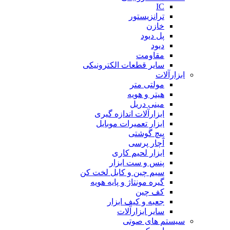
IC
ترانزیستور
خازن
پل دیود
دیود
مقاومت
سایر قطعات الکترونیکی
ابزارآلات
مولتی متر
هیتر و هویه
مینی دریل
ابزارآلات اندازه گیری
ابزار تعمیرات موبایل
پیچ گوشتی
آچار پرسی
ابزار لحیم کاری
پنس و ست ابزار
سیم چین و کابل لخت کن
گیره مونتاژ و پایه هویه
کف چین
جعبه و کیف ابزار
سایر ابزارآلات
سیستم های صوتی