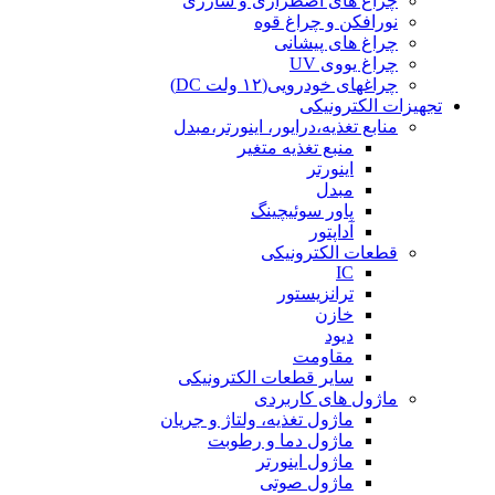
چراغ های اضطراری و شارژی
نورافکن و چراغ قوه
چراغ های پیشانی
چراغ یووی UV
چراغهای خودرویی(۱۲ ولت DC)
تجهیزات الکترونیکی
منابع تغذیه،درایور، اینورتر،مبدل
منبع تغذیه متغیر
اینورتر
مبدل
پاور سوئیچینگ
آداپتور
قطعات الکترونیکی
IC
ترانزیستور
خازن
دیود
مقاومت
سایر قطعات الکترونیکی
ماژول های کاربردی
ماژول تغذیه، ولتاژ و جریان
ماژول دما و رطوبت
ماژول اینورتر
ماژول صوتی