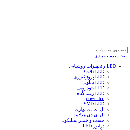
انتخاب دسته بندی
LED و تجهیزات روشنایی
COB LED
LED پروژکتوری
LED تابلویی
LED خودرویی
LED رشد گیاه
power led
SMD LED
ال ای دی نواری
ال ای دی هدلایت
چسب و خمیر سیلیکونی
درایور LED