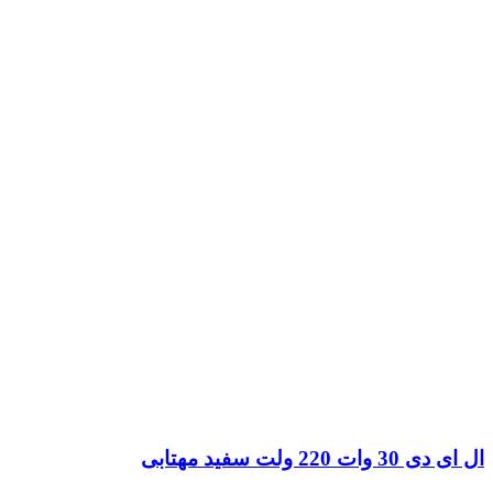
ال ای دی 30 وات 220 ولت سفید مهتابی