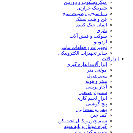
میکروسکوپ و دوربین
شیرینک حرارتی
دما سنج و رطوبت سنج
فن و هیت سینک
المان خنک کننده
باتری
سوکت و فیش آلات
آردوینو
تجهیزات و قطعات ماینر
سایر تجهیزات الکترونیکی
ابزارآلات
ابزارآلات اندازه گیری
مولتی متر
مینی دریل
هیتر و هویه
آچار پرسی
سشوار صنعتی
ابزار لحیم کاری
پیچ گوشتی
پنس و ست ابزار
کف چین
سیم چین و کابل لخت کن
گیره مونتاژ و پایه هویه
جعبه و کیف ابزار