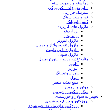
دما سنج و رطوبت سنج
سایر تجهیزات الکترونیکی
شیرینک حرارتی
فن و هیت سینک
کیس پاوربانک
ماژول های کاربردی
برد آردینو
تولید بخار
ماژول اینورتر
ماژول تغذیه، ولتاژ و جریان
ماژول دما و رطوبت
ماژول صوتی
منابع تغذیه،درایور، اینورتر،مبدل
آداپتور
اینورتر
پاور سوئیچینگ
مبدل
منبع تغذیه متغیر
موتور و آرمیچر
میکروسکوپ و دوربین
تجهیزات سولار و خورشیدی
پروژکتور و چراغ خورشیدی
پروژکتور های پنل جدا خورشیدی