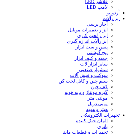
فلاشر LED
لامپ LED
آردوینو
ابزارآلات
آچار پرسی
ابزار تعمیرات موبایل
ابزار لحیم کاری
ابزارآلات اندازه گیری
پنس و ست ابزار
پیچ گوشتی
جعبه و کیف ابزار
سایر ابزارآلات
سشوار صنعتی
سوکت و فیش آلات
سیم چین و کابل لخت کن
کف چین
گیره مونتاژ و پایه هویه
مولتی متر
مینی دریل
هیتر و هویه
تجهیزات الکترونیکی
المان خنک کننده
باتری
تجهیزات و قطعات ماینر