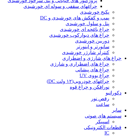
پروژکتور های خیابانی و پنل سرخود خورشیدی
چراغهای سقفی و سوله ای خورشیدی
پکیج خورشیدی
پمپ و کفکش های خورشیدی و DC
پنل و سلول خورشیدی
چراغ باغچه ای خورشیدی
چراغ های دیوارکوب خورشیدی
دوربین خورشیدی
سانورتر و اینورتر
کنترلر شارژر خورشیدی
چراغ های شارژی و اضطراری
چراغ های اضطراری و شارژی
چراغ های پیشانی
چراغ یووی UV
چراغهای خودرویی(۱۲ ولت DC)
نورافکن و چراغ قوه
دکوراتیو
رقص نور
ساعت
سایر
سیستم های صوتی
اسپیکر
قطعات الکترونیکی
IC