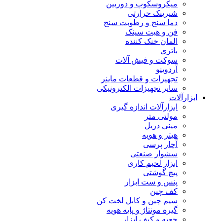
میکروسکوپ و دوربین
شیرینک حرارتی
دما سنج و رطوبت سنج
فن و هیت سینک
المان خنک کننده
باتری
سوکت و فیش آلات
آردوینو
تجهیزات و قطعات ماینر
سایر تجهیزات الکترونیکی
ابزارآلات
ابزارآلات اندازه گیری
مولتی متر
مینی دریل
هیتر و هویه
آچار پرسی
سشوار صنعتی
ابزار لحیم کاری
پیچ گوشتی
پنس و ست ابزار
کف چین
سیم چین و کابل لخت کن
گیره مونتاژ و پایه هویه
جعبه و کیف ابزار