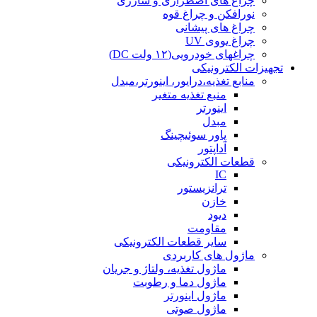
چراغ های اضطراری و شارژی
نورافکن و چراغ قوه
چراغ های پیشانی
چراغ یووی UV
چراغهای خودرویی(۱۲ ولت DC)
تجهیزات الکترونیکی
منابع تغذیه،درایور، اینورتر،مبدل
منبع تغذیه متغیر
اینورتر
مبدل
پاور سوئیچینگ
آداپتور
قطعات الکترونیکی
IC
ترانزیستور
خازن
دیود
مقاومت
سایر قطعات الکترونیکی
ماژول های کاربردی
ماژول تغذیه، ولتاژ و جریان
ماژول دما و رطوبت
ماژول اینورتر
ماژول صوتی