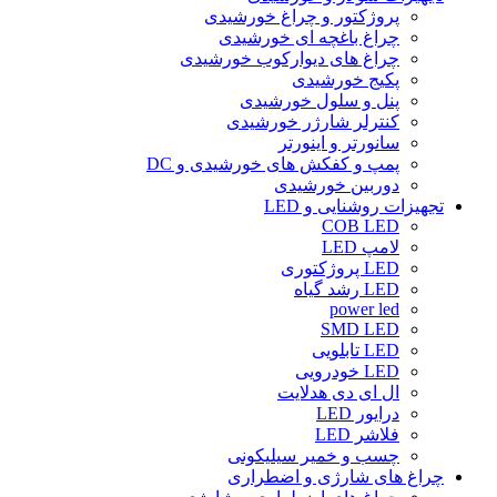
پروژکتور و چراغ خورشیدی
چراغ باغچه ای خورشیدی
چراغ های دیوارکوب خورشیدی
پکیج خورشیدی
پنل و سلول خورشیدی
کنترلر شارژر خورشیدی
سانورتر و اینورتر
پمپ و کفکش های خورشیدی و DC
دوربین خورشیدی
تجهیزات روشنایی و LED
COB LED
لامپ LED
LED پروژکتوری
LED رشد گیاه
power led
SMD LED
LED تابلویی
LED خودرویی
ال ای دی هدلایت
درایور LED
فلاشر LED
چسب و خمیر سیلیکونی
چراغ های شارژی و اضطراری