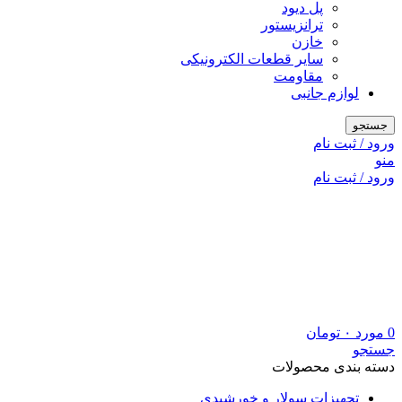
پل دیود
ترانزیستور
خازن
سایر قطعات الکترونیکی
مقاومت
لوازم جانبی
جستجو
ورود / ثبت نام
منو
ورود / ثبت نام
0
مورد
۰
تومان
جستجو
دسته بندی محصولات
تجهیزات سولار و خورشیدی