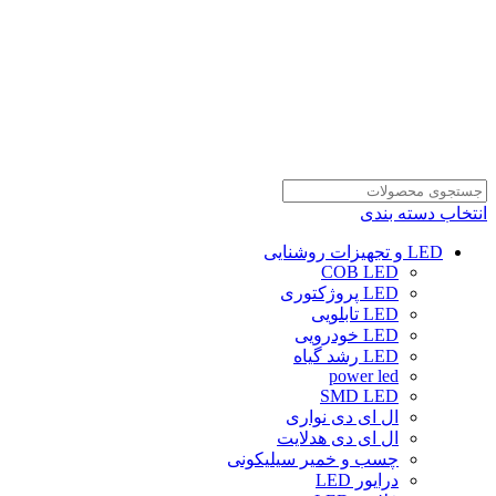
انتخاب دسته بندی
LED و تجهیزات روشنایی
COB LED
LED پروژکتوری
LED تابلویی
LED خودرویی
LED رشد گیاه
power led
SMD LED
ال ای دی نواری
ال ای دی هدلایت
چسب و خمیر سیلیکونی
درایور LED