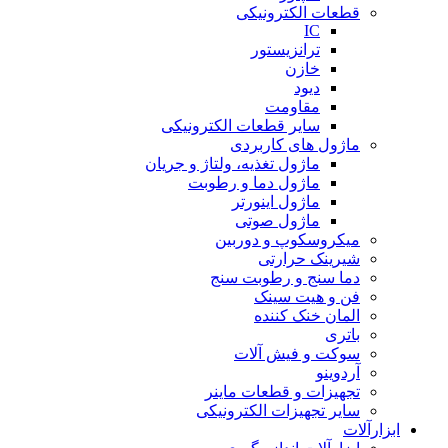
قطعات الکترونیکی
IC
ترانزیستور
خازن
دیود
مقاومت
سایر قطعات الکترونیکی
ماژول های کاربردی
ماژول تغذیه، ولتاژ و جریان
ماژول دما و رطوبت
ماژول اینورتر
ماژول صوتی
میکروسکوپ و دوربین
شیرینک حرارتی
دما سنج و رطوبت سنج
فن و هیت سینک
المان خنک کننده
باتری
سوکت و فیش آلات
آردوینو
تجهیزات و قطعات ماینر
سایر تجهیزات الکترونیکی
ابزارآلات