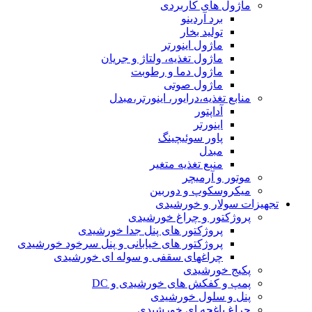
ماژول های کاربردی
برد آردینو
تولید بخار
ماژول اینورتر
ماژول تغذیه، ولتاژ و جریان
ماژول دما و رطوبت
ماژول صوتی
منابع تغذیه،درایور، اینورتر،مبدل
آداپتور
اینورتر
پاور سوئیچینگ
مبدل
منبع تغذیه متغیر
موتور و آرمیچر
میکروسکوپ و دوربین
تجهیزات سولار و خورشیدی
پروژکتور و چراغ خورشیدی
پروژکتور های پنل جدا خورشیدی
پروژکتور های خیابانی و پنل سرخود خورشیدی
چراغهای سقفی و سوله ای خورشیدی
پکیج خورشیدی
پمپ و کفکش های خورشیدی و DC
پنل و سلول خورشیدی
چراغ باغچه ای خورشیدی