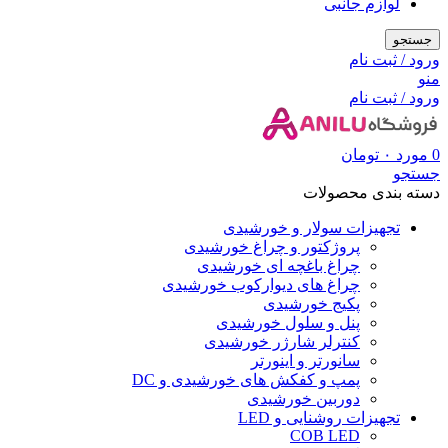
لوازم جانبی
جستجو
ورود / ثبت نام
منو
ورود / ثبت نام
0
مورد
۰
تومان
جستجو
دسته بندی محصولات
تجهیزات سولار و خورشیدی
پروژکتور و چراغ خورشیدی
چراغ باغچه ای خورشیدی
چراغ های دیوارکوب خورشیدی
پکیج خورشیدی
پنل و سلول خورشیدی
کنترلر شارژر خورشیدی
سانورتر و اینورتر
پمپ و کفکش های خورشیدی و DC
دوربین خورشیدی
تجهیزات روشنایی و LED
COB LED