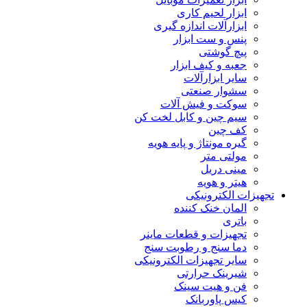
ابزار لحیم کاری
ابزارآلات اندازه گیری
پنس و ست ابزار
پیچ گوشتی
جعبه و کیف ابزار
سایر ابزارآلات
سشوار صنعتی
سوکت و فیش آلات
سیم چین و کابل لخت کن
کف چین
گیره مونتاژ و پایه هویه
مولتی متر
مینی دریل
هیتر و هویه
تجهیزات الکترونیکی
المان خنک کننده
باتری
تجهیزات و قطعات ماینر
دما سنج و رطوبت سنج
سایر تجهیزات الکترونیکی
شیرینک حرارتی
فن و هیت سینک
کیس پاوربانک