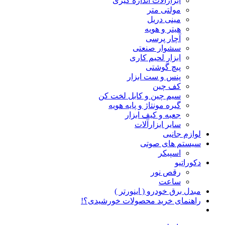
ابزارآلات اندازه گیری
مولتی متر
مینی دریل
هیتر و هویه
آچار پرسی
سشوار صنعتی
ابزار لحیم کاری
پیچ گوشتی
پنس و ست ابزار
کف چین
سیم چین و کابل لخت کن
گیره مونتاژ و پایه هویه
جعبه و کیف ابزار
سایر ابزارآلات
لوازم جانبی
سیستم های صوتی
اسپیکر
دکوراتیو
رقص نور
ساعت
مبدل برق خودرو ( اینورتر )
راهنمای خرید محصولات خورشیدی؟!