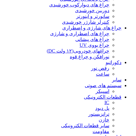
چراغ های دیوارکوب خورشیدی
دوربین خورشیدی
سانورتر و اینورتر
کنترلر شارژر خورشیدی
چراغ های شارژی و اضطراری
چراغ های اضطراری و شارژی
چراغ های پیشانی
چراغ یووی UV
چراغهای خودرویی(۱۲ ولت DC)
نورافکن و چراغ قوه
دکوراتیو
رقص نور
ساعت
سایر
سیستم های صوتی
اسپیکر
قطعات الکترونیکی
IC
پل دیود
ترانزیستور
خازن
سایر قطعات الکترونیکی
مقاومت