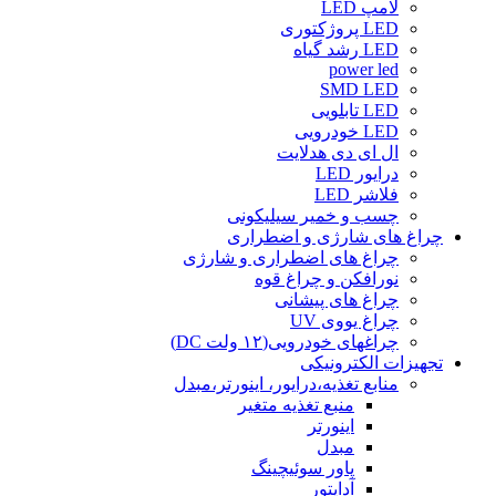
لامپ LED
LED پروژکتوری
LED رشد گیاه
power led
SMD LED
LED تابلویی
LED خودرویی
ال ای دی هدلایت
درایور LED
فلاشر LED
چسب و خمیر سیلیکونی
چراغ های شارژی و اضطراری
چراغ های اضطراری و شارژی
نورافکن و چراغ قوه
چراغ های پیشانی
چراغ یووی UV
چراغهای خودرویی(۱۲ ولت DC)
تجهیزات الکترونیکی
منابع تغذیه،درایور، اینورتر،مبدل
منبع تغذیه متغیر
اینورتر
مبدل
پاور سوئیچینگ
آداپتور