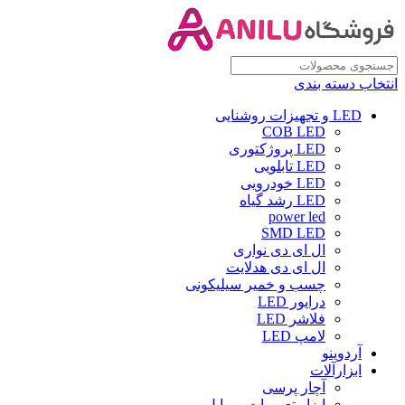
انتخاب دسته بندی
LED و تجهیزات روشنایی
COB LED
LED پروژکتوری
LED تابلویی
LED خودرویی
LED رشد گیاه
power led
SMD LED
ال ای دی نواری
ال ای دی هدلایت
چسب و خمیر سیلیکونی
درایور LED
فلاشر LED
لامپ LED
آردوینو
ابزارآلات
آچار پرسی
ابزار تعمیرات موبایل