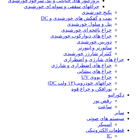
پروژکتور های خیابانی و پنل سرخود خورشیدی
چراغهای سقفی و سوله ای خورشیدی
پکیج خورشیدی
پمپ و کفکش های خورشیدی و DC
پنل و سلول خورشیدی
چراغ باغچه ای خورشیدی
چراغ های دیوارکوب خورشیدی
دوربین خورشیدی
سانورتر و اینورتر
کنترلر شارژر خورشیدی
چراغ های شارژی و اضطراری
چراغ های اضطراری و شارژی
چراغ های پیشانی
چراغ یووی UV
چراغهای خودرویی(۱۲ ولت DC)
نورافکن و چراغ قوه
دکوراتیو
رقص نور
ساعت
سایر
سیستم های صوتی
اسپیکر
قطعات الکترونیکی
IC