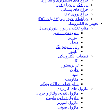
چراغ های اضطراری و شارژی
نورافکن و چراغ قوه
چراغ های پیشانی
چراغ یووی UV
چراغهای خودرویی(۱۲ ولت DC)
تجهیزات الکترونیکی
منابع تغذیه،درایور، اینورتر،مبدل
منبع تغذیه متغیر
اینورتر
مبدل
پاور سوئیچینگ
آداپتور
قطعات الکترونیکی
IC
ترانزیستور
خازن
دیود
مقاومت
سایر قطعات الکترونیکی
ماژول های کاربردی
ماژول تغذیه، ولتاژ و جریان
ماژول دما و رطوبت
ماژول اینورتر
ماژول صوتی