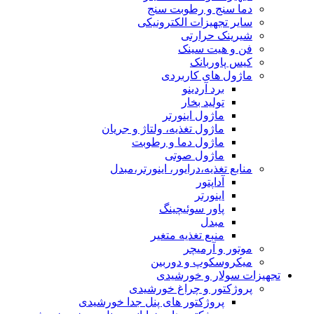
دما سنج و رطوبت سنج
سایر تجهیزات الکترونیکی
شیرینک حرارتی
فن و هیت سینک
کیس پاوربانک
ماژول های کاربردی
برد آردینو
تولید بخار
ماژول اینورتر
ماژول تغذیه، ولتاژ و جریان
ماژول دما و رطوبت
ماژول صوتی
منابع تغذیه،درایور، اینورتر،مبدل
آداپتور
اینورتر
پاور سوئیچینگ
مبدل
منبع تغذیه متغیر
موتور و آرمیچر
میکروسکوپ و دوربین
تجهیزات سولار و خورشیدی
پروژکتور و چراغ خورشیدی
پروژکتور های پنل جدا خورشیدی