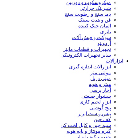
میکروسکوپ و دوربین
شیرینک حرارتی
دما سنج و رطوبت سنج
فن و هیت سینک
المان خنک کننده
باتری
سوکت و فیش آلات
آردوینو
تجهیزات و قطعات ماینر
سایر تجهیزات الکترونیکی
ابزارآلات
ابزارآلات اندازه گیری
مولتی متر
مینی دریل
هیتر و هویه
آچار پرسی
سشوار صنعتی
ابزار لحیم کاری
پیچ گوشتی
پنس و ست ابزار
کف چین
سیم چین و کابل لخت کن
گیره مونتاژ و پایه هویه
جعبه و کیف ابزار