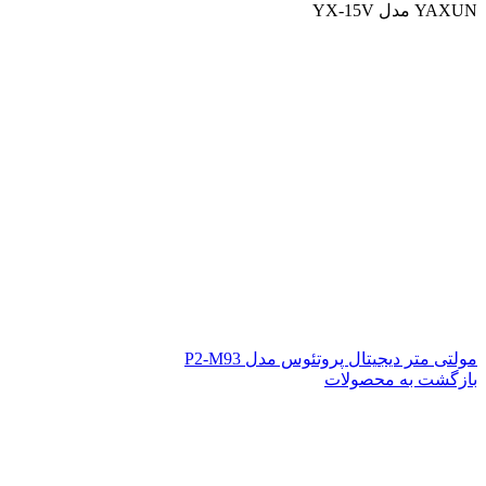
YAXUN مدل YX-15V
مولتی متر دیجیتال پروتئوس مدل P2-M93
بازگشت به محصولات