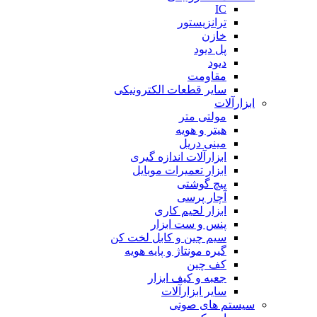
IC
ترانزیستور
خازن
پل دیود
دیود
مقاومت
سایر قطعات الکترونیکی
ابزارآلات
مولتی متر
هیتر و هویه
مینی دریل
ابزارآلات اندازه گیری
ابزار تعمیرات موبایل
پیچ گوشتی
آچار پرسی
ابزار لحیم کاری
پنس و ست ابزار
سیم چین و کابل لخت کن
گیره مونتاژ و پایه هویه
کف چین
جعبه و کیف ابزار
سایر ابزارآلات
سیستم های صوتی