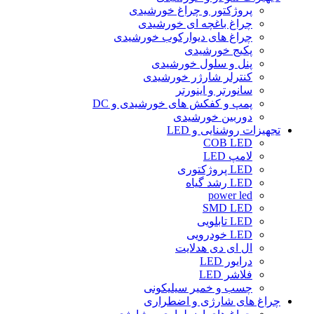
پروژکتور و چراغ خورشیدی
چراغ باغچه ای خورشیدی
چراغ های دیوارکوب خورشیدی
پکیج خورشیدی
پنل و سلول خورشیدی
کنترلر شارژر خورشیدی
سانورتر و اینورتر
پمپ و کفکش های خورشیدی و DC
دوربین خورشیدی
تجهیزات روشنایی و LED
COB LED
لامپ LED
LED پروژکتوری
LED رشد گیاه
power led
SMD LED
LED تابلویی
LED خودرویی
ال ای دی هدلایت
درایور LED
فلاشر LED
چسب و خمیر سیلیکونی
چراغ های شارژی و اضطراری