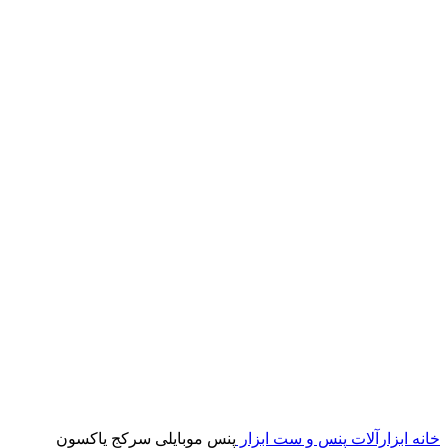
خانه
ابزارآلات
پنس و ست ابزار
پنس موبایلی سرکج یاکسون