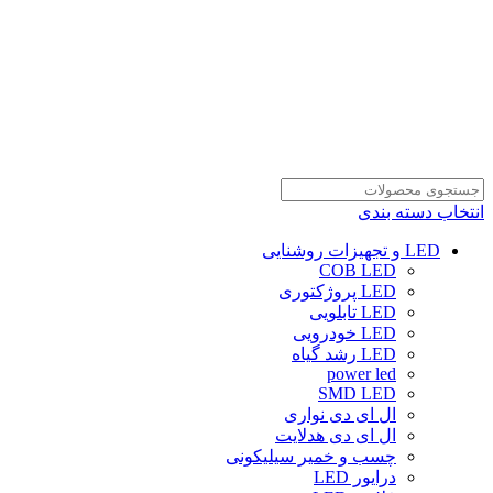
انتخاب دسته بندی
LED و تجهیزات روشنایی
COB LED
LED پروژکتوری
LED تابلویی
LED خودرویی
LED رشد گیاه
power led
SMD LED
ال ای دی نواری
ال ای دی هدلایت
چسب و خمیر سیلیکونی
درایور LED