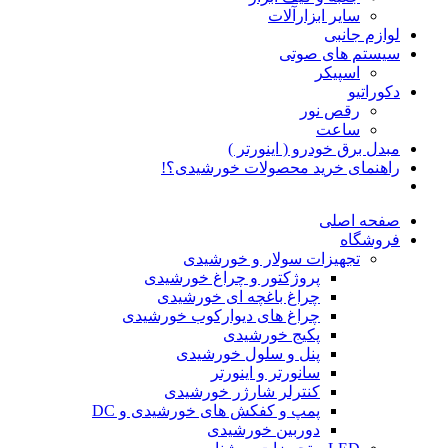
سایر ابزارآلات
لوازم جانبی
سیستم های صوتی
اسپیکر
دکوراتیو
رقص نور
ساعت
مبدل برق خودرو ( اینورتر )
راهنمای خرید محصولات خورشیدی؟!
صفحه اصلی
فروشگاه
تجهیزات سولار و خورشیدی
پروژکتور و چراغ خورشیدی
چراغ باغچه ای خورشیدی
چراغ های دیوارکوب خورشیدی
پکیج خورشیدی
پنل و سلول خورشیدی
سانورتر و اینورتر
کنترلر شارژر خورشیدی
پمپ و کفکش های خورشیدی و DC
دوربین خورشیدی