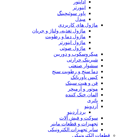
آداپتور
اینورتر
پاور سوئیچینگ
مبدل
ماژول های کاربردی
ماژول تغذیه، ولتاژ و جریان
ماژول دما و رطوبت
ماژول اینورتر
ماژول صوتی
میکروسکوپ و دوربین
شیرینک حرارتی
سشوار صنعتی
دما سنج و رطوبت سنج
کیس پاوربانک
فن و هیت سینک
موتور و آرمیچر
المان خنک کننده
باتری
آردوینو
برد آردینو
سوکت و فیش آلات
تجهیزات و قطعات ماینر
سایر تجهیزات الکترونیکی
قطعات الکترونیکی