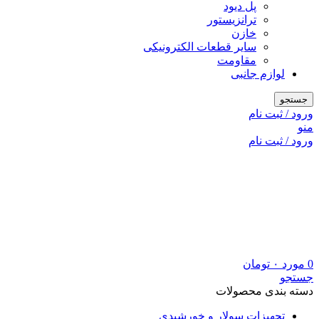
پل دیود
ترانزیستور
خازن
سایر قطعات الکترونیکی
مقاومت
لوازم جانبی
جستجو
ورود / ثبت نام
منو
ورود / ثبت نام
0
مورد
۰
تومان
جستجو
دسته بندی محصولات
تجهیزات سولار و خورشیدی