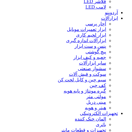
فلاشر LED
لامپ LED
آردوینو
ابزارآلات
آچار پرسی
ابزار تعمیرات موبایل
ابزار لحیم کاری
ابزارآلات اندازه گیری
پنس و ست ابزار
پیچ گوشتی
جعبه و کیف ابزار
سایر ابزارآلات
سشوار صنعتی
سوکت و فیش آلات
سیم چین و کابل لخت کن
کف چین
گیره مونتاژ و پایه هویه
مولتی متر
مینی دریل
هیتر و هویه
تجهیزات الکترونیکی
المان خنک کننده
باتری
تجهیزات و قطعات ماینر