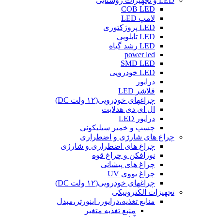
LED و تجهیزات روشنایی
COB LED
لامپ LED
LED پروژکتوری
LED تابلویی
LED رشد گیاه
power led
SMD LED
LED خودرویی
درایور
فلاشر LED
چراغهای خودرویی(۱۲ ولت DC)
ال ای دی هدلایت
درایور LED
چسب و خمیر سیلیکونی
چراغ های شارژی و اضطراری
چراغ های اضطراری و شارژی
نورافکن و چراغ قوه
چراغ های پیشانی
چراغ یووی UV
چراغهای خودرویی(۱۲ ولت DC)
تجهیزات الکترونیکی
منابع تغذیه،درایور، اینورتر،مبدل
منبع تغذیه متغیر