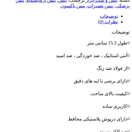
دسته:
پنس و ست ابزار
برچسب:
پنس
,
پنس آزمایشگاه
,
پنس
پزشکی
,
پنس تعمیرات
,
پنس یاکسون
توضیحات
نظرات (0)
توضیحات
◽طول 15.3 سانتی متر
◽آنتی استاتیک ، ضد خوردگی ، ضد اسید
◽از فولاد ضد زنگ
◽دارای برشی با لبه های دقیق
◽کیفیت بالای ساخت
◽کاربری ساده
◽دارای درپوش پلاستیکی محافظ
◽ضد الکتریسیته