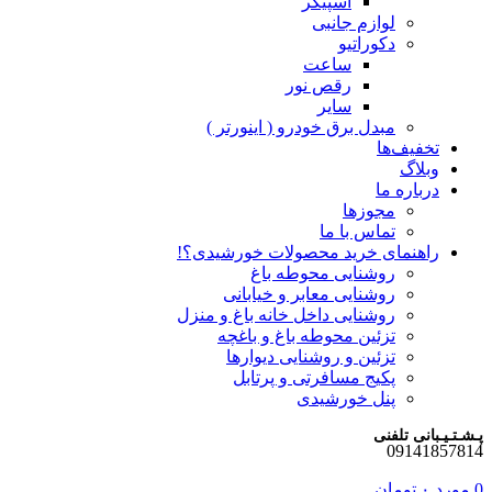
اسپیکر
لوازم جانبی
دکوراتیو
ساعت
رقص نور
سایر
مبدل برق خودرو ( اینورتر )
تخفیف‌ها
وبلاگ
درباره ما
مجوزها
تماس با ما
راهنمای خرید محصولات خورشیدی؟!
روشنایی محوطه باغ
روشنایی معابر و خیابانی
روشنایی داخل خانه باغ و منزل
تزئین محوطه باغ و باغچه
تزئین و روشنایی دیوارها
پکیج مسافرتی و پرتابل
پنل خورشیدی
پـشـتـیـبانی تلفنی
09141857814
0
مورد
۰
تومان