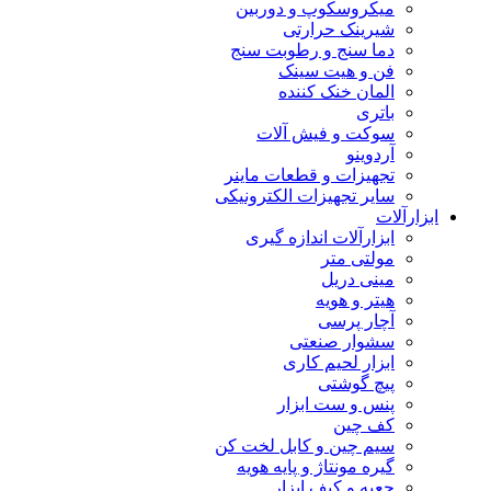
میکروسکوپ و دوربین
شیرینک حرارتی
دما سنج و رطوبت سنج
فن و هیت سینک
المان خنک کننده
باتری
سوکت و فیش آلات
آردوینو
تجهیزات و قطعات ماینر
سایر تجهیزات الکترونیکی
ابزارآلات
ابزارآلات اندازه گیری
مولتی متر
مینی دریل
هیتر و هویه
آچار پرسی
سشوار صنعتی
ابزار لحیم کاری
پیچ گوشتی
پنس و ست ابزار
کف چین
سیم چین و کابل لخت کن
گیره مونتاژ و پایه هویه
جعبه و کیف ابزار