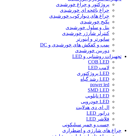
پروژکتور و چراغ خورشیدی
چراغ باغچه ای خورشیدی
چراغ های دیوارکوب خورشیدی
پکیج خورشیدی
پنل و سلول خورشیدی
کنترلر شارژر خورشیدی
سانورتر و اینورتر
پمپ و کفکش های خورشیدی و DC
دوربین خورشیدی
تجهیزات روشنایی و LED
COB LED
لامپ LED
LED پروژکتوری
LED رشد گیاه
power led
SMD LED
LED تابلویی
LED خودرویی
ال ای دی هدلایت
درایور LED
فلاشر LED
چسب و خمیر سیلیکونی
چراغ های شارژی و اضطراری