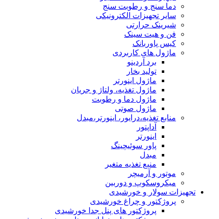
دما سنج و رطوبت سنج
سایر تجهیزات الکترونیکی
شیرینک حرارتی
فن و هیت سینک
کیس پاوربانک
ماژول های کاربردی
برد آردینو
تولید بخار
ماژول اینورتر
ماژول تغذیه، ولتاژ و جریان
ماژول دما و رطوبت
ماژول صوتی
منابع تغذیه،درایور، اینورتر،مبدل
آداپتور
اینورتر
پاور سوئیچینگ
مبدل
منبع تغذیه متغیر
موتور و آرمیچر
میکروسکوپ و دوربین
تجهیزات سولار و خورشیدی
پروژکتور و چراغ خورشیدی
پروژکتور های پنل جدا خورشیدی