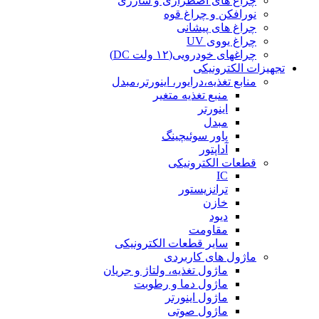
چراغ های اضطراری و شارژی
نورافکن و چراغ قوه
چراغ های پیشانی
چراغ یووی UV
چراغهای خودرویی(۱۲ ولت DC)
تجهیزات الکترونیکی
منابع تغذیه،درایور، اینورتر،مبدل
منبع تغذیه متغیر
اینورتر
مبدل
پاور سوئیچینگ
آداپتور
قطعات الکترونیکی
IC
ترانزیستور
خازن
دیود
مقاومت
سایر قطعات الکترونیکی
ماژول های کاربردی
ماژول تغذیه، ولتاژ و جریان
ماژول دما و رطوبت
ماژول اینورتر
ماژول صوتی