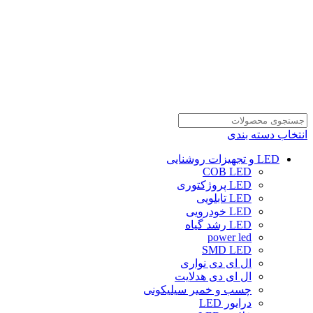
انتخاب دسته بندی
LED و تجهیزات روشنایی
COB LED
LED پروژکتوری
LED تابلویی
LED خودرویی
LED رشد گیاه
power led
SMD LED
ال ای دی نواری
ال ای دی هدلایت
چسب و خمیر سیلیکونی
درایور LED