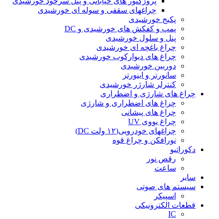
پروژکتور های خیابانی و پنل سرخود خورشیدی
چراغهای سقفی و سوله ای خورشیدی
پکیج خورشیدی
پمپ و کفکش های خورشیدی و DC
پنل و سلول خورشیدی
چراغ باغچه ای خورشیدی
چراغ های دیوارکوب خورشیدی
دوربین خورشیدی
سانورتر و اینورتر
کنترلر شارژر خورشیدی
چراغ های شارژی و اضطراری
چراغ های اضطراری و شارژی
چراغ های پیشانی
چراغ یووی UV
چراغهای خودرویی(۱۲ ولت DC)
نورافکن و چراغ قوه
دکوراتیو
رقص نور
ساعت
سایر
سیستم های صوتی
اسپیکر
قطعات الکترونیکی
IC