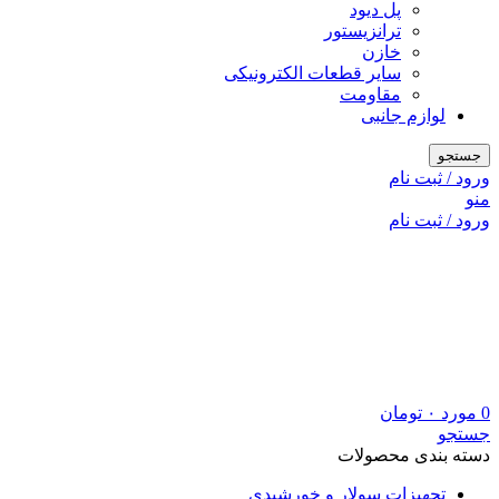
پل دیود
ترانزیستور
خازن
سایر قطعات الکترونیکی
مقاومت
لوازم جانبی
جستجو
ورود / ثبت نام
منو
ورود / ثبت نام
0
مورد
۰
تومان
جستجو
دسته بندی محصولات
تجهیزات سولار و خورشیدی