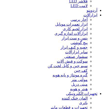
فلاشر LED
لامپ LED
آردوینو
ابزارآلات
آچار پرسی
ابزار تعمیرات موبایل
ابزار لحیم کاری
ابزارآلات اندازه گیری
پنس و ست ابزار
پیچ گوشتی
جعبه و کیف ابزار
سایر ابزارآلات
سشوار صنعتی
سوکت و فیش آلات
سیم چین و کابل لخت کن
کف چین
گیره مونتاژ و پایه هویه
مولتی متر
مینی دریل
هیتر و هویه
تجهیزات الکترونیکی
المان خنک کننده
باتری
تجهیزات و قطعات ماینر