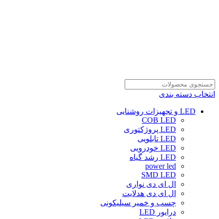
انتخاب دسته بندی
LED و تجهیزات روشنایی
COB LED
LED پروژکتوری
LED تابلویی
LED خودرویی
LED رشد گیاه
power led
SMD LED
ال ای دی نواری
ال ای دی هدلایت
چسب و خمیر سیلیکونی
درایور LED