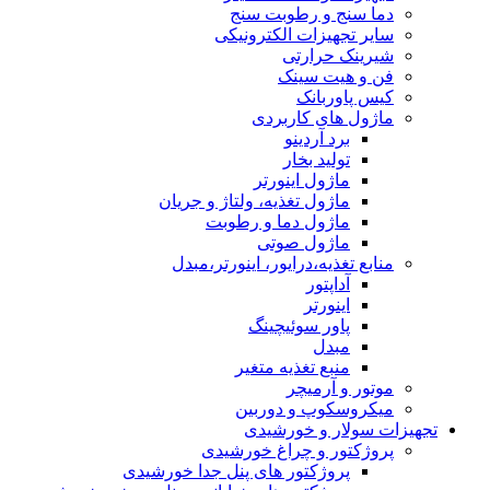
دما سنج و رطوبت سنج
سایر تجهیزات الکترونیکی
شیرینک حرارتی
فن و هیت سینک
کیس پاوربانک
ماژول های کاربردی
برد آردینو
تولید بخار
ماژول اینورتر
ماژول تغذیه، ولتاژ و جریان
ماژول دما و رطوبت
ماژول صوتی
منابع تغذیه،درایور، اینورتر،مبدل
آداپتور
اینورتر
پاور سوئیچینگ
مبدل
منبع تغذیه متغیر
موتور و آرمیچر
میکروسکوپ و دوربین
تجهیزات سولار و خورشیدی
پروژکتور و چراغ خورشیدی
پروژکتور های پنل جدا خورشیدی