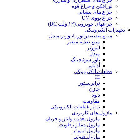
چراغ های اضطراری و شارژی
نورافکن و چراغ قوه
چراغ های پیشانی
چراغ یووی UV
چراغهای خودرویی(۱۲ ولت DC)
تجهیزات الکترونیکی
منابع تغذیه،درایور، اینورتر،مبدل
منبع تغذیه متغیر
اینورتر
مبدل
پاور سوئیچینگ
آداپتور
قطعات الکترونیکی
IC
ترانزیستور
خازن
دیود
مقاومت
سایر قطعات الکترونیکی
ماژول های کاربردی
ماژول تغذیه، ولتاژ و جریان
ماژول دما و رطوبت
ماژول اینورتر
ماژول صوتی