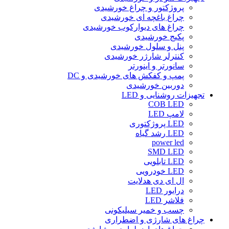
پروژکتور و چراغ خورشیدی
چراغ باغچه ای خورشیدی
چراغ های دیوارکوب خورشیدی
پکیج خورشیدی
پنل و سلول خورشیدی
کنترلر شارژر خورشیدی
سانورتر و اینورتر
پمپ و کفکش های خورشیدی و DC
دوربین خورشیدی
تجهیزات روشنایی و LED
COB LED
لامپ LED
LED پروژکتوری
LED رشد گیاه
power led
SMD LED
LED تابلویی
LED خودرویی
ال ای دی هدلایت
درایور LED
فلاشر LED
چسب و خمیر سیلیکونی
چراغ های شارژی و اضطراری