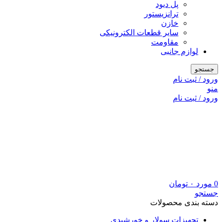
پل دیود
ترانزیستور
خازن
سایر قطعات الکترونیکی
مقاومت
لوازم جانبی
جستجو
ورود / ثبت نام
منو
ورود / ثبت نام
0
مورد
۰
تومان
جستجو
دسته بندی محصولات
تجهیزات سولار و خورشیدی