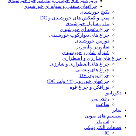
پروژکتور های خیابانی و پنل سرخود خورشیدی
چراغهای سقفی و سوله ای خورشیدی
پکیج خورشیدی
پمپ و کفکش های خورشیدی و DC
پنل و سلول خورشیدی
چراغ باغچه ای خورشیدی
چراغ های دیوارکوب خورشیدی
دوربین خورشیدی
سانورتر و اینورتر
کنترلر شارژر خورشیدی
چراغ های شارژی و اضطراری
چراغ های اضطراری و شارژی
چراغ های پیشانی
چراغ یووی UV
چراغهای خودرویی(۱۲ ولت DC)
نورافکن و چراغ قوه
دکوراتیو
رقص نور
ساعت
سایر
سیستم های صوتی
اسپیکر
قطعات الکترونیکی
IC