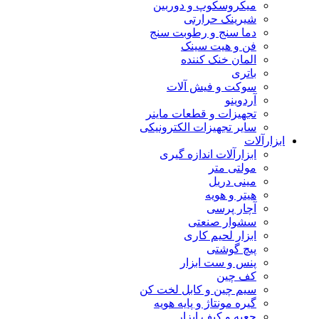
میکروسکوپ و دوربین
شیرینک حرارتی
دما سنج و رطوبت سنج
فن و هیت سینک
المان خنک کننده
باتری
سوکت و فیش آلات
آردوینو
تجهیزات و قطعات ماینر
سایر تجهیزات الکترونیکی
ابزارآلات
ابزارآلات اندازه گیری
مولتی متر
مینی دریل
هیتر و هویه
آچار پرسی
سشوار صنعتی
ابزار لحیم کاری
پیچ گوشتی
پنس و ست ابزار
کف چین
سیم چین و کابل لخت کن
گیره مونتاژ و پایه هویه
جعبه و کیف ابزار