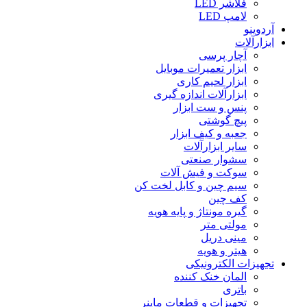
فلاشر LED
لامپ LED
آردوینو
ابزارآلات
آچار پرسی
ابزار تعمیرات موبایل
ابزار لحیم کاری
ابزارآلات اندازه گیری
پنس و ست ابزار
پیچ گوشتی
جعبه و کیف ابزار
سایر ابزارآلات
سشوار صنعتی
سوکت و فیش آلات
سیم چین و کابل لخت کن
کف چین
گیره مونتاژ و پایه هویه
مولتی متر
مینی دریل
هیتر و هویه
تجهیزات الکترونیکی
المان خنک کننده
باتری
تجهیزات و قطعات ماینر