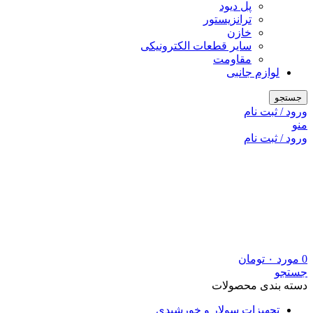
پل دیود
ترانزیستور
خازن
سایر قطعات الکترونیکی
مقاومت
لوازم جانبی
جستجو
ورود / ثبت نام
منو
ورود / ثبت نام
0
مورد
۰
تومان
جستجو
دسته بندی محصولات
تجهیزات سولار و خورشیدی