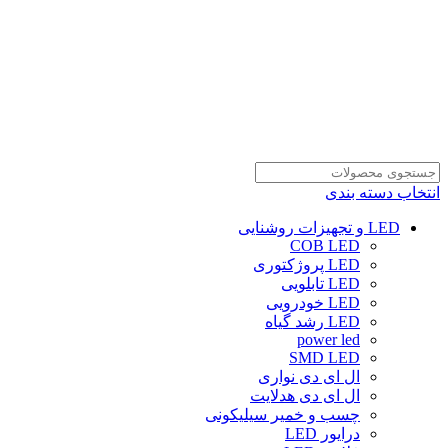
انتخاب دسته بندی
LED و تجهیزات روشنایی
COB LED
LED پروژکتوری
LED تابلویی
LED خودرویی
LED رشد گیاه
power led
SMD LED
ال ای دی نواری
ال ای دی هدلایت
چسب و خمیر سیلیکونی
درایور LED