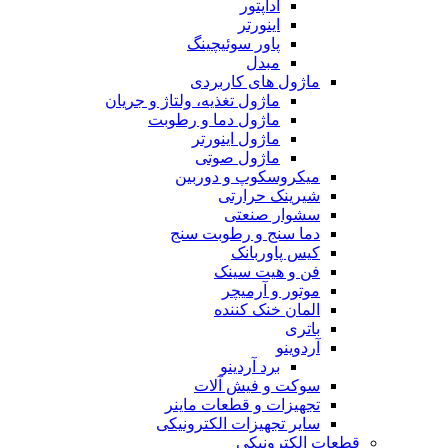
آداپتور
اینورتر
پاور سوئیچینگ
مبدل
ماژول های کاربردی
ماژول تغذیه، ولتاژ و جریان
ماژول دما و رطوبت
ماژول اینورتر
ماژول صوتی
میکروسکوپ و دوربین
شیرینک حرارتی
سشوار صنعتی
دما سنج و رطوبت سنج
کیس پاوربانک
فن و هیت سینک
موتور و آرمیچر
المان خنک کننده
باتری
آردوینو
برد آردینو
سوکت و فیش آلات
تجهیزات و قطعات ماینر
سایر تجهیزات الکترونیکی
قطعات الکترونیکی