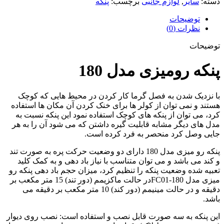
دسته:
سایر
,
لوازم جانبی
برچسب:
پنکه
توضیحات
نظرات (0)
توضیحات
پنکه رومیزی مدل 180
با نزدیک شدن به فصل گرما کار کردن در محیط هایی که کوچک
هستند و نمی توان از کولر ها برای خنک کردن آن مکان ها استفاده
کرد، می توان از پنکه های کوچک استفاده نمود این پنکه نسبت به
مدل های دیگر مشابه قابلیت گیره داشتن که می شود آن را به هر
جایی وصل کرد منحصر به فرد کرده است.
پنکه رو میزی مدل 180 دارای دو وضعیت حرکت پره به صورت تند
و کند می باشد و می توان متناسب با نیاز باد دهی و به کمک کلید
تعبیه شده وضعیت پنکه را تنظیم کرد، میزان حجم باد دهی پنکه رو
میزی مدل FC01-180در حالت ماکزیمم (دور تند) 15 متر مکعب بر
دقیقه و در حالت مینیمم (دور کند) 10 متر مکعب بر دقیقه می
باشد.
این پنکه به سه صورت قابل نصب و استفاده است: نصب روی دیوار