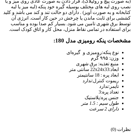
(به صورت پیچ و رولپلاک)، قرار دادن به صورت عادی روی میز و یا
نصب روی لبه های مختلف بوسیله گیره خود پنکه (لبه میز یا لبه
کتابخانه و به صورت آویز) . دارای دو حالت تند و کند می باشد و کلید
کششی برای ثابت ماندن یا چرخش در حین کار است. انرژی آن
توسط برق شهری تامین می شود. بسیار کم صدا بوده و مناسب
برای استفاده در تمامی نقاط منزل، محل کار و اتاق کودک است.
مشخصات پنکه رومیزی مدل 180:
نوع پنکه:رومیزی و گیره‌ای
وزن: ۹۹۵ گرم
منبع تغذیه: برق شهری
ابعاد:22x24x33 سانتی متر
ابعاد پره : 18 سانتیمتر
ریموت کنترل:ندارد
تایمر:ندارد
تعداد پره:3
جنس پره:پلاستیک
طول سیم : 1.5 متر
دارای 2 سرعت
نظرات (0)