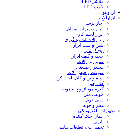
فلاشر LED
لامپ LED
آردوینو
ابزارآلات
آچار پرسی
ابزار تعمیرات موبایل
ابزار لحیم کاری
ابزارآلات اندازه گیری
پنس و ست ابزار
پیچ گوشتی
جعبه و کیف ابزار
سایر ابزارآلات
سشوار صنعتی
سوکت و فیش آلات
سیم چین و کابل لخت کن
کف چین
گیره مونتاژ و پایه هویه
مولتی متر
مینی دریل
هیتر و هویه
تجهیزات الکترونیکی
المان خنک کننده
باتری
تجهیزات و قطعات ماینر