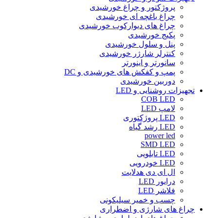
پروژکتور و چراغ خورشیدی
چراغ باغچه ای خورشیدی
چراغ های دیوارکوب خورشیدی
پکیج خورشیدی
پنل و سلول خورشیدی
کنترلر شارژر خورشیدی
سانورتر و اینورتر
پمپ و کفکش های خورشیدی و DC
دوربین خورشیدی
تجهیزات روشنایی و LED
COB LED
لامپ LED
LED پروژکتوری
LED رشد گیاه
power led
SMD LED
LED تابلویی
LED خودرویی
ال ای دی هدلایت
درایور LED
فلاشر LED
چسب و خمیر سیلیکونی
چراغ های شارژی و اضطراری