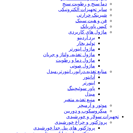
دما سنج و رطوبت سنج
سایر تجهیزات الکترونیکی
شیرینک حرارتی
فن و هیت سینک
کیس پاوربانک
ماژول های کاربردی
برد آردینو
تولید بخار
ماژول اینورتر
ماژول تغذیه، ولتاژ و جریان
ماژول دما و رطوبت
ماژول صوتی
منابع تغذیه،درایور، اینورتر،مبدل
آداپتور
اینورتر
پاور سوئیچینگ
مبدل
منبع تغذیه متغیر
موتور و آرمیچر
میکروسکوپ و دوربین
تجهیزات سولار و خورشیدی
پروژکتور و چراغ خورشیدی
پروژکتور های پنل جدا خورشیدی