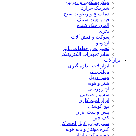
میکروسکوپ و دوربین
شیرینک حرارتی
دما سنج و رطوبت سنج
فن و هیت سینک
المان خنک کننده
باتری
سوکت و فیش آلات
آردوینو
تجهیزات و قطعات ماینر
سایر تجهیزات الکترونیکی
ابزارآلات
ابزارآلات اندازه گیری
مولتی متر
مینی دریل
هیتر و هویه
آچار پرسی
سشوار صنعتی
ابزار لحیم کاری
پیچ گوشتی
پنس و ست ابزار
کف چین
سیم چین و کابل لخت کن
گیره مونتاژ و پایه هویه
جعبه و کیف ابزار