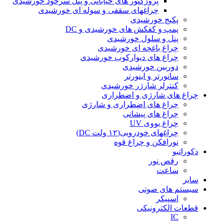
پروژکتور های خیابانی و پنل سرخود خورشیدی
چراغهای سقفی و سوله ای خورشیدی
پکیج خورشیدی
پمپ و کفکش های خورشیدی و DC
پنل و سلول خورشیدی
چراغ باغچه ای خورشیدی
چراغ های دیوارکوب خورشیدی
دوربین خورشیدی
سانورتر و اینورتر
کنترلر شارژر خورشیدی
چراغ های شارژی و اضطراری
چراغ های اضطراری و شارژی
چراغ های پیشانی
چراغ یووی UV
چراغهای خودرویی(۱۲ ولت DC)
نورافکن و چراغ قوه
دکوراتیو
رقص نور
ساعت
سایر
سیستم های صوتی
اسپیکر
قطعات الکترونیکی
IC