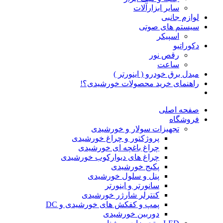
سایر ابزارآلات
لوازم جانبی
سیستم های صوتی
اسپیکر
دکوراتیو
رقص نور
ساعت
مبدل برق خودرو ( اینورتر )
راهنمای خرید محصولات خورشیدی؟!
صفحه اصلی
فروشگاه
تجهیزات سولار و خورشیدی
پروژکتور و چراغ خورشیدی
چراغ باغچه ای خورشیدی
چراغ های دیوارکوب خورشیدی
پکیج خورشیدی
پنل و سلول خورشیدی
سانورتر و اینورتر
کنترلر شارژر خورشیدی
پمپ و کفکش های خورشیدی و DC
دوربین خورشیدی