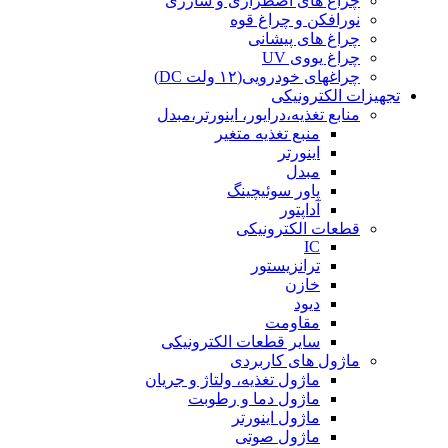
چراغ های اضطراری و شارژی
نورافکن و چراغ قوه
چراغ های پیشانی
چراغ یووی UV
چراغهای خودرویی(۱۲ ولت DC)
تجهیزات الکترونیکی
منابع تغذیه،درایور، اینورتر،مبدل
منبع تغذیه متغیر
اینورتر
مبدل
پاور سوئیچینگ
آداپتور
قطعات الکترونیکی
IC
ترانزیستور
خازن
دیود
مقاومت
سایر قطعات الکترونیکی
ماژول های کاربردی
ماژول تغذیه، ولتاژ و جریان
ماژول دما و رطوبت
ماژول اینورتر
ماژول صوتی