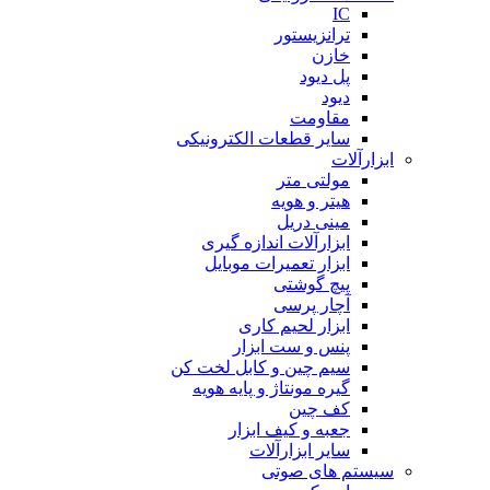
IC
ترانزیستور
خازن
پل دیود
دیود
مقاومت
سایر قطعات الکترونیکی
ابزارآلات
مولتی متر
هیتر و هویه
مینی دریل
ابزارآلات اندازه گیری
ابزار تعمیرات موبایل
پیچ گوشتی
آچار پرسی
ابزار لحیم کاری
پنس و ست ابزار
سیم چین و کابل لخت کن
گیره مونتاژ و پایه هویه
کف چین
جعبه و کیف ابزار
سایر ابزارآلات
سیستم های صوتی