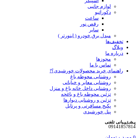
اسپیکر
لوازم جانبی
دکوراتیو
ساعت
رقص نور
سایر
مبدل برق خودرو ( اینورتر )
تخفیف‌ها
وبلاگ
درباره ما
مجوزها
تماس با ما
راهنمای خرید محصولات خورشیدی؟!
روشنایی محوطه باغ
روشنایی معابر و خیابانی
روشنایی داخل خانه باغ و منزل
تزئین محوطه باغ و باغچه
تزئین و روشنایی دیوارها
پکیج مسافرتی و پرتابل
پنل خورشیدی
پـشـتـیـبانی تلفنی
09141857814
0
مورد
۰
تومان