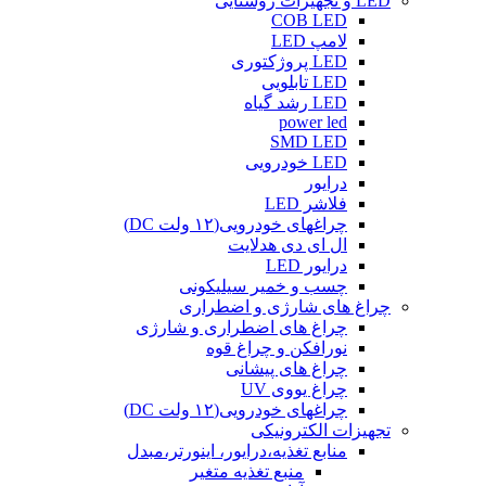
LED و تجهیزات روشنایی
COB LED
لامپ LED
LED پروژکتوری
LED تابلویی
LED رشد گیاه
power led
SMD LED
LED خودرویی
درایور
فلاشر LED
چراغهای خودرویی(۱۲ ولت DC)
ال ای دی هدلایت
درایور LED
چسب و خمیر سیلیکونی
چراغ های شارژی و اضطراری
چراغ های اضطراری و شارژی
نورافکن و چراغ قوه
چراغ های پیشانی
چراغ یووی UV
چراغهای خودرویی(۱۲ ولت DC)
تجهیزات الکترونیکی
منابع تغذیه،درایور، اینورتر،مبدل
منبع تغذیه متغیر