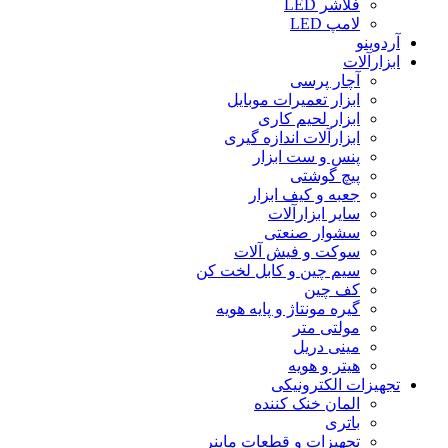
فلاشر LED
لامپ LED
آردوینو
ابزارآلات
آچار پرسی
ابزار تعمیرات موبایل
ابزار لحیم کاری
ابزارآلات اندازه گیری
پنس و ست ابزار
پیچ گوشتی
جعبه و کیف ابزار
سایر ابزارآلات
سشوار صنعتی
سوکت و فیش آلات
سیم چین و کابل لخت کن
کف چین
گیره مونتاژ و پایه هویه
مولتی متر
مینی دریل
هیتر و هویه
تجهیزات الکترونیکی
المان خنک کننده
باتری
تجهیزات و قطعات ماینر