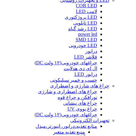
LED و تجهیزات روشنایی
COB LED
لامپ LED
LED پروژکتوری
LED تابلویی
LED رشد گیاه
power led
SMD LED
LED خودرویی
درایور
فلاشر LED
چراغهای خودرویی(۱۲ ولت DC)
ال ای دی هدلایت
درایور LED
چسب و خمیر سیلیکونی
چراغ های شارژی و اضطراری
چراغ های اضطراری و شارژی
نورافکن و چراغ قوه
چراغ های پیشانی
چراغ یووی UV
چراغهای خودرویی(۱۲ ولت DC)
تجهیزات الکترونیکی
منابع تغذیه،درایور، اینورتر،مبدل
منبع تغذیه متغیر