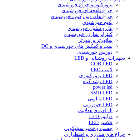
پروژکتور و چراغ خورشیدی
چراغ باغچه ای خورشیدی
چراغ های دیوارکوب خورشیدی
پکیج خورشیدی
پنل و سلول خورشیدی
کنترلر شارژر خورشیدی
سانورتر و اینورتر
پمپ و کفکش های خورشیدی و DC
دوربین خورشیدی
تجهیزات روشنایی و LED
COB LED
لامپ LED
LED پروژکتوری
LED رشد گیاه
power led
SMD LED
LED تابلویی
LED خودرویی
ال ای دی هدلایت
درایور LED
فلاشر LED
چسب و خمیر سیلیکونی
چراغ های شارژی و اضطراری