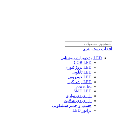
انتخاب دسته بندی
LED و تجهیزات روشنایی
COB LED
LED پروژکتوری
LED تابلویی
LED خودرویی
LED رشد گیاه
power led
SMD LED
ال ای دی نواری
ال ای دی هدلایت
چسب و خمیر سیلیکونی
درایور LED