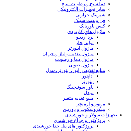
دما سنج و رطوبت سنج
سایر تجهیزات الکترونیکی
شیرینک حرارتی
فن و هیت سینک
کیس پاوربانک
ماژول های کاربردی
برد آردینو
تولید بخار
ماژول اینورتر
ماژول تغذیه، ولتاژ و جریان
ماژول دما و رطوبت
ماژول صوتی
منابع تغذیه،درایور، اینورتر،مبدل
آداپتور
اینورتر
پاور سوئیچینگ
مبدل
منبع تغذیه متغیر
موتور و آرمیچر
میکروسکوپ و دوربین
تجهیزات سولار و خورشیدی
پروژکتور و چراغ خورشیدی
پروژکتور های پنل جدا خورشیدی