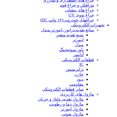
چراغ های اضطراری و شارژی
نورافکن و چراغ قوه
چراغ های پیشانی
چراغ یووی UV
چراغهای خودرویی(۱۲ ولت DC)
تجهیزات الکترونیکی
منابع تغذیه،درایور، اینورتر،مبدل
منبع تغذیه متغیر
اینورتر
مبدل
پاور سوئیچینگ
آداپتور
قطعات الکترونیکی
IC
ترانزیستور
خازن
دیود
مقاومت
سایر قطعات الکترونیکی
ماژول های کاربردی
ماژول تغذیه، ولتاژ و جریان
ماژول دما و رطوبت
ماژول اینورتر
ماژول صوتی