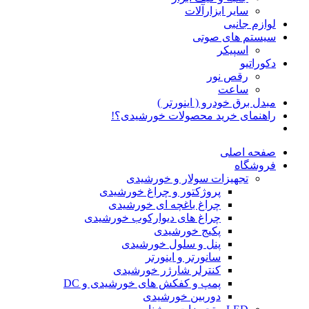
سایر ابزارآلات
لوازم جانبی
سیستم های صوتی
اسپیکر
دکوراتیو
رقص نور
ساعت
مبدل برق خودرو ( اینورتر )
راهنمای خرید محصولات خورشیدی؟!
صفحه اصلی
فروشگاه
تجهیزات سولار و خورشیدی
پروژکتور و چراغ خورشیدی
چراغ باغچه ای خورشیدی
چراغ های دیوارکوب خورشیدی
پکیج خورشیدی
پنل و سلول خورشیدی
سانورتر و اینورتر
کنترلر شارژر خورشیدی
پمپ و کفکش های خورشیدی و DC
دوربین خورشیدی