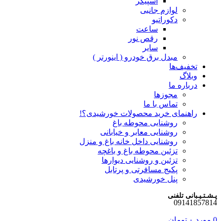
اسپیکر
لوازم جانبی
دکوراتیو
ساعت
رقص نور
سایر
مبدل برق خودرو ( اینورتر )
تخفیف‌ها
وبلاگ
درباره ما
مجوزها
تماس با ما
راهنمای خرید محصولات خورشیدی؟!
روشنایی محوطه باغ
روشنایی معابر و خیابانی
روشنایی داخل خانه باغ و منزل
تزئین محوطه باغ و باغچه
تزئین و روشنایی دیوارها
پکیج مسافرتی و پرتابل
پنل خورشیدی
پـشـتـیـبانی تلفنی
09141857814
0
مورد
۰
تومان