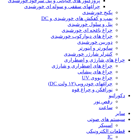
پروژکتور های خیابانی و پنل سرخود خورشیدی
چراغهای سقفی و سوله ای خورشیدی
پکیج خورشیدی
پمپ و کفکش های خورشیدی و DC
پنل و سلول خورشیدی
چراغ باغچه ای خورشیدی
چراغ های دیوارکوب خورشیدی
دوربین خورشیدی
سانورتر و اینورتر
کنترلر شارژر خورشیدی
چراغ های شارژی و اضطراری
چراغ های اضطراری و شارژی
چراغ های پیشانی
چراغ یووی UV
چراغهای خودرویی(۱۲ ولت DC)
نورافکن و چراغ قوه
دکوراتیو
رقص نور
ساعت
سایر
سیستم های صوتی
اسپیکر
قطعات الکترونیکی
IC