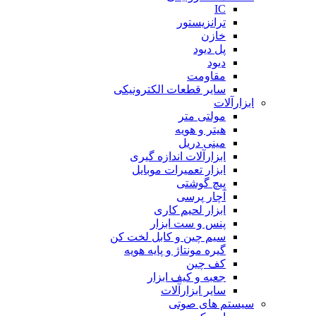
IC
ترانزیستور
خازن
پل دیود
دیود
مقاومت
سایر قطعات الکترونیکی
ابزارآلات
مولتی متر
هیتر و هویه
مینی دریل
ابزارآلات اندازه گیری
ابزار تعمیرات موبایل
پیچ گوشتی
آچار پرسی
ابزار لحیم کاری
پنس و ست ابزار
سیم چین و کابل لخت کن
گیره مونتاژ و پایه هویه
کف چین
جعبه و کیف ابزار
سایر ابزارآلات
سیستم های صوتی