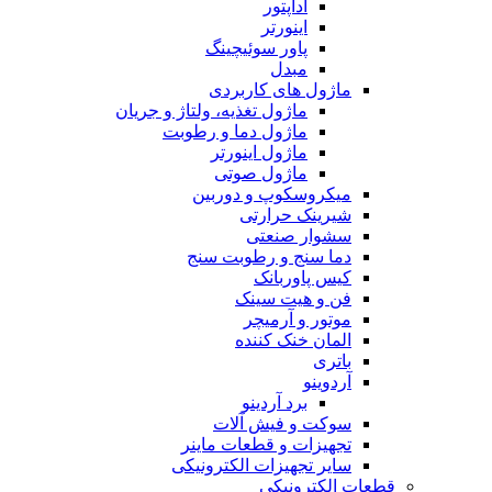
آداپتور
اینورتر
پاور سوئیچینگ
مبدل
ماژول های کاربردی
ماژول تغذیه، ولتاژ و جریان
ماژول دما و رطوبت
ماژول اینورتر
ماژول صوتی
میکروسکوپ و دوربین
شیرینک حرارتی
سشوار صنعتی
دما سنج و رطوبت سنج
کیس پاوربانک
فن و هیت سینک
موتور و آرمیچر
المان خنک کننده
باتری
آردوینو
برد آردینو
سوکت و فیش آلات
تجهیزات و قطعات ماینر
سایر تجهیزات الکترونیکی
قطعات الکترونیکی