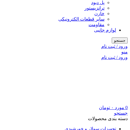
پل دیود
ترانزیستور
خازن
سایر قطعات الکترونیکی
مقاومت
لوازم جانبی
جستجو
ورود / ثبت نام
منو
ورود / ثبت نام
0
مورد
۰
تومان
جستجو
دسته بندی محصولات
تجهیزات سولار و خورشیدی