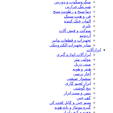
میکروسکوپ و دوربین
شیرینک حرارتی
دما سنج و رطوبت سنج
فن و هیت سینک
المان خنک کننده
باتری
سوکت و فیش آلات
آردوینو
تجهیزات و قطعات ماینر
سایر تجهیزات الکترونیکی
ابزارآلات
ابزارآلات اندازه گیری
مولتی متر
مینی دریل
هیتر و هویه
آچار پرسی
سشوار صنعتی
ابزار لحیم کاری
پیچ گوشتی
پنس و ست ابزار
کف چین
سیم چین و کابل لخت کن
گیره مونتاژ و پایه هویه
جعبه و کیف ابزار