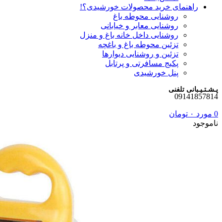
راهنمای خرید محصولات خورشیدی؟!
روشنایی محوطه باغ
روشنایی معابر و خیابانی
روشنایی داخل خانه باغ و منزل
تزئین محوطه باغ و باغچه
تزئین و روشنایی دیوارها
پکیج مسافرتی و پرتابل
پنل خورشیدی
پـشـتـیـبانی تلفنی
09141857814
0
مورد
۰
تومان
ناموجود