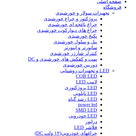
صفحه اصلی
فروشگاه
تجهیزات سولار و خورشیدی
پروژکتور و چراغ خورشیدی
چراغ باغچه ای خورشیدی
چراغ های دیوارکوب خورشیدی
پکیج خورشیدی
پنل و سلول خورشیدی
سانورتر و اینورتر
کنترلر شارژر خورشیدی
پمپ و کفکش های خورشیدی و DC
دوربین خورشیدی
LED و تجهیزات روشنایی
COB LED
لامپ LED
LED پروژکتوری
LED تابلویی
LED رشد گیاه
power led
SMD LED
LED خودرویی
درایور
فلاشر LED
چراغهای خودرویی(۱۲ ولت DC)