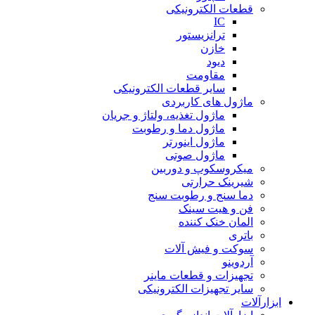
قطعات الکترونیکی
IC
ترانزیستور
خازن
دیود
مقاومت
سایر قطعات الکترونیکی
ماژول های کاربردی
ماژول تغذیه، ولتاژ و جریان
ماژول دما و رطوبت
ماژول اینورتر
ماژول صوتی
میکروسکوپ و دوربین
شیرینک حرارتی
دما سنج و رطوبت سنج
فن و هیت سینک
المان خنک کننده
باتری
سوکت و فیش آلات
آردوینو
تجهیزات و قطعات ماینر
سایر تجهیزات الکترونیکی
ابزارآلات