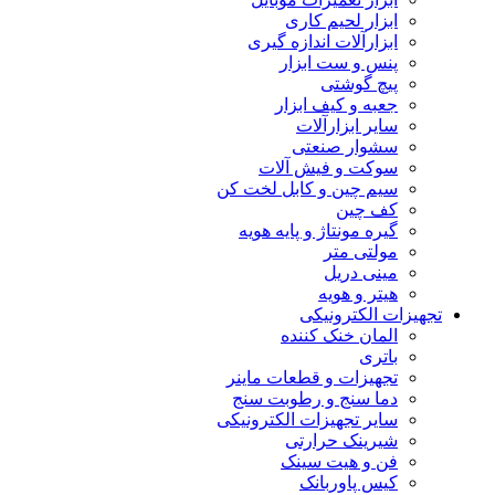
ابزار لحیم کاری
ابزارآلات اندازه گیری
پنس و ست ابزار
پیچ گوشتی
جعبه و کیف ابزار
سایر ابزارآلات
سشوار صنعتی
سوکت و فیش آلات
سیم چین و کابل لخت کن
کف چین
گیره مونتاژ و پایه هویه
مولتی متر
مینی دریل
هیتر و هویه
تجهیزات الکترونیکی
المان خنک کننده
باتری
تجهیزات و قطعات ماینر
دما سنج و رطوبت سنج
سایر تجهیزات الکترونیکی
شیرینک حرارتی
فن و هیت سینک
کیس پاوربانک