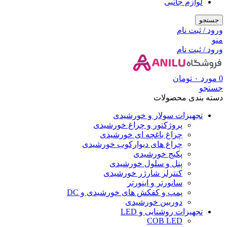
لوازم جانبی
جستجو
ورود / ثبت نام
منو
ورود / ثبت نام
0
مورد
۰
تومان
جستجو
دسته بندی محصولات
تجهیزات سولار و خورشیدی
پروژکتور و چراغ خورشیدی
چراغ باغچه ای خورشیدی
چراغ های دیوارکوب خورشیدی
پکیج خورشیدی
پنل و سلول خورشیدی
کنترلر شارژر خورشیدی
سانورتر و اینورتر
پمپ و کفکش های خورشیدی و DC
دوربین خورشیدی
تجهیزات روشنایی و LED
COB LED