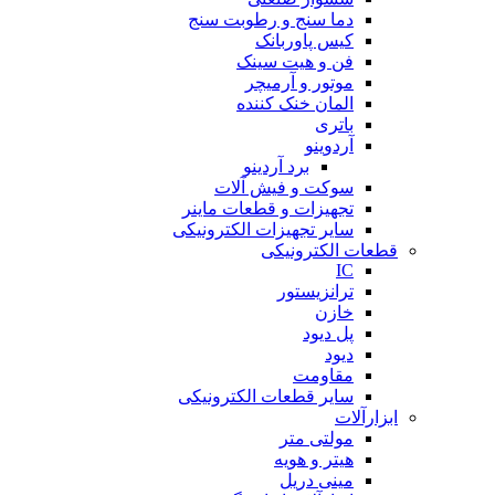
دما سنج و رطوبت سنج
کیس پاوربانک
فن و هیت سینک
موتور و آرمیچر
المان خنک کننده
باتری
آردوینو
برد آردینو
سوکت و فیش آلات
تجهیزات و قطعات ماینر
سایر تجهیزات الکترونیکی
قطعات الکترونیکی
IC
ترانزیستور
خازن
پل دیود
دیود
مقاومت
سایر قطعات الکترونیکی
ابزارآلات
مولتی متر
هیتر و هویه
مینی دریل