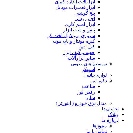
ابزارآلات اندازه گیری
ابزار تعمیرات موبایل
پیچ گوشتی
آچار پرسی
ابزار لحیم کاری
پنس و ست ابزار
سیم چین و کابل لخت کن
گیره مونتاژ و پایه هویه
کف چین
جعبه و کیف ابزار
سایر ابزارآلات
سیستم های صوتی
اسپیکر
لوازم جانبی
دکوراتیو
ساعت
رقص نور
سایر
مبدل برق خودرو ( اینورتر )
تخفیف‌ها
وبلاگ
درباره ما
مجوزها
تماس با ما