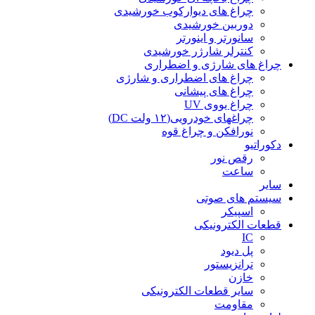
چراغ های دیوارکوب خورشیدی
دوربین خورشیدی
سانورتر و اینورتر
کنترلر شارژر خورشیدی
چراغ های شارژی و اضطراری
چراغ های اضطراری و شارژی
چراغ های پیشانی
چراغ یووی UV
چراغهای خودرویی(۱۲ ولت DC)
نورافکن و چراغ قوه
دکوراتیو
رقص نور
ساعت
سایر
سیستم های صوتی
اسپیکر
قطعات الکترونیکی
IC
پل دیود
ترانزیستور
خازن
سایر قطعات الکترونیکی
مقاومت