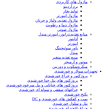
ماژول های کاربردی
برد آردینو
تولید بخار
ماژول اینورتر
ماژول تغذیه، ولتاژ و جریان
ماژول دما و رطوبت
ماژول صوتی
منابع تغذیه،درایور، اینورتر،مبدل
آداپتور
اینورتر
پاور سوئیچینگ
مبدل
منبع تغذیه متغیر
موتور و آرمیچر
میکروسکوپ و دوربین
تجهیزات سولار و خورشیدی
پروژکتور و چراغ خورشیدی
پروژکتور های پنل جدا خورشیدی
پروژکتور های خیابانی و پنل سرخود خورشیدی
چراغهای سقفی و سوله ای خورشیدی
پکیج خورشیدی
پمپ و کفکش های خورشیدی و DC
پنل و سلول خورشیدی
چراغ باغچه ای خورشیدی