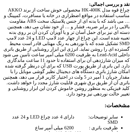
نقد و بررسی اجمالی:
چراغ قوه مدل HK-400K محصولی خوش ساخت از برند AKKO
مناسب استفاده در مواقع اضطراری در خانه یا مسافرت، کمپینگ و
… می باشد که با بدنه ای از جنس پلاستیک سخت ABS مقاومت
بالایی را در برابر ضربه، فشار و … از خود نشان می دهد، همچنین
دسته ای نیز برای حمل آسان تر و یا آویزان کردن آن بر روی بدنه
تعبیه شده است. این چراغ از چهار عدد لامپ LED و 24 عدد لامپ
SMD تشکیل شده که با نوردهی به رنگ مهتابی قادر است محیط
گسترده ای را روشن نماید. انرژی این ابزار روشنایی از طریق باتری
داخلی Lead-Acid به ظرفیت 6200 میلی آمپر ساعت تامین می شود
که میزان شارژدهی آن برای استفاده تا حدود 11 ساعت ماندگاری
دارد. این باتری از طریق پورت USB که برای آن درنظر گرفته شده
امکان شارژ باتری دستگاه های دیجیتال نظیر گوشی موبایل را با
مقدار جریان 1 آمپر در 5 ولت در اختیار کاربر قرار می دهد، همچنین
باتری آن از طریق برق شهری قابلیت شارژ مجدد را خواهد داشت.
کلید فیزیکی به منظور روشن خاموش کردن این ابزار روشنایی و
تغییر حالت نوردهی نیز وجود دارد.
مشخصات:
سایر توضیحات:
دارای 4 عدد چراغ LED و 24 عدد
SMD
ظرفیت باتری : 6200 میلی آمپر ساع