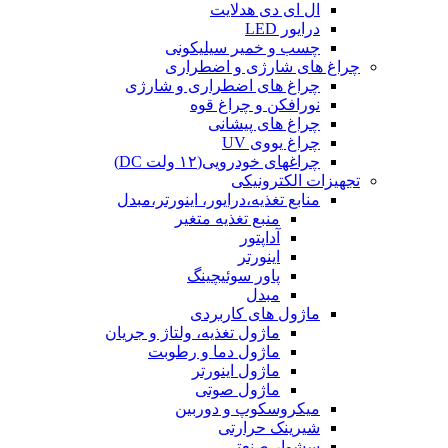
ال ای دی هدلایت
درایور LED
چسب و خمیر سیلیکونی
چراغ های شارژی و اضطراری
چراغ های اضطراری و شارژی
نورافکن و چراغ قوه
چراغ های پیشانی
چراغ یووی UV
چراغهای خودرویی(۱۲ ولت DC)
تجهیزات الکترونیکی
منابع تغذیه،درایور، اینورتر،مبدل
منبع تغذیه متغیر
آداپتور
اینورتر
پاور سوئیچینگ
مبدل
ماژول های کاربردی
ماژول تغذیه، ولتاژ و جریان
ماژول دما و رطوبت
ماژول اینورتر
ماژول صوتی
میکروسکوپ و دوربین
شیرینک حرارتی
سشوار صنعتی