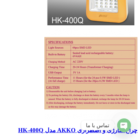
تماس با ما
چراغ شارژی و اضطراری AKKO مدل HK-400Q
Open
chaty