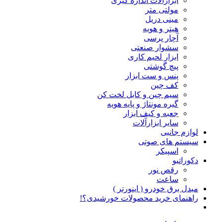
ابزارآلات اندازه گیری
مولتی متر
مینی دریل
هیتر و هویه
آچار پرسی
سشوار صنعتی
ابزار لحیم کاری
پیچ گوشتی
پنس و ست ابزار
کف چین
سیم چین و کابل لخت کن
گیره مونتاژ و پایه هویه
جعبه و کیف ابزار
سایر ابزارآلات
لوازم جانبی
سیستم های صوتی
اسپیکر
دکوراتیو
رقص نور
ساعت
مبدل برق خودرو ( اینورتر )
راهنمای خرید محصولات خورشیدی؟!