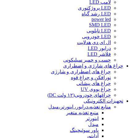
لامپ LED
LED پروژکتوری
LED رشد گیاه
power led
SMD LED
LED تابلویی
LED خودرویی
ال ای دی هدلایت
درایور LED
فلاشر LED
چسب و خمیر سیلیکونی
چراغ های شارژی و اضطراری
چراغ های اضطراری و شارژی
نورافکن و چراغ قوه
چراغ های پیشانی
چراغ یووی UV
چراغهای خودرویی(۱۲ ولت DC)
تجهیزات الکترونیکی
منابع تغذیه،درایور، اینورتر،مبدل
منبع تغذیه متغیر
اینورتر
مبدل
پاور سوئیچینگ
آداپتور