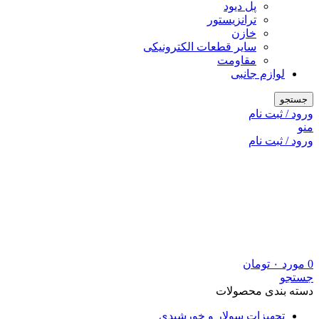
پل دیود
ترانزیستور
خازن
سایر قطعات الکترونیکی
مقاومت
لوازم جانبی
جستجو
ورود / ثبت نام
منو
ورود / ثبت نام
0
مورد
۰
تومان
جستجو
دسته بندی محصولات
تجهیزات سولار و خورشیدی