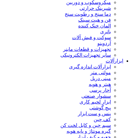
میکروسکوپ و دوربین
شیرینک حرارتی
دما سنج و رطوبت سنج
فن و هیت سینک
المان خنک کننده
باتری
سوکت و فیش آلات
آردوینو
تجهیزات و قطعات ماینر
سایر تجهیزات الکترونیکی
ابزارآلات
ابزارآلات اندازه گیری
مولتی متر
مینی دریل
هیتر و هویه
آچار پرسی
سشوار صنعتی
ابزار لحیم کاری
پیچ گوشتی
پنس و ست ابزار
کف چین
سیم چین و کابل لخت کن
گیره مونتاژ و پایه هویه
جعبه و کیف ابزار