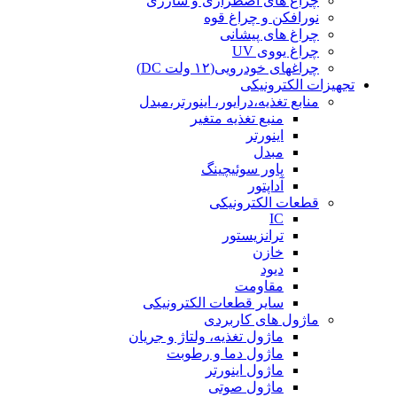
چراغ های اضطراری و شارژی
نورافکن و چراغ قوه
چراغ های پیشانی
چراغ یووی UV
چراغهای خودرویی(۱۲ ولت DC)
تجهیزات الکترونیکی
منابع تغذیه،درایور، اینورتر،مبدل
منبع تغذیه متغیر
اینورتر
مبدل
پاور سوئیچینگ
آداپتور
قطعات الکترونیکی
IC
ترانزیستور
خازن
دیود
مقاومت
سایر قطعات الکترونیکی
ماژول های کاربردی
ماژول تغذیه، ولتاژ و جریان
ماژول دما و رطوبت
ماژول اینورتر
ماژول صوتی