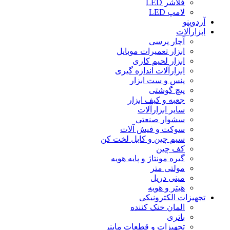
فلاشر LED
لامپ LED
آردوینو
ابزارآلات
آچار پرسی
ابزار تعمیرات موبایل
ابزار لحیم کاری
ابزارآلات اندازه گیری
پنس و ست ابزار
پیچ گوشتی
جعبه و کیف ابزار
سایر ابزارآلات
سشوار صنعتی
سوکت و فیش آلات
سیم چین و کابل لخت کن
کف چین
گیره مونتاژ و پایه هویه
مولتی متر
مینی دریل
هیتر و هویه
تجهیزات الکترونیکی
المان خنک کننده
باتری
تجهیزات و قطعات ماینر