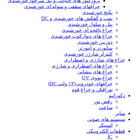
پروژکتور های خیابانی و پنل سرخود خورشیدی
چراغهای سقفی و سوله ای خورشیدی
پکیج خورشیدی
پمپ و کفکش های خورشیدی و DC
پنل و سلول خورشیدی
چراغ باغچه ای خورشیدی
چراغ های دیوارکوب خورشیدی
دوربین خورشیدی
سانورتر و اینورتر
کنترلر شارژر خورشیدی
چراغ های شارژی و اضطراری
چراغ های اضطراری و شارژی
چراغ های پیشانی
چراغ یووی UV
چراغهای خودرویی(۱۲ ولت DC)
نورافکن و چراغ قوه
دکوراتیو
رقص نور
ساعت
سایر
سیستم های صوتی
اسپیکر
قطعات الکترونیکی
IC