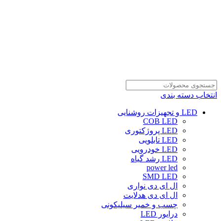
انتخاب دسته بندی
LED و تجهیزات روشنایی
COB LED
LED پروژکتوری
LED تابلویی
LED خودرویی
LED رشد گیاه
power led
SMD LED
ال ای دی نواری
ال ای دی هدلایت
چسب و خمیر سیلیکونی
درایور LED