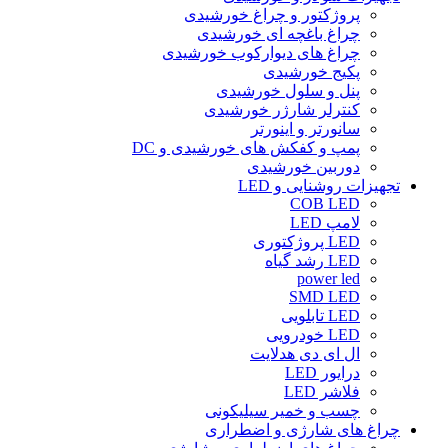
پروژکتور و چراغ خورشیدی
چراغ باغچه ای خورشیدی
چراغ های دیوارکوب خورشیدی
پکیج خورشیدی
پنل و سلول خورشیدی
کنترلر شارژر خورشیدی
سانورتر و اینورتر
پمپ و کفکش های خورشیدی و DC
دوربین خورشیدی
تجهیزات روشنایی و LED
COB LED
لامپ LED
LED پروژکتوری
LED رشد گیاه
power led
SMD LED
LED تابلویی
LED خودرویی
ال ای دی هدلایت
درایور LED
فلاشر LED
چسب و خمیر سیلیکونی
چراغ های شارژی و اضطراری