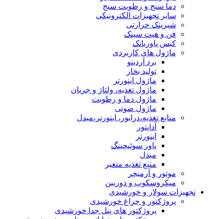
دما سنج و رطوبت سنج
سایر تجهیزات الکترونیکی
شیرینک حرارتی
فن و هیت سینک
کیس پاوربانک
ماژول های کاربردی
برد آردینو
تولید بخار
ماژول اینورتر
ماژول تغذیه، ولتاژ و جریان
ماژول دما و رطوبت
ماژول صوتی
منابع تغذیه،درایور، اینورتر،مبدل
آداپتور
اینورتر
پاور سوئیچینگ
مبدل
منبع تغذیه متغیر
موتور و آرمیچر
میکروسکوپ و دوربین
تجهیزات سولار و خورشیدی
پروژکتور و چراغ خورشیدی
پروژکتور های پنل جدا خورشیدی