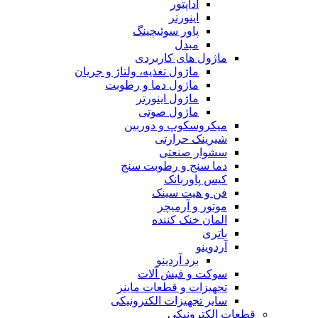
آداپتور
اینورتر
پاور سوئیچینگ
مبدل
ماژول های کاربردی
ماژول تغذیه، ولتاژ و جریان
ماژول دما و رطوبت
ماژول اینورتر
ماژول صوتی
میکروسکوپ و دوربین
شیرینک حرارتی
سشوار صنعتی
دما سنج و رطوبت سنج
کیس پاوربانک
فن و هیت سینک
موتور و آرمیچر
المان خنک کننده
باتری
آردوینو
برد آردینو
سوکت و فیش آلات
تجهیزات و قطعات ماینر
سایر تجهیزات الکترونیکی
قطعات الکترونیکی