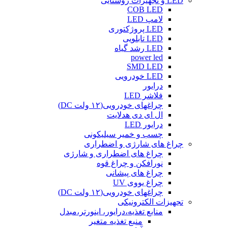
LED و تجهیزات روشنایی
COB LED
لامپ LED
LED پروژکتوری
LED تابلویی
LED رشد گیاه
power led
SMD LED
LED خودرویی
درایور
فلاشر LED
چراغهای خودرویی(۱۲ ولت DC)
ال ای دی هدلایت
درایور LED
چسب و خمیر سیلیکونی
چراغ های شارژی و اضطراری
چراغ های اضطراری و شارژی
نورافکن و چراغ قوه
چراغ های پیشانی
چراغ یووی UV
چراغهای خودرویی(۱۲ ولت DC)
تجهیزات الکترونیکی
منابع تغذیه،درایور، اینورتر،مبدل
منبع تغذیه متغیر