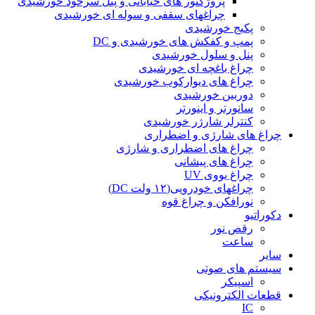
پروژکتور های خیابانی و پنل سرخود خورشیدی
چراغهای سقفی و سوله ای خورشیدی
پکیج خورشیدی
پمپ و کفکش های خورشیدی و DC
پنل و سلول خورشیدی
چراغ باغچه ای خورشیدی
چراغ های دیوارکوب خورشیدی
دوربین خورشیدی
سانورتر و اینورتر
کنترلر شارژر خورشیدی
چراغ های شارژی و اضطراری
چراغ های اضطراری و شارژی
چراغ های پیشانی
چراغ یووی UV
چراغهای خودرویی(۱۲ ولت DC)
نورافکن و چراغ قوه
دکوراتیو
رقص نور
ساعت
سایر
سیستم های صوتی
اسپیکر
قطعات الکترونیکی
IC