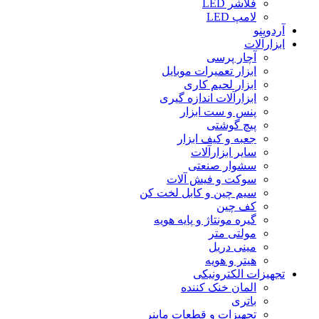
فلاشر LED
لامپ LED
آردوینو
ابزارآلات
آچار پرسی
ابزار تعمیرات موبایل
ابزار لحیم کاری
ابزارآلات اندازه گیری
پنس و ست ابزار
پیچ گوشتی
جعبه و کیف ابزار
سایر ابزارآلات
سشوار صنعتی
سوکت و فیش آلات
سیم چین و کابل لخت کن
کف چین
گیره مونتاژ و پایه هویه
مولتی متر
مینی دریل
هیتر و هویه
تجهیزات الکترونیکی
المان خنک کننده
باتری
تجهیزات و قطعات ماینر