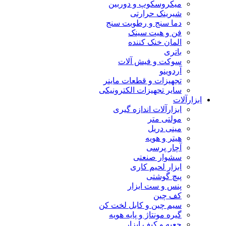
میکروسکوپ و دوربین
شیرینک حرارتی
دما سنج و رطوبت سنج
فن و هیت سینک
المان خنک کننده
باتری
سوکت و فیش آلات
آردوینو
تجهیزات و قطعات ماینر
سایر تجهیزات الکترونیکی
ابزارآلات
ابزارآلات اندازه گیری
مولتی متر
مینی دریل
هیتر و هویه
آچار پرسی
سشوار صنعتی
ابزار لحیم کاری
پیچ گوشتی
پنس و ست ابزار
کف چین
سیم چین و کابل لخت کن
گیره مونتاژ و پایه هویه
جعبه و کیف ابزار