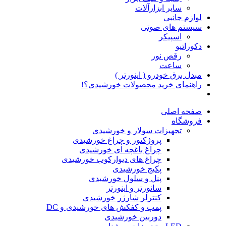
سایر ابزارآلات
لوازم جانبی
سیستم های صوتی
اسپیکر
دکوراتیو
رقص نور
ساعت
مبدل برق خودرو ( اینورتر )
راهنمای خرید محصولات خورشیدی؟!
صفحه اصلی
فروشگاه
تجهیزات سولار و خورشیدی
پروژکتور و چراغ خورشیدی
چراغ باغچه ای خورشیدی
چراغ های دیوارکوب خورشیدی
پکیج خورشیدی
پنل و سلول خورشیدی
سانورتر و اینورتر
کنترلر شارژر خورشیدی
پمپ و کفکش های خورشیدی و DC
دوربین خورشیدی