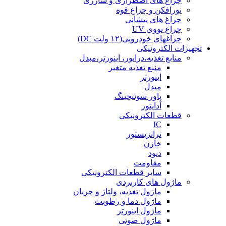
چراغ های اضطراری و شارژی
نورافکن و چراغ قوه
چراغ های پیشانی
چراغ یووی UV
چراغهای خودرویی(۱۲ ولت DC)
تجهیزات الکترونیکی
منابع تغذیه،درایور، اینورتر،مبدل
منبع تغذیه متغیر
اینورتر
مبدل
پاور سوئیچینگ
آداپتور
قطعات الکترونیکی
IC
ترانزیستور
خازن
دیود
مقاومت
سایر قطعات الکترونیکی
ماژول های کاربردی
ماژول تغذیه، ولتاژ و جریان
ماژول دما و رطوبت
ماژول اینورتر
ماژول صوتی