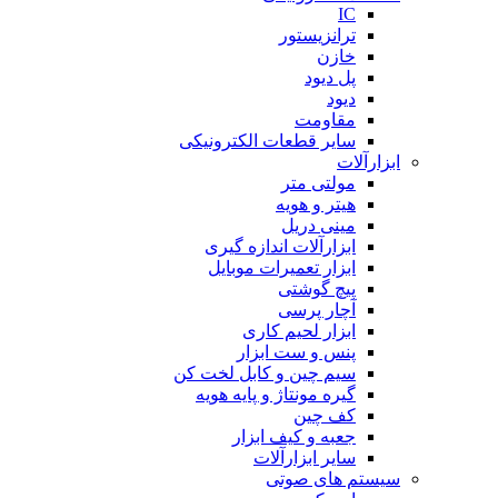
IC
ترانزیستور
خازن
پل دیود
دیود
مقاومت
سایر قطعات الکترونیکی
ابزارآلات
مولتی متر
هیتر و هویه
مینی دریل
ابزارآلات اندازه گیری
ابزار تعمیرات موبایل
پیچ گوشتی
آچار پرسی
ابزار لحیم کاری
پنس و ست ابزار
سیم چین و کابل لخت کن
گیره مونتاژ و پایه هویه
کف چین
جعبه و کیف ابزار
سایر ابزارآلات
سیستم های صوتی