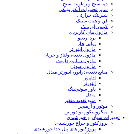
دما سنج و رطوبت سنج
سایر تجهیزات الکترونیکی
شیرینک حرارتی
فن و هیت سینک
کیس پاوربانک
ماژول های کاربردی
برد آردینو
تولید بخار
ماژول اینورتر
ماژول تغذیه، ولتاژ و جریان
ماژول دما و رطوبت
ماژول صوتی
منابع تغذیه،درایور، اینورتر،مبدل
آداپتور
اینورتر
پاور سوئیچینگ
مبدل
منبع تغذیه متغیر
موتور و آرمیچر
میکروسکوپ و دوربین
تجهیزات سولار و خورشیدی
پروژکتور و چراغ خورشیدی
پروژکتور های پنل جدا خورشیدی