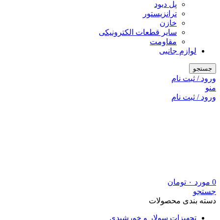
پل دیود
ترانزیستور
خازن
سایر قطعات الکترونیکی
مقاومت
لوازم جانبی
جستجو
ورود / ثبت نام
منو
ورود / ثبت نام
0
مورد
۰
تومان
جستجو
دسته بندی محصولات
تجهیزات سولار و خورشیدی