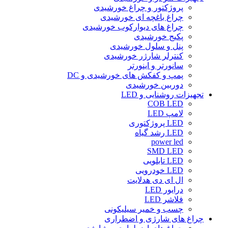
پروژکتور و چراغ خورشیدی
چراغ باغچه ای خورشیدی
چراغ های دیوارکوب خورشیدی
پکیج خورشیدی
پنل و سلول خورشیدی
کنترلر شارژر خورشیدی
سانورتر و اینورتر
پمپ و کفکش های خورشیدی و DC
دوربین خورشیدی
تجهیزات روشنایی و LED
COB LED
لامپ LED
LED پروژکتوری
LED رشد گیاه
power led
SMD LED
LED تابلویی
LED خودرویی
ال ای دی هدلایت
درایور LED
فلاشر LED
چسب و خمیر سیلیکونی
چراغ های شارژی و اضطراری