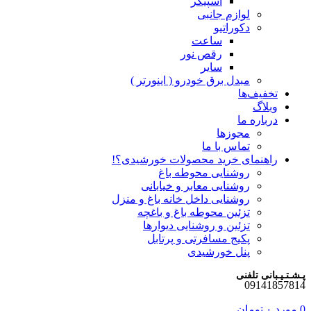
اسپیکر
لوازم جانبی
دکوراتیو
ساعت
رقص نور
سایر
مبدل برق خودرو ( اینورتر )
تخفیف‌ها
وبلاگ
درباره ما
مجوزها
تماس با ما
راهنمای خرید محصولات خورشیدی؟!
روشنایی محوطه باغ
روشنایی معابر و خیابانی
روشنایی داخل خانه باغ و منزل
تزئین محوطه باغ و باغچه
تزئین و روشنایی دیوارها
پکیج مسافرتی و پرتابل
پنل خورشیدی
پـشـتـیـبانی تلفنی
09141857814
0
مورد
۰
تومان