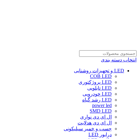
انتخاب دسته بندی
LED و تجهیزات روشنایی
COB LED
LED پروژکتوری
LED تابلویی
LED خودرویی
LED رشد گیاه
power led
SMD LED
ال ای دی نواری
ال ای دی هدلایت
چسب و خمیر سیلیکونی
درایور LED