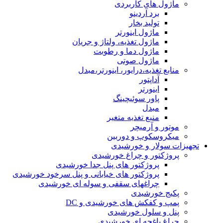
ماژول های کاربردی
برد آردینو
تولید بخار
ماژول اینورتر
ماژول تغذیه، ولتاژ و جریان
ماژول دما و رطوبت
ماژول صوتی
منابع تغذیه،درایور، اینورتر،مبدل
آداپتور
اینورتر
پاور سوئیچینگ
مبدل
منبع تغذیه متغیر
موتور و آرمیچر
میکروسکوپ و دوربین
تجهیزات سولار و خورشیدی
پروژکتور و چراغ خورشیدی
پروژکتور های پنل جدا خورشیدی
پروژکتور های خیابانی و پنل سرخود خورشیدی
چراغهای سقفی و سوله ای خورشیدی
پکیج خورشیدی
پمپ و کفکش های خورشیدی و DC
پنل و سلول خورشیدی
چراغ باغچه ای خورشیدی