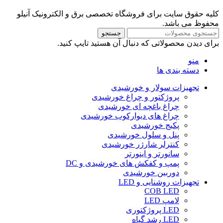
کلیه حقوق سایت برای فروشگاه تخصصی برق و الکترونیک آنیلو
محفوظ می باشد.
جستجو
برای دیدن محصولاتی که دنبال آن هستید تایپ کنید.
منو
دسته بندی ها
تجهیزات سولار و خورشیدی
پروژکتور و چراغ خورشیدی
چراغ باغچه ای خورشیدی
چراغ های دیوارکوب خورشیدی
پکیج خورشیدی
پنل و سلول خورشیدی
کنترلر شارژر خورشیدی
سانورتر و اینورتر
پمپ و کفکش های خورشیدی و DC
دوربین خورشیدی
تجهیزات روشنایی و LED
COB LED
لامپ LED
LED پروژکتوری
LED رشد گیاه