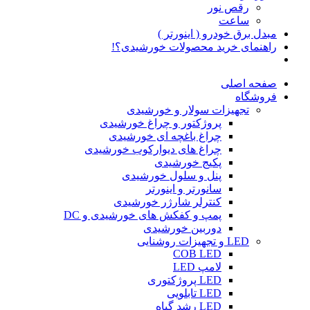
رقص نور
ساعت
مبدل برق خودرو ( اینورتر )
راهنمای خرید محصولات خورشیدی؟!
صفحه اصلی
فروشگاه
تجهیزات سولار و خورشیدی
پروژکتور و چراغ خورشیدی
چراغ باغچه ای خورشیدی
چراغ های دیوارکوب خورشیدی
پکیج خورشیدی
پنل و سلول خورشیدی
سانورتر و اینورتر
کنترلر شارژر خورشیدی
پمپ و کفکش های خورشیدی و DC
دوربین خورشیدی
LED و تجهیزات روشنایی
COB LED
لامپ LED
LED پروژکتوری
LED تابلویی
LED رشد گیاه