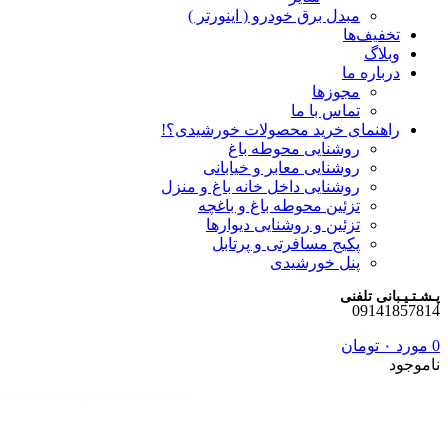
مبدل برق خودرو ( اینورتر )
تخفیف‌ها
وبلاگ
درباره ما
مجوزها
تماس با ما
راهنمای خرید محصولات خورشیدی؟!
روشنایی محوطه باغ
روشنایی معابر و خیابانی
روشنایی داخل خانه باغ و منزل
تزئین محوطه باغ و باغچه
تزئین و روشنایی دیوارها
پکیج مسافرتی و پرتابل
پنل خورشیدی
پـشـتـیـبانی تلفنی
09141857814
0
مورد
۰
تومان
ناموجود