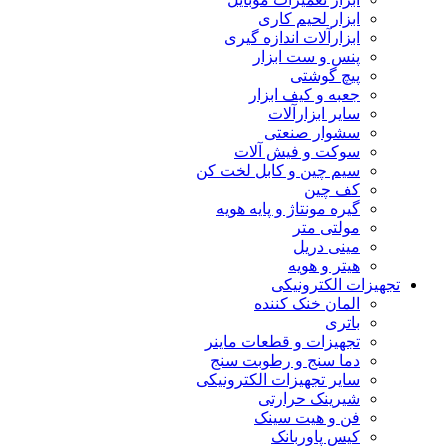
ابزار لحیم کاری
ابزارآلات اندازه گیری
پنس و ست ابزار
پیچ گوشتی
جعبه و کیف ابزار
سایر ابزارآلات
سشوار صنعتی
سوکت و فیش آلات
سیم چین و کابل لخت کن
کف چین
گیره مونتاژ و پایه هویه
مولتی متر
مینی دریل
هیتر و هویه
تجهیزات الکترونیکی
المان خنک کننده
باتری
تجهیزات و قطعات ماینر
دما سنج و رطوبت سنج
سایر تجهیزات الکترونیکی
شیرینک حرارتی
فن و هیت سینک
کیس پاوربانک