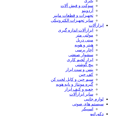
باتری
سوکت و فیش آلات
آردوینو
تجهیزات و قطعات ماینر
سایر تجهیزات الکترونیکی
ابزارآلات
ابزارآلات اندازه گیری
مولتی متر
مینی دریل
هیتر و هویه
آچار پرسی
سشوار صنعتی
ابزار لحیم کاری
پیچ گوشتی
پنس و ست ابزار
کف چین
سیم چین و کابل لخت کن
گیره مونتاژ و پایه هویه
جعبه و کیف ابزار
سایر ابزارآلات
لوازم جانبی
سیستم های صوتی
اسپیکر
دکوراتیو