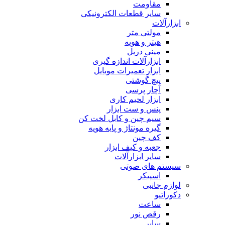
مقاومت
سایر قطعات الکترونیکی
ابزارآلات
مولتی متر
هیتر و هویه
مینی دریل
ابزارآلات اندازه گیری
ابزار تعمیرات موبایل
پیچ گوشتی
آچار پرسی
ابزار لحیم کاری
پنس و ست ابزار
سیم چین و کابل لخت کن
گیره مونتاژ و پایه هویه
کف چین
جعبه و کیف ابزار
سایر ابزارآلات
سیستم های صوتی
اسپیکر
لوازم جانبی
دکوراتیو
ساعت
رقص نور
سایر