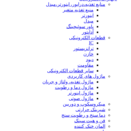
منابع تغذیه،درایور، اینورتر،مبدل
منبع تغذیه متغیر
اینورتر
مبدل
پاور سوئیچینگ
آداپتور
قطعات الکترونیکی
IC
ترانزیستور
خازن
دیود
مقاومت
سایر قطعات الکترونیکی
ماژول های کاربردی
ماژول تغذیه، ولتاژ و جریان
ماژول دما و رطوبت
ماژول اینورتر
ماژول صوتی
میکروسکوپ و دوربین
شیرینک حرارتی
دما سنج و رطوبت سنج
فن و هیت سینک
المان خنک کننده