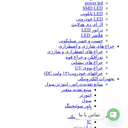
power led
SMD LED
LED تابلویی
LED خودرویی
ال ای دی هدلایت
درایور LED
فلاشر LED
چسب و خمیر سیلیکونی
چراغ های شارژی و اضطراری
چراغ های اضطراری و شارژی
نورافکن و چراغ قوه
چراغ های پیشانی
چراغ یووی UV
چراغهای خودرویی(۱۲ ولت DC)
تجهیزات الکترونیکی
منابع تغذیه،درایور، اینورتر،مبدل
منبع تغذیه متغیر
اینورتر
مبدل
پاور سوئیچینگ
آداپتور
تماس با ما
قطعات الکترونیکی
IC
Open
ترانزیستور
chaty