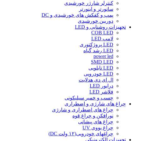
کنترلر شارژر خورشیدی
سانورتر و اینورتر
پمپ و کفکش های خورشیدی و DC
دوربین خورشیدی
تجهیزات روشنایی و LED
COB LED
لامپ LED
LED پروژکتوری
LED رشد گیاه
power led
SMD LED
LED تابلویی
LED خودرویی
ال ای دی هدلایت
درایور LED
فلاشر LED
چسب و خمیر سیلیکونی
چراغ های شارژی و اضطراری
چراغ های اضطراری و شارژی
نورافکن و چراغ قوه
چراغ های پیشانی
چراغ یووی UV
چراغهای خودرویی(۱۲ ولت DC)
تجهیزات الکترونیکی