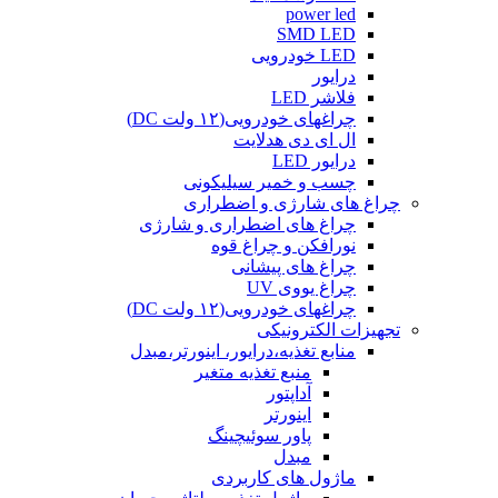
power led
SMD LED
LED خودرویی
درایور
فلاشر LED
چراغهای خودرویی(۱۲ ولت DC)
ال ای دی هدلایت
درایور LED
چسب و خمیر سیلیکونی
چراغ های شارژی و اضطراری
چراغ های اضطراری و شارژی
نورافکن و چراغ قوه
چراغ های پیشانی
چراغ یووی UV
چراغهای خودرویی(۱۲ ولت DC)
تجهیزات الکترونیکی
منابع تغذیه،درایور، اینورتر،مبدل
منبع تغذیه متغیر
آداپتور
اینورتر
پاور سوئیچینگ
مبدل
ماژول های کاربردی