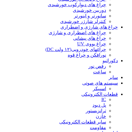
چراغ های دیوارکوب خورشیدی
دوربین خورشیدی
سانورتر و اینورتر
کنترلر شارژر خورشیدی
چراغ های شارژی و اضطراری
چراغ های اضطراری و شارژی
چراغ های پیشانی
چراغ یووی UV
چراغهای خودرویی(۱۲ ولت DC)
نورافکن و چراغ قوه
دکوراتیو
رقص نور
ساعت
سایر
سیستم های صوتی
اسپیکر
قطعات الکترونیکی
IC
پل دیود
ترانزیستور
خازن
سایر قطعات الکترونیکی
مقاومت