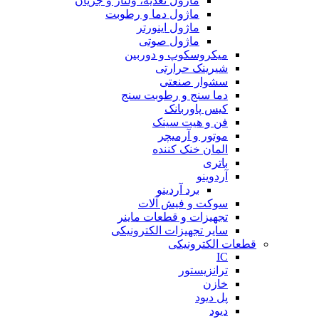
ماژول تغذیه، ولتاژ و جریان
ماژول دما و رطوبت
ماژول اینورتر
ماژول صوتی
میکروسکوپ و دوربین
شیرینک حرارتی
سشوار صنعتی
دما سنج و رطوبت سنج
کیس پاوربانک
فن و هیت سینک
موتور و آرمیچر
المان خنک کننده
باتری
آردوینو
برد آردینو
سوکت و فیش آلات
تجهیزات و قطعات ماینر
سایر تجهیزات الکترونیکی
قطعات الکترونیکی
IC
ترانزیستور
خازن
پل دیود
دیود