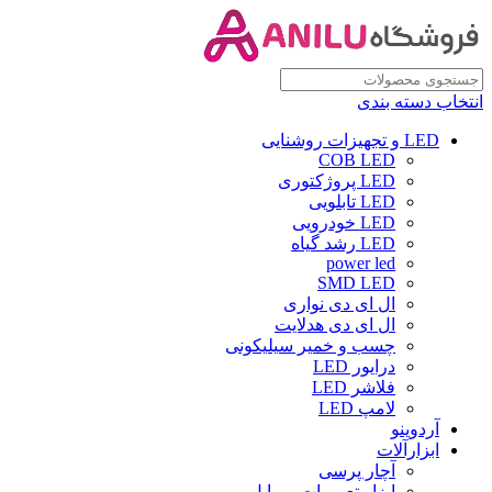
انتخاب دسته بندی
LED و تجهیزات روشنایی
COB LED
LED پروژکتوری
LED تابلویی
LED خودرویی
LED رشد گیاه
power led
SMD LED
ال ای دی نواری
ال ای دی هدلایت
چسب و خمیر سیلیکونی
درایور LED
فلاشر LED
لامپ LED
آردوینو
ابزارآلات
آچار پرسی
ابزار تعمیرات موبایل