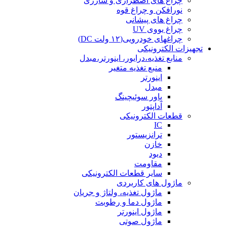
چراغ های اضطراری و شارژی
نورافکن و چراغ قوه
چراغ های پیشانی
چراغ یووی UV
چراغهای خودرویی(۱۲ ولت DC)
تجهیزات الکترونیکی
منابع تغذیه،درایور، اینورتر،مبدل
منبع تغذیه متغیر
اینورتر
مبدل
پاور سوئیچینگ
آداپتور
قطعات الکترونیکی
IC
ترانزیستور
خازن
دیود
مقاومت
سایر قطعات الکترونیکی
ماژول های کاربردی
ماژول تغذیه، ولتاژ و جریان
ماژول دما و رطوبت
ماژول اینورتر
ماژول صوتی