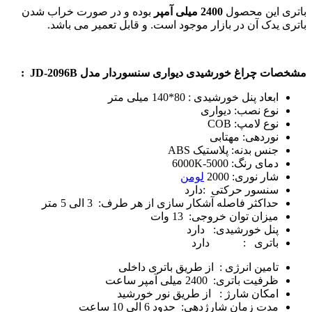
باتری این محصول
2400 میلی آمپر
بوده و در صورت خراب شدن
باتری یدک آن در بازار موجود است. و قابل تعمیر می باشد.
مشخصات چراغ خورشیدی دیواری سنسوردار مدل JD-2096B :
ابعاد پنل خورشیدی : 80*140 میلی متر
نوع نصب: دیواری
نوع لامپ: COB
نوردهی: مهتابی
جنس بدنه: پلاستیک ABS
دمای رنگ: 5000-6000K
شار نوری: 2000
لومن
سنسور حرکتی :دارد
حداکثر فاصله آشکار سازی از هر طرف: 3 الی 5 متر
میزان توان خروجی: 13 وات
پنل خورشیدی: دارد
باتری : دارد
تامین انرژی : از طریق باتری داخلی
ظرفیت باتری: 2400 میلی آمپر ساعت
امکان شارژ : از طریق نور خورشید
مدت زمان شارژدهی: حدود 6 الی 10 ساعت