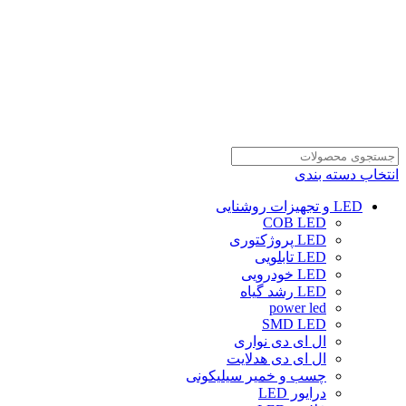
انتخاب دسته بندی
LED و تجهیزات روشنایی
COB LED
LED پروژکتوری
LED تابلویی
LED خودرویی
LED رشد گیاه
power led
SMD LED
ال ای دی نواری
ال ای دی هدلایت
چسب و خمیر سیلیکونی
درایور LED