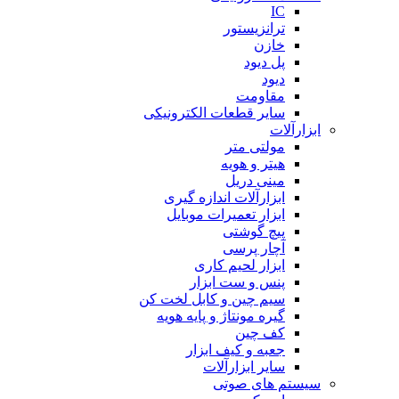
IC
ترانزیستور
خازن
پل دیود
دیود
مقاومت
سایر قطعات الکترونیکی
ابزارآلات
مولتی متر
هیتر و هویه
مینی دریل
ابزارآلات اندازه گیری
ابزار تعمیرات موبایل
پیچ گوشتی
آچار پرسی
ابزار لحیم کاری
پنس و ست ابزار
سیم چین و کابل لخت کن
گیره مونتاژ و پایه هویه
کف چین
جعبه و کیف ابزار
سایر ابزارآلات
سیستم های صوتی