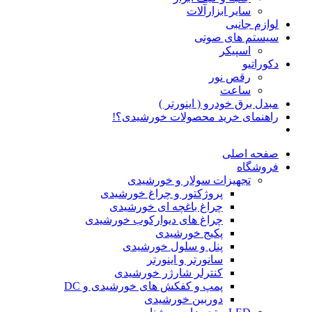
سایر ابزارآلات
لوازم جانبی
سیستم های صوتی
اسپیکر
دکوراتیو
رقص نور
ساعت
مبدل برق خودرو ( اینورتر )
راهنمای خرید محصولات خورشیدی؟!
صفحه اصلی
فروشگاه
تجهیزات سولار و خورشیدی
پروژکتور و چراغ خورشیدی
چراغ باغچه ای خورشیدی
چراغ های دیوارکوب خورشیدی
پکیج خورشیدی
پنل و سلول خورشیدی
سانورتر و اینورتر
کنترلر شارژر خورشیدی
پمپ و کفکش های خورشیدی و DC
دوربین خورشیدی