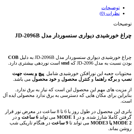
توضیحات
نظرات (0)
توضیحات
چراغ خورشیدی دیواری سنسوردار مدل JD-2096B
چراغ خورشیدی دیواری سنسوردار مدل JD-2096B به دلیل
COB
بودن نسبت به مدل JD-2096 که
smd
است نوردهی بیشتری دارد.
محتویات جعبه این نورافکن خورشیدی شامل
پیچ و بست جهت
نصب
و
برگه راهنما
و
کنترل محصول
و
خود محصول
می باشد.
از مزیت های مهم این محصول این است که نیاز به برق ندارد.
بنابراین برای مکان هایی که دسترسی به برق ندارد محصولی ایده آل
است.
باتری این محصول در طول روز با 6 تا 8 ساعت در معرض نور قرار
گرفتن کاملا شارژ شده. و در
MODE 1
می تواند
6 ساعت
و در
MODE 2 یا MODE3
می تواند تا
9 ساعت
در هنگام تاریکی شب
روشن بماند.