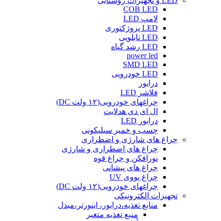
LED و تجهیزات روشنایی
COB LED
لامپ LED
LED پروژکتوری
LED تابلویی
LED رشد گیاه
power led
SMD LED
LED خودرویی
درایور
فلاشر LED
چراغهای خودرویی(۱۲ ولت DC)
ال ای دی هدلایت
درایور LED
چسب و خمیر سیلیکونی
چراغ های شارژی و اضطراری
چراغ های اضطراری و شارژی
نورافکن و چراغ قوه
چراغ های پیشانی
چراغ یووی UV
چراغهای خودرویی(۱۲ ولت DC)
تجهیزات الکترونیکی
منابع تغذیه،درایور، اینورتر،مبدل
منبع تغذیه متغیر