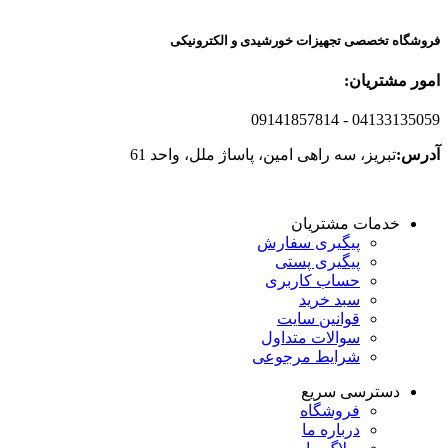
فروشگاه تخصصی تجهیزات خورشیدی و الکترونیکی
امور مشتریان:
09141857814
- 04133135059
آدرس:
تبریز، سه راهی امین، پاساژ ملل، واحد 61
خدمات مشتریان
پیگیری سفارش
پیگیری پستی
حساب کاربری
سبد خرید
قوانین سایت
سوالات متداول
شرایط مرجوعی
دسترسی سریع
فروشگاه
درباره ما