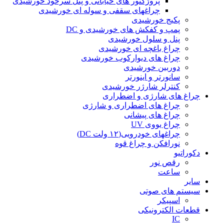
پروژکتور های خیابانی و پنل سرخود خورشیدی
چراغهای سقفی و سوله ای خورشیدی
پکیج خورشیدی
پمپ و کفکش های خورشیدی و DC
پنل و سلول خورشیدی
چراغ باغچه ای خورشیدی
چراغ های دیوارکوب خورشیدی
دوربین خورشیدی
سانورتر و اینورتر
کنترلر شارژر خورشیدی
چراغ های شارژی و اضطراری
چراغ های اضطراری و شارژی
چراغ های پیشانی
چراغ یووی UV
چراغهای خودرویی(۱۲ ولت DC)
نورافکن و چراغ قوه
دکوراتیو
رقص نور
ساعت
سایر
سیستم های صوتی
اسپیکر
قطعات الکترونیکی
IC