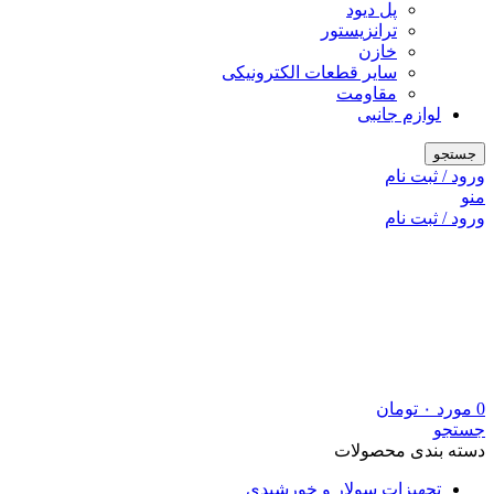
پل دیود
ترانزیستور
خازن
سایر قطعات الکترونیکی
مقاومت
لوازم جانبی
جستجو
ورود / ثبت نام
منو
ورود / ثبت نام
0
مورد
۰
تومان
جستجو
دسته بندی محصولات
تجهیزات سولار و خورشیدی