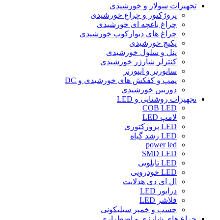
تجهیزات سولار و خورشیدی
پروژکتور و چراغ خورشیدی
چراغ باغچه ای خورشیدی
چراغ های دیوارکوب خورشیدی
پکیج خورشیدی
پنل و سلول خورشیدی
کنترلر شارژر خورشیدی
سانورتر و اینورتر
پمپ و کفکش های خورشیدی و DC
دوربین خورشیدی
تجهیزات روشنایی و LED
COB LED
لامپ LED
LED پروژکتوری
LED رشد گیاه
power led
SMD LED
LED تابلویی
LED خودرویی
ال ای دی هدلایت
درایور LED
فلاشر LED
چسب و خمیر سیلیکونی
چراغ های شارژی و اضطراری