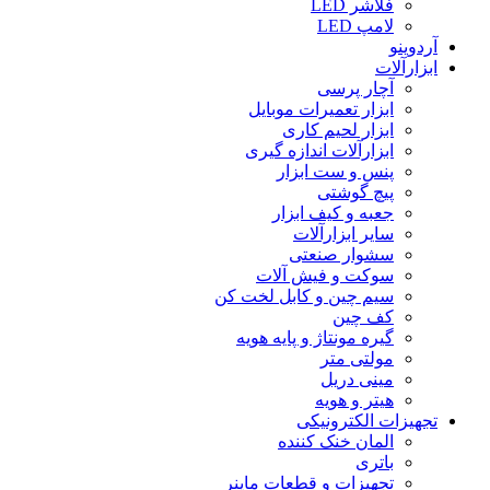
فلاشر LED
لامپ LED
آردوینو
ابزارآلات
آچار پرسی
ابزار تعمیرات موبایل
ابزار لحیم کاری
ابزارآلات اندازه گیری
پنس و ست ابزار
پیچ گوشتی
جعبه و کیف ابزار
سایر ابزارآلات
سشوار صنعتی
سوکت و فیش آلات
سیم چین و کابل لخت کن
کف چین
گیره مونتاژ و پایه هویه
مولتی متر
مینی دریل
هیتر و هویه
تجهیزات الکترونیکی
المان خنک کننده
باتری
تجهیزات و قطعات ماینر