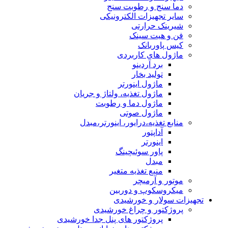
دما سنج و رطوبت سنج
سایر تجهیزات الکترونیکی
شیرینک حرارتی
فن و هیت سینک
کیس پاوربانک
ماژول های کاربردی
برد آردینو
تولید بخار
ماژول اینورتر
ماژول تغذیه، ولتاژ و جریان
ماژول دما و رطوبت
ماژول صوتی
منابع تغذیه،درایور، اینورتر،مبدل
آداپتور
اینورتر
پاور سوئیچینگ
مبدل
منبع تغذیه متغیر
موتور و آرمیچر
میکروسکوپ و دوربین
تجهیزات سولار و خورشیدی
پروژکتور و چراغ خورشیدی
پروژکتور های پنل جدا خورشیدی