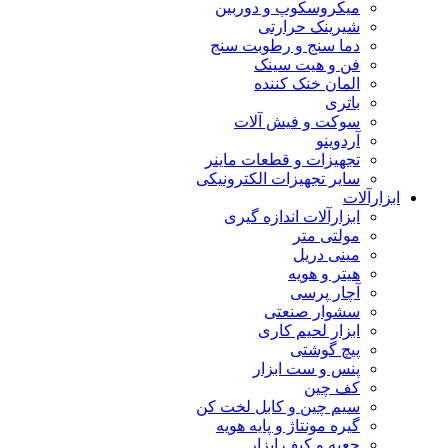
میکروسکوپ و دوربین
شیرینک حرارتی
دما سنج و رطوبت سنج
فن و هیت سینک
المان خنک کننده
باتری
سوکت و فیش آلات
آردوینو
تجهیزات و قطعات ماینر
سایر تجهیزات الکترونیکی
ابزارآلات
ابزارآلات اندازه گیری
مولتی متر
مینی دریل
هیتر و هویه
آچار پرسی
سشوار صنعتی
ابزار لحیم کاری
پیچ گوشتی
پنس و ست ابزار
کف چین
سیم چین و کابل لخت کن
گیره مونتاژ و پایه هویه
جعبه و کیف ابزار