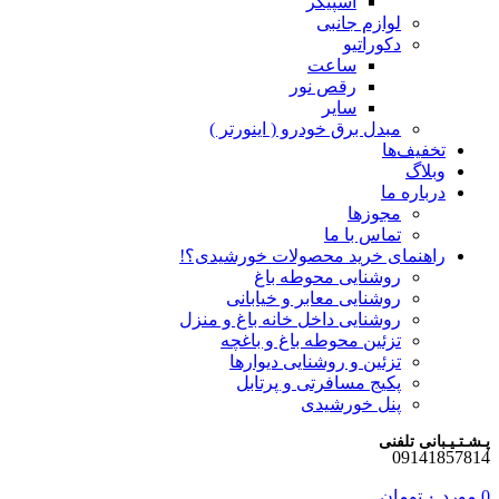
اسپیکر
لوازم جانبی
دکوراتیو
ساعت
رقص نور
سایر
مبدل برق خودرو ( اینورتر )
تخفیف‌ها
وبلاگ
درباره ما
مجوزها
تماس با ما
راهنمای خرید محصولات خورشیدی؟!
روشنایی محوطه باغ
روشنایی معابر و خیابانی
روشنایی داخل خانه باغ و منزل
تزئین محوطه باغ و باغچه
تزئین و روشنایی دیوارها
پکیج مسافرتی و پرتابل
پنل خورشیدی
پـشـتـیـبانی تلفنی
09141857814
0
مورد
۰
تومان