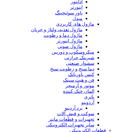
آداپتور
اینورتر
پاور سوئیچینگ
مبدل
ماژول های کاربردی
ماژول تغذیه، ولتاژ و جریان
ماژول دما و رطوبت
ماژول اینورتر
ماژول صوتی
میکروسکوپ و دوربین
شیرینک حرارتی
سشوار صنعتی
دما سنج و رطوبت سنج
کیس پاوربانک
فن و هیت سینک
موتور و آرمیچر
المان خنک کننده
باتری
آردوینو
برد آردینو
سوکت و فیش آلات
تجهیزات و قطعات ماینر
سایر تجهیزات الکترونیکی
قطعات الکترونیکی