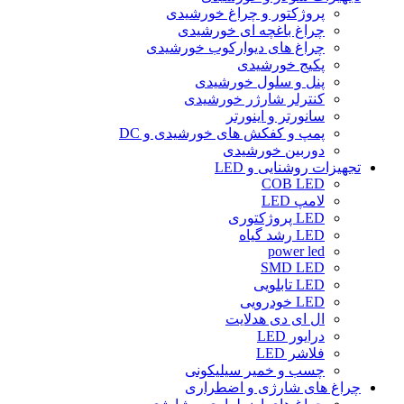
پروژکتور و چراغ خورشیدی
چراغ باغچه ای خورشیدی
چراغ های دیوارکوب خورشیدی
پکیج خورشیدی
پنل و سلول خورشیدی
کنترلر شارژر خورشیدی
سانورتر و اینورتر
پمپ و کفکش های خورشیدی و DC
دوربین خورشیدی
تجهیزات روشنایی و LED
COB LED
لامپ LED
LED پروژکتوری
LED رشد گیاه
power led
SMD LED
LED تابلویی
LED خودرویی
ال ای دی هدلایت
درایور LED
فلاشر LED
چسب و خمیر سیلیکونی
چراغ های شارژی و اضطراری