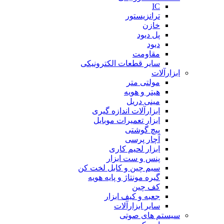
IC
ترانزیستور
خازن
پل دیود
دیود
مقاومت
سایر قطعات الکترونیکی
ابزارآلات
مولتی متر
هیتر و هویه
مینی دریل
ابزارآلات اندازه گیری
ابزار تعمیرات موبایل
پیچ گوشتی
آچار پرسی
ابزار لحیم کاری
پنس و ست ابزار
سیم چین و کابل لخت کن
گیره مونتاژ و پایه هویه
کف چین
جعبه و کیف ابزار
سایر ابزارآلات
سیستم های صوتی