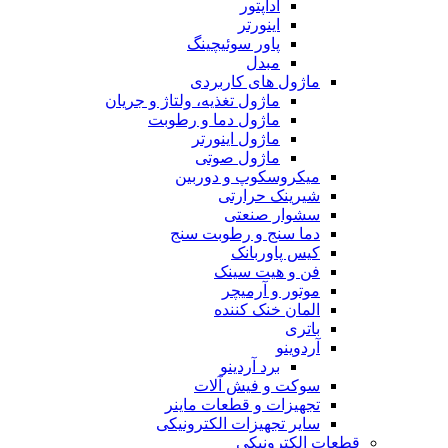
آداپتور
اینورتر
پاور سوئیچینگ
مبدل
ماژول های کاربردی
ماژول تغذیه، ولتاژ و جریان
ماژول دما و رطوبت
ماژول اینورتر
ماژول صوتی
میکروسکوپ و دوربین
شیرینک حرارتی
سشوار صنعتی
دما سنج و رطوبت سنج
کیس پاوربانک
فن و هیت سینک
موتور و آرمیچر
المان خنک کننده
باتری
آردوینو
برد آردینو
سوکت و فیش آلات
تجهیزات و قطعات ماینر
سایر تجهیزات الکترونیکی
قطعات الکترونیکی