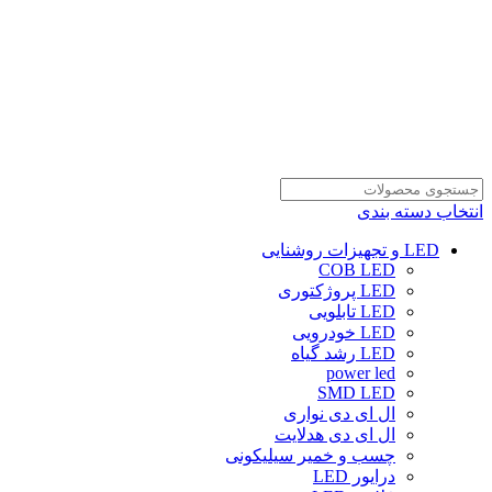
انتخاب دسته بندی
LED و تجهیزات روشنایی
COB LED
LED پروژکتوری
LED تابلویی
LED خودرویی
LED رشد گیاه
power led
SMD LED
ال ای دی نواری
ال ای دی هدلایت
چسب و خمیر سیلیکونی
درایور LED