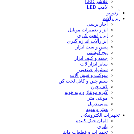
فلاشر LED
لامپ LED
آردوینو
ابزارآلات
آچار پرسی
ابزار تعمیرات موبایل
ابزار لحیم کاری
ابزارآلات اندازه گیری
پنس و ست ابزار
پیچ گوشتی
جعبه و کیف ابزار
سایر ابزارآلات
سشوار صنعتی
سوکت و فیش آلات
سیم چین و کابل لخت کن
کف چین
گیره مونتاژ و پایه هویه
مولتی متر
مینی دریل
هیتر و هویه
تجهیزات الکترونیکی
المان خنک کننده
باتری
تجهیزات و قطعات ماینر