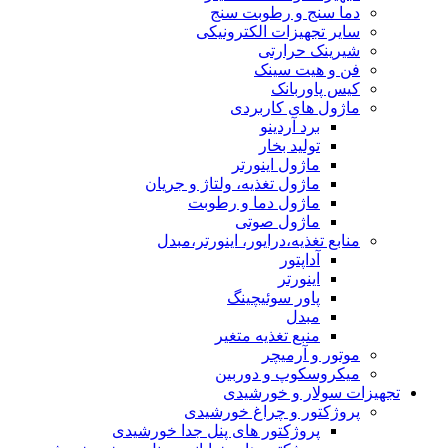
دما سنج و رطوبت سنج
سایر تجهیزات الکترونیکی
شیرینک حرارتی
فن و هیت سینک
کیس پاوربانک
ماژول های کاربردی
برد آردینو
تولید بخار
ماژول اینورتر
ماژول تغذیه، ولتاژ و جریان
ماژول دما و رطوبت
ماژول صوتی
منابع تغذیه،درایور، اینورتر،مبدل
آداپتور
اینورتر
پاور سوئیچینگ
مبدل
منبع تغذیه متغیر
موتور و آرمیچر
میکروسکوپ و دوربین
تجهیزات سولار و خورشیدی
پروژکتور و چراغ خورشیدی
پروژکتور های پنل جدا خورشیدی