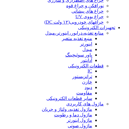
چراغ های اضطراری و شارژی
نورافکن و چراغ قوه
چراغ های پیشانی
چراغ یووی UV
چراغهای خودرویی(۱۲ ولت DC)
تجهیزات الکترونیکی
منابع تغذیه،درایور، اینورتر،مبدل
منبع تغذیه متغیر
اینورتر
مبدل
پاور سوئیچینگ
آداپتور
قطعات الکترونیکی
IC
ترانزیستور
خازن
دیود
مقاومت
سایر قطعات الکترونیکی
ماژول های کاربردی
ماژول تغذیه، ولتاژ و جریان
ماژول دما و رطوبت
ماژول اینورتر
ماژول صوتی