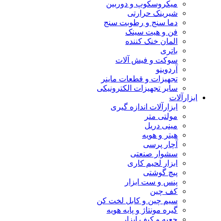
میکروسکوپ و دوربین
شیرینک حرارتی
دما سنج و رطوبت سنج
فن و هیت سینک
المان خنک کننده
باتری
سوکت و فیش آلات
آردوینو
تجهیزات و قطعات ماینر
سایر تجهیزات الکترونیکی
ابزارآلات
ابزارآلات اندازه گیری
مولتی متر
مینی دریل
هیتر و هویه
آچار پرسی
سشوار صنعتی
ابزار لحیم کاری
پیچ گوشتی
پنس و ست ابزار
کف چین
سیم چین و کابل لخت کن
گیره مونتاژ و پایه هویه
جعبه و کیف ابزار