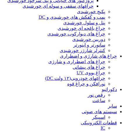
پروژکتور های خیابانی و پنل سرخود خورشیدی
چراغهای سقفی و سوله ای خورشیدی
پکیج خورشیدی
پمپ و کفکش های خورشیدی و DC
پنل و سلول خورشیدی
چراغ باغچه ای خورشیدی
چراغ های دیوارکوب خورشیدی
دوربین خورشیدی
سانورتر و اینورتر
کنترلر شارژر خورشیدی
چراغ های شارژی و اضطراری
چراغ های اضطراری و شارژی
چراغ های پیشانی
چراغ یووی UV
چراغهای خودرویی(۱۲ ولت DC)
نورافکن و چراغ قوه
دکوراتیو
رقص نور
ساعت
سایر
سیستم های صوتی
اسپیکر
قطعات الکترونیکی
IC