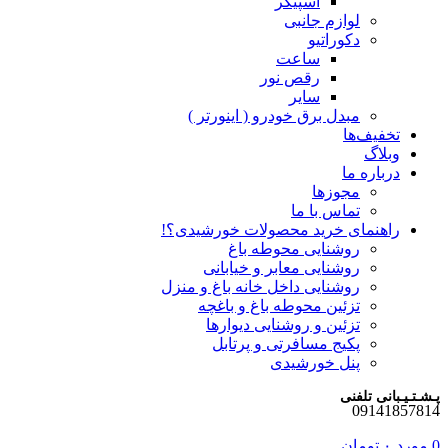
اسپیکر
لوازم جانبی
دکوراتیو
ساعت
رقص نور
سایر
مبدل برق خودرو ( اینورتر )
تخفیف‌ها
وبلاگ
درباره ما
مجوزها
تماس با ما
راهنمای خرید محصولات خورشیدی؟!
روشنایی محوطه باغ
روشنایی معابر و خیابانی
روشنایی داخل خانه باغ و منزل
تزئین محوطه باغ و باغچه
تزئین و روشنایی دیوارها
پکیج مسافرتی و پرتابل
پنل خورشیدی
پـشـتـیـبانی تلفنی
09141857814
0
مورد
۰
تومان