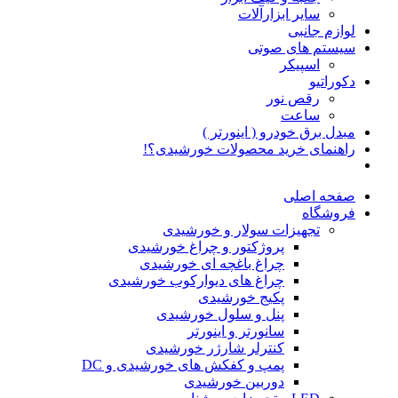
سایر ابزارآلات
لوازم جانبی
سیستم های صوتی
اسپیکر
دکوراتیو
رقص نور
ساعت
مبدل برق خودرو ( اینورتر )
راهنمای خرید محصولات خورشیدی؟!
صفحه اصلی
فروشگاه
تجهیزات سولار و خورشیدی
پروژکتور و چراغ خورشیدی
چراغ باغچه ای خورشیدی
چراغ های دیوارکوب خورشیدی
پکیج خورشیدی
پنل و سلول خورشیدی
سانورتر و اینورتر
کنترلر شارژر خورشیدی
پمپ و کفکش های خورشیدی و DC
دوربین خورشیدی