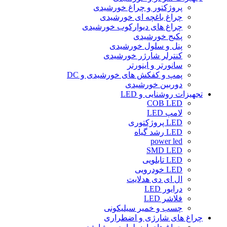
پروژکتور و چراغ خورشیدی
چراغ باغچه ای خورشیدی
چراغ های دیوارکوب خورشیدی
پکیج خورشیدی
پنل و سلول خورشیدی
کنترلر شارژر خورشیدی
سانورتر و اینورتر
پمپ و کفکش های خورشیدی و DC
دوربین خورشیدی
تجهیزات روشنایی و LED
COB LED
لامپ LED
LED پروژکتوری
LED رشد گیاه
power led
SMD LED
LED تابلویی
LED خودرویی
ال ای دی هدلایت
درایور LED
فلاشر LED
چسب و خمیر سیلیکونی
چراغ های شارژی و اضطراری