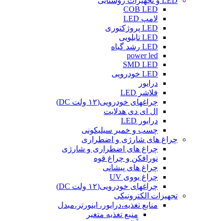
LED و تجهیزات روشنایی
COB LED
لامپ LED
LED پروژکتوری
LED تابلویی
LED رشد گیاه
power led
SMD LED
LED خودرویی
درایور
فلاشر LED
چراغهای خودرویی(۱۲ ولت DC)
ال ای دی هدلایت
درایور LED
چسب و خمیر سیلیکونی
چراغ های شارژی و اضطراری
چراغ های اضطراری و شارژی
نورافکن و چراغ قوه
چراغ های پیشانی
چراغ یووی UV
چراغهای خودرویی(۱۲ ولت DC)
تجهیزات الکترونیکی
منابع تغذیه،درایور، اینورتر،مبدل
منبع تغذیه متغیر