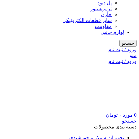
پل دیود
ترانزیستور
خازن
سایر قطعات الکترونیکی
مقاومت
لوازم جانبی
جستجو
ورود / ثبت نام
منو
ورود / ثبت نام
0
مورد
۰
تومان
جستجو
دسته بندی محصولات
تجهیزات سولار و خورشیدی