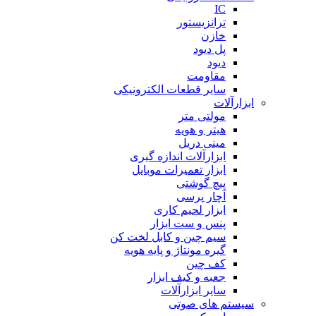
IC
ترانزیستور
خازن
پل دیود
دیود
مقاومت
سایر قطعات الکترونیکی
ابزارآلات
مولتی متر
هیتر و هویه
مینی دریل
ابزارآلات اندازه گیری
ابزار تعمیرات موبایل
پیچ گوشتی
آچار پرسی
ابزار لحیم کاری
پنس و ست ابزار
سیم چین و کابل لخت کن
گیره مونتاژ و پایه هویه
کف چین
جعبه و کیف ابزار
سایر ابزارآلات
سیستم های صوتی