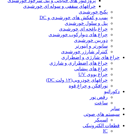
پروژکتور های خیابانی و پنل سرخود خورشیدی
چراغهای سقفی و سوله ای خورشیدی
پکیج خورشیدی
پمپ و کفکش های خورشیدی و DC
پنل و سلول خورشیدی
چراغ باغچه ای خورشیدی
چراغ های دیوارکوب خورشیدی
دوربین خورشیدی
سانورتر و اینورتر
کنترلر شارژر خورشیدی
چراغ های شارژی و اضطراری
چراغ های اضطراری و شارژی
چراغ های پیشانی
چراغ یووی UV
چراغهای خودرویی(۱۲ ولت DC)
نورافکن و چراغ قوه
دکوراتیو
رقص نور
ساعت
سایر
سیستم های صوتی
اسپیکر
قطعات الکترونیکی
IC