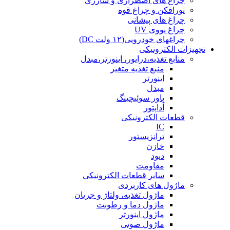
چراغ های اضطراری و شارژی
نورافکن و چراغ قوه
چراغ های پیشانی
چراغ یووی UV
چراغهای خودرویی(۱۲ ولت DC)
تجهیزات الکترونیکی
منابع تغذیه،درایور، اینورتر،مبدل
منبع تغذیه متغیر
اینورتر
مبدل
پاور سوئیچینگ
آداپتور
قطعات الکترونیکی
IC
ترانزیستور
خازن
دیود
مقاومت
سایر قطعات الکترونیکی
ماژول های کاربردی
ماژول تغذیه، ولتاژ و جریان
ماژول دما و رطوبت
ماژول اینورتر
ماژول صوتی