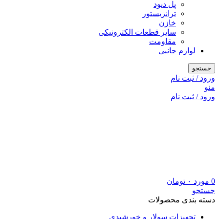
پل دیود
ترانزیستور
خازن
سایر قطعات الکترونیکی
مقاومت
لوازم جانبی
جستجو
ورود / ثبت نام
منو
ورود / ثبت نام
0
مورد
۰
تومان
جستجو
دسته بندی محصولات
تجهیزات سولار و خورشیدی