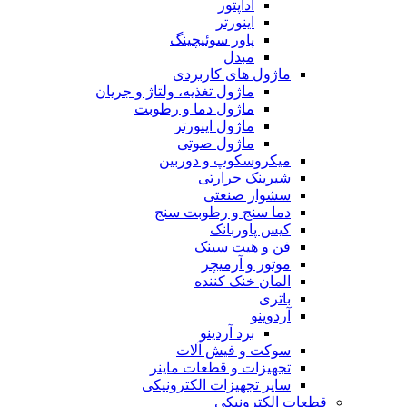
آداپتور
اینورتر
پاور سوئیچینگ
مبدل
ماژول های کاربردی
ماژول تغذیه، ولتاژ و جریان
ماژول دما و رطوبت
ماژول اینورتر
ماژول صوتی
میکروسکوپ و دوربین
شیرینک حرارتی
سشوار صنعتی
دما سنج و رطوبت سنج
کیس پاوربانک
فن و هیت سینک
موتور و آرمیچر
المان خنک کننده
باتری
آردوینو
برد آردینو
سوکت و فیش آلات
تجهیزات و قطعات ماینر
سایر تجهیزات الکترونیکی
قطعات الکترونیکی