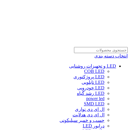
انتخاب دسته بندی
LED و تجهیزات روشنایی
COB LED
LED پروژکتوری
LED تابلویی
LED خودرویی
LED رشد گیاه
power led
SMD LED
ال ای دی نواری
ال ای دی هدلایت
چسب و خمیر سیلیکونی
درایور LED