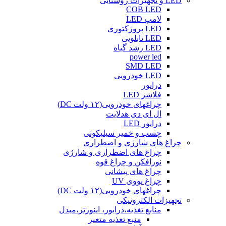
LED و تجهیزات روشنایی
COB LED
لامپ LED
LED پروژکتوری
LED تابلویی
LED رشد گیاه
power led
SMD LED
LED خودرویی
درایور
فلاشر LED
چراغهای خودرویی(۱۲ ولت DC)
ال ای دی هدلایت
درایور LED
چسب و خمیر سیلیکونی
چراغ های شارژی و اضطراری
چراغ های اضطراری و شارژی
نورافکن و چراغ قوه
چراغ های پیشانی
چراغ یووی UV
چراغهای خودرویی(۱۲ ولت DC)
تجهیزات الکترونیکی
منابع تغذیه،درایور، اینورتر،مبدل
منبع تغذیه متغیر