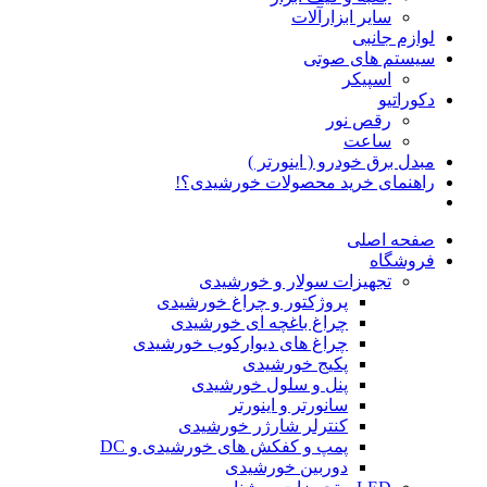
سایر ابزارآلات
لوازم جانبی
سیستم های صوتی
اسپیکر
دکوراتیو
رقص نور
ساعت
مبدل برق خودرو ( اینورتر )
راهنمای خرید محصولات خورشیدی؟!
صفحه اصلی
فروشگاه
تجهیزات سولار و خورشیدی
پروژکتور و چراغ خورشیدی
چراغ باغچه ای خورشیدی
چراغ های دیوارکوب خورشیدی
پکیج خورشیدی
پنل و سلول خورشیدی
سانورتر و اینورتر
کنترلر شارژر خورشیدی
پمپ و کفکش های خورشیدی و DC
دوربین خورشیدی