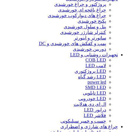
پروژکتور و چراغ خورشیدی
چراغ باغچه ای خورشیدی
چراغ های دیوارکوب خورشیدی
پکیج خورشیدی
پنل و سلول خورشیدی
کنترلر شارژر خورشیدی
سانورتر و اینورتر
پمپ و کفکش های خورشیدی و DC
دوربین خورشیدی
تجهیزات روشنایی و LED
COB LED
لامپ LED
LED پروژکتوری
LED رشد گیاه
power led
SMD LED
LED تابلویی
LED خودرویی
ال ای دی هدلایت
درایور LED
فلاشر LED
چسب و خمیر سیلیکونی
چراغ های شارژی و اضطراری