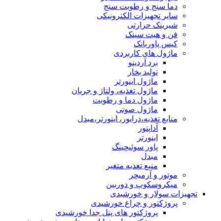
دما سنج و رطوبت سنج
سایر تجهیزات الکترونیکی
شیرینک حرارتی
فن و هیت سینک
کیس پاوربانک
ماژول های کاربردی
برد آردینو
تولید بخار
ماژول اینورتر
ماژول تغذیه، ولتاژ و جریان
ماژول دما و رطوبت
ماژول صوتی
منابع تغذیه،درایور، اینورتر،مبدل
آداپتور
اینورتر
پاور سوئیچینگ
مبدل
منبع تغذیه متغیر
موتور و آرمیچر
میکروسکوپ و دوربین
تجهیزات سولار و خورشیدی
پروژکتور و چراغ خورشیدی
پروژکتور های پنل جدا خورشیدی