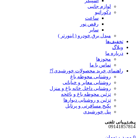
اسپیکر
لوازم جانبی
دکوراتیو
ساعت
رقص نور
سایر
مبدل برق خودرو ( اینورتر )
تخفیف‌ها
وبلاگ
درباره ما
مجوزها
تماس با ما
راهنمای خرید محصولات خورشیدی؟!
روشنایی محوطه باغ
روشنایی معابر و خیابانی
روشنایی داخل خانه باغ و منزل
تزئین محوطه باغ و باغچه
تزئین و روشنایی دیوارها
پکیج مسافرتی و پرتابل
پنل خورشیدی
پـشـتـیـبانی تلفنی
09141857814
0
مورد
۰
تومان