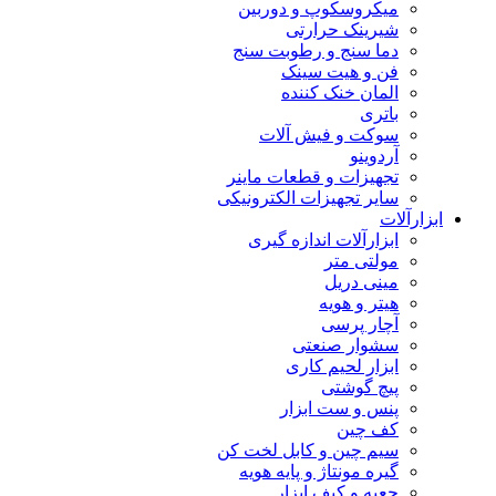
میکروسکوپ و دوربین
شیرینک حرارتی
دما سنج و رطوبت سنج
فن و هیت سینک
المان خنک کننده
باتری
سوکت و فیش آلات
آردوینو
تجهیزات و قطعات ماینر
سایر تجهیزات الکترونیکی
ابزارآلات
ابزارآلات اندازه گیری
مولتی متر
مینی دریل
هیتر و هویه
آچار پرسی
سشوار صنعتی
ابزار لحیم کاری
پیچ گوشتی
پنس و ست ابزار
کف چین
سیم چین و کابل لخت کن
گیره مونتاژ و پایه هویه
جعبه و کیف ابزار