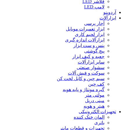
فلاشر LED
لامپ LED
آردوینو
ابزارآلات
آچار پرسی
ابزار تعمیرات موبایل
ابزار لحیم کاری
ابزارآلات اندازه گیری
پنس و ست ابزار
پیچ گوشتی
جعبه و کیف ابزار
سایر ابزارآلات
سشوار صنعتی
سوکت و فیش آلات
سیم چین و کابل لخت کن
کف چین
گیره مونتاژ و پایه هویه
مولتی متر
مینی دریل
هیتر و هویه
تجهیزات الکترونیکی
المان خنک کننده
باتری
تجهیزات و قطعات ماینر