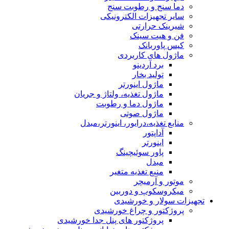
دما سنج و رطوبت سنج
سایر تجهیزات الکترونیکی
شیرینک حرارتی
فن و هیت سینک
کیس پاوربانک
ماژول های کاربردی
برد آردینو
تولید بخار
ماژول اینورتر
ماژول تغذیه، ولتاژ و جریان
ماژول دما و رطوبت
ماژول صوتی
منابع تغذیه،درایور، اینورتر،مبدل
آداپتور
اینورتر
پاور سوئیچینگ
مبدل
منبع تغذیه متغیر
موتور و آرمیچر
میکروسکوپ و دوربین
تجهیزات سولار و خورشیدی
پروژکتور و چراغ خورشیدی
پروژکتور های پنل جدا خورشیدی