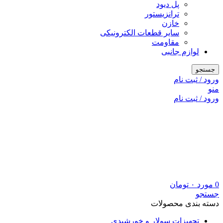
پل دیود
ترانزیستور
خازن
سایر قطعات الکترونیکی
مقاومت
لوازم جانبی
جستجو
ورود / ثبت نام
منو
ورود / ثبت نام
0
مورد
۰
تومان
جستجو
دسته بندی محصولات
تجهیزات سولار و خورشیدی