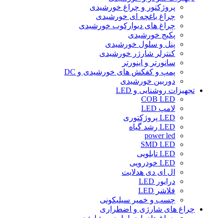
پروژکتور و چراغ خورشیدی
چراغ باغچه ای خورشیدی
چراغ های دیوارکوب خورشیدی
پکیج خورشیدی
پنل و سلول خورشیدی
کنترلر شارژر خورشیدی
سانورتر و اینورتر
پمپ و کفکش های خورشیدی و DC
دوربین خورشیدی
تجهیزات روشنایی و LED
COB LED
لامپ LED
LED پروژکتوری
LED رشد گیاه
power led
SMD LED
LED تابلویی
LED خودرویی
ال ای دی هدلایت
درایور LED
فلاشر LED
چسب و خمیر سیلیکونی
چراغ های شارژی و اضطراری