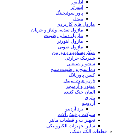
آداپتور
اینورتر
پاور سوئیچینگ
مبدل
ماژول های کاربردی
ماژول تغذیه، ولتاژ و جریان
ماژول دما و رطوبت
ماژول اینورتر
ماژول صوتی
میکروسکوپ و دوربین
شیرینک حرارتی
سشوار صنعتی
دما سنج و رطوبت سنج
کیس پاوربانک
فن و هیت سینک
موتور و آرمیچر
المان خنک کننده
باتری
آردوینو
برد آردینو
سوکت و فیش آلات
تجهیزات و قطعات ماینر
سایر تجهیزات الکترونیکی
قطعات الکترونیکی