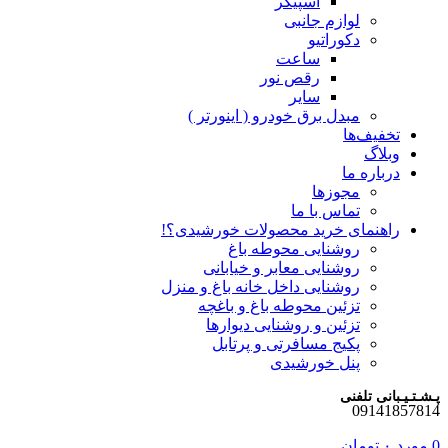
اسپیکر
لوازم جانبی
دکوراتیو
ساعت
رقص نور
سایر
مبدل برق خودرو ( اینورتر )
تخفیف‌ها
وبلاگ
درباره ما
مجوزها
تماس با ما
راهنمای خرید محصولات خورشیدی؟!
روشنایی محوطه باغ
روشنایی معابر و خیابانی
روشنایی داخل خانه باغ و منزل
تزئین محوطه باغ و باغچه
تزئین و روشنایی دیوارها
پکیج مسافرتی و پرتابل
پنل خورشیدی
پـشـتـیـبانی تلفنی
09141857814
0
مورد
۰
تومان