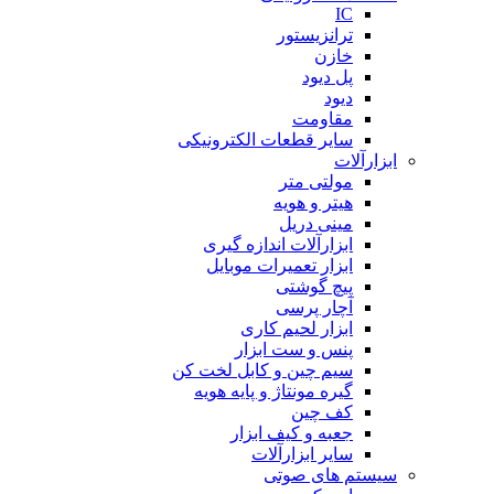
IC
ترانزیستور
خازن
پل دیود
دیود
مقاومت
سایر قطعات الکترونیکی
ابزارآلات
مولتی متر
هیتر و هویه
مینی دریل
ابزارآلات اندازه گیری
ابزار تعمیرات موبایل
پیچ گوشتی
آچار پرسی
ابزار لحیم کاری
پنس و ست ابزار
سیم چین و کابل لخت کن
گیره مونتاژ و پایه هویه
کف چین
جعبه و کیف ابزار
سایر ابزارآلات
سیستم های صوتی