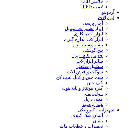
فلاشر LED
لامپ LED
آردوینو
ابزارآلات
آچار پرسی
ابزار تعمیرات موبایل
ابزار لحیم کاری
ابزارآلات اندازه گیری
پنس و ست ابزار
پیچ گوشتی
جعبه و کیف ابزار
سایر ابزارآلات
سشوار صنعتی
سوکت و فیش آلات
سیم چین و کابل لخت کن
کف چین
گیره مونتاژ و پایه هویه
مولتی متر
مینی دریل
هیتر و هویه
تجهیزات الکترونیکی
المان خنک کننده
باتری
تجهیزات و قطعات ماینر