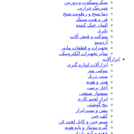
میکروسکوپ و دوربین
شیرینک حرارتی
دما سنج و رطوبت سنج
فن و هیت سینک
المان خنک کننده
باتری
سوکت و فیش آلات
آردوینو
تجهیزات و قطعات ماینر
سایر تجهیزات الکترونیکی
ابزارآلات
ابزارآلات اندازه گیری
مولتی متر
مینی دریل
هیتر و هویه
آچار پرسی
سشوار صنعتی
ابزار لحیم کاری
پیچ گوشتی
پنس و ست ابزار
کف چین
سیم چین و کابل لخت کن
گیره مونتاژ و پایه هویه
جعبه و کیف ابزار