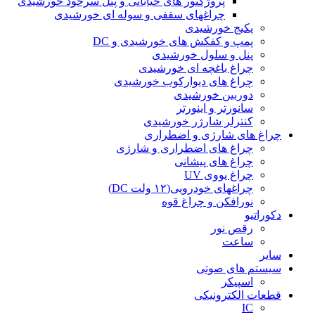
پروژکتور های خیابانی و پنل سرخود خورشیدی
چراغهای سقفی و سوله ای خورشیدی
پکیج خورشیدی
پمپ و کفکش های خورشیدی و DC
پنل و سلول خورشیدی
چراغ باغچه ای خورشیدی
چراغ های دیوارکوب خورشیدی
دوربین خورشیدی
سانورتر و اینورتر
کنترلر شارژر خورشیدی
چراغ های شارژی و اضطراری
چراغ های اضطراری و شارژی
چراغ های پیشانی
چراغ یووی UV
چراغهای خودرویی(۱۲ ولت DC)
نورافکن و چراغ قوه
دکوراتیو
رقص نور
ساعت
سایر
سیستم های صوتی
اسپیکر
قطعات الکترونیکی
IC