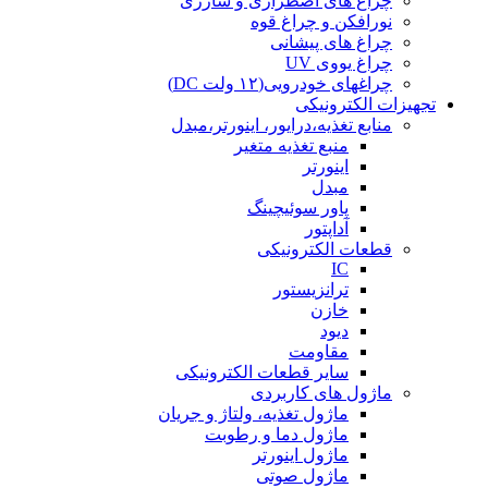
چراغ های اضطراری و شارژی
نورافکن و چراغ قوه
چراغ های پیشانی
چراغ یووی UV
چراغهای خودرویی(۱۲ ولت DC)
تجهیزات الکترونیکی
منابع تغذیه،درایور، اینورتر،مبدل
منبع تغذیه متغیر
اینورتر
مبدل
پاور سوئیچینگ
آداپتور
قطعات الکترونیکی
IC
ترانزیستور
خازن
دیود
مقاومت
سایر قطعات الکترونیکی
ماژول های کاربردی
ماژول تغذیه، ولتاژ و جریان
ماژول دما و رطوبت
ماژول اینورتر
ماژول صوتی