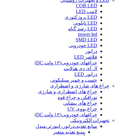
LED و تجهیزات روشنایی
COB LED
لامپ LED
LED پروژکتوری
LED تابلویی
LED رشد گیاه
power led
SMD LED
LED خودرویی
درایور
فلاشر LED
چراغهای خودرویی(۱۲ ولت DC)
ال ای دی هدلایت
درایور LED
چسب و خمیر سیلیکونی
چراغ های شارژی و اضطراری
چراغ های اضطراری و شارژی
نورافکن و چراغ قوه
چراغ های پیشانی
چراغ یووی UV
چراغهای خودرویی(۱۲ ولت DC)
تجهیزات الکترونیکی
منابع تغذیه،درایور، اینورتر،مبدل
منبع تغذیه متغیر