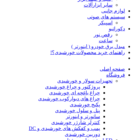
سایر ابزارآلات
لوازم جانبی
سیستم های صوتی
اسپیکر
دکوراتیو
رقص نور
ساعت
مبدل برق خودرو ( اینورتر )
راهنمای خرید محصولات خورشیدی؟!
صفحه اصلی
فروشگاه
تجهیزات سولار و خورشیدی
پروژکتور و چراغ خورشیدی
چراغ باغچه ای خورشیدی
چراغ های دیوارکوب خورشیدی
پکیج خورشیدی
پنل و سلول خورشیدی
سانورتر و اینورتر
کنترلر شارژر خورشیدی
پمپ و کفکش های خورشیدی و DC
دوربین خورشیدی