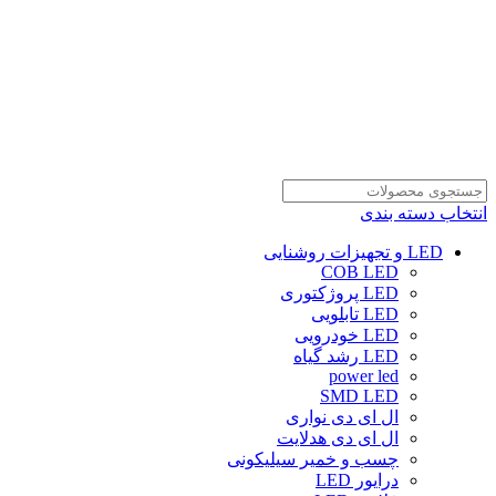
انتخاب دسته بندی
LED و تجهیزات روشنایی
COB LED
LED پروژکتوری
LED تابلویی
LED خودرویی
LED رشد گیاه
power led
SMD LED
ال ای دی نواری
ال ای دی هدلایت
چسب و خمیر سیلیکونی
درایور LED