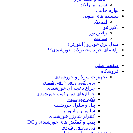
سایر ابزارآلات
لوازم جانبی
سیستم های صوتی
اسپیکر
دکوراتیو
رقص نور
ساعت
مبدل برق خودرو ( اینورتر )
راهنمای خرید محصولات خورشیدی؟!
صفحه اصلی
فروشگاه
تجهیزات سولار و خورشیدی
پروژکتور و چراغ خورشیدی
چراغ باغچه ای خورشیدی
چراغ های دیوارکوب خورشیدی
پکیج خورشیدی
پنل و سلول خورشیدی
سانورتر و اینورتر
کنترلر شارژر خورشیدی
پمپ و کفکش های خورشیدی و DC
دوربین خورشیدی