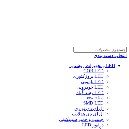
انتخاب دسته بندی
LED و تجهیزات روشنایی
COB LED
LED پروژکتوری
LED تابلویی
LED خودرویی
LED رشد گیاه
power led
SMD LED
ال ای دی نواری
ال ای دی هدلایت
چسب و خمیر سیلیکونی
درایور LED