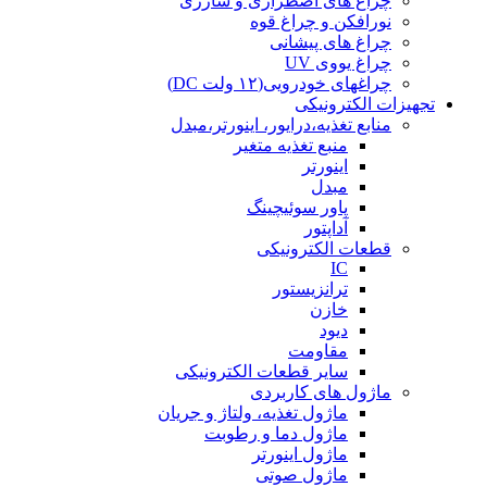
چراغ های اضطراری و شارژی
نورافکن و چراغ قوه
چراغ های پیشانی
چراغ یووی UV
چراغهای خودرویی(۱۲ ولت DC)
تجهیزات الکترونیکی
منابع تغذیه،درایور، اینورتر،مبدل
منبع تغذیه متغیر
اینورتر
مبدل
پاور سوئیچینگ
آداپتور
قطعات الکترونیکی
IC
ترانزیستور
خازن
دیود
مقاومت
سایر قطعات الکترونیکی
ماژول های کاربردی
ماژول تغذیه، ولتاژ و جریان
ماژول دما و رطوبت
ماژول اینورتر
ماژول صوتی