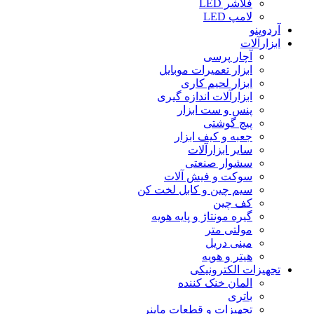
فلاشر LED
لامپ LED
آردوینو
ابزارآلات
آچار پرسی
ابزار تعمیرات موبایل
ابزار لحیم کاری
ابزارآلات اندازه گیری
پنس و ست ابزار
پیچ گوشتی
جعبه و کیف ابزار
سایر ابزارآلات
سشوار صنعتی
سوکت و فیش آلات
سیم چین و کابل لخت کن
کف چین
گیره مونتاژ و پایه هویه
مولتی متر
مینی دریل
هیتر و هویه
تجهیزات الکترونیکی
المان خنک کننده
باتری
تجهیزات و قطعات ماینر