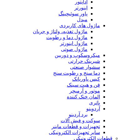
آداپتور
اینورتر
پاور سوئیچینگ
مبدل
ماژول های کاربردی
ماژول تغذیه، ولتاژ و جریان
ماژول دما و رطوبت
ماژول اینورتر
ماژول صوتی
میکروسکوپ و دوربین
شیرینک حرارتی
سشوار صنعتی
دما سنج و رطوبت سنج
کیس پاوربانک
فن و هیت سینک
موتور و آرمیچر
المان خنک کننده
باتری
آردوینو
برد آردینو
سوکت و فیش آلات
تجهیزات و قطعات ماینر
سایر تجهیزات الکترونیکی
قطعات الکترونیکی