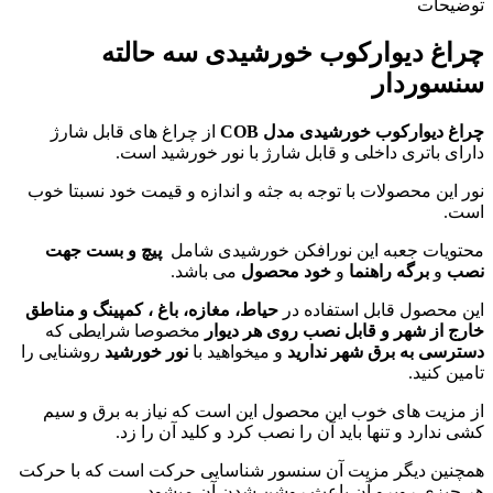
توضیحات
چراغ دیوارکوب خورشیدی سه حالته
سنسوردار
چراغ دیوارکوب خورشیدی مدل COB
از چراغ های قابل شارژ
دارای باتری داخلی و قابل شارژ با نور خورشید است.
نور این محصولات با توجه به جثه و اندازه و قیمت خود نسبتا خوب
است.
محتویات جعبه این نورافکن خورشیدی شامل
پیچ و بست جهت
نصب
و
برگه راهنما
و
خود محصول
می باشد.
این محصول قابل استفاده در
حیاط
، مغازه، باغ ، کمپینگ و مناطق
خارج از شهر و قابل نصب روی هر دیوار
مخصوصا شرایطی که
دسترسی به برق شهر ندارید
و میخواهید با
نور خورشید
روشنایی را
تامین کنید.
از مزیت های خوب این محصول این است که نیاز به برق و سیم
کشی ندارد و تنها باید آن را نصب کرد و کلید آن را زد.
همچنین دیگر مزیت آن سنسور شناسایی حرکت است که با حرکت
هر چیزی روبرو آن باعث روشن شدن آن میشود .