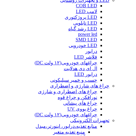
LED و تجهیزات روشنایی
COB LED
لامپ LED
LED پروژکتوری
LED تابلویی
LED رشد گیاه
power led
SMD LED
LED خودرویی
درایور
فلاشر LED
چراغهای خودرویی(۱۲ ولت DC)
ال ای دی هدلایت
درایور LED
چسب و خمیر سیلیکونی
چراغ های شارژی و اضطراری
چراغ های اضطراری و شارژی
نورافکن و چراغ قوه
چراغ های پیشانی
چراغ یووی UV
چراغهای خودرویی(۱۲ ولت DC)
تجهیزات الکترونیکی
منابع تغذیه،درایور، اینورتر،مبدل
منبع تغذیه متغیر