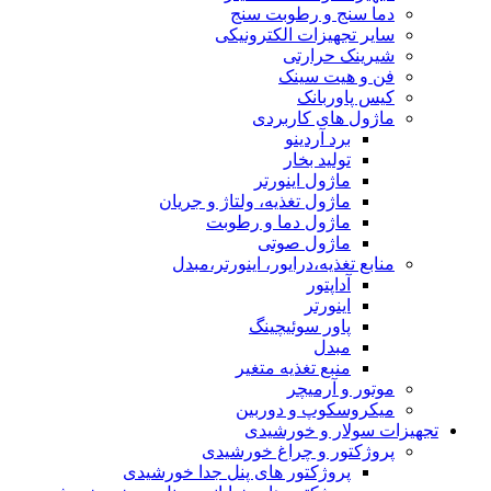
دما سنج و رطوبت سنج
سایر تجهیزات الکترونیکی
شیرینک حرارتی
فن و هیت سینک
کیس پاوربانک
ماژول های کاربردی
برد آردینو
تولید بخار
ماژول اینورتر
ماژول تغذیه، ولتاژ و جریان
ماژول دما و رطوبت
ماژول صوتی
منابع تغذیه،درایور، اینورتر،مبدل
آداپتور
اینورتر
پاور سوئیچینگ
مبدل
منبع تغذیه متغیر
موتور و آرمیچر
میکروسکوپ و دوربین
تجهیزات سولار و خورشیدی
پروژکتور و چراغ خورشیدی
پروژکتور های پنل جدا خورشیدی