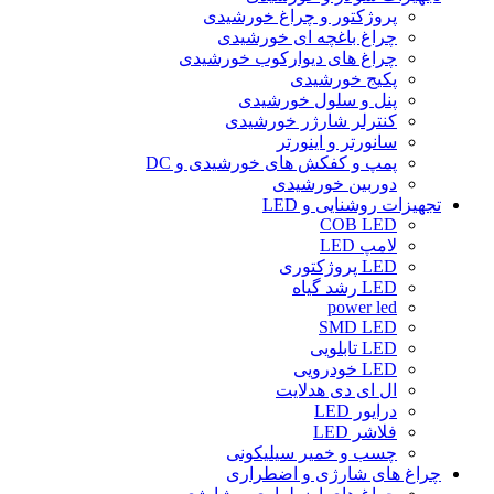
پروژکتور و چراغ خورشیدی
چراغ باغچه ای خورشیدی
چراغ های دیوارکوب خورشیدی
پکیج خورشیدی
پنل و سلول خورشیدی
کنترلر شارژر خورشیدی
سانورتر و اینورتر
پمپ و کفکش های خورشیدی و DC
دوربین خورشیدی
تجهیزات روشنایی و LED
COB LED
لامپ LED
LED پروژکتوری
LED رشد گیاه
power led
SMD LED
LED تابلویی
LED خودرویی
ال ای دی هدلایت
درایور LED
فلاشر LED
چسب و خمیر سیلیکونی
چراغ های شارژی و اضطراری