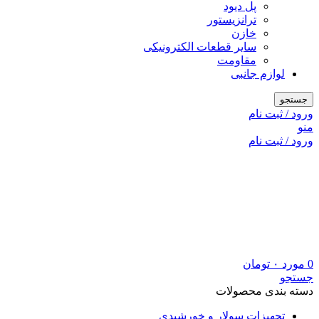
پل دیود
ترانزیستور
خازن
سایر قطعات الکترونیکی
مقاومت
لوازم جانبی
جستجو
ورود / ثبت نام
منو
ورود / ثبت نام
0
مورد
۰
تومان
جستجو
دسته بندی محصولات
تجهیزات سولار و خورشیدی