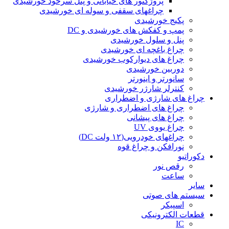
پروژکتور های خیابانی و پنل سرخود خورشیدی
چراغهای سقفی و سوله ای خورشیدی
پکیج خورشیدی
پمپ و کفکش های خورشیدی و DC
پنل و سلول خورشیدی
چراغ باغچه ای خورشیدی
چراغ های دیوارکوب خورشیدی
دوربین خورشیدی
سانورتر و اینورتر
کنترلر شارژر خورشیدی
چراغ های شارژی و اضطراری
چراغ های اضطراری و شارژی
چراغ های پیشانی
چراغ یووی UV
چراغهای خودرویی(۱۲ ولت DC)
نورافکن و چراغ قوه
دکوراتیو
رقص نور
ساعت
سایر
سیستم های صوتی
اسپیکر
قطعات الکترونیکی
IC