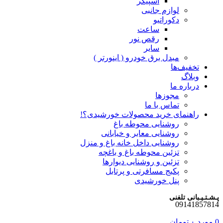
اسپیکر
لوازم جانبی
دکوراتیو
ساعت
رقص نور
سایر
مبدل برق خودرو ( اینورتر )
تخفیف‌ها
وبلاگ
درباره ما
مجوزها
تماس با ما
راهنمای خرید محصولات خورشیدی؟!
روشنایی محوطه باغ
روشنایی معابر و خیابانی
روشنایی داخل خانه باغ و منزل
تزئین محوطه باغ و باغچه
تزئین و روشنایی دیوارها
پکیج مسافرتی و پرتابل
پنل خورشیدی
پـشـتـیـبانی تلفنی
09141857814
0
مورد
۰
تومان