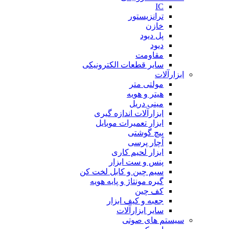
IC
ترانزیستور
خازن
پل دیود
دیود
مقاومت
سایر قطعات الکترونیکی
ابزارآلات
مولتی متر
هیتر و هویه
مینی دریل
ابزارآلات اندازه گیری
ابزار تعمیرات موبایل
پیچ گوشتی
آچار پرسی
ابزار لحیم کاری
پنس و ست ابزار
سیم چین و کابل لخت کن
گیره مونتاژ و پایه هویه
کف چین
جعبه و کیف ابزار
سایر ابزارآلات
سیستم های صوتی