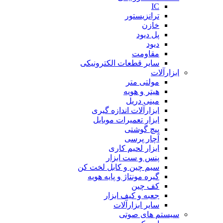
IC
ترانزیستور
خازن
پل دیود
دیود
مقاومت
سایر قطعات الکترونیکی
ابزارآلات
مولتی متر
هیتر و هویه
مینی دریل
ابزارآلات اندازه گیری
ابزار تعمیرات موبایل
پیچ گوشتی
آچار پرسی
ابزار لحیم کاری
پنس و ست ابزار
سیم چین و کابل لخت کن
گیره مونتاژ و پایه هویه
کف چین
جعبه و کیف ابزار
سایر ابزارآلات
سیستم های صوتی