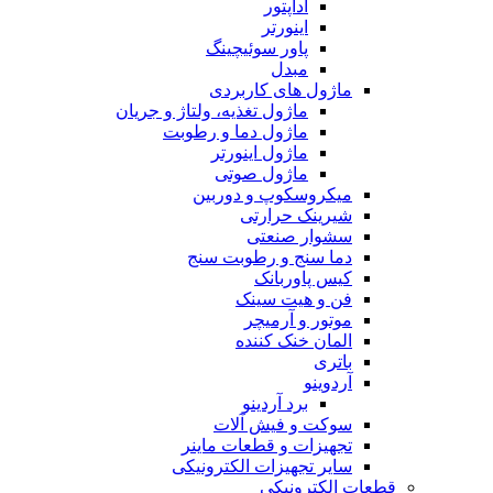
آداپتور
اینورتر
پاور سوئیچینگ
مبدل
ماژول های کاربردی
ماژول تغذیه، ولتاژ و جریان
ماژول دما و رطوبت
ماژول اینورتر
ماژول صوتی
میکروسکوپ و دوربین
شیرینک حرارتی
سشوار صنعتی
دما سنج و رطوبت سنج
کیس پاوربانک
فن و هیت سینک
موتور و آرمیچر
المان خنک کننده
باتری
آردوینو
برد آردینو
سوکت و فیش آلات
تجهیزات و قطعات ماینر
سایر تجهیزات الکترونیکی
قطعات الکترونیکی