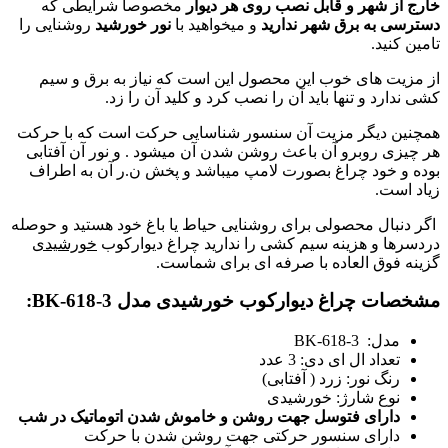
خارج از شهر و قابل نصب روی هر دیوار
مخصوصا شرایطی که
دسترسی به برق شهر ندارید
و میخواهید با
نور خورشید
روشنایی را
تامین کنید.
از مزیت های خوب این محصول این است که نیاز به برق و سیم
کشی ندارد و تنها باید آن را نصب کرد و کلید آن را زد.
همچنین دیگر مزیت آن سنسور شناسایی حرکت است که با حرکت
هر چیزی روبرو آن باعث روشن شدن آن میشود . و نور آن آفتابی
بوده و خود چراغ بصورت لامپ میباشد و پخش ن.ر آن به اطراف
زیاد است.
اگر دنبال محصولی برای روشنایی حیاط یا باغ خود هستید و حوصله
دردسرها و هزینه سیم کشی را ندارید چراغ دیوارکوب
خورشیدی
گزینه فوق العاده با صرفه ای برای شماست.
مشخصات
چراغ دیوارکوب خورشیدی مدل BK-618-3
:
مدل: BK-618-3
تعداد ال ای دی: 3 عدد
رنگ نور: زرد ( آفتابی)
نوع شارژ: خورشیدی
دارای فتوسل جهت روشن و خاموش شدن اتوماتیک در شب
دارای سنسور حرکتی جهت روشن شدن با حرکت