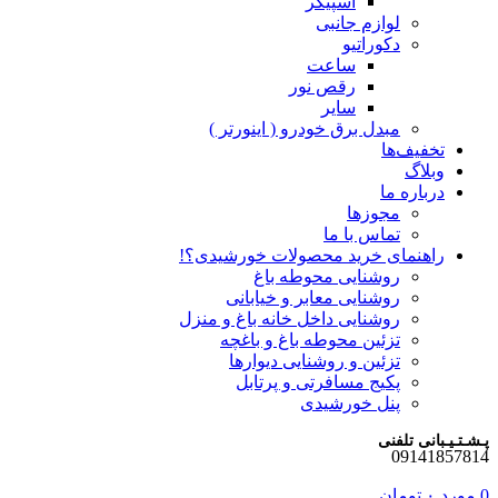
اسپیکر
لوازم جانبی
دکوراتیو
ساعت
رقص نور
سایر
مبدل برق خودرو ( اینورتر )
تخفیف‌ها
وبلاگ
درباره ما
مجوزها
تماس با ما
راهنمای خرید محصولات خورشیدی؟!
روشنایی محوطه باغ
روشنایی معابر و خیابانی
روشنایی داخل خانه باغ و منزل
تزئین محوطه باغ و باغچه
تزئین و روشنایی دیوارها
پکیج مسافرتی و پرتابل
پنل خورشیدی
پـشـتـیـبانی تلفنی
09141857814
0
مورد
۰
تومان