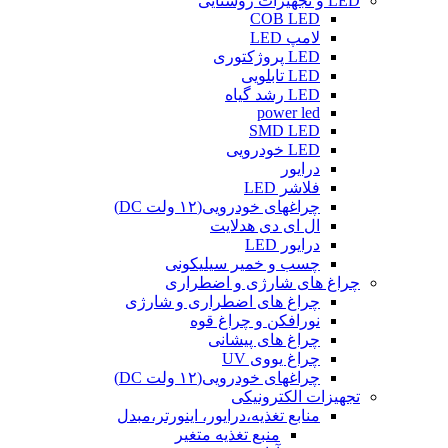
LED و تجهیزات روشنایی
COB LED
لامپ LED
LED پروژکتوری
LED تابلویی
LED رشد گیاه
power led
SMD LED
LED خودرویی
درایور
فلاشر LED
چراغهای خودرویی(۱۲ ولت DC)
ال ای دی هدلایت
درایور LED
چسب و خمیر سیلیکونی
چراغ های شارژی و اضطراری
چراغ های اضطراری و شارژی
نورافکن و چراغ قوه
چراغ های پیشانی
چراغ یووی UV
چراغهای خودرویی(۱۲ ولت DC)
تجهیزات الکترونیکی
منابع تغذیه،درایور، اینورتر،مبدل
منبع تغذیه متغیر