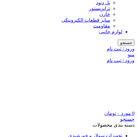
پل دیود
ترانزیستور
خازن
سایر قطعات الکترونیکی
مقاومت
لوازم جانبی
جستجو
ورود / ثبت نام
منو
ورود / ثبت نام
0
مورد
۰
تومان
جستجو
دسته بندی محصولات
تجهیزات سولار و خورشیدی