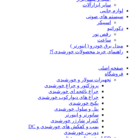
سایر ابزارآلات
لوازم جانبی
سیستم های صوتی
اسپیکر
دکوراتیو
رقص نور
ساعت
مبدل برق خودرو ( اینورتر )
راهنمای خرید محصولات خورشیدی؟!
صفحه اصلی
فروشگاه
تجهیزات سولار و خورشیدی
پروژکتور و چراغ خورشیدی
چراغ باغچه ای خورشیدی
چراغ های دیوارکوب خورشیدی
پکیج خورشیدی
پنل و سلول خورشیدی
سانورتر و اینورتر
کنترلر شارژر خورشیدی
پمپ و کفکش های خورشیدی و DC
دوربین خورشیدی