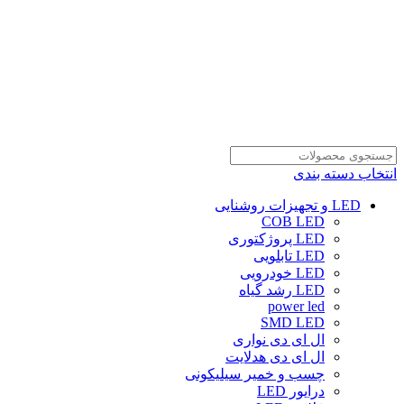
انتخاب دسته بندی
LED و تجهیزات روشنایی
COB LED
LED پروژکتوری
LED تابلویی
LED خودرویی
LED رشد گیاه
power led
SMD LED
ال ای دی نواری
ال ای دی هدلایت
چسب و خمیر سیلیکونی
درایور LED