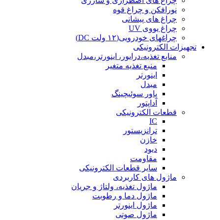
چراغ های اضطراری و شارژی
نورافکن و چراغ قوه
چراغ های پیشانی
چراغ یووی UV
چراغهای خودرویی(۱۲ ولت DC)
تجهیزات الکترونیکی
منابع تغذیه،درایور، اینورتر،مبدل
منبع تغذیه متغیر
اینورتر
مبدل
پاور سوئیچینگ
آداپتور
قطعات الکترونیکی
IC
ترانزیستور
خازن
دیود
مقاومت
سایر قطعات الکترونیکی
ماژول های کاربردی
ماژول تغذیه، ولتاژ و جریان
ماژول دما و رطوبت
ماژول اینورتر
ماژول صوتی