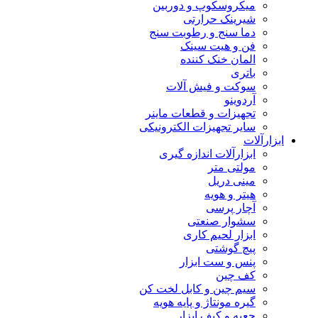
میکروسکوپ و دوربین
شیرینک حرارتی
دما سنج و رطوبت سنج
فن و هیت سینک
المان خنک کننده
باتری
سوکت و فیش آلات
آردوینو
تجهیزات و قطعات ماینر
سایر تجهیزات الکترونیکی
ابزارآلات
ابزارآلات اندازه گیری
مولتی متر
مینی دریل
هیتر و هویه
آچار پرسی
سشوار صنعتی
ابزار لحیم کاری
پیچ گوشتی
پنس و ست ابزار
کف چین
سیم چین و کابل لخت کن
گیره مونتاژ و پایه هویه
جعبه و کیف ابزار