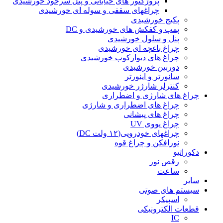
پروژکتور های خیابانی و پنل سرخود خورشیدی
چراغهای سقفی و سوله ای خورشیدی
پکیج خورشیدی
پمپ و کفکش های خورشیدی و DC
پنل و سلول خورشیدی
چراغ باغچه ای خورشیدی
چراغ های دیوارکوب خورشیدی
دوربین خورشیدی
سانورتر و اینورتر
کنترلر شارژر خورشیدی
چراغ های شارژی و اضطراری
چراغ های اضطراری و شارژی
چراغ های پیشانی
چراغ یووی UV
چراغهای خودرویی(۱۲ ولت DC)
نورافکن و چراغ قوه
دکوراتیو
رقص نور
ساعت
سایر
سیستم های صوتی
اسپیکر
قطعات الکترونیکی
IC