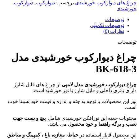
مدل
چراغ های دیوارکوب خورشیدی
برچسب:
دیوارکوب
,
دیوارکوب
BK-
خورشیدی
618-
3
توضیحات
عدد
توضیحات تکمیلی
نظرات (0)
توضیحات
چراغ دیوارکوب خورشیدی مدل
BK-618-3
چراغ دیوارکوب خورشیدی مدل لامپی
از چراغ های قابل شارژ
دارای باتری داخلی و قابل شارژ با نور خورشید است.
نور این محصولات با توجه به جثه و اندازه و قیمت خود نسبتا خوب
است.
محتویات جعبه این نورافکن خورشیدی شامل
پیچ و بست جهت
نصب
و
برگه راهنما
و
خود محصول
می باشد.
این محصول قابل استفاده در
حیاط
، مغازه، باغ ، کمپینگ و مناطق