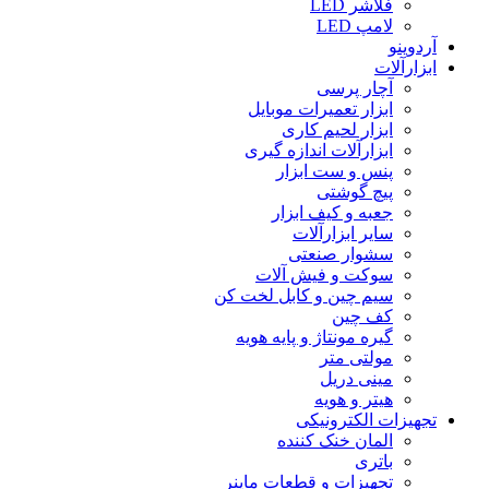
فلاشر LED
لامپ LED
آردوینو
ابزارآلات
آچار پرسی
ابزار تعمیرات موبایل
ابزار لحیم کاری
ابزارآلات اندازه گیری
پنس و ست ابزار
پیچ گوشتی
جعبه و کیف ابزار
سایر ابزارآلات
سشوار صنعتی
سوکت و فیش آلات
سیم چین و کابل لخت کن
کف چین
گیره مونتاژ و پایه هویه
مولتی متر
مینی دریل
هیتر و هویه
تجهیزات الکترونیکی
المان خنک کننده
باتری
تجهیزات و قطعات ماینر