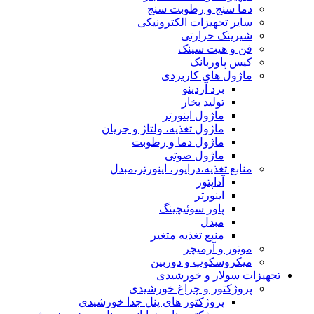
دما سنج و رطوبت سنج
سایر تجهیزات الکترونیکی
شیرینک حرارتی
فن و هیت سینک
کیس پاوربانک
ماژول های کاربردی
برد آردینو
تولید بخار
ماژول اینورتر
ماژول تغذیه، ولتاژ و جریان
ماژول دما و رطوبت
ماژول صوتی
منابع تغذیه،درایور، اینورتر،مبدل
آداپتور
اینورتر
پاور سوئیچینگ
مبدل
منبع تغذیه متغیر
موتور و آرمیچر
میکروسکوپ و دوربین
تجهیزات سولار و خورشیدی
پروژکتور و چراغ خورشیدی
پروژکتور های پنل جدا خورشیدی