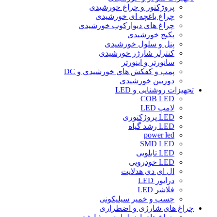
پروژکتور و چراغ خورشیدی
چراغ باغچه ای خورشیدی
چراغ های دیوارکوب خورشیدی
پکیج خورشیدی
پنل و سلول خورشیدی
کنترلر شارژر خورشیدی
سانورتر و اینورتر
پمپ و کفکش های خورشیدی و DC
دوربین خورشیدی
تجهیزات روشنایی و LED
COB LED
لامپ LED
LED پروژکتوری
LED رشد گیاه
power led
SMD LED
LED تابلویی
LED خودرویی
ال ای دی هدلایت
درایور LED
فلاشر LED
چسب و خمیر سیلیکونی
چراغ های شارژی و اضطراری