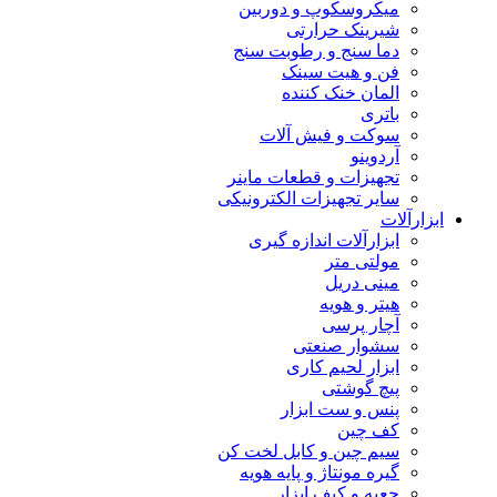
میکروسکوپ و دوربین
شیرینک حرارتی
دما سنج و رطوبت سنج
فن و هیت سینک
المان خنک کننده
باتری
سوکت و فیش آلات
آردوینو
تجهیزات و قطعات ماینر
سایر تجهیزات الکترونیکی
ابزارآلات
ابزارآلات اندازه گیری
مولتی متر
مینی دریل
هیتر و هویه
آچار پرسی
سشوار صنعتی
ابزار لحیم کاری
پیچ گوشتی
پنس و ست ابزار
کف چین
سیم چین و کابل لخت کن
گیره مونتاژ و پایه هویه
جعبه و کیف ابزار