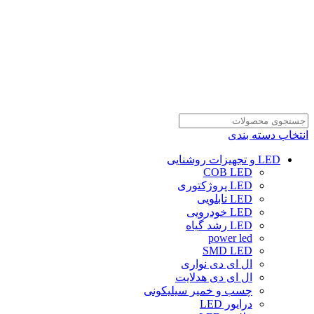
انتخاب دسته بندی
LED و تجهیزات روشنایی
COB LED
LED پروژکتوری
LED تابلویی
LED خودرویی
LED رشد گیاه
power led
SMD LED
ال ای دی نواری
ال ای دی هدلایت
چسب و خمیر سیلیکونی
درایور LED