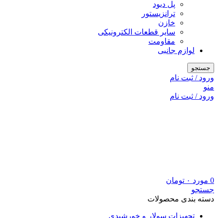
پل دیود
ترانزیستور
خازن
سایر قطعات الکترونیکی
مقاومت
لوازم جانبی
جستجو
ورود / ثبت نام
منو
ورود / ثبت نام
0
مورد
۰
تومان
جستجو
دسته بندی محصولات
تجهیزات سولار و خورشیدی