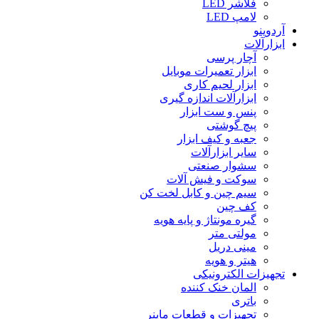
فلاشر LED
لامپ LED
آردوینو
ابزارآلات
آچار پرسی
ابزار تعمیرات موبایل
ابزار لحیم کاری
ابزارآلات اندازه گیری
پنس و ست ابزار
پیچ گوشتی
جعبه و کیف ابزار
سایر ابزارآلات
سشوار صنعتی
سوکت و فیش آلات
سیم چین و کابل لخت کن
کف چین
گیره مونتاژ و پایه هویه
مولتی متر
مینی دریل
هیتر و هویه
تجهیزات الکترونیکی
المان خنک کننده
باتری
تجهیزات و قطعات ماینر