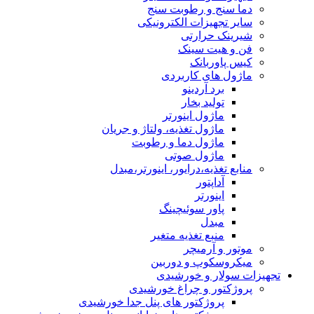
دما سنج و رطوبت سنج
سایر تجهیزات الکترونیکی
شیرینک حرارتی
فن و هیت سینک
کیس پاوربانک
ماژول های کاربردی
برد آردینو
تولید بخار
ماژول اینورتر
ماژول تغذیه، ولتاژ و جریان
ماژول دما و رطوبت
ماژول صوتی
منابع تغذیه،درایور، اینورتر،مبدل
آداپتور
اینورتر
پاور سوئیچینگ
مبدل
منبع تغذیه متغیر
موتور و آرمیچر
میکروسکوپ و دوربین
تجهیزات سولار و خورشیدی
پروژکتور و چراغ خورشیدی
پروژکتور های پنل جدا خورشیدی