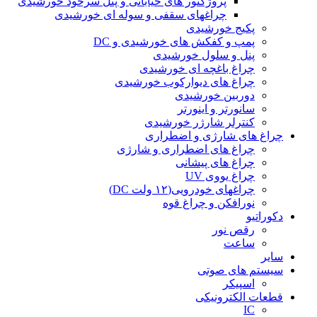
پروژکتور های خیابانی و پنل سرخود خورشیدی
چراغهای سقفی و سوله ای خورشیدی
پکیج خورشیدی
پمپ و کفکش های خورشیدی و DC
پنل و سلول خورشیدی
چراغ باغچه ای خورشیدی
چراغ های دیوارکوب خورشیدی
دوربین خورشیدی
سانورتر و اینورتر
کنترلر شارژر خورشیدی
چراغ های شارژی و اضطراری
چراغ های اضطراری و شارژی
چراغ های پیشانی
چراغ یووی UV
چراغهای خودرویی(۱۲ ولت DC)
نورافکن و چراغ قوه
دکوراتیو
رقص نور
ساعت
سایر
سیستم های صوتی
اسپیکر
قطعات الکترونیکی
IC