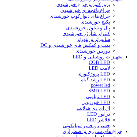
پروژکتور و چراغ خورشیدی
چراغ باغچه ای خورشیدی
چراغ های دیوارکوب خورشیدی
پکیج خورشیدی
پنل و سلول خورشیدی
کنترلر شارژر خورشیدی
سانورتر و اینورتر
پمپ و کفکش های خورشیدی و DC
دوربین خورشیدی
تجهیزات روشنایی و LED
COB LED
لامپ LED
LED پروژکتوری
LED رشد گیاه
power led
SMD LED
LED تابلویی
LED خودرویی
ال ای دی هدلایت
درایور LED
فلاشر LED
چسب و خمیر سیلیکونی
چراغ های شارژی و اضطراری