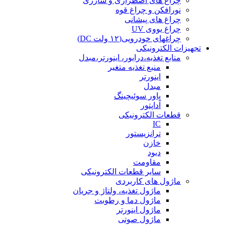
چراغ های اضطراری و شارژی
نورافکن و چراغ قوه
چراغ های پیشانی
چراغ یووی UV
چراغهای خودرویی(۱۲ ولت DC)
تجهیزات الکترونیکی
منابع تغذیه،درایور، اینورتر،مبدل
منبع تغذیه متغیر
اینورتر
مبدل
پاور سوئیچینگ
آداپتور
قطعات الکترونیکی
IC
ترانزیستور
خازن
دیود
مقاومت
سایر قطعات الکترونیکی
ماژول های کاربردی
ماژول تغذیه، ولتاژ و جریان
ماژول دما و رطوبت
ماژول اینورتر
ماژول صوتی