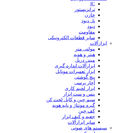
IC
ترانزیستور
خازن
پل دیود
دیود
مقاومت
سایر قطعات الکترونیکی
ابزارآلات
مولتی متر
هیتر و هویه
مینی دریل
ابزارآلات اندازه گیری
ابزار تعمیرات موبایل
پیچ گوشتی
آچار پرسی
ابزار لحیم کاری
پنس و ست ابزار
سیم چین و کابل لخت کن
گیره مونتاژ و پایه هویه
کف چین
جعبه و کیف ابزار
سایر ابزارآلات
سیستم های صوتی