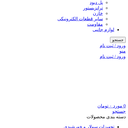
پل دیود
ترانزیستور
خازن
سایر قطعات الکترونیکی
مقاومت
لوازم جانبی
جستجو
ورود / ثبت نام
منو
ورود / ثبت نام
0
مورد
۰
تومان
جستجو
دسته بندی محصولات
تجهیزات سولار و خورشیدی