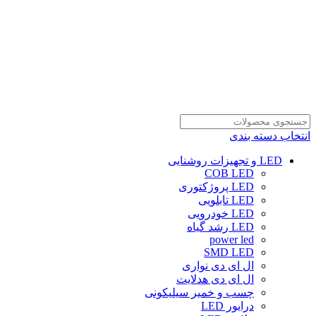
انتخاب دسته بندی
LED و تجهیزات روشنایی
COB LED
LED پروژکتوری
LED تابلویی
LED خودرویی
LED رشد گیاه
power led
SMD LED
ال ای دی نواری
ال ای دی هدلایت
چسب و خمیر سیلیکونی
درایور LED