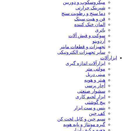
میکروسکوپ و دوربین
شیرینک حرارتی
دما سنج و رطوبت سنج
فن و هیت سینک
المان خنک کننده
باتری
سوکت و فیش آلات
آردوینو
تجهیزات و قطعات ماینر
سایر تجهیزات الکترونیکی
ابزارآلات
ابزارآلات اندازه گیری
مولتی متر
مینی دریل
هیتر و هویه
آچار پرسی
سشوار صنعتی
ابزار لحیم کاری
پیچ گوشتی
پنس و ست ابزار
کف چین
سیم چین و کابل لخت کن
گیره مونتاژ و پایه هویه
جعبه و کیف ابزار