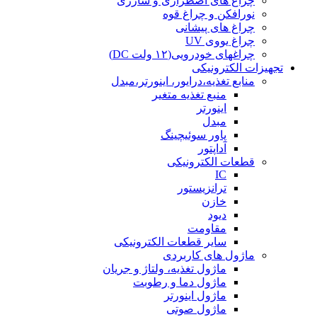
چراغ های اضطراری و شارژی
نورافکن و چراغ قوه
چراغ های پیشانی
چراغ یووی UV
چراغهای خودرویی(۱۲ ولت DC)
تجهیزات الکترونیکی
منابع تغذیه،درایور، اینورتر،مبدل
منبع تغذیه متغیر
اینورتر
مبدل
پاور سوئیچینگ
آداپتور
قطعات الکترونیکی
IC
ترانزیستور
خازن
دیود
مقاومت
سایر قطعات الکترونیکی
ماژول های کاربردی
ماژول تغذیه، ولتاژ و جریان
ماژول دما و رطوبت
ماژول اینورتر
ماژول صوتی