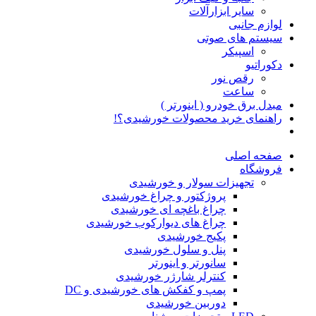
سایر ابزارآلات
لوازم جانبی
سیستم های صوتی
اسپیکر
دکوراتیو
رقص نور
ساعت
مبدل برق خودرو ( اینورتر )
راهنمای خرید محصولات خورشیدی؟!
صفحه اصلی
فروشگاه
تجهیزات سولار و خورشیدی
پروژکتور و چراغ خورشیدی
چراغ باغچه ای خورشیدی
چراغ های دیوارکوب خورشیدی
پکیج خورشیدی
پنل و سلول خورشیدی
سانورتر و اینورتر
کنترلر شارژر خورشیدی
پمپ و کفکش های خورشیدی و DC
دوربین خورشیدی