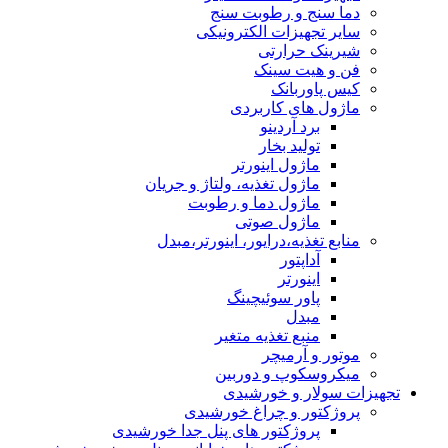
دما سنج و رطوبت سنج
سایر تجهیزات الکترونیکی
شیرینک حرارتی
فن و هیت سینک
کیس پاوربانک
ماژول های کاربردی
برد آردینو
تولید بخار
ماژول اینورتر
ماژول تغذیه، ولتاژ و جریان
ماژول دما و رطوبت
ماژول صوتی
منابع تغذیه،درایور، اینورتر،مبدل
آداپتور
اینورتر
پاور سوئیچینگ
مبدل
منبع تغذیه متغیر
موتور و آرمیچر
میکروسکوپ و دوربین
تجهیزات سولار و خورشیدی
پروژکتور و چراغ خورشیدی
پروژکتور های پنل جدا خورشیدی