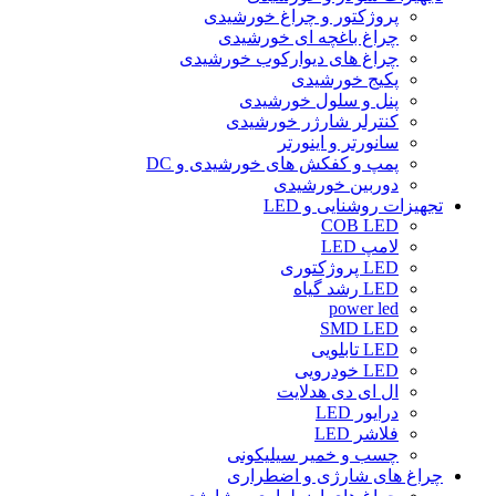
پروژکتور و چراغ خورشیدی
چراغ باغچه ای خورشیدی
چراغ های دیوارکوب خورشیدی
پکیج خورشیدی
پنل و سلول خورشیدی
کنترلر شارژر خورشیدی
سانورتر و اینورتر
پمپ و کفکش های خورشیدی و DC
دوربین خورشیدی
تجهیزات روشنایی و LED
COB LED
لامپ LED
LED پروژکتوری
LED رشد گیاه
power led
SMD LED
LED تابلویی
LED خودرویی
ال ای دی هدلایت
درایور LED
فلاشر LED
چسب و خمیر سیلیکونی
چراغ های شارژی و اضطراری