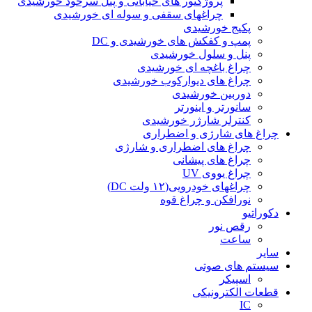
پروژکتور های خیابانی و پنل سرخود خورشیدی
چراغهای سقفی و سوله ای خورشیدی
پکیج خورشیدی
پمپ و کفکش های خورشیدی و DC
پنل و سلول خورشیدی
چراغ باغچه ای خورشیدی
چراغ های دیوارکوب خورشیدی
دوربین خورشیدی
سانورتر و اینورتر
کنترلر شارژر خورشیدی
چراغ های شارژی و اضطراری
چراغ های اضطراری و شارژی
چراغ های پیشانی
چراغ یووی UV
چراغهای خودرویی(۱۲ ولت DC)
نورافکن و چراغ قوه
دکوراتیو
رقص نور
ساعت
سایر
سیستم های صوتی
اسپیکر
قطعات الکترونیکی
IC