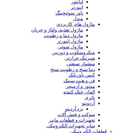
آداپتور
اینورتر
پاور سوئیچینگ
مبدل
ماژول های کاربردی
ماژول تغذیه، ولتاژ و جریان
ماژول دما و رطوبت
ماژول اینورتر
ماژول صوتی
میکروسکوپ و دوربین
شیرینک حرارتی
سشوار صنعتی
دما سنج و رطوبت سنج
کیس پاوربانک
فن و هیت سینک
موتور و آرمیچر
المان خنک کننده
باتری
آردوینو
برد آردینو
سوکت و فیش آلات
تجهیزات و قطعات ماینر
سایر تجهیزات الکترونیکی
قطعات الکترونیکی