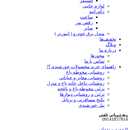
اسپیکر
لوازم جانبی
دکوراتیو
ساعت
رقص نور
سایر
مبدل برق خودرو ( اینورتر )
تخفیف‌ها
وبلاگ
درباره ما
مجوزها
تماس با ما
راهنمای خرید محصولات خورشیدی؟!
روشنایی محوطه باغ
روشنایی معابر و خیابانی
روشنایی داخل خانه باغ و منزل
تزئین محوطه باغ و باغچه
تزئین و روشنایی دیوارها
پکیج مسافرتی و پرتابل
پنل خورشیدی
پـشـتـیـبانی تلفنی
09141857814
0
مورد
۰
تومان