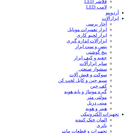
فلاشر LED
لامپ LED
آردوینو
ابزارآلات
آچار پرسی
ابزار تعمیرات موبایل
ابزار لحیم کاری
ابزارآلات اندازه گیری
پنس و ست ابزار
پیچ گوشتی
جعبه و کیف ابزار
سایر ابزارآلات
سشوار صنعتی
سوکت و فیش آلات
سیم چین و کابل لخت کن
کف چین
گیره مونتاژ و پایه هویه
مولتی متر
مینی دریل
هیتر و هویه
تجهیزات الکترونیکی
المان خنک کننده
باتری
تجهیزات و قطعات ماینر