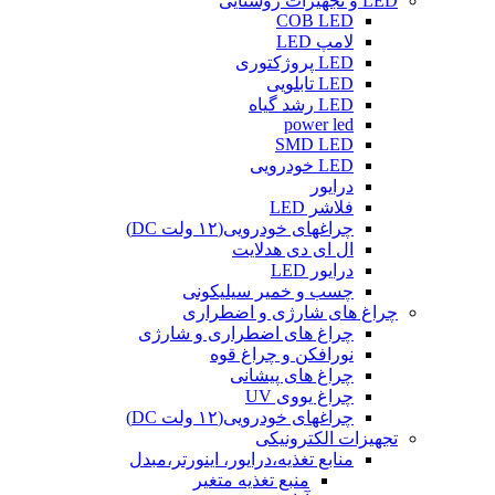
LED و تجهیزات روشنایی
COB LED
لامپ LED
LED پروژکتوری
LED تابلویی
LED رشد گیاه
power led
SMD LED
LED خودرویی
درایور
فلاشر LED
چراغهای خودرویی(۱۲ ولت DC)
ال ای دی هدلایت
درایور LED
چسب و خمیر سیلیکونی
چراغ های شارژی و اضطراری
چراغ های اضطراری و شارژی
نورافکن و چراغ قوه
چراغ های پیشانی
چراغ یووی UV
چراغهای خودرویی(۱۲ ولت DC)
تجهیزات الکترونیکی
منابع تغذیه،درایور، اینورتر،مبدل
منبع تغذیه متغیر