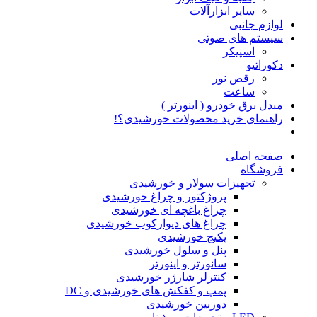
سایر ابزارآلات
لوازم جانبی
سیستم های صوتی
اسپیکر
دکوراتیو
رقص نور
ساعت
مبدل برق خودرو ( اینورتر )
راهنمای خرید محصولات خورشیدی؟!
صفحه اصلی
فروشگاه
تجهیزات سولار و خورشیدی
پروژکتور و چراغ خورشیدی
چراغ باغچه ای خورشیدی
چراغ های دیوارکوب خورشیدی
پکیج خورشیدی
پنل و سلول خورشیدی
سانورتر و اینورتر
کنترلر شارژر خورشیدی
پمپ و کفکش های خورشیدی و DC
دوربین خورشیدی