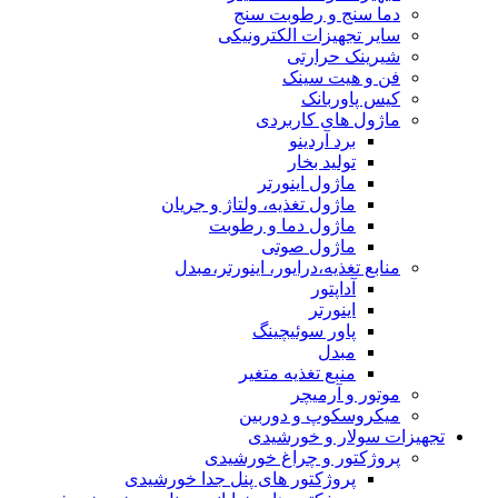
دما سنج و رطوبت سنج
سایر تجهیزات الکترونیکی
شیرینک حرارتی
فن و هیت سینک
کیس پاوربانک
ماژول های کاربردی
برد آردینو
تولید بخار
ماژول اینورتر
ماژول تغذیه، ولتاژ و جریان
ماژول دما و رطوبت
ماژول صوتی
منابع تغذیه،درایور، اینورتر،مبدل
آداپتور
اینورتر
پاور سوئیچینگ
مبدل
منبع تغذیه متغیر
موتور و آرمیچر
میکروسکوپ و دوربین
تجهیزات سولار و خورشیدی
پروژکتور و چراغ خورشیدی
پروژکتور های پنل جدا خورشیدی