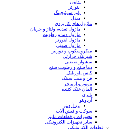
آداپتور
اینورتر
پاور سوئیچینگ
مبدل
ماژول های کاربردی
ماژول تغذیه، ولتاژ و جریان
ماژول دما و رطوبت
ماژول اینورتر
ماژول صوتی
میکروسکوپ و دوربین
شیرینک حرارتی
سشوار صنعتی
دما سنج و رطوبت سنج
کیس پاوربانک
فن و هیت سینک
موتور و آرمیچر
المان خنک کننده
باتری
آردوینو
برد آردینو
سوکت و فیش آلات
تجهیزات و قطعات ماینر
سایر تجهیزات الکترونیکی
قطعات الکترونیکی