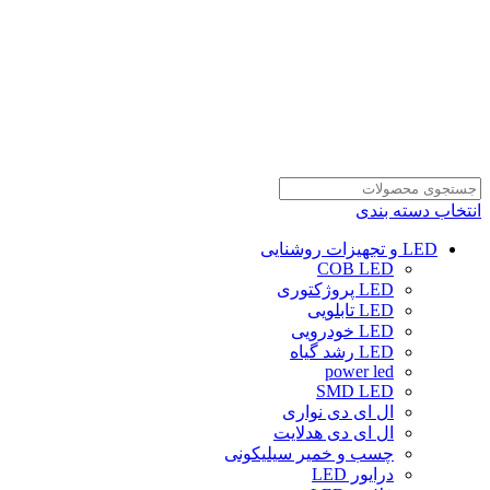
انتخاب دسته بندی
LED و تجهیزات روشنایی
COB LED
LED پروژکتوری
LED تابلویی
LED خودرویی
LED رشد گیاه
power led
SMD LED
ال ای دی نواری
ال ای دی هدلایت
چسب و خمیر سیلیکونی
درایور LED