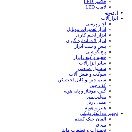
فلاشر LED
لامپ LED
آردوینو
ابزارآلات
آچار پرسی
ابزار تعمیرات موبایل
ابزار لحیم کاری
ابزارآلات اندازه گیری
پنس و ست ابزار
پیچ گوشتی
جعبه و کیف ابزار
سایر ابزارآلات
سشوار صنعتی
سوکت و فیش آلات
سیم چین و کابل لخت کن
کف چین
گیره مونتاژ و پایه هویه
مولتی متر
مینی دریل
هیتر و هویه
تجهیزات الکترونیکی
المان خنک کننده
باتری
تجهیزات و قطعات ماینر