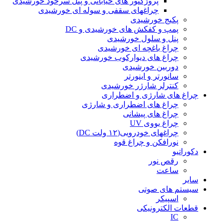
پروژکتور های خیابانی و پنل سرخود خورشیدی
چراغهای سقفی و سوله ای خورشیدی
پکیج خورشیدی
پمپ و کفکش های خورشیدی و DC
پنل و سلول خورشیدی
چراغ باغچه ای خورشیدی
چراغ های دیوارکوب خورشیدی
دوربین خورشیدی
سانورتر و اینورتر
کنترلر شارژر خورشیدی
چراغ های شارژی و اضطراری
چراغ های اضطراری و شارژی
چراغ های پیشانی
چراغ یووی UV
چراغهای خودرویی(۱۲ ولت DC)
نورافکن و چراغ قوه
دکوراتیو
رقص نور
ساعت
سایر
سیستم های صوتی
اسپیکر
قطعات الکترونیکی
IC