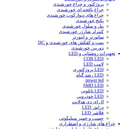
پروژکتور و چراغ خورشیدی
چراغ باغچه ای خورشیدی
چراغ های دیوارکوب خورشیدی
پکیج خورشیدی
پنل و سلول خورشیدی
کنترلر شارژر خورشیدی
سانورتر و اینورتر
پمپ و کفکش های خورشیدی و DC
دوربین خورشیدی
تجهیزات روشنایی و LED
COB LED
لامپ LED
LED پروژکتوری
LED رشد گیاه
power led
SMD LED
LED تابلویی
LED خودرویی
ال ای دی هدلایت
درایور LED
فلاشر LED
چسب و خمیر سیلیکونی
چراغ های شارژی و اضطراری