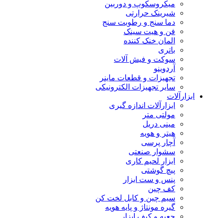
میکروسکوپ و دوربین
شیرینک حرارتی
دما سنج و رطوبت سنج
فن و هیت سینک
المان خنک کننده
باتری
سوکت و فیش آلات
آردوینو
تجهیزات و قطعات ماینر
سایر تجهیزات الکترونیکی
ابزارآلات
ابزارآلات اندازه گیری
مولتی متر
مینی دریل
هیتر و هویه
آچار پرسی
سشوار صنعتی
ابزار لحیم کاری
پیچ گوشتی
پنس و ست ابزار
کف چین
سیم چین و کابل لخت کن
گیره مونتاژ و پایه هویه
جعبه و کیف ابزار