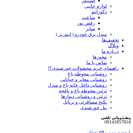
اسپیکر
لوازم جانبی
دکوراتیو
ساعت
رقص نور
سایر
مبدل برق خودرو ( اینورتر )
تخفیف‌ها
وبلاگ
درباره ما
مجوزها
تماس با ما
راهنمای خرید محصولات خورشیدی؟!
روشنایی محوطه باغ
روشنایی معابر و خیابانی
روشنایی داخل خانه باغ و منزل
تزئین محوطه باغ و باغچه
تزئین و روشنایی دیوارها
پکیج مسافرتی و پرتابل
پنل خورشیدی
پـشـتـیـبانی تلفنی
09141857814
1
مورد
۵۴۰,۰۰۰
تومان