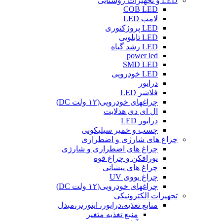
LED و تجهیزات روشنایی
COB LED
لامپ LED
LED پروژکتوری
LED تابلویی
LED رشد گیاه
power led
SMD LED
LED خودرویی
درایور
فلاشر LED
چراغهای خودرویی(۱۲ ولت DC)
ال ای دی هدلایت
درایور LED
چسب و خمیر سیلیکونی
چراغ های شارژی و اضطراری
چراغ های اضطراری و شارژی
نورافکن و چراغ قوه
چراغ های پیشانی
چراغ یووی UV
چراغهای خودرویی(۱۲ ولت DC)
تجهیزات الکترونیکی
منابع تغذیه،درایور، اینورتر،مبدل
منبع تغذیه متغیر