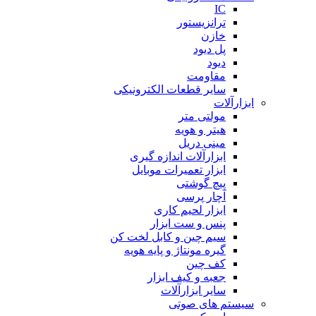
IC
ترانزیستور
خازن
پل دیود
دیود
مقاومت
سایر قطعات الکترونیکی
ابزارآلات
مولتی متر
هیتر و هویه
مینی دریل
ابزارآلات اندازه گیری
ابزار تعمیرات موبایل
پیچ گوشتی
آچار پرسی
ابزار لحیم کاری
پنس و ست ابزار
سیم چین و کابل لخت کن
گیره مونتاژ و پایه هویه
کف چین
جعبه و کیف ابزار
سایر ابزارآلات
سیستم های صوتی