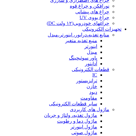
چراغ های اضطراری و شارژی
نورافکن و چراغ قوه
چراغ های پیشانی
چراغ یووی UV
چراغهای خودرویی(۱۲ ولت DC)
تجهیزات الکترونیکی
منابع تغذیه،درایور، اینورتر،مبدل
منبع تغذیه متغیر
اینورتر
مبدل
پاور سوئیچینگ
آداپتور
قطعات الکترونیکی
IC
ترانزیستور
خازن
دیود
مقاومت
سایر قطعات الکترونیکی
ماژول های کاربردی
ماژول تغذیه، ولتاژ و جریان
ماژول دما و رطوبت
ماژول اینورتر
ماژول صوتی