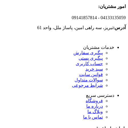
امور مشتریان:
09141857814
- 04133135059
آدرس:
تبریز، سه راهی امین، پاساژ ملل، واحد 61
خدمات مشتریان
پیگیری سفارش
پیگیری پستی
حساب کاربری
سبد خرید
قوانین سایت
سوالات متداول
شرایط مرجوعی
دسترسی سریع
فروشگاه
درباره ما
وبلاگ ما
تماس با ما