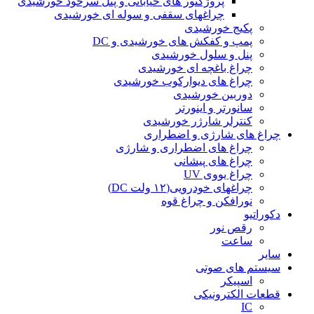
پروژکتور های خیابانی و پنل سرخود خورشیدی
چراغهای سقفی و سوله ای خورشیدی
پکیج خورشیدی
پمپ و کفکش های خورشیدی و DC
پنل و سلول خورشیدی
چراغ باغچه ای خورشیدی
چراغ های دیوارکوب خورشیدی
دوربین خورشیدی
سانورتر و اینورتر
کنترلر شارژر خورشیدی
چراغ های شارژی و اضطراری
چراغ های اضطراری و شارژی
چراغ های پیشانی
چراغ یووی UV
چراغهای خودرویی(۱۲ ولت DC)
نورافکن و چراغ قوه
دکوراتیو
رقص نور
ساعت
سایر
سیستم های صوتی
اسپیکر
قطعات الکترونیکی
IC