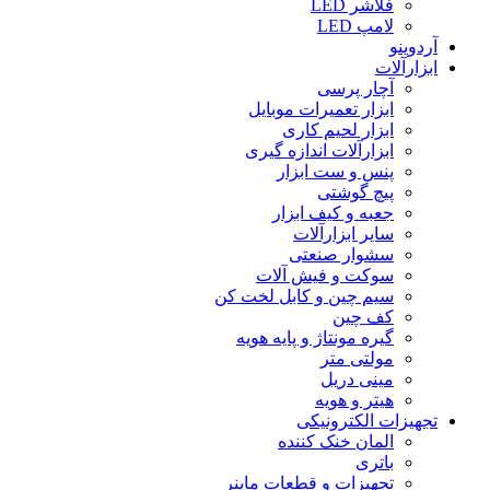
فلاشر LED
لامپ LED
آردوینو
ابزارآلات
آچار پرسی
ابزار تعمیرات موبایل
ابزار لحیم کاری
ابزارآلات اندازه گیری
پنس و ست ابزار
پیچ گوشتی
جعبه و کیف ابزار
سایر ابزارآلات
سشوار صنعتی
سوکت و فیش آلات
سیم چین و کابل لخت کن
کف چین
گیره مونتاژ و پایه هویه
مولتی متر
مینی دریل
هیتر و هویه
تجهیزات الکترونیکی
المان خنک کننده
باتری
تجهیزات و قطعات ماینر