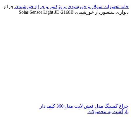
خانه
تجهیزات سولار و خورشیدی
پروژکتور و چراغ خورشیدی
چراغ
دیواری سنسوردار خورشیدی Solar Sensor Light JD-2168B
چراغ کمپینگ مدل فیش لایت مدل 360 کیف دار
بازگشت به محصولات