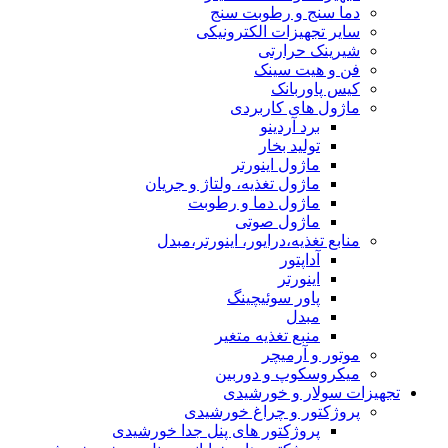
دما سنج و رطوبت سنج
سایر تجهیزات الکترونیکی
شیرینک حرارتی
فن و هیت سینک
کیس پاوربانک
ماژول های کاربردی
برد آردینو
تولید بخار
ماژول اینورتر
ماژول تغذیه، ولتاژ و جریان
ماژول دما و رطوبت
ماژول صوتی
منابع تغذیه،درایور، اینورتر،مبدل
آداپتور
اینورتر
پاور سوئیچینگ
مبدل
منبع تغذیه متغیر
موتور و آرمیچر
میکروسکوپ و دوربین
تجهیزات سولار و خورشیدی
پروژکتور و چراغ خورشیدی
پروژکتور های پنل جدا خورشیدی