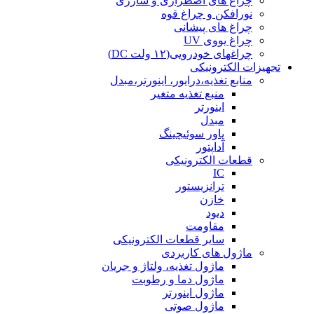
چراغ های اضطراری و شارژی
نورافکن و چراغ قوه
چراغ های پیشانی
چراغ یووی UV
چراغهای خودرویی(۱۲ ولت DC)
تجهیزات الکترونیکی
منابع تغذیه،درایور، اینورتر،مبدل
منبع تغذیه متغیر
اینورتر
مبدل
پاور سوئیچینگ
آداپتور
قطعات الکترونیکی
IC
ترانزیستور
خازن
دیود
مقاومت
سایر قطعات الکترونیکی
ماژول های کاربردی
ماژول تغذیه، ولتاژ و جریان
ماژول دما و رطوبت
ماژول اینورتر
ماژول صوتی