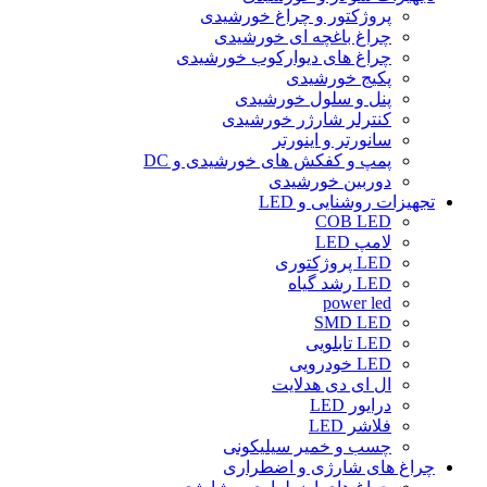
پروژکتور و چراغ خورشیدی
چراغ باغچه ای خورشیدی
چراغ های دیوارکوب خورشیدی
پکیج خورشیدی
پنل و سلول خورشیدی
کنترلر شارژر خورشیدی
سانورتر و اینورتر
پمپ و کفکش های خورشیدی و DC
دوربین خورشیدی
تجهیزات روشنایی و LED
COB LED
لامپ LED
LED پروژکتوری
LED رشد گیاه
power led
SMD LED
LED تابلویی
LED خودرویی
ال ای دی هدلایت
درایور LED
فلاشر LED
چسب و خمیر سیلیکونی
چراغ های شارژی و اضطراری