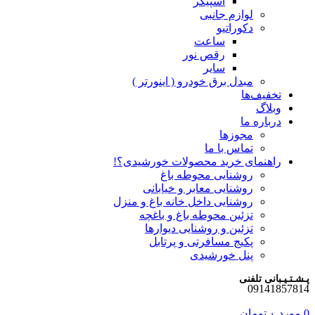
اسپیکر
لوازم جانبی
دکوراتیو
ساعت
رقص نور
سایر
مبدل برق خودرو ( اینورتر )
تخفیف‌ها
وبلاگ
درباره ما
مجوزها
تماس با ما
راهنمای خرید محصولات خورشیدی؟!
روشنایی محوطه باغ
روشنایی معابر و خیابانی
روشنایی داخل خانه باغ و منزل
تزئین محوطه باغ و باغچه
تزئین و روشنایی دیوارها
پکیج مسافرتی و پرتابل
پنل خورشیدی
پـشـتـیـبانی تلفنی
09141857814
0
مورد
۰
تومان