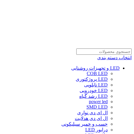
انتخاب دسته بندی
LED و تجهیزات روشنایی
COB LED
LED پروژکتوری
LED تابلویی
LED خودرویی
LED رشد گیاه
power led
SMD LED
ال ای دی نواری
ال ای دی هدلایت
چسب و خمیر سیلیکونی
درایور LED