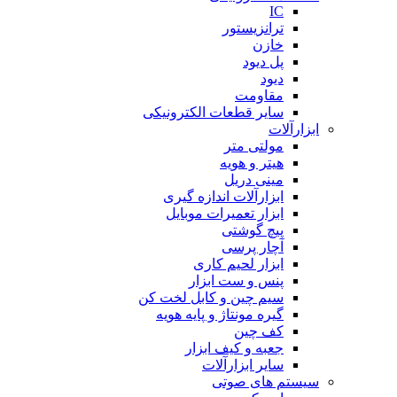
IC
ترانزیستور
خازن
پل دیود
دیود
مقاومت
سایر قطعات الکترونیکی
ابزارآلات
مولتی متر
هیتر و هویه
مینی دریل
ابزارآلات اندازه گیری
ابزار تعمیرات موبایل
پیچ گوشتی
آچار پرسی
ابزار لحیم کاری
پنس و ست ابزار
سیم چین و کابل لخت کن
گیره مونتاژ و پایه هویه
کف چین
جعبه و کیف ابزار
سایر ابزارآلات
سیستم های صوتی