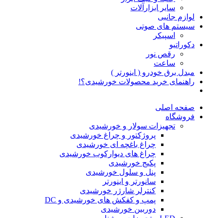
سایر ابزارآلات
لوازم جانبی
سیستم های صوتی
اسپیکر
دکوراتیو
رقص نور
ساعت
مبدل برق خودرو ( اینورتر )
راهنمای خرید محصولات خورشیدی؟!
صفحه اصلی
فروشگاه
تجهیزات سولار و خورشیدی
پروژکتور و چراغ خورشیدی
چراغ باغچه ای خورشیدی
چراغ های دیوارکوب خورشیدی
پکیج خورشیدی
پنل و سلول خورشیدی
سانورتر و اینورتر
کنترلر شارژر خورشیدی
پمپ و کفکش های خورشیدی و DC
دوربین خورشیدی