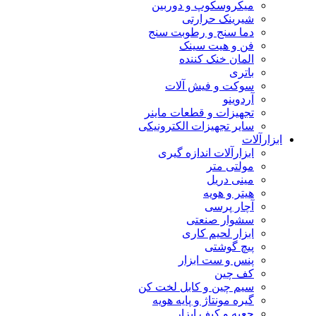
میکروسکوپ و دوربین
شیرینک حرارتی
دما سنج و رطوبت سنج
فن و هیت سینک
المان خنک کننده
باتری
سوکت و فیش آلات
آردوینو
تجهیزات و قطعات ماینر
سایر تجهیزات الکترونیکی
ابزارآلات
ابزارآلات اندازه گیری
مولتی متر
مینی دریل
هیتر و هویه
آچار پرسی
سشوار صنعتی
ابزار لحیم کاری
پیچ گوشتی
پنس و ست ابزار
کف چین
سیم چین و کابل لخت کن
گیره مونتاژ و پایه هویه
جعبه و کیف ابزار