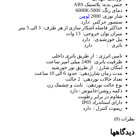
جنس بدنه: پلاستیک ABS
دمای رنگ: 5000-6000K
شار نوری: 2000
لومن
سنسور حرکتی :دارد
حداکثر فاصله آشکار سازی از هر طرف: 3 الی 5 متر
میزان توان خروجی: 13 وات
پنل خورشیدی: دارد
باتری : دارد
تامین انرژی : از طریق باتری داخلی
ظرفیت باتری: 2400 میلی آمپر ساعت
امکان شارژ : از طریق نور خورشید
مدت زمان شارژدهی: حدود 6 الی 10 ساعت
تعداد حالات نوردهی: 2 حالت
نوع حالت نوردهی: ثابت و چشمک زن
دکمه روشن/خاموش : دارد
مقاوم در برابر رطوبت
دارای استاندراد IP65
ریموت کنترل : دارد
نظرات (0)
دیدگاهها