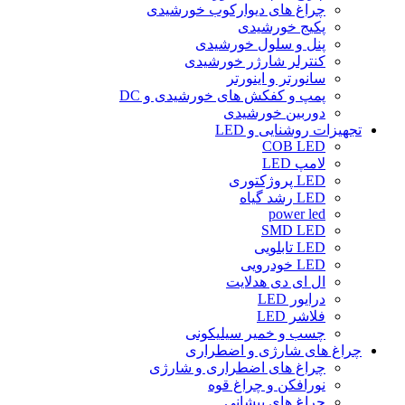
چراغ های دیوارکوب خورشیدی
پکیج خورشیدی
پنل و سلول خورشیدی
کنترلر شارژر خورشیدی
سانورتر و اینورتر
پمپ و کفکش های خورشیدی و DC
دوربین خورشیدی
تجهیزات روشنایی و LED
COB LED
لامپ LED
LED پروژکتوری
LED رشد گیاه
power led
SMD LED
LED تابلویی
LED خودرویی
ال ای دی هدلایت
درایور LED
فلاشر LED
چسب و خمیر سیلیکونی
چراغ های شارژی و اضطراری
چراغ های اضطراری و شارژی
نورافکن و چراغ قوه
چراغ های پیشانی