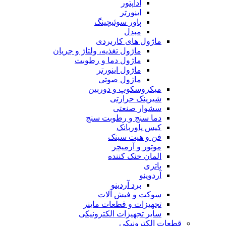
آداپتور
اینورتر
پاور سوئیچینگ
مبدل
ماژول های کاربردی
ماژول تغذیه، ولتاژ و جریان
ماژول دما و رطوبت
ماژول اینورتر
ماژول صوتی
میکروسکوپ و دوربین
شیرینک حرارتی
سشوار صنعتی
دما سنج و رطوبت سنج
کیس پاوربانک
فن و هیت سینک
موتور و آرمیچر
المان خنک کننده
باتری
آردوینو
برد آردینو
سوکت و فیش آلات
تجهیزات و قطعات ماینر
سایر تجهیزات الکترونیکی
قطعات الکترونیکی