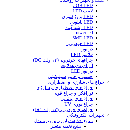
LED و تجهیزات روشنایی
COB LED
لامپ LED
LED پروژکتوری
LED تابلویی
LED رشد گیاه
power led
SMD LED
LED خودرویی
درایور
فلاشر LED
چراغهای خودرویی(۱۲ ولت DC)
ال ای دی هدلایت
درایور LED
چسب و خمیر سیلیکونی
چراغ های شارژی و اضطراری
چراغ های اضطراری و شارژی
نورافکن و چراغ قوه
چراغ های پیشانی
چراغ یووی UV
چراغهای خودرویی(۱۲ ولت DC)
تجهیزات الکترونیکی
منابع تغذیه،درایور، اینورتر،مبدل
منبع تغذیه متغیر