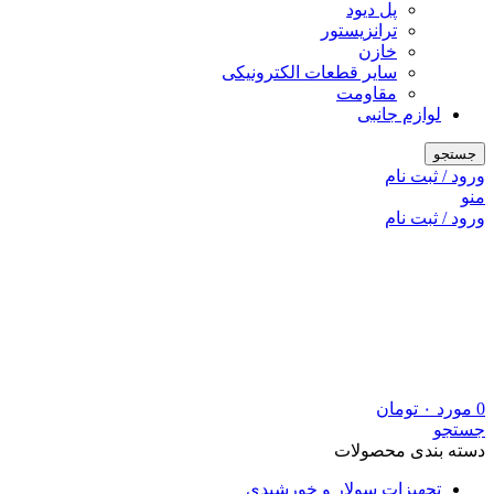
پل دیود
ترانزیستور
خازن
سایر قطعات الکترونیکی
مقاومت
لوازم جانبی
جستجو
ورود / ثبت نام
منو
ورود / ثبت نام
0
مورد
۰
تومان
جستجو
دسته بندی محصولات
تجهیزات سولار و خورشیدی