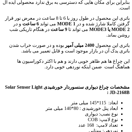
بنابراین برای مکان هایی که دسترسی به برق ندارد محصولی ایده آل
است.
باتری این محصول در طول روز با 6 تا 8 ساعت در معرض نور قرار
گرفتن کاملا شارژ شده و در
MODE 1
می تواند
6 ساعت
و در
MODE 2 یا MODE3
می تواند تا
9 ساعت
در هنگام تاریکی شب
روشن بماند.
باتری این محصول
2400 میلی آمپر
بوده و در صورت خراب شدن
باتری یدک آن در بازار موجود است و قابل تعمیر می باشد.
این چراغ ها هم ظاهر خوبی دارند و هم با اکثر دکوراسیون ها
هماهنگ است ضمن اینکه نوردهی خوبی دارد.
مشخصات چراغ دیواری سنسوردار خورشیدی Solar Sensor Light
JD-2168B :
ابعاد: 115*145 میلی متر
ابعاد پنل خورشیدی : 80*140 میلی متر
نوع نصب: دیواری
نوع لامپ: COB
تعداد لامپ: 168 عدد
نوردهی: مهتابی