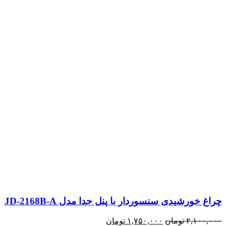
چراغ خورشیدی سنسوردار با پنل جدا مدل JD-2168B-A
قیمت
قیمت
۲,۱۰۰,۰۰۰
تومان
۱,۷۵۰,۰۰۰
تومان