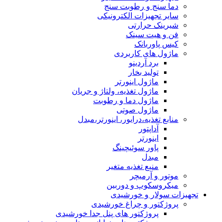
دما سنج و رطوبت سنج
سایر تجهیزات الکترونیکی
شیرینک حرارتی
فن و هیت سینک
کیس پاوربانک
ماژول های کاربردی
برد آردینو
تولید بخار
ماژول اینورتر
ماژول تغذیه، ولتاژ و جریان
ماژول دما و رطوبت
ماژول صوتی
منابع تغذیه،درایور، اینورتر،مبدل
آداپتور
اینورتر
پاور سوئیچینگ
مبدل
منبع تغذیه متغیر
موتور و آرمیچر
میکروسکوپ و دوربین
تجهیزات سولار و خورشیدی
پروژکتور و چراغ خورشیدی
پروژکتور های پنل جدا خورشیدی