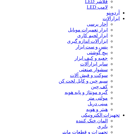
فلاشر LED
لامپ LED
آردوینو
ابزارآلات
آچار پرسی
ابزار تعمیرات موبایل
ابزار لحیم کاری
ابزارآلات اندازه گیری
پنس و ست ابزار
پیچ گوشتی
جعبه و کیف ابزار
سایر ابزارآلات
سشوار صنعتی
سوکت و فیش آلات
سیم چین و کابل لخت کن
کف چین
گیره مونتاژ و پایه هویه
مولتی متر
مینی دریل
هیتر و هویه
تجهیزات الکترونیکی
المان خنک کننده
باتری
تجهیزات و قطعات ماینر