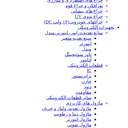
چراغ های اضطراری و شارژی
نورافکن و چراغ قوه
چراغ های پیشانی
چراغ یووی UV
چراغهای خودرویی(۱۲ ولت DC)
تجهیزات الکترونیکی
منابع تغذیه،درایور، اینورتر،مبدل
منبع تغذیه متغیر
اینورتر
مبدل
پاور سوئیچینگ
آداپتور
قطعات الکترونیکی
IC
ترانزیستور
خازن
دیود
مقاومت
سایر قطعات الکترونیکی
ماژول های کاربردی
ماژول تغذیه، ولتاژ و جریان
ماژول دما و رطوبت
ماژول اینورتر
ماژول صوتی