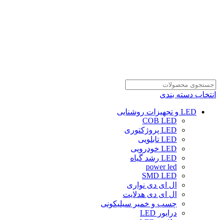
انتخاب دسته بندی
LED و تجهیزات روشنایی
COB LED
LED پروژکتوری
LED تابلویی
LED خودرویی
LED رشد گیاه
power led
SMD LED
ال ای دی نواری
ال ای دی هدلایت
چسب و خمیر سیلیکونی
درایور LED