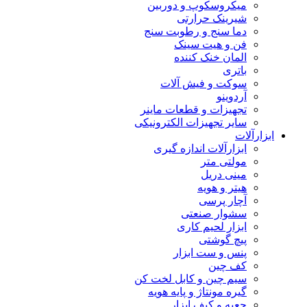
میکروسکوپ و دوربین
شیرینک حرارتی
دما سنج و رطوبت سنج
فن و هیت سینک
المان خنک کننده
باتری
سوکت و فیش آلات
آردوینو
تجهیزات و قطعات ماینر
سایر تجهیزات الکترونیکی
ابزارآلات
ابزارآلات اندازه گیری
مولتی متر
مینی دریل
هیتر و هویه
آچار پرسی
سشوار صنعتی
ابزار لحیم کاری
پیچ گوشتی
پنس و ست ابزار
کف چین
سیم چین و کابل لخت کن
گیره مونتاژ و پایه هویه
جعبه و کیف ابزار