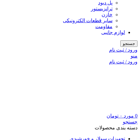
پل دیود
ترانزیستور
خازن
سایر قطعات الکترونیکی
مقاومت
لوازم جانبی
جستجو
ورود / ثبت نام
منو
ورود / ثبت نام
0
مورد
۰
تومان
جستجو
دسته بندی محصولات
تجهیزات سولار و خورشیدی