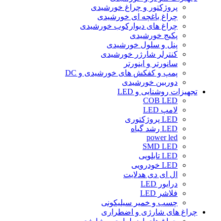
پروژکتور و چراغ خورشیدی
چراغ باغچه ای خورشیدی
چراغ های دیوارکوب خورشیدی
پکیج خورشیدی
پنل و سلول خورشیدی
کنترلر شارژر خورشیدی
سانورتر و اینورتر
پمپ و کفکش های خورشیدی و DC
دوربین خورشیدی
تجهیزات روشنایی و LED
COB LED
لامپ LED
LED پروژکتوری
LED رشد گیاه
power led
SMD LED
LED تابلویی
LED خودرویی
ال ای دی هدلایت
درایور LED
فلاشر LED
چسب و خمیر سیلیکونی
چراغ های شارژی و اضطراری