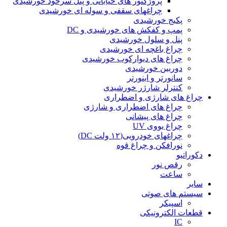
پروژکتور های خیابانی و پنل سرخود خورشیدی
چراغهای سقفی و سوله ای خورشیدی
پکیج خورشیدی
پمپ و کفکش های خورشیدی و DC
پنل و سلول خورشیدی
چراغ باغچه ای خورشیدی
چراغ های دیوارکوب خورشیدی
دوربین خورشیدی
سانورتر و اینورتر
کنترلر شارژر خورشیدی
چراغ های شارژی و اضطراری
چراغ های اضطراری و شارژی
چراغ های پیشانی
چراغ یووی UV
چراغهای خودرویی(۱۲ ولت DC)
نورافکن و چراغ قوه
دکوراتیو
رقص نور
ساعت
سایر
سیستم های صوتی
اسپیکر
قطعات الکترونیکی
IC