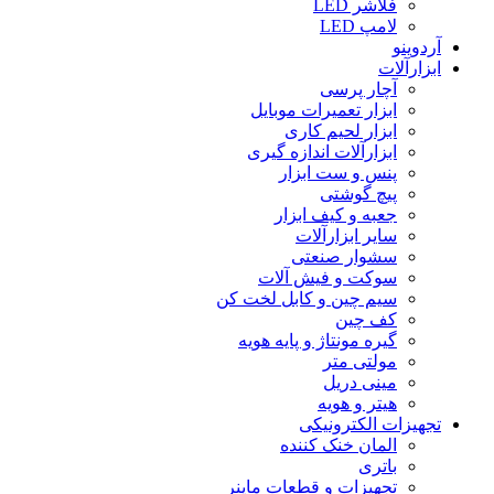
فلاشر LED
لامپ LED
آردوینو
ابزارآلات
آچار پرسی
ابزار تعمیرات موبایل
ابزار لحیم کاری
ابزارآلات اندازه گیری
پنس و ست ابزار
پیچ گوشتی
جعبه و کیف ابزار
سایر ابزارآلات
سشوار صنعتی
سوکت و فیش آلات
سیم چین و کابل لخت کن
کف چین
گیره مونتاژ و پایه هویه
مولتی متر
مینی دریل
هیتر و هویه
تجهیزات الکترونیکی
المان خنک کننده
باتری
تجهیزات و قطعات ماینر