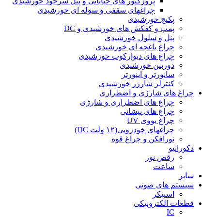
پروژکتور های خیابانی و پنل سرخود خورشیدی
چراغهای سقفی و سوله ای خورشیدی
پکیج خورشیدی
پمپ و کفکش های خورشیدی و DC
پنل و سلول خورشیدی
چراغ باغچه ای خورشیدی
چراغ های دیوارکوب خورشیدی
دوربین خورشیدی
سانورتر و اینورتر
کنترلر شارژر خورشیدی
چراغ های شارژی و اضطراری
چراغ های اضطراری و شارژی
چراغ های پیشانی
چراغ یووی UV
چراغهای خودرویی(۱۲ ولت DC)
نورافکن و چراغ قوه
دکوراتیو
رقص نور
ساعت
سایر
سیستم های صوتی
اسپیکر
قطعات الکترونیکی
IC