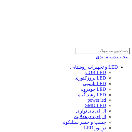
انتخاب دسته بندی
LED و تجهیزات روشنایی
COB LED
LED پروژکتوری
LED تابلویی
LED خودرویی
LED رشد گیاه
power led
SMD LED
ال ای دی نواری
ال ای دی هدلایت
چسب و خمیر سیلیکونی
درایور LED