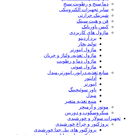
دما سنج و رطوبت سنج
سایر تجهیزات الکترونیکی
شیرینک حرارتی
فن و هیت سینک
کیس پاوربانک
ماژول های کاربردی
برد آردینو
تولید بخار
ماژول اینورتر
ماژول تغذیه، ولتاژ و جریان
ماژول دما و رطوبت
ماژول صوتی
منابع تغذیه،درایور، اینورتر،مبدل
آداپتور
اینورتر
پاور سوئیچینگ
مبدل
منبع تغذیه متغیر
موتور و آرمیچر
میکروسکوپ و دوربین
تجهیزات سولار و خورشیدی
پروژکتور و چراغ خورشیدی
پروژکتور های پنل جدا خورشیدی