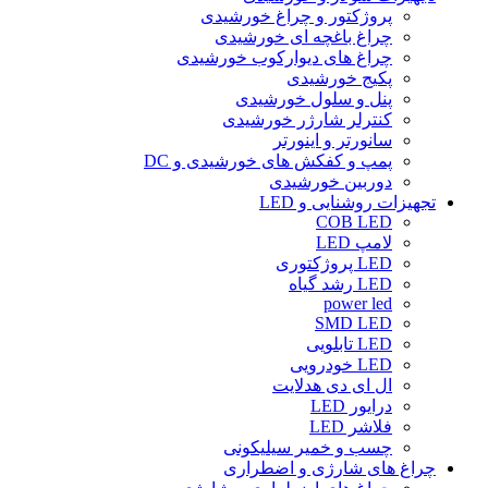
پروژکتور و چراغ خورشیدی
چراغ باغچه ای خورشیدی
چراغ های دیوارکوب خورشیدی
پکیج خورشیدی
پنل و سلول خورشیدی
کنترلر شارژر خورشیدی
سانورتر و اینورتر
پمپ و کفکش های خورشیدی و DC
دوربین خورشیدی
تجهیزات روشنایی و LED
COB LED
لامپ LED
LED پروژکتوری
LED رشد گیاه
power led
SMD LED
LED تابلویی
LED خودرویی
ال ای دی هدلایت
درایور LED
فلاشر LED
چسب و خمیر سیلیکونی
چراغ های شارژی و اضطراری