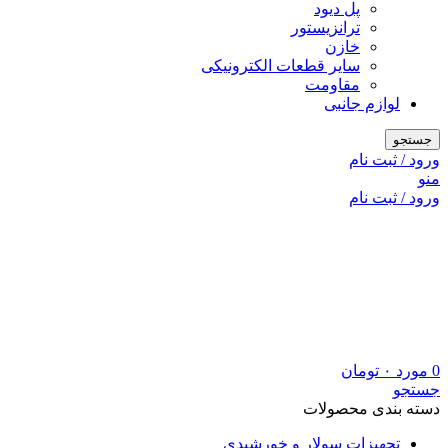
پل دیود
ترانزیستور
خازن
سایر قطعات الکترونیکی
مقاومت
لوازم جانبی
جستجو
ورود / ثبت نام
منو
ورود / ثبت نام
0
مورد
۰
تومان
جستجو
دسته بندی محصولات
تجهیزات سولار و خورشیدی