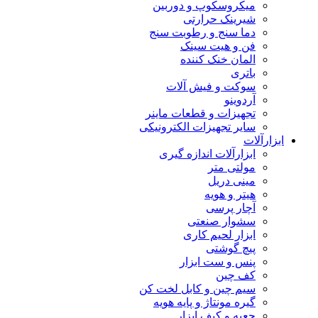
میکروسکوپ و دوربین
شیرینک حرارتی
دما سنج و رطوبت سنج
فن و هیت سینک
المان خنک کننده
باتری
سوکت و فیش آلات
آردوینو
تجهیزات و قطعات ماینر
سایر تجهیزات الکترونیکی
ابزارآلات
ابزارآلات اندازه گیری
مولتی متر
مینی دریل
هیتر و هویه
آچار پرسی
سشوار صنعتی
ابزار لحیم کاری
پیچ گوشتی
پنس و ست ابزار
کف چین
سیم چین و کابل لخت کن
گیره مونتاژ و پایه هویه
جعبه و کیف ابزار