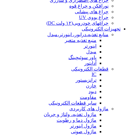
چراغ های اضطراری و شارژی
نورافکن و چراغ قوه
چراغ های پیشانی
چراغ یووی UV
چراغهای خودرویی(۱۲ ولت DC)
تجهیزات الکترونیکی
منابع تغذیه،درایور، اینورتر،مبدل
منبع تغذیه متغیر
اینورتر
مبدل
پاور سوئیچینگ
آداپتور
قطعات الکترونیکی
IC
ترانزیستور
خازن
دیود
مقاومت
سایر قطعات الکترونیکی
ماژول های کاربردی
ماژول تغذیه، ولتاژ و جریان
ماژول دما و رطوبت
ماژول اینورتر
ماژول صوتی