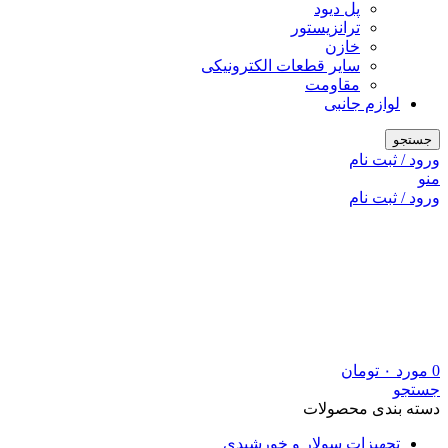
پل دیود
ترانزیستور
خازن
سایر قطعات الکترونیکی
مقاومت
لوازم جانبی
جستجو
ورود / ثبت نام
منو
ورود / ثبت نام
0
مورد
۰
تومان
جستجو
دسته بندی محصولات
تجهیزات سولار و خورشیدی