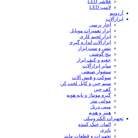
فلاشر LED
لامپ LED
آردوینو
ابزارآلات
آچار پرسی
ابزار تعمیرات موبایل
ابزار لحیم کاری
ابزارآلات اندازه گیری
پنس و ست ابزار
پیچ گوشتی
جعبه و کیف ابزار
سایر ابزارآلات
سشوار صنعتی
سوکت و فیش آلات
سیم چین و کابل لخت کن
کف چین
گیره مونتاژ و پایه هویه
مولتی متر
مینی دریل
هیتر و هویه
تجهیزات الکترونیکی
المان خنک کننده
باتری
تجهیزات و قطعات ماینر