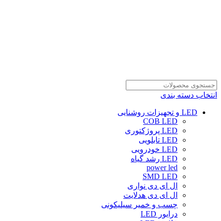
انتخاب دسته بندی
LED و تجهیزات روشنایی
COB LED
LED پروژکتوری
LED تابلویی
LED خودرویی
LED رشد گیاه
power led
SMD LED
ال ای دی نواری
ال ای دی هدلایت
چسب و خمیر سیلیکونی
درایور LED