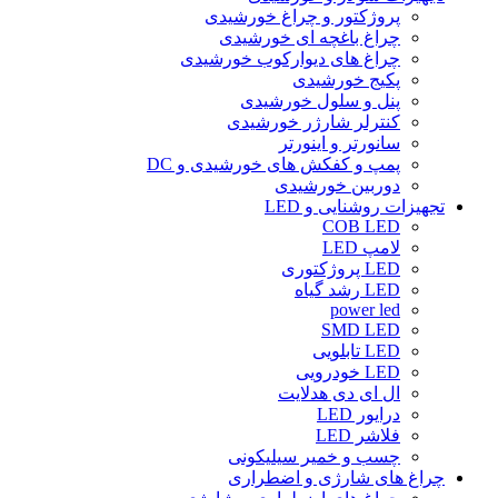
پروژکتور و چراغ خورشیدی
چراغ باغچه ای خورشیدی
چراغ های دیوارکوب خورشیدی
پکیج خورشیدی
پنل و سلول خورشیدی
کنترلر شارژر خورشیدی
سانورتر و اینورتر
پمپ و کفکش های خورشیدی و DC
دوربین خورشیدی
تجهیزات روشنایی و LED
COB LED
لامپ LED
LED پروژکتوری
LED رشد گیاه
power led
SMD LED
LED تابلویی
LED خودرویی
ال ای دی هدلایت
درایور LED
فلاشر LED
چسب و خمیر سیلیکونی
چراغ های شارژی و اضطراری