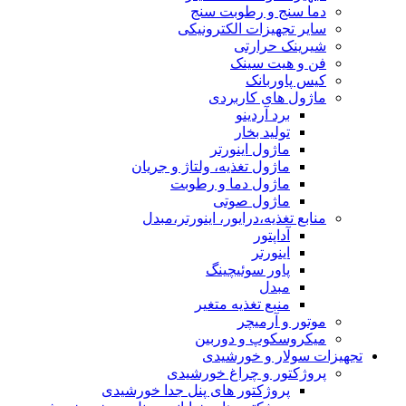
دما سنج و رطوبت سنج
سایر تجهیزات الکترونیکی
شیرینک حرارتی
فن و هیت سینک
کیس پاوربانک
ماژول های کاربردی
برد آردینو
تولید بخار
ماژول اینورتر
ماژول تغذیه، ولتاژ و جریان
ماژول دما و رطوبت
ماژول صوتی
منابع تغذیه،درایور، اینورتر،مبدل
آداپتور
اینورتر
پاور سوئیچینگ
مبدل
منبع تغذیه متغیر
موتور و آرمیچر
میکروسکوپ و دوربین
تجهیزات سولار و خورشیدی
پروژکتور و چراغ خورشیدی
پروژکتور های پنل جدا خورشیدی