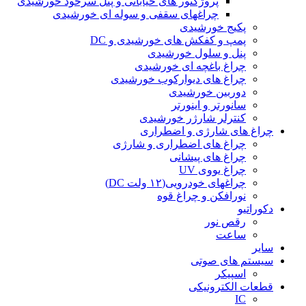
پروژکتور های خیابانی و پنل سرخود خورشیدی
چراغهای سقفی و سوله ای خورشیدی
پکیج خورشیدی
پمپ و کفکش های خورشیدی و DC
پنل و سلول خورشیدی
چراغ باغچه ای خورشیدی
چراغ های دیوارکوب خورشیدی
دوربین خورشیدی
سانورتر و اینورتر
کنترلر شارژر خورشیدی
چراغ های شارژی و اضطراری
چراغ های اضطراری و شارژی
چراغ های پیشانی
چراغ یووی UV
چراغهای خودرویی(۱۲ ولت DC)
نورافکن و چراغ قوه
دکوراتیو
رقص نور
ساعت
سایر
سیستم های صوتی
اسپیکر
قطعات الکترونیکی
IC