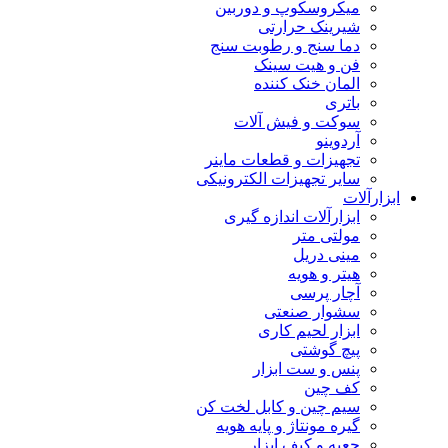
میکروسکوپ و دوربین
شیرینک حرارتی
دما سنج و رطوبت سنج
فن و هیت سینک
المان خنک کننده
باتری
سوکت و فیش آلات
آردوینو
تجهیزات و قطعات ماینر
سایر تجهیزات الکترونیکی
ابزارآلات
ابزارآلات اندازه گیری
مولتی متر
مینی دریل
هیتر و هویه
آچار پرسی
سشوار صنعتی
ابزار لحیم کاری
پیچ گوشتی
پنس و ست ابزار
کف چین
سیم چین و کابل لخت کن
گیره مونتاژ و پایه هویه
جعبه و کیف ابزار