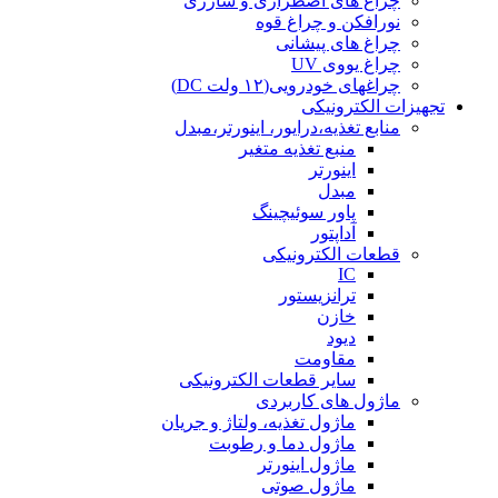
چراغ های اضطراری و شارژی
نورافکن و چراغ قوه
چراغ های پیشانی
چراغ یووی UV
چراغهای خودرویی(۱۲ ولت DC)
تجهیزات الکترونیکی
منابع تغذیه،درایور، اینورتر،مبدل
منبع تغذیه متغیر
اینورتر
مبدل
پاور سوئیچینگ
آداپتور
قطعات الکترونیکی
IC
ترانزیستور
خازن
دیود
مقاومت
سایر قطعات الکترونیکی
ماژول های کاربردی
ماژول تغذیه، ولتاژ و جریان
ماژول دما و رطوبت
ماژول اینورتر
ماژول صوتی