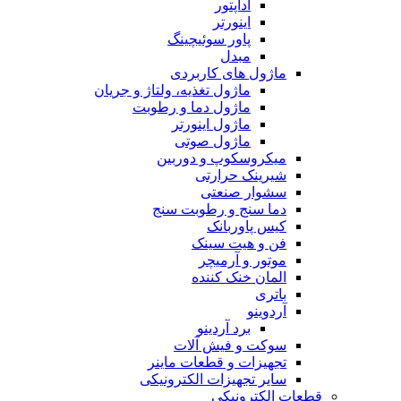
آداپتور
اینورتر
پاور سوئیچینگ
مبدل
ماژول های کاربردی
ماژول تغذیه، ولتاژ و جریان
ماژول دما و رطوبت
ماژول اینورتر
ماژول صوتی
میکروسکوپ و دوربین
شیرینک حرارتی
سشوار صنعتی
دما سنج و رطوبت سنج
کیس پاوربانک
فن و هیت سینک
موتور و آرمیچر
المان خنک کننده
باتری
آردوینو
برد آردینو
سوکت و فیش آلات
تجهیزات و قطعات ماینر
سایر تجهیزات الکترونیکی
قطعات الکترونیکی