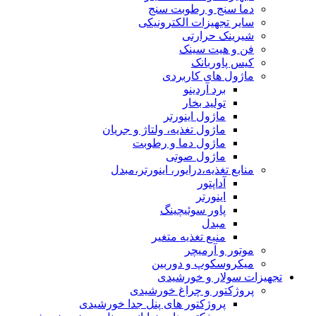
دما سنج و رطوبت سنج
سایر تجهیزات الکترونیکی
شیرینک حرارتی
فن و هیت سینک
کیس پاوربانک
ماژول های کاربردی
برد آردینو
تولید بخار
ماژول اینورتر
ماژول تغذیه، ولتاژ و جریان
ماژول دما و رطوبت
ماژول صوتی
منابع تغذیه،درایور، اینورتر،مبدل
آداپتور
اینورتر
پاور سوئیچینگ
مبدل
منبع تغذیه متغیر
موتور و آرمیچر
میکروسکوپ و دوربین
تجهیزات سولار و خورشیدی
پروژکتور و چراغ خورشیدی
پروژکتور های پنل جدا خورشیدی