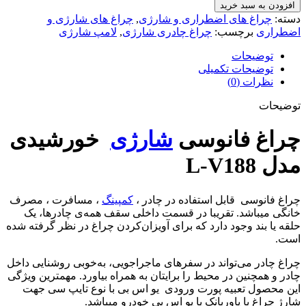
فانوسی
افزودن به سبد خرید
شارژی
دسته:
چراغ های اضطراری و شارژی
,
چراغ های شارژی و
خورشیدی
اضطراری
برچسب:
چراغ چادری شارژی
,
لامپ شارژی
مدل
L-
توضیحات
V188
توضیحات تکمیلی
عدد
نظرات (0)
توضیحات
چراغ فانوسی
شارژی
خورشیدی
مدل L-V188
چراغ فانوسی
قابل استفاده در چادر ،
کمپینگ
، مسافرت ، مصرف
خانگی میباشد. تقریبا در قسمت داخلی سقف همه‌ی چادرها، یک
حلقه یا بند وجود دارد که برای آویزان‌کردن چراغ در نظر گرفته شده
است.
چراغ‌ چادر می‌تواند در سفرهای ماجراجویی، به‌خوبی روشنایی داخل
چادر و همچنین در محیط را برایتان به همراه بیاورد. مهمترین ویژگی
این محصول تعبیه پورت ورودی یو اس بی با نوع تایپ سی جهت
شارژ چراغ با پاوربانک یا یو اس بی خودرو میباشد.