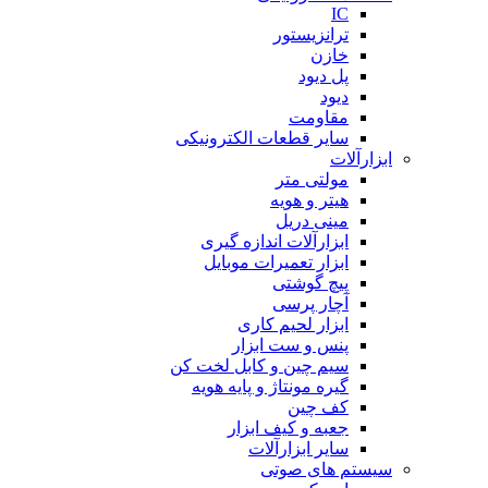
IC
ترانزیستور
خازن
پل دیود
دیود
مقاومت
سایر قطعات الکترونیکی
ابزارآلات
مولتی متر
هیتر و هویه
مینی دریل
ابزارآلات اندازه گیری
ابزار تعمیرات موبایل
پیچ گوشتی
آچار پرسی
ابزار لحیم کاری
پنس و ست ابزار
سیم چین و کابل لخت کن
گیره مونتاژ و پایه هویه
کف چین
جعبه و کیف ابزار
سایر ابزارآلات
سیستم های صوتی