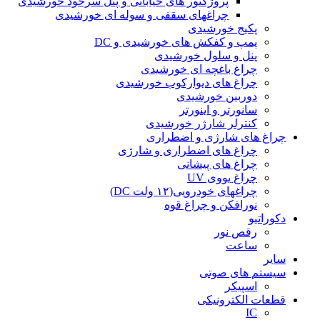
پروژکتور های خیابانی و پنل سرخود خورشیدی
چراغهای سقفی و سوله ای خورشیدی
پکیج خورشیدی
پمپ و کفکش های خورشیدی و DC
پنل و سلول خورشیدی
چراغ باغچه ای خورشیدی
چراغ های دیوارکوب خورشیدی
دوربین خورشیدی
سانورتر و اینورتر
کنترلر شارژر خورشیدی
چراغ های شارژی و اضطراری
چراغ های اضطراری و شارژی
چراغ های پیشانی
چراغ یووی UV
چراغهای خودرویی(۱۲ ولت DC)
نورافکن و چراغ قوه
دکوراتیو
رقص نور
ساعت
سایر
سیستم های صوتی
اسپیکر
قطعات الکترونیکی
IC