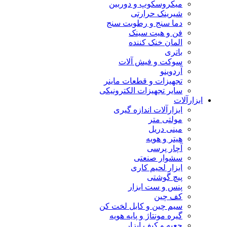
میکروسکوپ و دوربین
شیرینک حرارتی
دما سنج و رطوبت سنج
فن و هیت سینک
المان خنک کننده
باتری
سوکت و فیش آلات
آردوینو
تجهیزات و قطعات ماینر
سایر تجهیزات الکترونیکی
ابزارآلات
ابزارآلات اندازه گیری
مولتی متر
مینی دریل
هیتر و هویه
آچار پرسی
سشوار صنعتی
ابزار لحیم کاری
پیچ گوشتی
پنس و ست ابزار
کف چین
سیم چین و کابل لخت کن
گیره مونتاژ و پایه هویه
جعبه و کیف ابزار