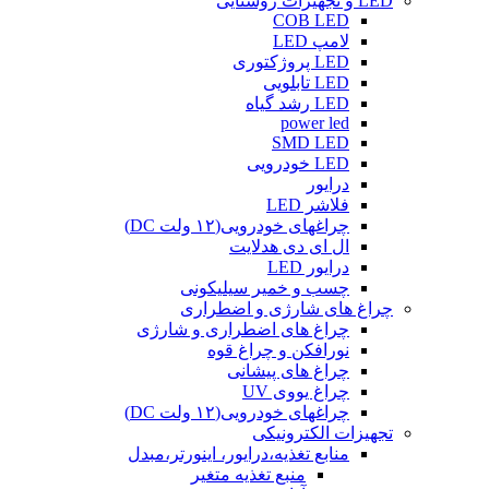
LED و تجهیزات روشنایی
COB LED
لامپ LED
LED پروژکتوری
LED تابلویی
LED رشد گیاه
power led
SMD LED
LED خودرویی
درایور
فلاشر LED
چراغهای خودرویی(۱۲ ولت DC)
ال ای دی هدلایت
درایور LED
چسب و خمیر سیلیکونی
چراغ های شارژی و اضطراری
چراغ های اضطراری و شارژی
نورافکن و چراغ قوه
چراغ های پیشانی
چراغ یووی UV
چراغهای خودرویی(۱۲ ولت DC)
تجهیزات الکترونیکی
منابع تغذیه،درایور، اینورتر،مبدل
منبع تغذیه متغیر