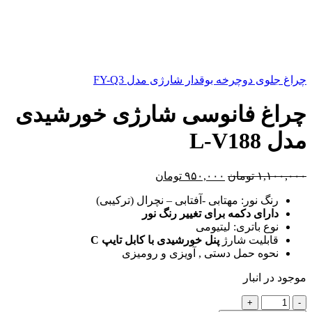
چراغ جلوی دوچرخه بوقدار شارژی مدل FY-Q3
چراغ فانوسی شارژی خورشیدی
مدل L-V188
قیمت
قیمت
۱,۱۰۰,۰۰۰
تومان
۹۵۰,۰۰۰
تومان
اصلی:
فعلی:
رنگ نور: مهتابی -آفتابی – نچرال (ترکیبی)
۱,۱۰۰,۰۰۰ تومان
۹۵۰,۰۰۰ تومان.
دارای دکمه برای تغییر رنگ نور
بود.
نوع باتری: لیتیومی
قابلیت شارژ
پنل خورشیدی با کابل تایپ C
نحوه حمل
دستی , آویزی و رومیزی
موجود در انبار
چراغ