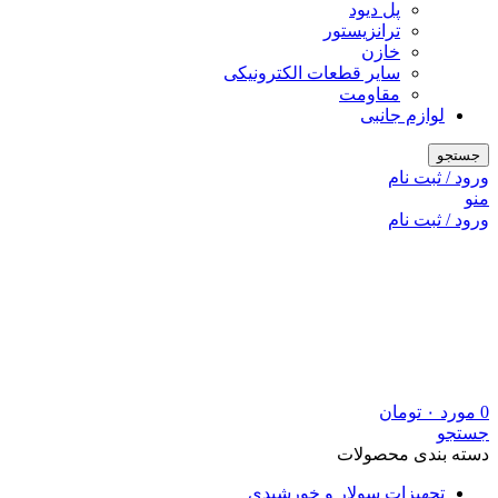
پل دیود
ترانزیستور
خازن
سایر قطعات الکترونیکی
مقاومت
لوازم جانبی
جستجو
ورود / ثبت نام
منو
ورود / ثبت نام
0
مورد
۰
تومان
جستجو
دسته بندی محصولات
تجهیزات سولار و خورشیدی