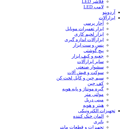
فلاشر LED
لامپ LED
آردوینو
ابزارآلات
آچار پرسی
ابزار تعمیرات موبایل
ابزار لحیم کاری
ابزارآلات اندازه گیری
پنس و ست ابزار
پیچ گوشتی
جعبه و کیف ابزار
سایر ابزارآلات
سشوار صنعتی
سوکت و فیش آلات
سیم چین و کابل لخت کن
کف چین
گیره مونتاژ و پایه هویه
مولتی متر
مینی دریل
هیتر و هویه
تجهیزات الکترونیکی
المان خنک کننده
باتری
تجهیزات و قطعات ماینر