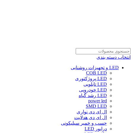
انتخاب دسته بندی
LED و تجهیزات روشنایی
COB LED
LED پروژکتوری
LED تابلویی
LED خودرویی
LED رشد گیاه
power led
SMD LED
ال ای دی نواری
ال ای دی هدلایت
چسب و خمیر سیلیکونی
درایور LED