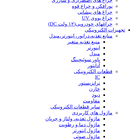
چراغ های اضطراری و شارژی
نورافکن و چراغ قوه
چراغ های پیشانی
چراغ یووی UV
چراغهای خودرویی(۱۲ ولت DC)
تجهیزات الکترونیکی
منابع تغذیه،درایور، اینورتر،مبدل
منبع تغذیه متغیر
اینورتر
مبدل
پاور سوئیچینگ
آداپتور
قطعات الکترونیکی
IC
ترانزیستور
خازن
دیود
مقاومت
سایر قطعات الکترونیکی
ماژول های کاربردی
ماژول تغذیه، ولتاژ و جریان
ماژول دما و رطوبت
ماژول اینورتر
ماژول صوتی