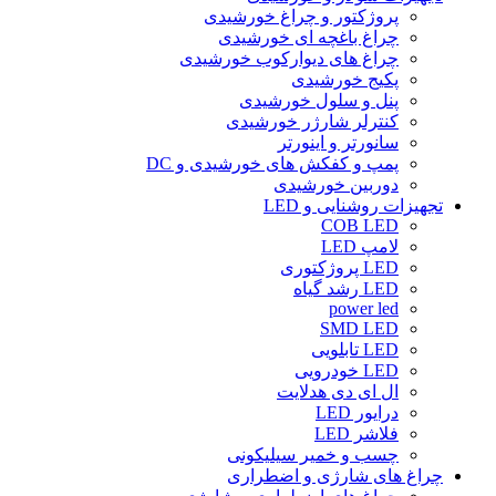
پروژکتور و چراغ خورشیدی
چراغ باغچه ای خورشیدی
چراغ های دیوارکوب خورشیدی
پکیج خورشیدی
پنل و سلول خورشیدی
کنترلر شارژر خورشیدی
سانورتر و اینورتر
پمپ و کفکش های خورشیدی و DC
دوربین خورشیدی
تجهیزات روشنایی و LED
COB LED
لامپ LED
LED پروژکتوری
LED رشد گیاه
power led
SMD LED
LED تابلویی
LED خودرویی
ال ای دی هدلایت
درایور LED
فلاشر LED
چسب و خمیر سیلیکونی
چراغ های شارژی و اضطراری