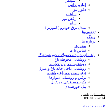
اسپیکر
لوازم جانبی
دکوراتیو
ساعت
رقص نور
سایر
مبدل برق خودرو ( اینورتر )
تخفیف‌ها
وبلاگ
درباره ما
مجوزها
تماس با ما
راهنمای خرید محصولات خورشیدی؟!
روشنایی محوطه باغ
روشنایی معابر و خیابانی
روشنایی داخل خانه باغ و منزل
تزئین محوطه باغ و باغچه
تزئین و روشنایی دیوارها
پکیج مسافرتی و پرتابل
پنل خورشیدی
پـشـتـیـبانی تلفنی
09141857814
0
مورد
۰
تومان