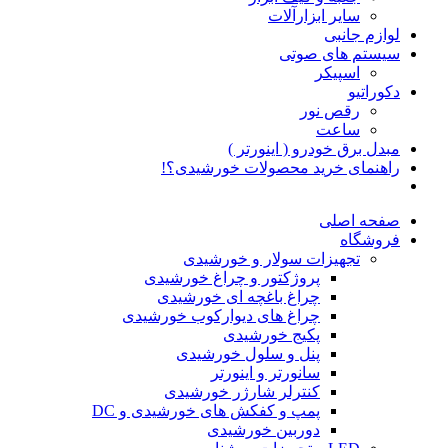
سایر ابزارآلات
لوازم جانبی
سیستم های صوتی
اسپیکر
دکوراتیو
رقص نور
ساعت
مبدل برق خودرو ( اینورتر )
راهنمای خرید محصولات خورشیدی؟!
صفحه اصلی
فروشگاه
تجهیزات سولار و خورشیدی
پروژکتور و چراغ خورشیدی
چراغ باغچه ای خورشیدی
چراغ های دیوارکوب خورشیدی
پکیج خورشیدی
پنل و سلول خورشیدی
سانورتر و اینورتر
کنترلر شارژر خورشیدی
پمپ و کفکش های خورشیدی و DC
دوربین خورشیدی