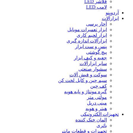
فلاشر LED
لامپ LED
آردوینو
ابزارآلات
آچار پرسی
ابزار تعمیرات موبایل
ابزار لحیم کاری
ابزارآلات اندازه گیری
پنس و ست ابزار
پیچ گوشتی
جعبه و کیف ابزار
سایر ابزارآلات
سشوار صنعتی
سوکت و فیش آلات
سیم چین و کابل لخت کن
کف چین
گیره مونتاژ و پایه هویه
مولتی متر
مینی دریل
هیتر و هویه
تجهیزات الکترونیکی
المان خنک کننده
باتری
تجهیزات و قطعات ماینر