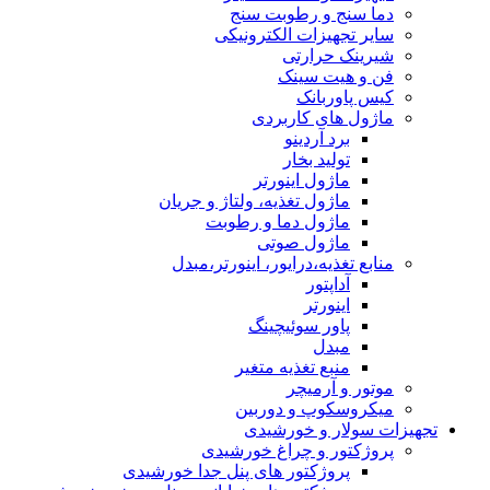
دما سنج و رطوبت سنج
سایر تجهیزات الکترونیکی
شیرینک حرارتی
فن و هیت سینک
کیس پاوربانک
ماژول های کاربردی
برد آردینو
تولید بخار
ماژول اینورتر
ماژول تغذیه، ولتاژ و جریان
ماژول دما و رطوبت
ماژول صوتی
منابع تغذیه،درایور، اینورتر،مبدل
آداپتور
اینورتر
پاور سوئیچینگ
مبدل
منبع تغذیه متغیر
موتور و آرمیچر
میکروسکوپ و دوربین
تجهیزات سولار و خورشیدی
پروژکتور و چراغ خورشیدی
پروژکتور های پنل جدا خورشیدی