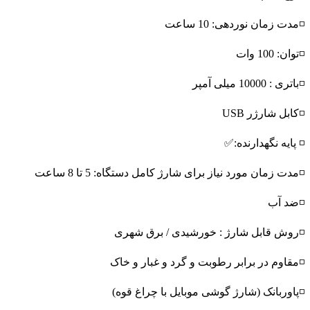
◽مدت زمان نوردهی: 10 ساعت
◽توان: 100 وات
◽باتری : 10000 میلی آمپر
◽کابل شارژر USB
◽ پایه نگهدارنده:✅
◽مدت زمان مورد نیاز برای شارژ کامل دستگاه: 5 تا 8 ساعت
◽ضد آب
◽روش قابل شارژ : خورشیدی / برق شهری
◽مقاوم در برابر رطوبت و گرد و غبار و خاک
◽پاوربانک (شارژ گوشی موبایل با چراغ قوه)