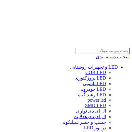
انتخاب دسته بندی
LED و تجهیزات روشنایی
COB LED
LED پروژکتوری
LED تابلویی
LED خودرویی
LED رشد گیاه
power led
SMD LED
ال ای دی نواری
ال ای دی هدلایت
چسب و خمیر سیلیکونی
درایور LED