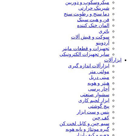
میکروسکوپ و دوربین
شیرینک حرارتی
دما سنج و رطوبت سنج
فن و هیت سینک
المان خنک کننده
باتری
سوکت و فیش آلات
آردوینو
تجهیزات و قطعات ماینر
سایر تجهیزات الکترونیکی
ابزارآلات
ابزارآلات اندازه گیری
مولتی متر
مینی دریل
هیتر و هویه
آچار پرسی
سشوار صنعتی
ابزار لحیم کاری
پیچ گوشتی
پنس و ست ابزار
کف چین
سیم چین و کابل لخت کن
گیره مونتاژ و پایه هویه
جعبه و کیف ابزار