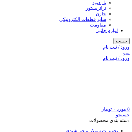
پل دیود
ترانزیستور
خازن
سایر قطعات الکترونیکی
مقاومت
لوازم جانبی
جستجو
ورود / ثبت نام
منو
ورود / ثبت نام
0
مورد
۰
تومان
جستجو
دسته بندی محصولات
تجهیزات سولار و خورشیدی