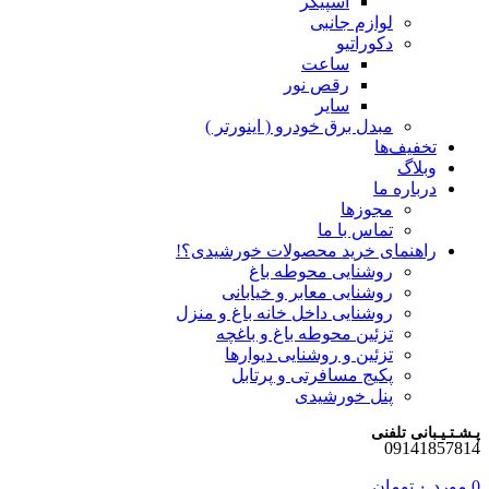
اسپیکر
لوازم جانبی
دکوراتیو
ساعت
رقص نور
سایر
مبدل برق خودرو ( اینورتر )
تخفیف‌ها
وبلاگ
درباره ما
مجوزها
تماس با ما
راهنمای خرید محصولات خورشیدی؟!
روشنایی محوطه باغ
روشنایی معابر و خیابانی
روشنایی داخل خانه باغ و منزل
تزئین محوطه باغ و باغچه
تزئین و روشنایی دیوارها
پکیج مسافرتی و پرتابل
پنل خورشیدی
پـشـتـیـبانی تلفنی
09141857814
0
مورد
۰
تومان