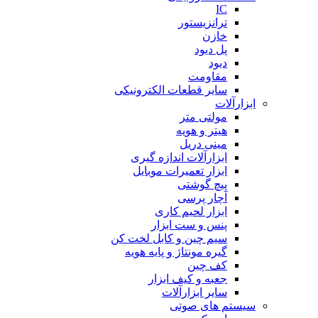
IC
ترانزیستور
خازن
پل دیود
دیود
مقاومت
سایر قطعات الکترونیکی
ابزارآلات
مولتی متر
هیتر و هویه
مینی دریل
ابزارآلات اندازه گیری
ابزار تعمیرات موبایل
پیچ گوشتی
آچار پرسی
ابزار لحیم کاری
پنس و ست ابزار
سیم چین و کابل لخت کن
گیره مونتاژ و پایه هویه
کف چین
جعبه و کیف ابزار
سایر ابزارآلات
سیستم های صوتی