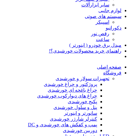
سایر ابزارآلات
لوازم جانبی
سیستم های صوتی
اسپیکر
دکوراتیو
رقص نور
ساعت
مبدل برق خودرو ( اینورتر )
راهنمای خرید محصولات خورشیدی؟!
صفحه اصلی
فروشگاه
تجهیزات سولار و خورشیدی
پروژکتور و چراغ خورشیدی
چراغ باغچه ای خورشیدی
چراغ های دیوارکوب خورشیدی
پکیج خورشیدی
پنل و سلول خورشیدی
سانورتر و اینورتر
کنترلر شارژر خورشیدی
پمپ و کفکش های خورشیدی و DC
دوربین خورشیدی