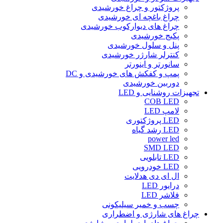
پروژکتور و چراغ خورشیدی
چراغ باغچه ای خورشیدی
چراغ های دیوارکوب خورشیدی
پکیج خورشیدی
پنل و سلول خورشیدی
کنترلر شارژر خورشیدی
سانورتر و اینورتر
پمپ و کفکش های خورشیدی و DC
دوربین خورشیدی
تجهیزات روشنایی و LED
COB LED
لامپ LED
LED پروژکتوری
LED رشد گیاه
power led
SMD LED
LED تابلویی
LED خودرویی
ال ای دی هدلایت
درایور LED
فلاشر LED
چسب و خمیر سیلیکونی
چراغ های شارژی و اضطراری