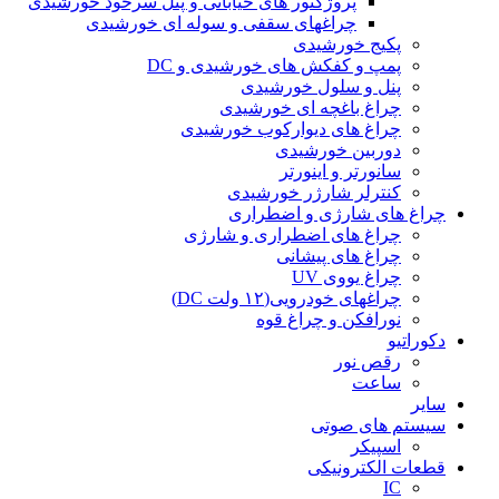
پروژکتور های خیابانی و پنل سرخود خورشیدی
چراغهای سقفی و سوله ای خورشیدی
پکیج خورشیدی
پمپ و کفکش های خورشیدی و DC
پنل و سلول خورشیدی
چراغ باغچه ای خورشیدی
چراغ های دیوارکوب خورشیدی
دوربین خورشیدی
سانورتر و اینورتر
کنترلر شارژر خورشیدی
چراغ های شارژی و اضطراری
چراغ های اضطراری و شارژی
چراغ های پیشانی
چراغ یووی UV
چراغهای خودرویی(۱۲ ولت DC)
نورافکن و چراغ قوه
دکوراتیو
رقص نور
ساعت
سایر
سیستم های صوتی
اسپیکر
قطعات الکترونیکی
IC