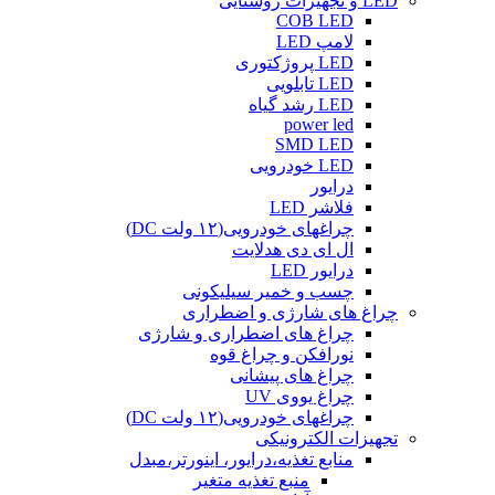
LED و تجهیزات روشنایی
COB LED
لامپ LED
LED پروژکتوری
LED تابلویی
LED رشد گیاه
power led
SMD LED
LED خودرویی
درایور
فلاشر LED
چراغهای خودرویی(۱۲ ولت DC)
ال ای دی هدلایت
درایور LED
چسب و خمیر سیلیکونی
چراغ های شارژی و اضطراری
چراغ های اضطراری و شارژی
نورافکن و چراغ قوه
چراغ های پیشانی
چراغ یووی UV
چراغهای خودرویی(۱۲ ولت DC)
تجهیزات الکترونیکی
منابع تغذیه،درایور، اینورتر،مبدل
منبع تغذیه متغیر