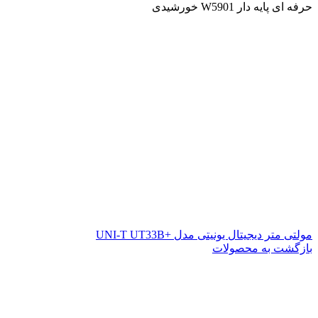
حرفه ای پایه دار W5901 خورشیدی
مولتی متر دیجیتال یونیتی مدل +UNI-T UT33B
بازگشت به محصولات