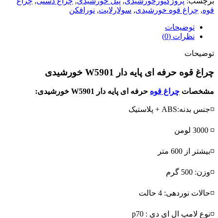
برچسب:
پروژکتورخورشیدی
,
پنل خورشیدی
,
چراغ دستی
,
چراغ
قوه
,
چراغ قوه خورشیدی
,
سولارلایت
,
نورافکن
توضیحات
نظرات (0)
توضیحات
چراغ قوه حرفه ای پایه دار W5901 خورشیدی
مشخصات
چراغ قوه
حرفه ای پایه دار W5901 خورشیدی:
◽جنس بدنه:ABS + پلاستیک
◽ 3000 لومن
◽بیشتر از 600 متر
◽وزن: 500 گرم
◽حالات نوردهی: 4 حالت
◽نوع لامپ ال ای دی : p70