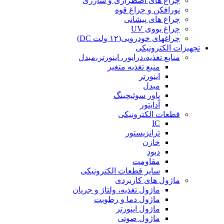
چراغ های اضطراری و شارژی
نورافکن و چراغ قوه
چراغ های پیشانی
چراغ یووی UV
چراغهای خودرویی(۱۲ ولت DC)
تجهیزات الکترونیکی
منابع تغذیه،درایور، اینورتر،مبدل
منبع تغذیه متغیر
اینورتر
مبدل
پاور سوئیچینگ
آداپتور
قطعات الکترونیکی
IC
ترانزیستور
خازن
دیود
مقاومت
سایر قطعات الکترونیکی
ماژول های کاربردی
ماژول تغذیه، ولتاژ و جریان
ماژول دما و رطوبت
ماژول اینورتر
ماژول صوتی