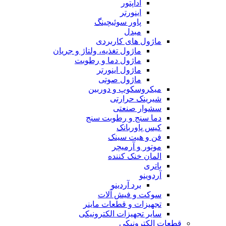
آداپتور
اینورتر
پاور سوئیچینگ
مبدل
ماژول های کاربردی
ماژول تغذیه، ولتاژ و جریان
ماژول دما و رطوبت
ماژول اینورتر
ماژول صوتی
میکروسکوپ و دوربین
شیرینک حرارتی
سشوار صنعتی
دما سنج و رطوبت سنج
کیس پاوربانک
فن و هیت سینک
موتور و آرمیچر
المان خنک کننده
باتری
آردوینو
برد آردینو
سوکت و فیش آلات
تجهیزات و قطعات ماینر
سایر تجهیزات الکترونیکی
قطعات الکترونیکی