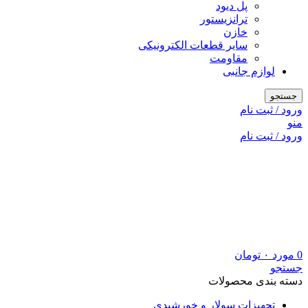
پل دیود
ترانزیستور
خازن
سایر قطعات الکترونیکی
مقاومت
لوازم جانبی
جستجو
ورود / ثبت نام
منو
ورود / ثبت نام
0
مورد
۰
تومان
جستجو
دسته بندی محصولات
تجهیزات سولار و خورشیدی