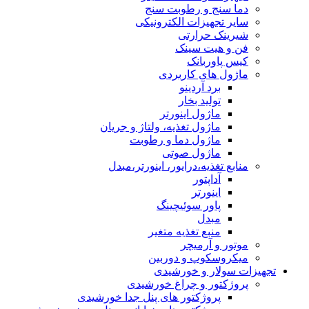
دما سنج و رطوبت سنج
سایر تجهیزات الکترونیکی
شیرینک حرارتی
فن و هیت سینک
کیس پاوربانک
ماژول های کاربردی
برد آردینو
تولید بخار
ماژول اینورتر
ماژول تغذیه، ولتاژ و جریان
ماژول دما و رطوبت
ماژول صوتی
منابع تغذیه،درایور، اینورتر،مبدل
آداپتور
اینورتر
پاور سوئیچینگ
مبدل
منبع تغذیه متغیر
موتور و آرمیچر
میکروسکوپ و دوربین
تجهیزات سولار و خورشیدی
پروژکتور و چراغ خورشیدی
پروژکتور های پنل جدا خورشیدی