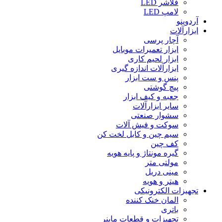
فلاشر LED
لامپ LED
آردوینو
ابزارآلات
آچار پرسی
ابزار تعمیرات موبایل
ابزار لحیم کاری
ابزارآلات اندازه گیری
پنس و ست ابزار
پیچ گوشتی
جعبه و کیف ابزار
سایر ابزارآلات
سشوار صنعتی
سوکت و فیش آلات
سیم چین و کابل لخت کن
کف چین
گیره مونتاژ و پایه هویه
مولتی متر
مینی دریل
هیتر و هویه
تجهیزات الکترونیکی
المان خنک کننده
باتری
تجهیزات و قطعات ماینر