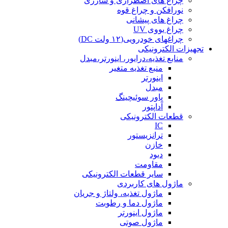
چراغ های اضطراری و شارژی
نورافکن و چراغ قوه
چراغ های پیشانی
چراغ یووی UV
چراغهای خودرویی(۱۲ ولت DC)
تجهیزات الکترونیکی
منابع تغذیه،درایور، اینورتر،مبدل
منبع تغذیه متغیر
اینورتر
مبدل
پاور سوئیچینگ
آداپتور
قطعات الکترونیکی
IC
ترانزیستور
خازن
دیود
مقاومت
سایر قطعات الکترونیکی
ماژول های کاربردی
ماژول تغذیه، ولتاژ و جریان
ماژول دما و رطوبت
ماژول اینورتر
ماژول صوتی