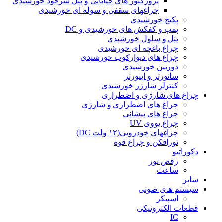
پروژکتور های خیابانی و پنل سرخود خورشیدی
چراغهای سقفی و سوله ای خورشیدی
پکیج خورشیدی
پمپ و کفکش های خورشیدی و DC
پنل و سلول خورشیدی
چراغ باغچه ای خورشیدی
چراغ های دیوارکوب خورشیدی
دوربین خورشیدی
سانورتر و اینورتر
کنترلر شارژر خورشیدی
چراغ های شارژی و اضطراری
چراغ های اضطراری و شارژی
چراغ های پیشانی
چراغ یووی UV
چراغهای خودرویی(۱۲ ولت DC)
نورافکن و چراغ قوه
دکوراتیو
رقص نور
ساعت
سایر
سیستم های صوتی
اسپیکر
قطعات الکترونیکی
IC