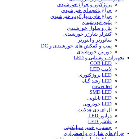
پروژکتور و چراغ خورشیدی
چراغ باغچه ای خورشیدی
چراغ های دیوارکوب خورشیدی
پکیج خورشیدی
پنل و سلول خورشیدی
کنترلر شارژر خورشیدی
سانورتر و اینورتر
پمپ و کفکش های خورشیدی و DC
دوربین خورشیدی
تجهیزات روشنایی و LED
COB LED
لامپ LED
LED پروژکتوری
LED رشد گیاه
power led
SMD LED
LED تابلویی
LED خودرویی
ال ای دی هدلایت
درایور LED
فلاشر LED
چسب و خمیر سیلیکونی
چراغ های شارژی و اضطراری