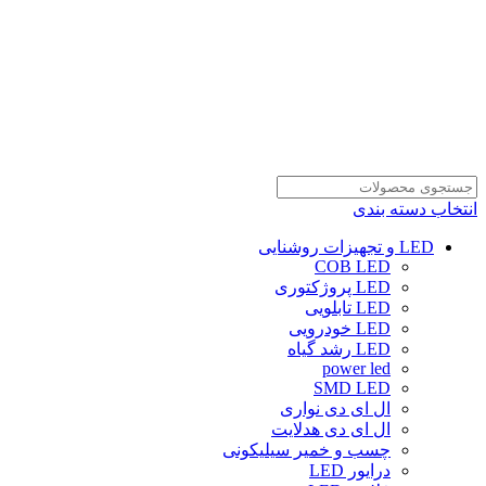
انتخاب دسته بندی
LED و تجهیزات روشنایی
COB LED
LED پروژکتوری
LED تابلویی
LED خودرویی
LED رشد گیاه
power led
SMD LED
ال ای دی نواری
ال ای دی هدلایت
چسب و خمیر سیلیکونی
درایور LED