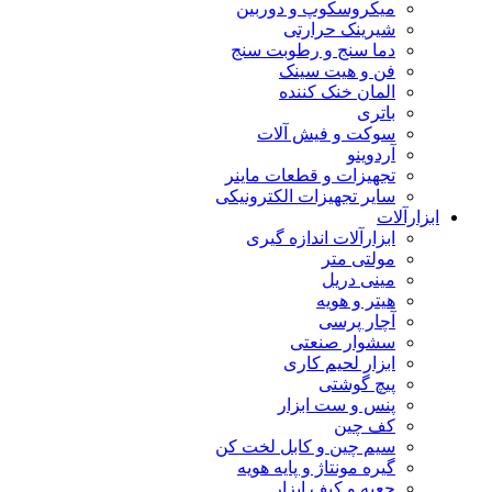
میکروسکوپ و دوربین
شیرینک حرارتی
دما سنج و رطوبت سنج
فن و هیت سینک
المان خنک کننده
باتری
سوکت و فیش آلات
آردوینو
تجهیزات و قطعات ماینر
سایر تجهیزات الکترونیکی
ابزارآلات
ابزارآلات اندازه گیری
مولتی متر
مینی دریل
هیتر و هویه
آچار پرسی
سشوار صنعتی
ابزار لحیم کاری
پیچ گوشتی
پنس و ست ابزار
کف چین
سیم چین و کابل لخت کن
گیره مونتاژ و پایه هویه
جعبه و کیف ابزار