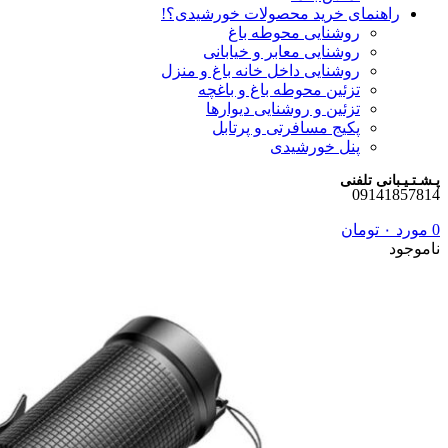
راهنمای خرید محصولات خورشیدی؟!
روشنایی محوطه باغ
روشنایی معابر و خیابانی
روشنایی داخل خانه باغ و منزل
تزئین محوطه باغ و باغچه
تزئین و روشنایی دیوارها
پکیج مسافرتی و پرتابل
پنل خورشیدی
پـشـتـیـبانی تلفنی
09141857814
0
مورد
۰
تومان
ناموجود