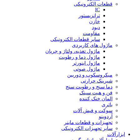
قطعات الکترونیکی
IC
ترانزیستور
خازن
دیود
مقاومت
سایر قطعات الکترونیکی
ماژول های کاربردی
ماژول تغذیه، ولتاژ و جریان
ماژول دما و رطوبت
ماژول اینورتر
ماژول صوتی
میکروسکوپ و دوربین
شیرینک حرارتی
دما سنج و رطوبت سنج
فن و هیت سینک
المان خنک کننده
باتری
سوکت و فیش آلات
آردوینو
تجهیزات و قطعات ماینر
سایر تجهیزات الکترونیکی
ابزارآلات