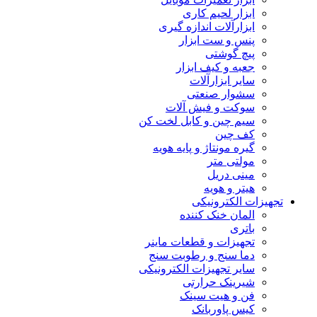
ابزار لحیم کاری
ابزارآلات اندازه گیری
پنس و ست ابزار
پیچ گوشتی
جعبه و کیف ابزار
سایر ابزارآلات
سشوار صنعتی
سوکت و فیش آلات
سیم چین و کابل لخت کن
کف چین
گیره مونتاژ و پایه هویه
مولتی متر
مینی دریل
هیتر و هویه
تجهیزات الکترونیکی
المان خنک کننده
باتری
تجهیزات و قطعات ماینر
دما سنج و رطوبت سنج
سایر تجهیزات الکترونیکی
شیرینک حرارتی
فن و هیت سینک
کیس پاوربانک