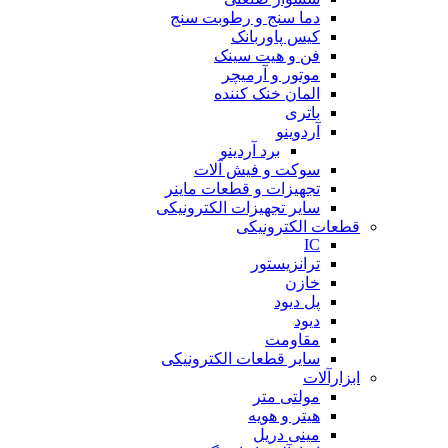
دما سنج و رطوبت سنج
کیس پاوربانک
فن و هیت سینک
موتور و آرمیچر
المان خنک کننده
باتری
آردوینو
برد آردینو
سوکت و فیش آلات
تجهیزات و قطعات ماینر
سایر تجهیزات الکترونیکی
قطعات الکترونیکی
IC
ترانزیستور
خازن
پل دیود
دیود
مقاومت
سایر قطعات الکترونیکی
ابزارآلات
مولتی متر
هیتر و هویه
مینی دریل