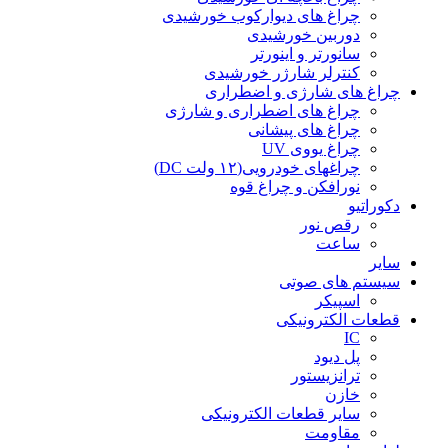
چراغ های دیوارکوب خورشیدی
دوربین خورشیدی
سانورتر و اینورتر
کنترلر شارژر خورشیدی
چراغ های شارژی و اضطراری
چراغ های اضطراری و شارژی
چراغ های پیشانی
چراغ یووی UV
چراغهای خودرویی(۱۲ ولت DC)
نورافکن و چراغ قوه
دکوراتیو
رقص نور
ساعت
سایر
سیستم های صوتی
اسپیکر
قطعات الکترونیکی
IC
پل دیود
ترانزیستور
خازن
سایر قطعات الکترونیکی
مقاومت