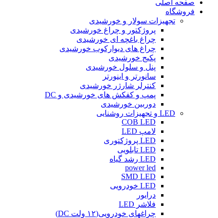
صفحه اصلی
فروشگاه
تجهیزات سولار و خورشیدی
پروژکتور و چراغ خورشیدی
چراغ باغچه ای خورشیدی
چراغ های دیوارکوب خورشیدی
پکیج خورشیدی
پنل و سلول خورشیدی
سانورتر و اینورتر
کنترلر شارژر خورشیدی
پمپ و کفکش های خورشیدی و DC
دوربین خورشیدی
LED و تجهیزات روشنایی
COB LED
لامپ LED
LED پروژکتوری
LED تابلویی
LED رشد گیاه
power led
SMD LED
LED خودرویی
درایور
فلاشر LED
چراغهای خودرویی(۱۲ ولت DC)