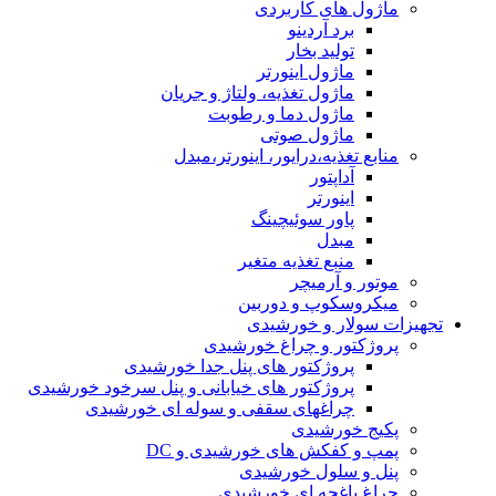
ماژول های کاربردی
برد آردینو
تولید بخار
ماژول اینورتر
ماژول تغذیه، ولتاژ و جریان
ماژول دما و رطوبت
ماژول صوتی
منابع تغذیه،درایور، اینورتر،مبدل
آداپتور
اینورتر
پاور سوئیچینگ
مبدل
منبع تغذیه متغیر
موتور و آرمیچر
میکروسکوپ و دوربین
تجهیزات سولار و خورشیدی
پروژکتور و چراغ خورشیدی
پروژکتور های پنل جدا خورشیدی
پروژکتور های خیابانی و پنل سرخود خورشیدی
چراغهای سقفی و سوله ای خورشیدی
پکیج خورشیدی
پمپ و کفکش های خورشیدی و DC
پنل و سلول خورشیدی
چراغ باغچه ای خورشیدی