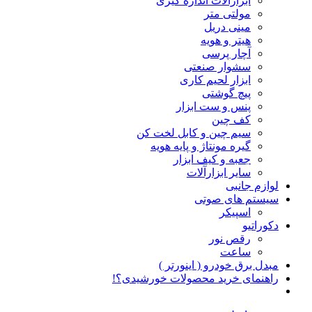
ابزارآلات اندازه گیری
مولتی متر
مینی دریل
هیتر و هویه
آچار پرسی
سشوار صنعتی
ابزار لحیم کاری
پیچ گوشتی
پنس و ست ابزار
کف چین
سیم چین و کابل لخت کن
گیره مونتاژ و پایه هویه
جعبه و کیف ابزار
سایر ابزارآلات
لوازم جانبی
سیستم های صوتی
اسپیکر
دکوراتیو
رقص نور
ساعت
مبدل برق خودرو ( اینورتر )
راهنمای خرید محصولات خورشیدی؟!