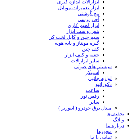
ابزارآلات اندازه گیری
ابزار تعمیرات موبایل
پیچ گوشتی
آچار پرسی
ابزار لحیم کاری
پنس و ست ابزار
سیم چین و کابل لخت کن
گیره مونتاژ و پایه هویه
کف چین
جعبه و کیف ابزار
سایر ابزارآلات
سیستم های صوتی
اسپیکر
لوازم جانبی
دکوراتیو
ساعت
رقص نور
سایر
مبدل برق خودرو ( اینورتر )
تخفیف‌ها
وبلاگ
درباره ما
مجوزها
تماس با ما