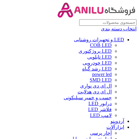
انتخاب دسته بندی
LED و تجهیزات روشنایی
COB LED
LED پروژکتوری
LED تابلویی
LED خودرویی
LED رشد گیاه
power led
SMD LED
ال ای دی نواری
ال ای دی هدلایت
چسب و خمیر سیلیکونی
درایور LED
فلاشر LED
لامپ LED
آردوینو
ابزارآلات
آچار پرسی
ابزار تعمیرات موبایل