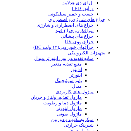
ال ای دی هدلایت
درایور LED
چسب و خمیر سیلیکونی
چراغ های شارژی و اضطراری
چراغ های اضطراری و شارژی
نورافکن و چراغ قوه
چراغ های پیشانی
چراغ یووی UV
چراغهای خودرویی(۱۲ ولت DC)
تجهیزات الکترونیکی
منابع تغذیه،درایور، اینورتر،مبدل
منبع تغذیه متغیر
آداپتور
اینورتر
پاور سوئیچینگ
مبدل
ماژول های کاربردی
ماژول تغذیه، ولتاژ و جریان
ماژول دما و رطوبت
ماژول اینورتر
ماژول صوتی
میکروسکوپ و دوربین
شیرینک حرارتی
سشوار صنعتی