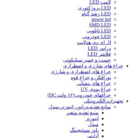
لامپ LED
LED پروژکتوری
LED رشد گیاه
power led
SMD LED
LED تابلویی
LED خودرویی
ال ای دی هدلایت
درایور LED
فلاشر LED
چسب و خمیر سیلیکونی
چراغ های شارژی و اضطراری
چراغ های اضطراری و شارژی
نورافکن و چراغ قوه
چراغ های پیشانی
چراغ یووی UV
چراغهای خودرویی(۱۲ ولت DC)
تجهیزات الکترونیکی
منابع تغذیه،درایور، اینورتر،مبدل
منبع تغذیه متغیر
اینورتر
مبدل
پاور سوئیچینگ
آداپتور