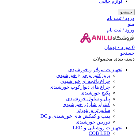
لوازم جانبی
جستجو
ورود / ثبت نام
منو
ورود / ثبت نام
0
مورد
۰
تومان
جستجو
دسته بندی محصولات
تجهیزات سولار و خورشیدی
پروژکتور و چراغ خورشیدی
چراغ باغچه ای خورشیدی
چراغ های دیوارکوب خورشیدی
پکیج خورشیدی
پنل و سلول خورشیدی
کنترلر شارژر خورشیدی
سانورتر و اینورتر
پمپ و کفکش های خورشیدی و DC
دوربین خورشیدی
تجهیزات روشنایی و LED
COB LED