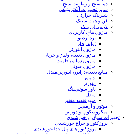
دما سنج و رطوبت سنج
سایر تجهیزات الکترونیکی
شیرینک حرارتی
فن و هیت سینک
کیس پاوربانک
ماژول های کاربردی
برد آردینو
تولید بخار
ماژول اینورتر
ماژول تغذیه، ولتاژ و جریان
ماژول دما و رطوبت
ماژول صوتی
منابع تغذیه،درایور، اینورتر،مبدل
آداپتور
اینورتر
پاور سوئیچینگ
مبدل
منبع تغذیه متغیر
موتور و آرمیچر
میکروسکوپ و دوربین
تجهیزات سولار و خورشیدی
پروژکتور و چراغ خورشیدی
پروژکتور های پنل جدا خورشیدی