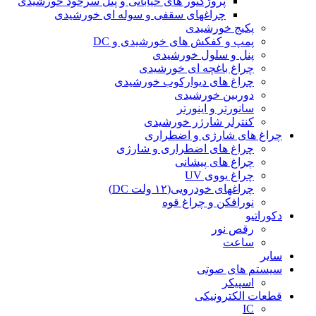
پروژکتور های خیابانی و پنل سرخود خورشیدی
چراغهای سقفی و سوله ای خورشیدی
پکیج خورشیدی
پمپ و کفکش های خورشیدی و DC
پنل و سلول خورشیدی
چراغ باغچه ای خورشیدی
چراغ های دیوارکوب خورشیدی
دوربین خورشیدی
سانورتر و اینورتر
کنترلر شارژر خورشیدی
چراغ های شارژی و اضطراری
چراغ های اضطراری و شارژی
چراغ های پیشانی
چراغ یووی UV
چراغهای خودرویی(۱۲ ولت DC)
نورافکن و چراغ قوه
دکوراتیو
رقص نور
ساعت
سایر
سیستم های صوتی
اسپیکر
قطعات الکترونیکی
IC