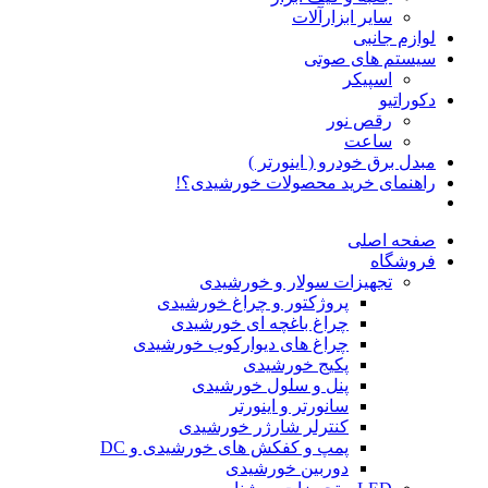
سایر ابزارآلات
لوازم جانبی
سیستم های صوتی
اسپیکر
دکوراتیو
رقص نور
ساعت
مبدل برق خودرو ( اینورتر )
راهنمای خرید محصولات خورشیدی؟!
صفحه اصلی
فروشگاه
تجهیزات سولار و خورشیدی
پروژکتور و چراغ خورشیدی
چراغ باغچه ای خورشیدی
چراغ های دیوارکوب خورشیدی
پکیج خورشیدی
پنل و سلول خورشیدی
سانورتر و اینورتر
کنترلر شارژر خورشیدی
پمپ و کفکش های خورشیدی و DC
دوربین خورشیدی