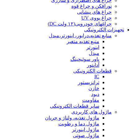
چراغ های اضطراری و شارژی
نورافکن و چراغ قوه
چراغ های پیشانی
چراغ یووی UV
چراغهای خودرویی(۱۲ ولت DC)
تجهیزات الکترونیکی
منابع تغذیه،درایور، اینورتر،مبدل
منبع تغذیه متغیر
اینورتر
مبدل
پاور سوئیچینگ
آداپتور
قطعات الکترونیکی
IC
ترانزیستور
خازن
دیود
مقاومت
سایر قطعات الکترونیکی
ماژول های کاربردی
ماژول تغذیه، ولتاژ و جریان
ماژول دما و رطوبت
ماژول اینورتر
ماژول صوتی