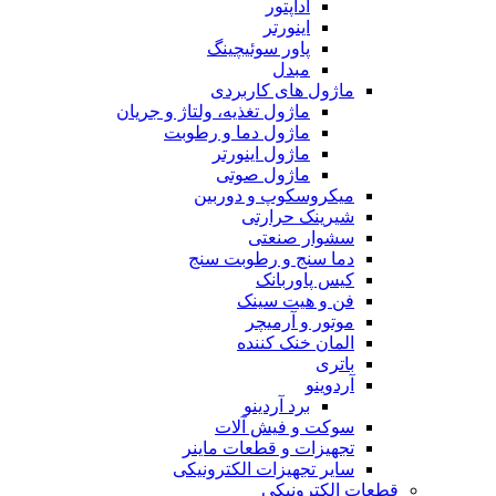
آداپتور
اینورتر
پاور سوئیچینگ
مبدل
ماژول های کاربردی
ماژول تغذیه، ولتاژ و جریان
ماژول دما و رطوبت
ماژول اینورتر
ماژول صوتی
میکروسکوپ و دوربین
شیرینک حرارتی
سشوار صنعتی
دما سنج و رطوبت سنج
کیس پاوربانک
فن و هیت سینک
موتور و آرمیچر
المان خنک کننده
باتری
آردوینو
برد آردینو
سوکت و فیش آلات
تجهیزات و قطعات ماینر
سایر تجهیزات الکترونیکی
قطعات الکترونیکی