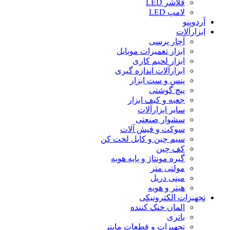
فلاشر LED
لامپ LED
آردوینو
ابزارآلات
آچار پرسی
ابزار تعمیرات موبایل
ابزار لحیم کاری
ابزارآلات اندازه گیری
پنس و ست ابزار
پیچ گوشتی
جعبه و کیف ابزار
سایر ابزارآلات
سشوار صنعتی
سوکت و فیش آلات
سیم چین و کابل لخت کن
کف چین
گیره مونتاژ و پایه هویه
مولتی متر
مینی دریل
هیتر و هویه
تجهیزات الکترونیکی
المان خنک کننده
باتری
تجهیزات و قطعات ماینر