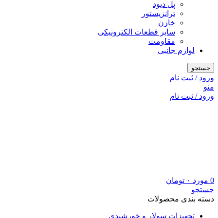
پل دیود
ترانزیستور
خازن
سایر قطعات الکترونیکی
مقاومت
لوازم جانبی
جستجو
ورود / ثبت نام
منو
ورود / ثبت نام
0
مورد
۰
تومان
جستجو
دسته بندی محصولات
تجهیزات سولار و خورشیدی