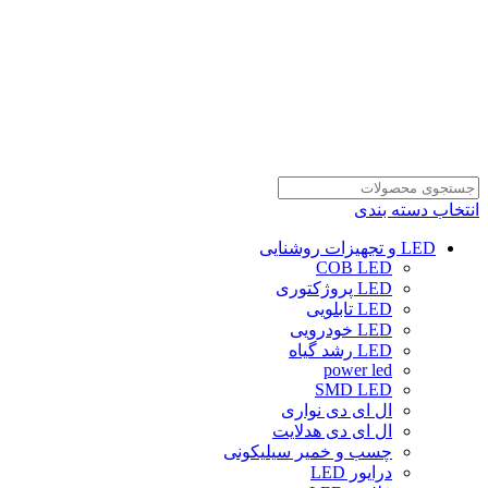
انتخاب دسته بندی
LED و تجهیزات روشنایی
COB LED
LED پروژکتوری
LED تابلویی
LED خودرویی
LED رشد گیاه
power led
SMD LED
ال ای دی نواری
ال ای دی هدلایت
چسب و خمیر سیلیکونی
درایور LED