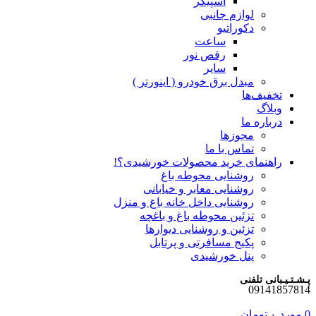
اسپیکر
لوازم جانبی
دکوراتیو
ساعت
رقص نور
سایر
مبدل برق خودرو ( اینورتر )
تخفیف‌ها
وبلاگ
درباره ما
مجوزها
تماس با ما
راهنمای خرید محصولات خورشیدی؟!
روشنایی محوطه باغ
روشنایی معابر و خیابانی
روشنایی داخل خانه باغ و منزل
تزئین محوطه باغ و باغچه
تزئین و روشنایی دیوارها
پکیج مسافرتی و پرتابل
پنل خورشیدی
پـشـتـیـبانی تلفنی
09141857814
0
مورد
۰
تومان