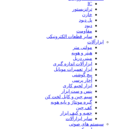
IC
ترانزیستور
خازن
پل دیود
دیود
مقاومت
سایر قطعات الکترونیکی
ابزارآلات
مولتی متر
هیتر و هویه
مینی دریل
ابزارآلات اندازه گیری
ابزار تعمیرات موبایل
پیچ گوشتی
آچار پرسی
ابزار لحیم کاری
پنس و ست ابزار
سیم چین و کابل لخت کن
گیره مونتاژ و پایه هویه
کف چین
جعبه و کیف ابزار
سایر ابزارآلات
سیستم های صوتی