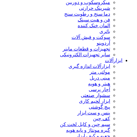
میکروسکوپ و دوربین
شیرینک حرارتی
دما سنج و رطوبت سنج
فن و هیت سینک
المان خنک کننده
باتری
سوکت و فیش آلات
آردوینو
تجهیزات و قطعات ماینر
سایر تجهیزات الکترونیکی
ابزارآلات
ابزارآلات اندازه گیری
مولتی متر
مینی دریل
هیتر و هویه
آچار پرسی
سشوار صنعتی
ابزار لحیم کاری
پیچ گوشتی
پنس و ست ابزار
کف چین
سیم چین و کابل لخت کن
گیره مونتاژ و پایه هویه
جعبه و کیف ابزار