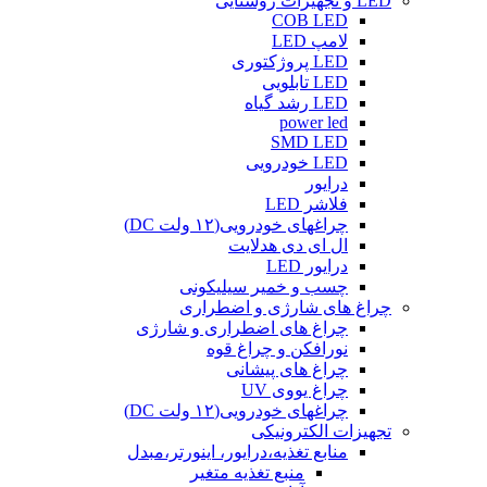
LED و تجهیزات روشنایی
COB LED
لامپ LED
LED پروژکتوری
LED تابلویی
LED رشد گیاه
power led
SMD LED
LED خودرویی
درایور
فلاشر LED
چراغهای خودرویی(۱۲ ولت DC)
ال ای دی هدلایت
درایور LED
چسب و خمیر سیلیکونی
چراغ های شارژی و اضطراری
چراغ های اضطراری و شارژی
نورافکن و چراغ قوه
چراغ های پیشانی
چراغ یووی UV
چراغهای خودرویی(۱۲ ولت DC)
تجهیزات الکترونیکی
منابع تغذیه،درایور، اینورتر،مبدل
منبع تغذیه متغیر