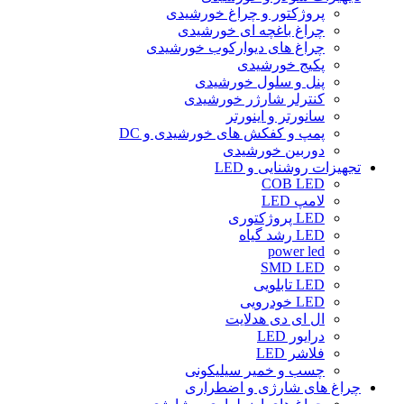
پروژکتور و چراغ خورشیدی
چراغ باغچه ای خورشیدی
چراغ های دیوارکوب خورشیدی
پکیج خورشیدی
پنل و سلول خورشیدی
کنترلر شارژر خورشیدی
سانورتر و اینورتر
پمپ و کفکش های خورشیدی و DC
دوربین خورشیدی
تجهیزات روشنایی و LED
COB LED
لامپ LED
LED پروژکتوری
LED رشد گیاه
power led
SMD LED
LED تابلویی
LED خودرویی
ال ای دی هدلایت
درایور LED
فلاشر LED
چسب و خمیر سیلیکونی
چراغ های شارژی و اضطراری