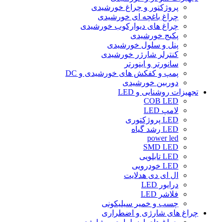
پروژکتور و چراغ خورشیدی
چراغ باغچه ای خورشیدی
چراغ های دیوارکوب خورشیدی
پکیج خورشیدی
پنل و سلول خورشیدی
کنترلر شارژر خورشیدی
سانورتر و اینورتر
پمپ و کفکش های خورشیدی و DC
دوربین خورشیدی
تجهیزات روشنایی و LED
COB LED
لامپ LED
LED پروژکتوری
LED رشد گیاه
power led
SMD LED
LED تابلویی
LED خودرویی
ال ای دی هدلایت
درایور LED
فلاشر LED
چسب و خمیر سیلیکونی
چراغ های شارژی و اضطراری