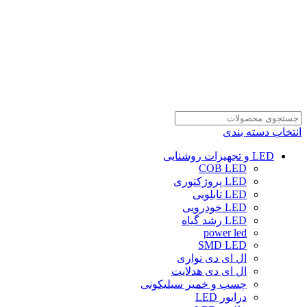
انتخاب دسته بندی
LED و تجهیزات روشنایی
COB LED
LED پروژکتوری
LED تابلویی
LED خودرویی
LED رشد گیاه
power led
SMD LED
ال ای دی نواری
ال ای دی هدلایت
چسب و خمیر سیلیکونی
درایور LED