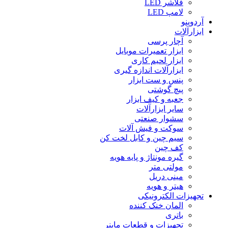
فلاشر LED
لامپ LED
آردوینو
ابزارآلات
آچار پرسی
ابزار تعمیرات موبایل
ابزار لحیم کاری
ابزارآلات اندازه گیری
پنس و ست ابزار
پیچ گوشتی
جعبه و کیف ابزار
سایر ابزارآلات
سشوار صنعتی
سوکت و فیش آلات
سیم چین و کابل لخت کن
کف چین
گیره مونتاژ و پایه هویه
مولتی متر
مینی دریل
هیتر و هویه
تجهیزات الکترونیکی
المان خنک کننده
باتری
تجهیزات و قطعات ماینر