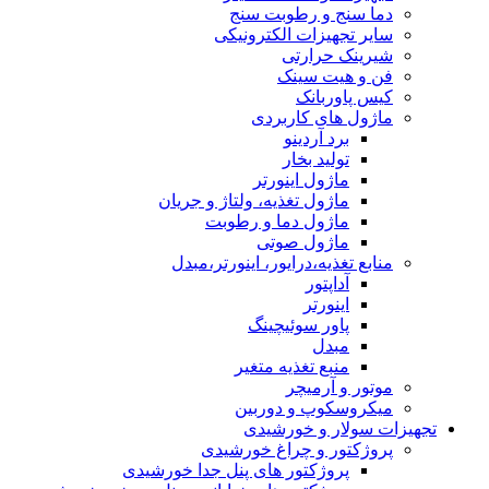
دما سنج و رطوبت سنج
سایر تجهیزات الکترونیکی
شیرینک حرارتی
فن و هیت سینک
کیس پاوربانک
ماژول های کاربردی
برد آردینو
تولید بخار
ماژول اینورتر
ماژول تغذیه، ولتاژ و جریان
ماژول دما و رطوبت
ماژول صوتی
منابع تغذیه،درایور، اینورتر،مبدل
آداپتور
اینورتر
پاور سوئیچینگ
مبدل
منبع تغذیه متغیر
موتور و آرمیچر
میکروسکوپ و دوربین
تجهیزات سولار و خورشیدی
پروژکتور و چراغ خورشیدی
پروژکتور های پنل جدا خورشیدی