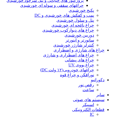
پروژکتور های خیابانی و پنل سرخود خورشیدی
چراغهای سقفی و سوله ای خورشیدی
پکیج خورشیدی
پمپ و کفکش های خورشیدی و DC
پنل و سلول خورشیدی
چراغ باغچه ای خورشیدی
چراغ های دیوارکوب خورشیدی
دوربین خورشیدی
سانورتر و اینورتر
کنترلر شارژر خورشیدی
چراغ های شارژی و اضطراری
چراغ های اضطراری و شارژی
چراغ های پیشانی
چراغ یووی UV
چراغهای خودرویی(۱۲ ولت DC)
نورافکن و چراغ قوه
دکوراتیو
رقص نور
ساعت
سایر
سیستم های صوتی
اسپیکر
قطعات الکترونیکی
IC