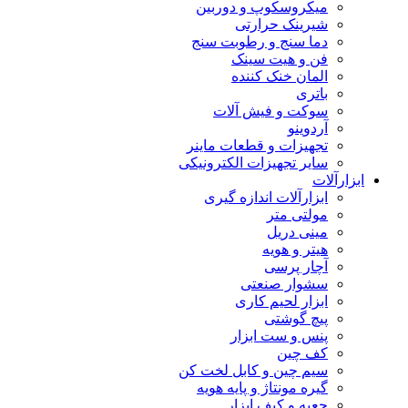
میکروسکوپ و دوربین
شیرینک حرارتی
دما سنج و رطوبت سنج
فن و هیت سینک
المان خنک کننده
باتری
سوکت و فیش آلات
آردوینو
تجهیزات و قطعات ماینر
سایر تجهیزات الکترونیکی
ابزارآلات
ابزارآلات اندازه گیری
مولتی متر
مینی دریل
هیتر و هویه
آچار پرسی
سشوار صنعتی
ابزار لحیم کاری
پیچ گوشتی
پنس و ست ابزار
کف چین
سیم چین و کابل لخت کن
گیره مونتاژ و پایه هویه
جعبه و کیف ابزار