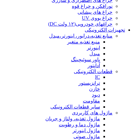
چراغ های اضطراری و شارژی
نورافکن و چراغ قوه
چراغ های پیشانی
چراغ یووی UV
چراغهای خودرویی(۱۲ ولت DC)
تجهیزات الکترونیکی
منابع تغذیه،درایور، اینورتر،مبدل
منبع تغذیه متغیر
اینورتر
مبدل
پاور سوئیچینگ
آداپتور
قطعات الکترونیکی
IC
ترانزیستور
خازن
دیود
مقاومت
سایر قطعات الکترونیکی
ماژول های کاربردی
ماژول تغذیه، ولتاژ و جریان
ماژول دما و رطوبت
ماژول اینورتر
ماژول صوتی