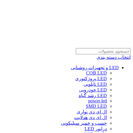
انتخاب دسته بندی
LED و تجهیزات روشنایی
COB LED
LED پروژکتوری
LED تابلویی
LED خودرویی
LED رشد گیاه
power led
SMD LED
ال ای دی نواری
ال ای دی هدلایت
چسب و خمیر سیلیکونی
درایور LED