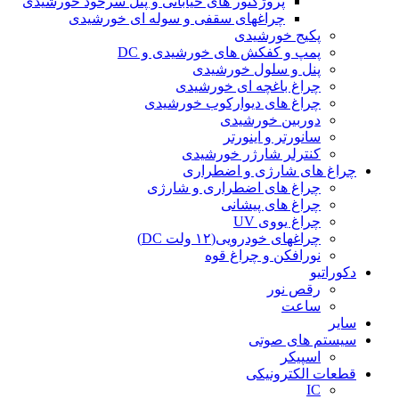
پروژکتور های خیابانی و پنل سرخود خورشیدی
چراغهای سقفی و سوله ای خورشیدی
پکیج خورشیدی
پمپ و کفکش های خورشیدی و DC
پنل و سلول خورشیدی
چراغ باغچه ای خورشیدی
چراغ های دیوارکوب خورشیدی
دوربین خورشیدی
سانورتر و اینورتر
کنترلر شارژر خورشیدی
چراغ های شارژی و اضطراری
چراغ های اضطراری و شارژی
چراغ های پیشانی
چراغ یووی UV
چراغهای خودرویی(۱۲ ولت DC)
نورافکن و چراغ قوه
دکوراتیو
رقص نور
ساعت
سایر
سیستم های صوتی
اسپیکر
قطعات الکترونیکی
IC