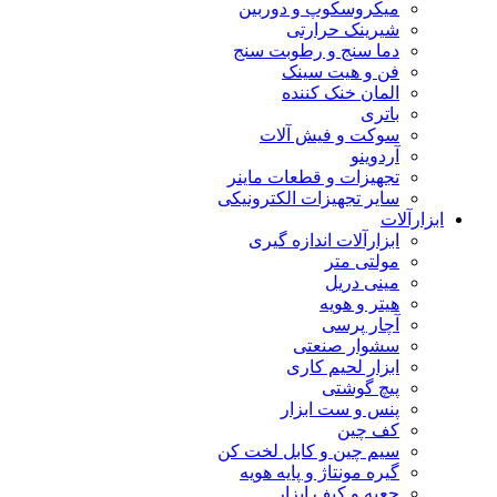
میکروسکوپ و دوربین
شیرینک حرارتی
دما سنج و رطوبت سنج
فن و هیت سینک
المان خنک کننده
باتری
سوکت و فیش آلات
آردوینو
تجهیزات و قطعات ماینر
سایر تجهیزات الکترونیکی
ابزارآلات
ابزارآلات اندازه گیری
مولتی متر
مینی دریل
هیتر و هویه
آچار پرسی
سشوار صنعتی
ابزار لحیم کاری
پیچ گوشتی
پنس و ست ابزار
کف چین
سیم چین و کابل لخت کن
گیره مونتاژ و پایه هویه
جعبه و کیف ابزار