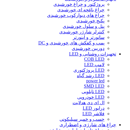
پروژکتور و چراغ خورشیدی
چراغ باغچه ای خورشیدی
چراغ های دیوارکوب خورشیدی
پکیج خورشیدی
پنل و سلول خورشیدی
کنترلر شارژر خورشیدی
سانورتر و اینورتر
پمپ و کفکش های خورشیدی و DC
دوربین خورشیدی
تجهیزات روشنایی و LED
COB LED
لامپ LED
LED پروژکتوری
LED رشد گیاه
power led
SMD LED
LED تابلویی
LED خودرویی
ال ای دی هدلایت
درایور LED
فلاشر LED
چسب و خمیر سیلیکونی
چراغ های شارژی و اضطراری