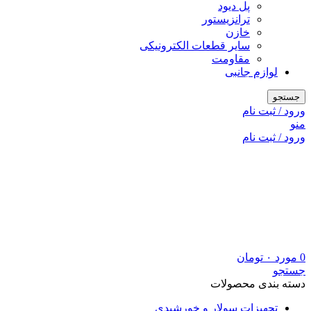
پل دیود
ترانزیستور
خازن
سایر قطعات الکترونیکی
مقاومت
لوازم جانبی
جستجو
ورود / ثبت نام
منو
ورود / ثبت نام
0
مورد
۰
تومان
جستجو
دسته بندی محصولات
تجهیزات سولار و خورشیدی