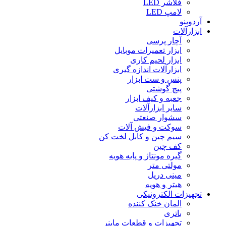
فلاشر LED
لامپ LED
آردوینو
ابزارآلات
آچار پرسی
ابزار تعمیرات موبایل
ابزار لحیم کاری
ابزارآلات اندازه گیری
پنس و ست ابزار
پیچ گوشتی
جعبه و کیف ابزار
سایر ابزارآلات
سشوار صنعتی
سوکت و فیش آلات
سیم چین و کابل لخت کن
کف چین
گیره مونتاژ و پایه هویه
مولتی متر
مینی دریل
هیتر و هویه
تجهیزات الکترونیکی
المان خنک کننده
باتری
تجهیزات و قطعات ماینر