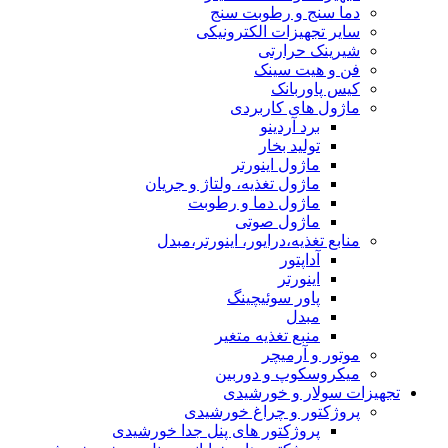
دما سنج و رطوبت سنج
سایر تجهیزات الکترونیکی
شیرینک حرارتی
فن و هیت سینک
کیس پاوربانک
ماژول های کاربردی
برد آردینو
تولید بخار
ماژول اینورتر
ماژول تغذیه، ولتاژ و جریان
ماژول دما و رطوبت
ماژول صوتی
منابع تغذیه،درایور، اینورتر،مبدل
آداپتور
اینورتر
پاور سوئیچینگ
مبدل
منبع تغذیه متغیر
موتور و آرمیچر
میکروسکوپ و دوربین
تجهیزات سولار و خورشیدی
پروژکتور و چراغ خورشیدی
پروژکتور های پنل جدا خورشیدی