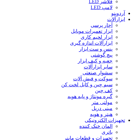
فلاشر LED
لامپ LED
آردوینو
ابزارآلات
آچار پرسی
ابزار تعمیرات موبایل
ابزار لحیم کاری
ابزارآلات اندازه گیری
پنس و ست ابزار
پیچ گوشتی
جعبه و کیف ابزار
سایر ابزارآلات
سشوار صنعتی
سوکت و فیش آلات
سیم چین و کابل لخت کن
کف چین
گیره مونتاژ و پایه هویه
مولتی متر
مینی دریل
هیتر و هویه
تجهیزات الکترونیکی
المان خنک کننده
باتری
تجهیزات و قطعات ماینر