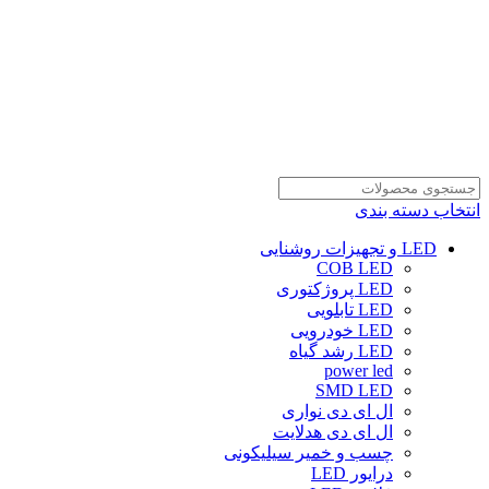
انتخاب دسته بندی
LED و تجهیزات روشنایی
COB LED
LED پروژکتوری
LED تابلویی
LED خودرویی
LED رشد گیاه
power led
SMD LED
ال ای دی نواری
ال ای دی هدلایت
چسب و خمیر سیلیکونی
درایور LED