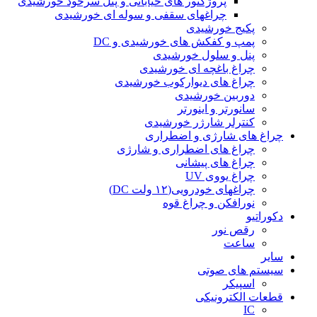
پروژکتور های خیابانی و پنل سرخود خورشیدی
چراغهای سقفی و سوله ای خورشیدی
پکیج خورشیدی
پمپ و کفکش های خورشیدی و DC
پنل و سلول خورشیدی
چراغ باغچه ای خورشیدی
چراغ های دیوارکوب خورشیدی
دوربین خورشیدی
سانورتر و اینورتر
کنترلر شارژر خورشیدی
چراغ های شارژی و اضطراری
چراغ های اضطراری و شارژی
چراغ های پیشانی
چراغ یووی UV
چراغهای خودرویی(۱۲ ولت DC)
نورافکن و چراغ قوه
دکوراتیو
رقص نور
ساعت
سایر
سیستم های صوتی
اسپیکر
قطعات الکترونیکی
IC