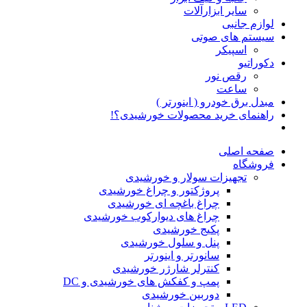
سایر ابزارآلات
لوازم جانبی
سیستم های صوتی
اسپیکر
دکوراتیو
رقص نور
ساعت
مبدل برق خودرو ( اینورتر )
راهنمای خرید محصولات خورشیدی؟!
صفحه اصلی
فروشگاه
تجهیزات سولار و خورشیدی
پروژکتور و چراغ خورشیدی
چراغ باغچه ای خورشیدی
چراغ های دیوارکوب خورشیدی
پکیج خورشیدی
پنل و سلول خورشیدی
سانورتر و اینورتر
کنترلر شارژر خورشیدی
پمپ و کفکش های خورشیدی و DC
دوربین خورشیدی