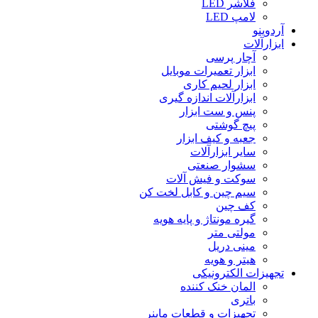
فلاشر LED
لامپ LED
آردوینو
ابزارآلات
آچار پرسی
ابزار تعمیرات موبایل
ابزار لحیم کاری
ابزارآلات اندازه گیری
پنس و ست ابزار
پیچ گوشتی
جعبه و کیف ابزار
سایر ابزارآلات
سشوار صنعتی
سوکت و فیش آلات
سیم چین و کابل لخت کن
کف چین
گیره مونتاژ و پایه هویه
مولتی متر
مینی دریل
هیتر و هویه
تجهیزات الکترونیکی
المان خنک کننده
باتری
تجهیزات و قطعات ماینر