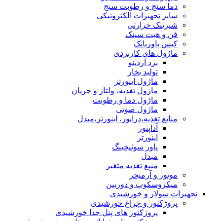
دما سنج و رطوبت سنج
سایر تجهیزات الکترونیکی
شیرینک حرارتی
فن و هیت سینک
کیس پاوربانک
ماژول های کاربردی
برد آردینو
تولید بخار
ماژول اینورتر
ماژول تغذیه، ولتاژ و جریان
ماژول دما و رطوبت
ماژول صوتی
منابع تغذیه،درایور، اینورتر،مبدل
آداپتور
اینورتر
پاور سوئیچینگ
مبدل
منبع تغذیه متغیر
موتور و آرمیچر
میکروسکوپ و دوربین
تجهیزات سولار و خورشیدی
پروژکتور و چراغ خورشیدی
پروژکتور های پنل جدا خورشیدی