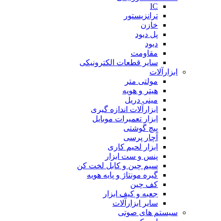
IC
ترانزیستور
خازن
پل دیود
دیود
مقاومت
سایر قطعات الکترونیکی
ابزارآلات
مولتی متر
هیتر و هویه
مینی دریل
ابزارآلات اندازه گیری
ابزار تعمیرات موبایل
پیچ گوشتی
آچار پرسی
ابزار لحیم کاری
پنس و ست ابزار
سیم چین و کابل لخت کن
گیره مونتاژ و پایه هویه
کف چین
جعبه و کیف ابزار
سایر ابزارآلات
سیستم های صوتی