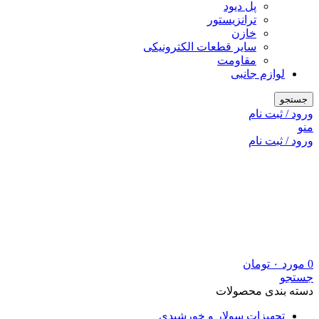
پل دیود
ترانزیستور
خازن
سایر قطعات الکترونیکی
مقاومت
لوازم جانبی
جستجو
ورود / ثبت نام
منو
ورود / ثبت نام
0
مورد
۰
تومان
جستجو
دسته بندی محصولات
تجهیزات سولار و خورشیدی