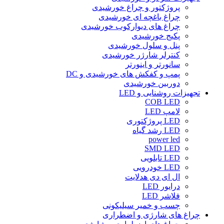
پروژکتور و چراغ خورشیدی
چراغ باغچه ای خورشیدی
چراغ های دیوارکوب خورشیدی
پکیج خورشیدی
پنل و سلول خورشیدی
کنترلر شارژر خورشیدی
سانورتر و اینورتر
پمپ و کفکش های خورشیدی و DC
دوربین خورشیدی
تجهیزات روشنایی و LED
COB LED
لامپ LED
LED پروژکتوری
LED رشد گیاه
power led
SMD LED
LED تابلویی
LED خودرویی
ال ای دی هدلایت
درایور LED
فلاشر LED
چسب و خمیر سیلیکونی
چراغ های شارژی و اضطراری