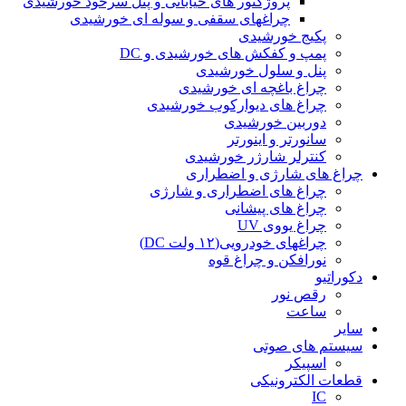
پروژکتور های خیابانی و پنل سرخود خورشیدی
چراغهای سقفی و سوله ای خورشیدی
پکیج خورشیدی
پمپ و کفکش های خورشیدی و DC
پنل و سلول خورشیدی
چراغ باغچه ای خورشیدی
چراغ های دیوارکوب خورشیدی
دوربین خورشیدی
سانورتر و اینورتر
کنترلر شارژر خورشیدی
چراغ های شارژی و اضطراری
چراغ های اضطراری و شارژی
چراغ های پیشانی
چراغ یووی UV
چراغهای خودرویی(۱۲ ولت DC)
نورافکن و چراغ قوه
دکوراتیو
رقص نور
ساعت
سایر
سیستم های صوتی
اسپیکر
قطعات الکترونیکی
IC