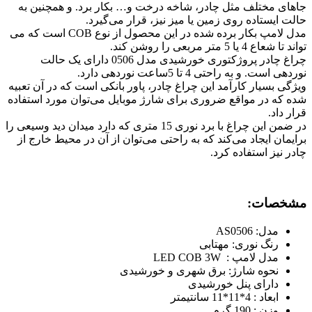
جاهای مختلف مثل چادر، شاخه درخت و… بکار برد. و همچنین به
حالت ایستاده روی زمین یا میز نیز، قرار می‌گیرد.
مدل لامپ بکار برده شده در این محصول از نوع COB است که می
تواند تا شعاع 4 یا 5 متر مربعی را روشن کند.
چراغ چادر پروژکتوری خورشیدی مدل 0506 دارای یک حالت
نوردهی است. و به راحتی 4 تا 5ساعت نوردهی دارد.
ویژگی بسیار کارآمد این چراغ چادر، پاور بانکی است که در آن تعبیه
شده که در مواقع ضروری برای شارژ موبایل می‌توان مورد استفاده
قرار داد.
در ضمن این چراغ با برد نوری 15 متری که دارد میدان دید وسیعی را
برایمان ایجاد می‌کند که به راحتی می‌توان از آن در محیط خارج از
چادر نیز استفاده کرد.
مشخصات:
مدل: AS0506
رنگ نوری: مهتابی
مدل لامپ : LED COB 3W
نحوه شارژ: برق شهری و خورشیدی
دارای پنل خورشیدی
ابعاد : 4*11*11 سانتیمتر
وزن : 190 گرم