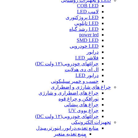
LED و تجهیزات روشنایی
COB LED
لامپ LED
LED پروژکتوری
LED تابلویی
LED رشد گیاه
power led
SMD LED
LED خودرویی
درایور
فلاشر LED
چراغهای خودرویی(۱۲ ولت DC)
ال ای دی هدلایت
درایور LED
چسب و خمیر سیلیکونی
چراغ های شارژی و اضطراری
چراغ های اضطراری و شارژی
نورافکن و چراغ قوه
چراغ های پیشانی
چراغ یووی UV
چراغهای خودرویی(۱۲ ولت DC)
تجهیزات الکترونیکی
منابع تغذیه،درایور، اینورتر،مبدل
منبع تغذیه متغیر