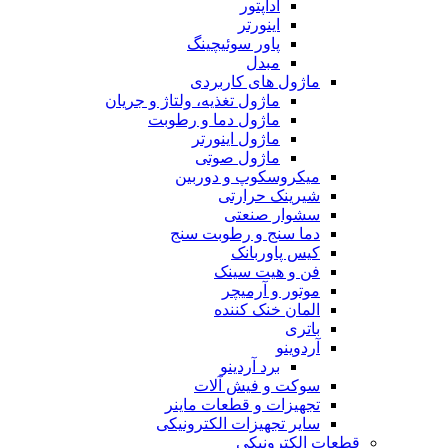
آداپتور
اینورتر
پاور سوئیچینگ
مبدل
ماژول های کاربردی
ماژول تغذیه، ولتاژ و جریان
ماژول دما و رطوبت
ماژول اینورتر
ماژول صوتی
میکروسکوپ و دوربین
شیرینک حرارتی
سشوار صنعتی
دما سنج و رطوبت سنج
کیس پاوربانک
فن و هیت سینک
موتور و آرمیچر
المان خنک کننده
باتری
آردوینو
برد آردینو
سوکت و فیش آلات
تجهیزات و قطعات ماینر
سایر تجهیزات الکترونیکی
قطعات الکترونیکی