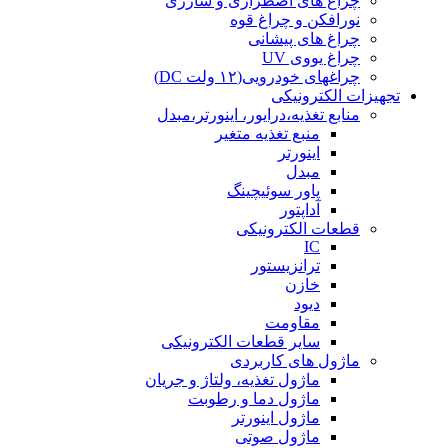
چراغ های اضطراری و شارژی
نورافکن و چراغ قوه
چراغ های پیشانی
چراغ یووی UV
چراغهای خودرویی(۱۲ ولت DC)
تجهیزات الکترونیکی
منابع تغذیه،درایور، اینورتر،مبدل
منبع تغذیه متغیر
اینورتر
مبدل
پاور سوئیچینگ
آداپتور
قطعات الکترونیکی
IC
ترانزیستور
خازن
دیود
مقاومت
سایر قطعات الکترونیکی
ماژول های کاربردی
ماژول تغذیه، ولتاژ و جریان
ماژول دما و رطوبت
ماژول اینورتر
ماژول صوتی