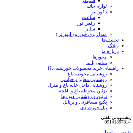
اسپیکر
لوازم جانبی
دکوراتیو
ساعت
رقص نور
سایر
مبدل برق خودرو ( اینورتر )
تخفیف‌ها
وبلاگ
درباره ما
مجوزها
تماس با ما
راهنمای خرید محصولات خورشیدی؟!
روشنایی محوطه باغ
روشنایی معابر و خیابانی
روشنایی داخل خانه باغ و منزل
تزئین محوطه باغ و باغچه
تزئین و روشنایی دیوارها
پکیج مسافرتی و پرتابل
پنل خورشیدی
پـشـتـیـبانی تلفنی
09141857814
0
مورد
۰
تومان