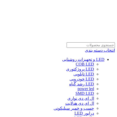
انتخاب دسته بندی
LED و تجهیزات روشنایی
COB LED
LED پروژکتوری
LED تابلویی
LED خودرویی
LED رشد گیاه
power led
SMD LED
ال ای دی نواری
ال ای دی هدلایت
چسب و خمیر سیلیکونی
درایور LED