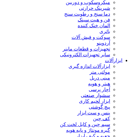
میکروسکوپ و دوربین
شیرینک حرارتی
دما سنج و رطوبت سنج
فن و هیت سینک
المان خنک کننده
باتری
سوکت و فیش آلات
آردوینو
تجهیزات و قطعات ماینر
سایر تجهیزات الکترونیکی
ابزارآلات
ابزارآلات اندازه گیری
مولتی متر
مینی دریل
هیتر و هویه
آچار پرسی
سشوار صنعتی
ابزار لحیم کاری
پیچ گوشتی
پنس و ست ابزار
کف چین
سیم چین و کابل لخت کن
گیره مونتاژ و پایه هویه
جعبه و کیف ابزار