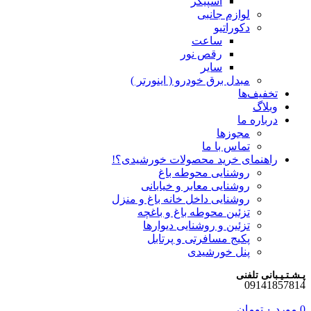
اسپیکر
لوازم جانبی
دکوراتیو
ساعت
رقص نور
سایر
مبدل برق خودرو ( اینورتر )
تخفیف‌ها
وبلاگ
درباره ما
مجوزها
تماس با ما
راهنمای خرید محصولات خورشیدی؟!
روشنایی محوطه باغ
روشنایی معابر و خیابانی
روشنایی داخل خانه باغ و منزل
تزئین محوطه باغ و باغچه
تزئین و روشنایی دیوارها
پکیج مسافرتی و پرتابل
پنل خورشیدی
پـشـتـیـبانی تلفنی
09141857814
0
مورد
۰
تومان