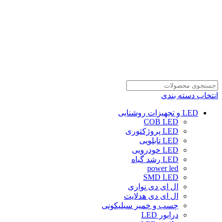
انتخاب دسته بندی
LED و تجهیزات روشنایی
COB LED
LED پروژکتوری
LED تابلویی
LED خودرویی
LED رشد گیاه
power led
SMD LED
ال ای دی نواری
ال ای دی هدلایت
چسب و خمیر سیلیکونی
درایور LED