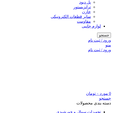
پل دیود
ترانزیستور
خازن
سایر قطعات الکترونیکی
مقاومت
لوازم جانبی
جستجو
ورود / ثبت نام
منو
ورود / ثبت نام
0
مورد
۰
تومان
جستجو
دسته بندی محصولات
تجهیزات سولار و خورشیدی