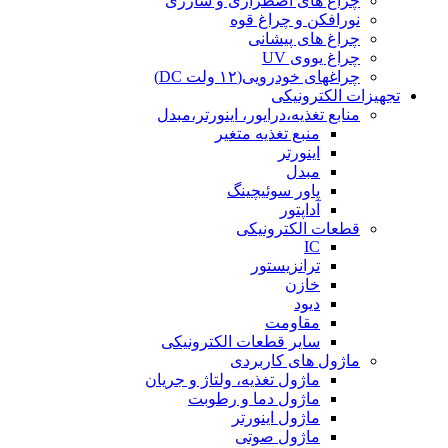
چراغ های اضطراری و شارژی
نورافکن و چراغ قوه
چراغ های پیشانی
چراغ یووی UV
چراغهای خودرویی(۱۲ ولت DC)
تجهیزات الکترونیکی
منابع تغذیه،درایور، اینورتر،مبدل
منبع تغذیه متغیر
اینورتر
مبدل
پاور سوئیچینگ
آداپتور
قطعات الکترونیکی
IC
ترانزیستور
خازن
دیود
مقاومت
سایر قطعات الکترونیکی
ماژول های کاربردی
ماژول تغذیه، ولتاژ و جریان
ماژول دما و رطوبت
ماژول اینورتر
ماژول صوتی