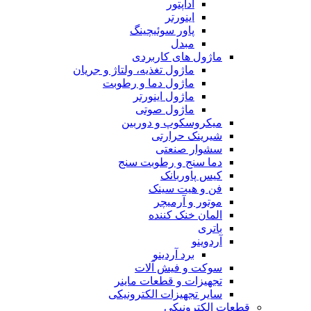
آداپتور
اینورتر
پاور سوئیچینگ
مبدل
ماژول های کاربردی
ماژول تغذیه، ولتاژ و جریان
ماژول دما و رطوبت
ماژول اینورتر
ماژول صوتی
میکروسکوپ و دوربین
شیرینک حرارتی
سشوار صنعتی
دما سنج و رطوبت سنج
کیس پاوربانک
فن و هیت سینک
موتور و آرمیچر
المان خنک کننده
باتری
آردوینو
برد آردینو
سوکت و فیش آلات
تجهیزات و قطعات ماینر
سایر تجهیزات الکترونیکی
قطعات الکترونیکی