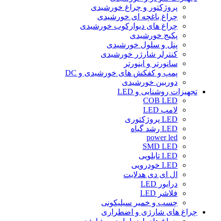
پروژکتور و چراغ خورشیدی
چراغ باغچه ای خورشیدی
چراغ های دیوارکوب خورشیدی
پکیج خورشیدی
پنل و سلول خورشیدی
کنترلر شارژر خورشیدی
سانورتر و اینورتر
پمپ و کفکش های خورشیدی و DC
دوربین خورشیدی
تجهیزات روشنایی و LED
COB LED
لامپ LED
LED پروژکتوری
LED رشد گیاه
power led
SMD LED
LED تابلویی
LED خودرویی
ال ای دی هدلایت
درایور LED
فلاشر LED
چسب و خمیر سیلیکونی
چراغ های شارژی و اضطراری