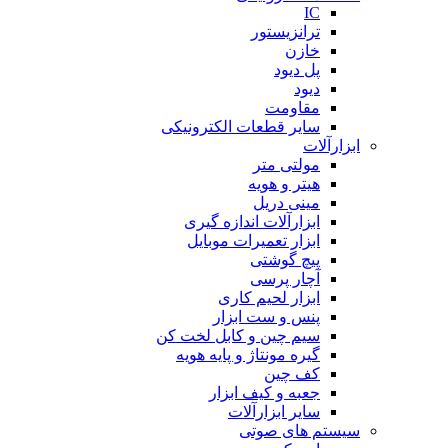
IC
ترانزیستور
خازن
پل دیود
دیود
مقاومت
سایر قطعات الکترونیکی
ابزارآلات
مولتی متر
هیتر و هویه
مینی دریل
ابزارآلات اندازه گیری
ابزار تعمیرات موبایل
پیچ گوشتی
آچار پرسی
ابزار لحیم کاری
پنس و ست ابزار
سیم چین و کابل لخت کن
گیره مونتاژ و پایه هویه
کف چین
جعبه و کیف ابزار
سایر ابزارآلات
سیستم های صوتی