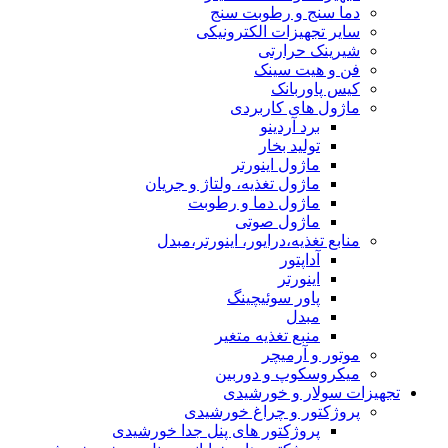
دما سنج و رطوبت سنج
سایر تجهیزات الکترونیکی
شیرینک حرارتی
فن و هیت سینک
کیس پاوربانک
ماژول های کاربردی
برد آردینو
تولید بخار
ماژول اینورتر
ماژول تغذیه، ولتاژ و جریان
ماژول دما و رطوبت
ماژول صوتی
منابع تغذیه،درایور، اینورتر،مبدل
آداپتور
اینورتر
پاور سوئیچینگ
مبدل
منبع تغذیه متغیر
موتور و آرمیچر
میکروسکوپ و دوربین
تجهیزات سولار و خورشیدی
پروژکتور و چراغ خورشیدی
پروژکتور های پنل جدا خورشیدی