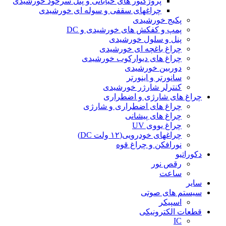
پروژکتور های خیابانی و پنل سرخود خورشیدی
چراغهای سقفی و سوله ای خورشیدی
پکیج خورشیدی
پمپ و کفکش های خورشیدی و DC
پنل و سلول خورشیدی
چراغ باغچه ای خورشیدی
چراغ های دیوارکوب خورشیدی
دوربین خورشیدی
سانورتر و اینورتر
کنترلر شارژر خورشیدی
چراغ های شارژی و اضطراری
چراغ های اضطراری و شارژی
چراغ های پیشانی
چراغ یووی UV
چراغهای خودرویی(۱۲ ولت DC)
نورافکن و چراغ قوه
دکوراتیو
رقص نور
ساعت
سایر
سیستم های صوتی
اسپیکر
قطعات الکترونیکی
IC