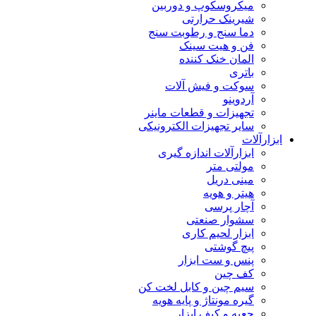
میکروسکوپ و دوربین
شیرینک حرارتی
دما سنج و رطوبت سنج
فن و هیت سینک
المان خنک کننده
باتری
سوکت و فیش آلات
آردوینو
تجهیزات و قطعات ماینر
سایر تجهیزات الکترونیکی
ابزارآلات
ابزارآلات اندازه گیری
مولتی متر
مینی دریل
هیتر و هویه
آچار پرسی
سشوار صنعتی
ابزار لحیم کاری
پیچ گوشتی
پنس و ست ابزار
کف چین
سیم چین و کابل لخت کن
گیره مونتاژ و پایه هویه
جعبه و کیف ابزار