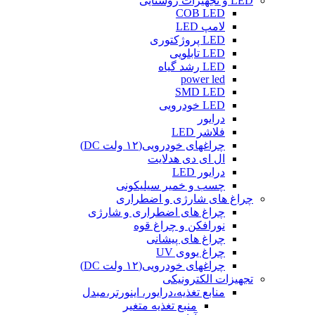
LED و تجهیزات روشنایی
COB LED
لامپ LED
LED پروژکتوری
LED تابلویی
LED رشد گیاه
power led
SMD LED
LED خودرویی
درایور
فلاشر LED
چراغهای خودرویی(۱۲ ولت DC)
ال ای دی هدلایت
درایور LED
چسب و خمیر سیلیکونی
چراغ های شارژی و اضطراری
چراغ های اضطراری و شارژی
نورافکن و چراغ قوه
چراغ های پیشانی
چراغ یووی UV
چراغهای خودرویی(۱۲ ولت DC)
تجهیزات الکترونیکی
منابع تغذیه،درایور، اینورتر،مبدل
منبع تغذیه متغیر