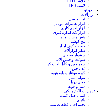
فلاشر LED
لامپ LED
آردوینو
ابزارآلات
آچار پرسی
ابزار تعمیرات موبایل
ابزار لحیم کاری
ابزارآلات اندازه گیری
پنس و ست ابزار
پیچ گوشتی
جعبه و کیف ابزار
سایر ابزارآلات
سشوار صنعتی
سوکت و فیش آلات
سیم چین و کابل لخت کن
کف چین
گیره مونتاژ و پایه هویه
مولتی متر
مینی دریل
هیتر و هویه
تجهیزات الکترونیکی
المان خنک کننده
باتری
تجهیزات و قطعات ماینر