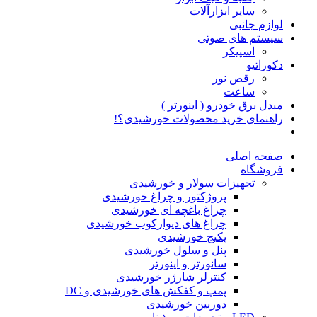
سایر ابزارآلات
لوازم جانبی
سیستم های صوتی
اسپیکر
دکوراتیو
رقص نور
ساعت
مبدل برق خودرو ( اینورتر )
راهنمای خرید محصولات خورشیدی؟!
صفحه اصلی
فروشگاه
تجهیزات سولار و خورشیدی
پروژکتور و چراغ خورشیدی
چراغ باغچه ای خورشیدی
چراغ های دیوارکوب خورشیدی
پکیج خورشیدی
پنل و سلول خورشیدی
سانورتر و اینورتر
کنترلر شارژر خورشیدی
پمپ و کفکش های خورشیدی و DC
دوربین خورشیدی