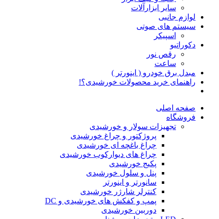
سایر ابزارآلات
لوازم جانبی
سیستم های صوتی
اسپیکر
دکوراتیو
رقص نور
ساعت
مبدل برق خودرو ( اینورتر )
راهنمای خرید محصولات خورشیدی؟!
صفحه اصلی
فروشگاه
تجهیزات سولار و خورشیدی
پروژکتور و چراغ خورشیدی
چراغ باغچه ای خورشیدی
چراغ های دیوارکوب خورشیدی
پکیج خورشیدی
پنل و سلول خورشیدی
سانورتر و اینورتر
کنترلر شارژر خورشیدی
پمپ و کفکش های خورشیدی و DC
دوربین خورشیدی