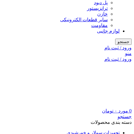
پل دیود
ترانزیستور
خازن
سایر قطعات الکترونیکی
مقاومت
لوازم جانبی
جستجو
ورود / ثبت نام
منو
ورود / ثبت نام
0
مورد
۰
تومان
جستجو
دسته بندی محصولات
تجهیزات سولار و خورشیدی