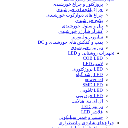
پروژکتور و چراغ خورشیدی
چراغ باغچه ای خورشیدی
چراغ های دیوارکوب خورشیدی
پکیج خورشیدی
پنل و سلول خورشیدی
کنترلر شارژر خورشیدی
سانورتر و اینورتر
پمپ و کفکش های خورشیدی و DC
دوربین خورشیدی
تجهیزات روشنایی و LED
COB LED
لامپ LED
LED پروژکتوری
LED رشد گیاه
power led
SMD LED
LED تابلویی
LED خودرویی
ال ای دی هدلایت
درایور LED
فلاشر LED
چسب و خمیر سیلیکونی
چراغ های شارژی و اضطراری