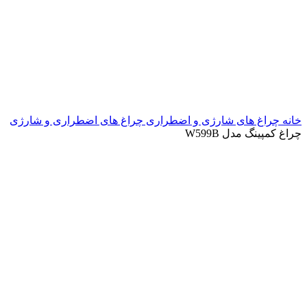
خانه
چراغ های شارژی و اضطراری
چراغ های اضطراری و شارژی
چراغ کمپینگ مدل W599B