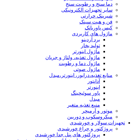
دما سنج و رطوبت سنج
سایر تجهیزات الکترونیکی
شیرینک حرارتی
فن و هیت سینک
کیس پاوربانک
ماژول های کاربردی
برد آردینو
تولید بخار
ماژول اینورتر
ماژول تغذیه، ولتاژ و جریان
ماژول دما و رطوبت
ماژول صوتی
منابع تغذیه،درایور، اینورتر،مبدل
آداپتور
اینورتر
پاور سوئیچینگ
مبدل
منبع تغذیه متغیر
موتور و آرمیچر
میکروسکوپ و دوربین
تجهیزات سولار و خورشیدی
پروژکتور و چراغ خورشیدی
پروژکتور های پنل جدا خورشیدی