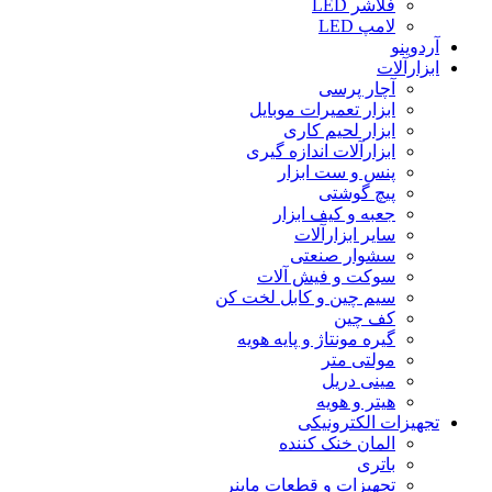
فلاشر LED
لامپ LED
آردوینو
ابزارآلات
آچار پرسی
ابزار تعمیرات موبایل
ابزار لحیم کاری
ابزارآلات اندازه گیری
پنس و ست ابزار
پیچ گوشتی
جعبه و کیف ابزار
سایر ابزارآلات
سشوار صنعتی
سوکت و فیش آلات
سیم چین و کابل لخت کن
کف چین
گیره مونتاژ و پایه هویه
مولتی متر
مینی دریل
هیتر و هویه
تجهیزات الکترونیکی
المان خنک کننده
باتری
تجهیزات و قطعات ماینر