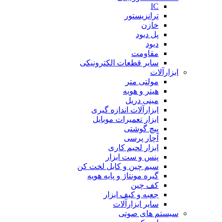
IC
ترانزیستور
خازن
پل دیود
دیود
مقاومت
سایر قطعات الکترونیکی
ابزارآلات
مولتی متر
هیتر و هویه
مینی دریل
ابزارآلات اندازه گیری
ابزار تعمیرات موبایل
پیچ گوشتی
آچار پرسی
ابزار لحیم کاری
پنس و ست ابزار
سیم چین و کابل لخت کن
گیره مونتاژ و پایه هویه
کف چین
جعبه و کیف ابزار
سایر ابزارآلات
سیستم های صوتی