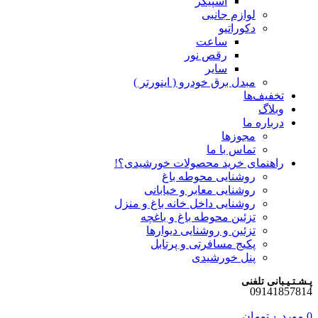
اسپیکر
لوازم جانبی
دکوراتیو
ساعت
رقص نور
سایر
مبدل برق خودرو ( اینورتر )
تخفیف‌ها
وبلاگ
درباره ما
مجوزها
تماس با ما
راهنمای خرید محصولات خورشیدی؟!
روشنایی محوطه باغ
روشنایی معابر و خیابانی
روشنایی داخل خانه باغ و منزل
تزئین محوطه باغ و باغچه
تزئین و روشنایی دیوارها
پکیج مسافرتی و پرتابل
پنل خورشیدی
پـشـتـیـبانی تلفنی
09141857814
0
مورد
۰
تومان