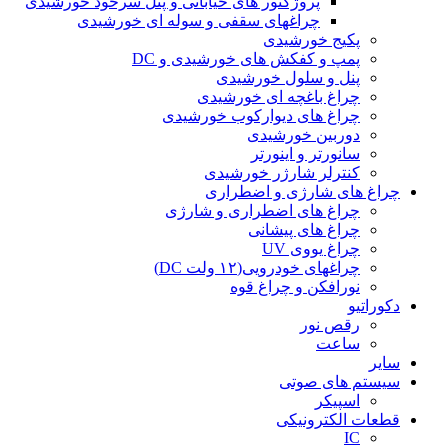
پروژکتور های خیابانی و پنل سرخود خورشیدی
چراغهای سقفی و سوله ای خورشیدی
پکیج خورشیدی
پمپ و کفکش های خورشیدی و DC
پنل و سلول خورشیدی
چراغ باغچه ای خورشیدی
چراغ های دیوارکوب خورشیدی
دوربین خورشیدی
سانورتر و اینورتر
کنترلر شارژر خورشیدی
چراغ های شارژی و اضطراری
چراغ های اضطراری و شارژی
چراغ های پیشانی
چراغ یووی UV
چراغهای خودرویی(۱۲ ولت DC)
نورافکن و چراغ قوه
دکوراتیو
رقص نور
ساعت
سایر
سیستم های صوتی
اسپیکر
قطعات الکترونیکی
IC