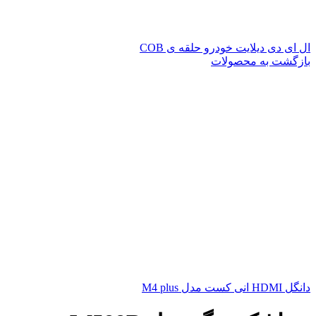
ال ای دی دیلایت خودرو حلقه ی COB
بازگشت به محصولات
دانگل HDMI انی کست مدل M4 plus