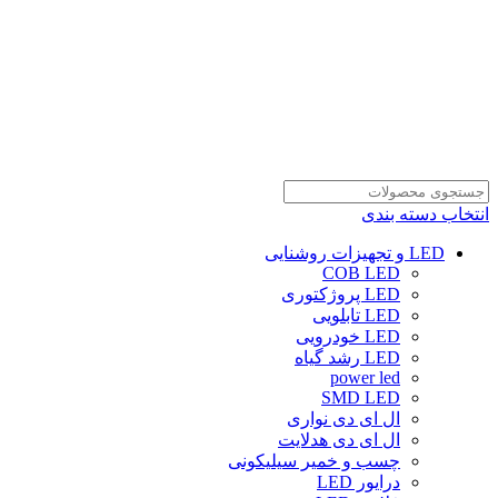
انتخاب دسته بندی
LED و تجهیزات روشنایی
COB LED
LED پروژکتوری
LED تابلویی
LED خودرویی
LED رشد گیاه
power led
SMD LED
ال ای دی نواری
ال ای دی هدلایت
چسب و خمیر سیلیکونی
درایور LED