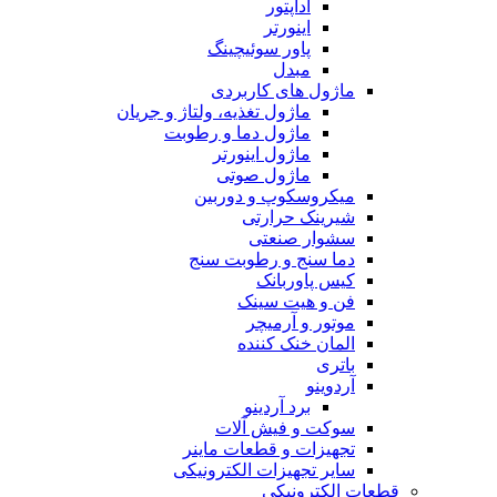
آداپتور
اینورتر
پاور سوئیچینگ
مبدل
ماژول های کاربردی
ماژول تغذیه، ولتاژ و جریان
ماژول دما و رطوبت
ماژول اینورتر
ماژول صوتی
میکروسکوپ و دوربین
شیرینک حرارتی
سشوار صنعتی
دما سنج و رطوبت سنج
کیس پاوربانک
فن و هیت سینک
موتور و آرمیچر
المان خنک کننده
باتری
آردوینو
برد آردینو
سوکت و فیش آلات
تجهیزات و قطعات ماینر
سایر تجهیزات الکترونیکی
قطعات الکترونیکی