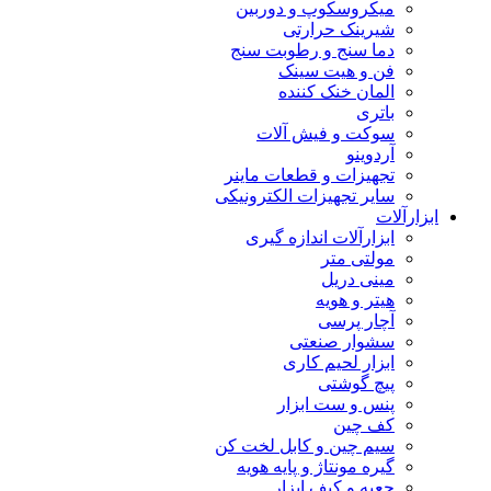
میکروسکوپ و دوربین
شیرینک حرارتی
دما سنج و رطوبت سنج
فن و هیت سینک
المان خنک کننده
باتری
سوکت و فیش آلات
آردوینو
تجهیزات و قطعات ماینر
سایر تجهیزات الکترونیکی
ابزارآلات
ابزارآلات اندازه گیری
مولتی متر
مینی دریل
هیتر و هویه
آچار پرسی
سشوار صنعتی
ابزار لحیم کاری
پیچ گوشتی
پنس و ست ابزار
کف چین
سیم چین و کابل لخت کن
گیره مونتاژ و پایه هویه
جعبه و کیف ابزار