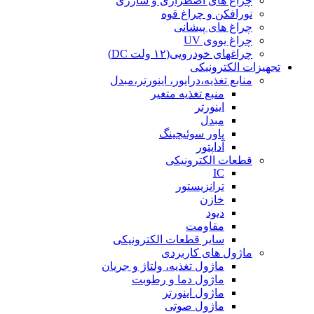
چراغ های اضطراری و شارژی
نورافکن و چراغ قوه
چراغ های پیشانی
چراغ یووی UV
چراغهای خودرویی(۱۲ ولت DC)
تجهیزات الکترونیکی
منابع تغذیه،درایور، اینورتر،مبدل
منبع تغذیه متغیر
اینورتر
مبدل
پاور سوئیچینگ
آداپتور
قطعات الکترونیکی
IC
ترانزیستور
خازن
دیود
مقاومت
سایر قطعات الکترونیکی
ماژول های کاربردی
ماژول تغذیه، ولتاژ و جریان
ماژول دما و رطوبت
ماژول اینورتر
ماژول صوتی