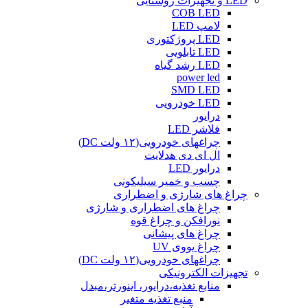
LED و تجهیزات روشنایی
COB LED
لامپ LED
LED پروژکتوری
LED تابلویی
LED رشد گیاه
power led
SMD LED
LED خودرویی
درایور
فلاشر LED
چراغهای خودرویی(۱۲ ولت DC)
ال ای دی هدلایت
درایور LED
چسب و خمیر سیلیکونی
چراغ های شارژی و اضطراری
چراغ های اضطراری و شارژی
نورافکن و چراغ قوه
چراغ های پیشانی
چراغ یووی UV
چراغهای خودرویی(۱۲ ولت DC)
تجهیزات الکترونیکی
منابع تغذیه،درایور، اینورتر،مبدل
منبع تغذیه متغیر