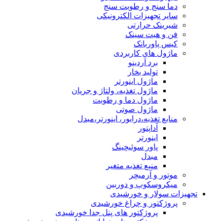
دما سنج و رطوبت سنج
سایر تجهیزات الکترونیکی
شیرینک حرارتی
فن و هیت سینک
کیس پاوربانک
ماژول های کاربردی
برد آردینو
تولید بخار
ماژول اینورتر
ماژول تغذیه، ولتاژ و جریان
ماژول دما و رطوبت
ماژول صوتی
منابع تغذیه،درایور، اینورتر،مبدل
آداپتور
اینورتر
پاور سوئیچینگ
مبدل
منبع تغذیه متغیر
موتور و آرمیچر
میکروسکوپ و دوربین
تجهیزات سولار و خورشیدی
پروژکتور و چراغ خورشیدی
پروژکتور های پنل جدا خورشیدی