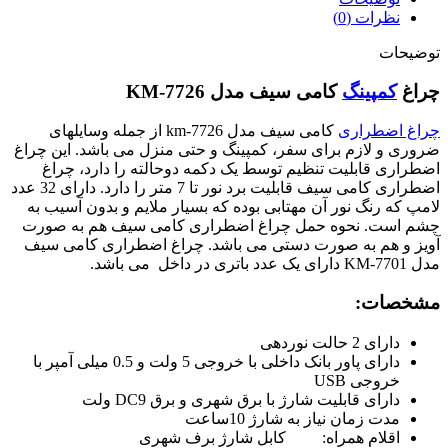
نظرات (0)
توضیحات
چراغ
کمپینگ
کامی سیف مدل KM-7726
چراغ اضطراری
کامی سیف مدل km-7726 از جمله وسایلهای
ضروری و لازم برای سفر، کمپینگ و حتی منزل می باشد. این چراغ
اضطراری قابلیت تنظیم توسط یک دکمه دوحالته را دارد، چراغ
اضطراری کامی سیف قابلیت برد نور تا 7 متر را دارد. دارای 32 عدد
لامپ که رنگ نور آن مهتابی بوده که بسیار ملایم و بدون آسیب به
چشم است. نحوه حمل چراغ اضطراری کامی سیف هم به صورت
آویز و هم به صورت دستی می باشد. چراغ اضطراری کامی سیف
مدل KM-7701 دارای یک عدد باتری در داخل می باشد.
مشخصات:
دارای 2 حالت نوردهی
دارای پاور بانک داخلی با خروجی 5 ولت و 0.5 میلی آمپر با
خروجی USB
دارای قابلیت شارژ با برق شهری و برق DC9 ولت
مدت زمان نیاز به شارژ 10ساعت
اقلام همراه: کابل شارژ برف شهری