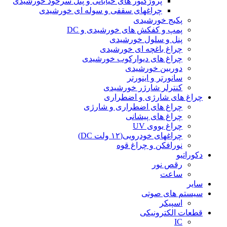
پروژکتور های خیابانی و پنل سرخود خورشیدی
چراغهای سقفی و سوله ای خورشیدی
پکیج خورشیدی
پمپ و کفکش های خورشیدی و DC
پنل و سلول خورشیدی
چراغ باغچه ای خورشیدی
چراغ های دیوارکوب خورشیدی
دوربین خورشیدی
سانورتر و اینورتر
کنترلر شارژر خورشیدی
چراغ های شارژی و اضطراری
چراغ های اضطراری و شارژی
چراغ های پیشانی
چراغ یووی UV
چراغهای خودرویی(۱۲ ولت DC)
نورافکن و چراغ قوه
دکوراتیو
رقص نور
ساعت
سایر
سیستم های صوتی
اسپیکر
قطعات الکترونیکی
IC