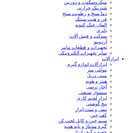
میکروسکوپ و دوربین
شیرینک حرارتی
دما سنج و رطوبت سنج
فن و هیت سینک
المان خنک کننده
باتری
سوکت و فیش آلات
آردوینو
تجهیزات و قطعات ماینر
سایر تجهیزات الکترونیکی
ابزارآلات
ابزارآلات اندازه گیری
مولتی متر
مینی دریل
هیتر و هویه
آچار پرسی
سشوار صنعتی
ابزار لحیم کاری
پیچ گوشتی
پنس و ست ابزار
کف چین
سیم چین و کابل لخت کن
گیره مونتاژ و پایه هویه
جعبه و کیف ابزار