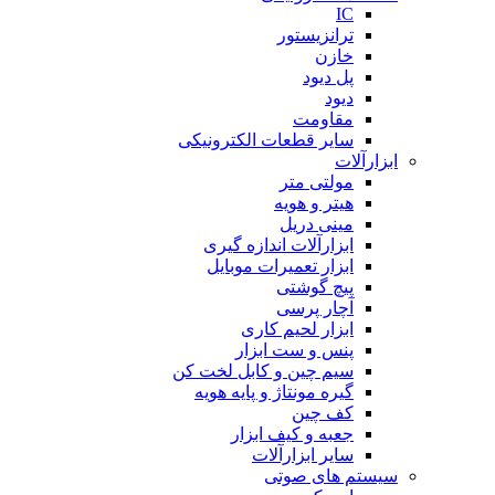
IC
ترانزیستور
خازن
پل دیود
دیود
مقاومت
سایر قطعات الکترونیکی
ابزارآلات
مولتی متر
هیتر و هویه
مینی دریل
ابزارآلات اندازه گیری
ابزار تعمیرات موبایل
پیچ گوشتی
آچار پرسی
ابزار لحیم کاری
پنس و ست ابزار
سیم چین و کابل لخت کن
گیره مونتاژ و پایه هویه
کف چین
جعبه و کیف ابزار
سایر ابزارآلات
سیستم های صوتی