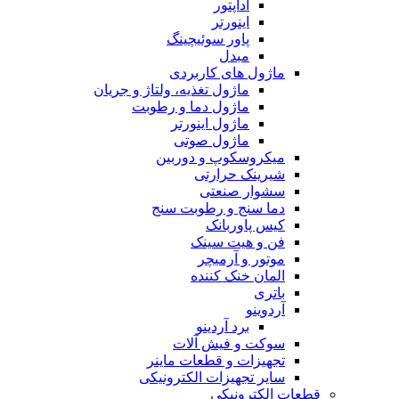
آداپتور
اینورتر
پاور سوئیچینگ
مبدل
ماژول های کاربردی
ماژول تغذیه، ولتاژ و جریان
ماژول دما و رطوبت
ماژول اینورتر
ماژول صوتی
میکروسکوپ و دوربین
شیرینک حرارتی
سشوار صنعتی
دما سنج و رطوبت سنج
کیس پاوربانک
فن و هیت سینک
موتور و آرمیچر
المان خنک کننده
باتری
آردوینو
برد آردینو
سوکت و فیش آلات
تجهیزات و قطعات ماینر
سایر تجهیزات الکترونیکی
قطعات الکترونیکی