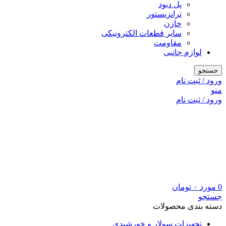
پل دیود
ترانزیستور
خازن
سایر قطعات الکترونیکی
مقاومت
لوازم جانبی
جستجو
ورود / ثبت نام
منو
ورود / ثبت نام
0
مورد
۰
تومان
جستجو
دسته بندی محصولات
تجهیزات سولار و خورشیدی