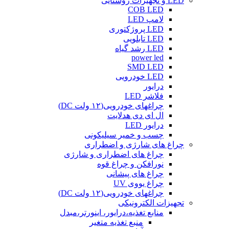
LED و تجهیزات روشنایی
COB LED
لامپ LED
LED پروژکتوری
LED تابلویی
LED رشد گیاه
power led
SMD LED
LED خودرویی
درایور
فلاشر LED
چراغهای خودرویی(۱۲ ولت DC)
ال ای دی هدلایت
درایور LED
چسب و خمیر سیلیکونی
چراغ های شارژی و اضطراری
چراغ های اضطراری و شارژی
نورافکن و چراغ قوه
چراغ های پیشانی
چراغ یووی UV
چراغهای خودرویی(۱۲ ولت DC)
تجهیزات الکترونیکی
منابع تغذیه،درایور، اینورتر،مبدل
منبع تغذیه متغیر