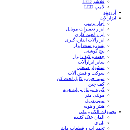
فلاشر LED
لامپ LED
آردوینو
ابزارآلات
آچار پرسی
ابزار تعمیرات موبایل
ابزار لحیم کاری
ابزارآلات اندازه گیری
پنس و ست ابزار
پیچ گوشتی
جعبه و کیف ابزار
سایر ابزارآلات
سشوار صنعتی
سوکت و فیش آلات
سیم چین و کابل لخت کن
کف چین
گیره مونتاژ و پایه هویه
مولتی متر
مینی دریل
هیتر و هویه
تجهیزات الکترونیکی
المان خنک کننده
باتری
تجهیزات و قطعات ماینر