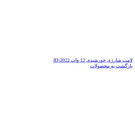
لامپ شارژی خورشیدی 12 وات JD-2022
بازگشت به محصولات