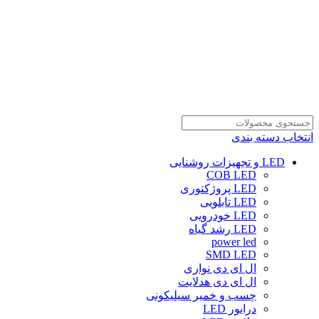
انتخاب دسته بندی
LED و تجهیزات روشنایی
COB LED
LED پروژکتوری
LED تابلویی
LED خودرویی
LED رشد گیاه
power led
SMD LED
ال ای دی نواری
ال ای دی هدلایت
چسب و خمیر سیلیکونی
درایور LED