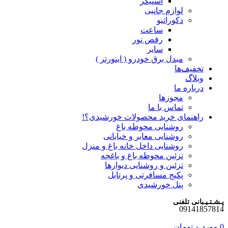
اسپیکر
لوازم جانبی
دکوراتیو
ساعت
رقص نور
سایر
مبدل برق خودرو ( اینورتر )
تخفیف‌ها
وبلاگ
درباره ما
مجوزها
تماس با ما
راهنمای خرید محصولات خورشیدی؟!
روشنایی محوطه باغ
روشنایی معابر و خیابانی
روشنایی داخل خانه باغ و منزل
تزئین محوطه باغ و باغچه
تزئین و روشنایی دیوارها
پکیج مسافرتی و پرتابل
پنل خورشیدی
پـشـتـیـبانی تلفنی
09141857814
0
مورد
۰
تومان