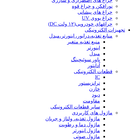
چراغ های اضطراری و شارژی
نورافکن و چراغ قوه
چراغ های پیشانی
چراغ یووی UV
چراغهای خودرویی(۱۲ ولت DC)
تجهیزات الکترونیکی
منابع تغذیه،درایور، اینورتر،مبدل
منبع تغذیه متغیر
اینورتر
مبدل
پاور سوئیچینگ
آداپتور
قطعات الکترونیکی
IC
ترانزیستور
خازن
دیود
مقاومت
سایر قطعات الکترونیکی
ماژول های کاربردی
ماژول تغذیه، ولتاژ و جریان
ماژول دما و رطوبت
ماژول اینورتر
ماژول صوتی