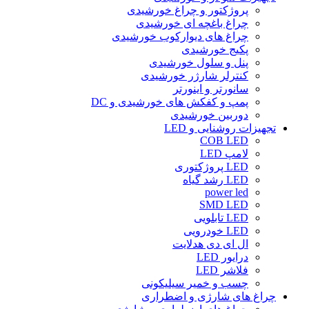
پروژکتور و چراغ خورشیدی
چراغ باغچه ای خورشیدی
چراغ های دیوارکوب خورشیدی
پکیج خورشیدی
پنل و سلول خورشیدی
کنترلر شارژر خورشیدی
سانورتر و اینورتر
پمپ و کفکش های خورشیدی و DC
دوربین خورشیدی
تجهیزات روشنایی و LED
COB LED
لامپ LED
LED پروژکتوری
LED رشد گیاه
power led
SMD LED
LED تابلویی
LED خودرویی
ال ای دی هدلایت
درایور LED
فلاشر LED
چسب و خمیر سیلیکونی
چراغ های شارژی و اضطراری