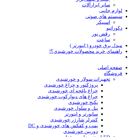
سایر ابزارآلات
لوازم جانبی
سیستم های صوتی
اسپیکر
دکوراتیو
رقص نور
ساعت
مبدل برق خودرو ( اینورتر )
راهنمای خرید محصولات خورشیدی؟!
صفحه اصلی
فروشگاه
تجهیزات سولار و خورشیدی
پروژکتور و چراغ خورشیدی
چراغ باغچه ای خورشیدی
چراغ های دیوارکوب خورشیدی
پکیج خورشیدی
پنل و سلول خورشیدی
سانورتر و اینورتر
کنترلر شارژر خورشیدی
پمپ و کفکش های خورشیدی و DC
دوربین خورشیدی