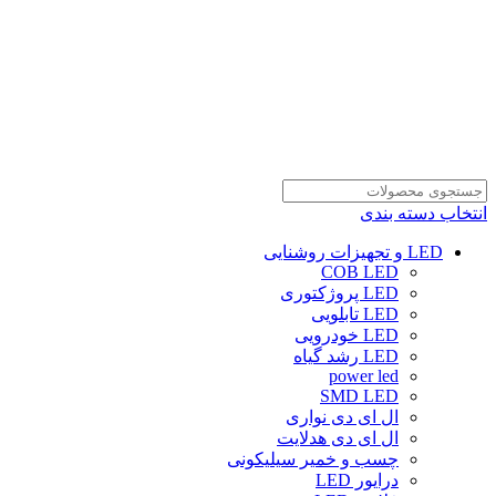
انتخاب دسته بندی
LED و تجهیزات روشنایی
COB LED
LED پروژکتوری
LED تابلویی
LED خودرویی
LED رشد گیاه
power led
SMD LED
ال ای دی نواری
ال ای دی هدلایت
چسب و خمیر سیلیکونی
درایور LED