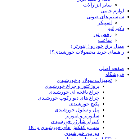
سایر ابزارآلات
لوازم جانبی
سیستم های صوتی
اسپیکر
دکوراتیو
رقص نور
ساعت
مبدل برق خودرو ( اینورتر )
راهنمای خرید محصولات خورشیدی؟!
صفحه اصلی
فروشگاه
تجهیزات سولار و خورشیدی
پروژکتور و چراغ خورشیدی
چراغ باغچه ای خورشیدی
چراغ های دیوارکوب خورشیدی
پکیج خورشیدی
پنل و سلول خورشیدی
سانورتر و اینورتر
کنترلر شارژر خورشیدی
پمپ و کفکش های خورشیدی و DC
دوربین خورشیدی