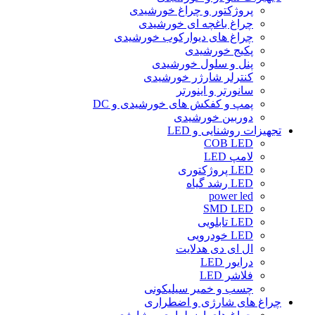
پروژکتور و چراغ خورشیدی
چراغ باغچه ای خورشیدی
چراغ های دیوارکوب خورشیدی
پکیج خورشیدی
پنل و سلول خورشیدی
کنترلر شارژر خورشیدی
سانورتر و اینورتر
پمپ و کفکش های خورشیدی و DC
دوربین خورشیدی
تجهیزات روشنایی و LED
COB LED
لامپ LED
LED پروژکتوری
LED رشد گیاه
power led
SMD LED
LED تابلویی
LED خودرویی
ال ای دی هدلایت
درایور LED
فلاشر LED
چسب و خمیر سیلیکونی
چراغ های شارژی و اضطراری