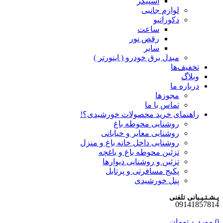
اسپیکر
لوازم جانبی
دکوراتیو
ساعت
رقص نور
سایر
مبدل برق خودرو ( اینورتر )
تخفیف‌ها
وبلاگ
درباره ما
مجوزها
تماس با ما
راهنمای خرید محصولات خورشیدی؟!
روشنایی محوطه باغ
روشنایی معابر و خیابانی
روشنایی داخل خانه باغ و منزل
تزئین محوطه باغ و باغچه
تزئین و روشنایی دیوارها
پکیج مسافرتی و پرتابل
پنل خورشیدی
پـشـتـیـبانی تلفنی
09141857814
0
مورد
۰
تومان