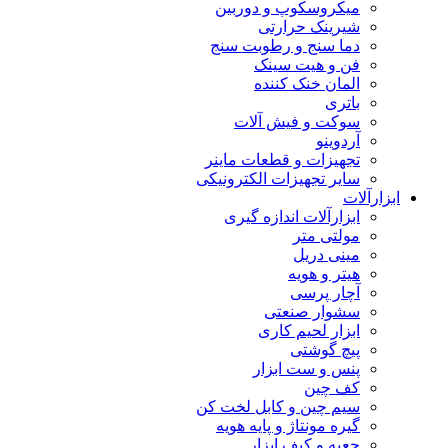
میکروسکوپ و دوربین
شیرینک حرارتی
دما سنج و رطوبت سنج
فن و هیت سینک
المان خنک کننده
باتری
سوکت و فیش آلات
آردوینو
تجهیزات و قطعات ماینر
سایر تجهیزات الکترونیکی
ابزارآلات
ابزارآلات اندازه گیری
مولتی متر
مینی دریل
هیتر و هویه
آچار پرسی
سشوار صنعتی
ابزار لحیم کاری
پیچ گوشتی
پنس و ست ابزار
کف چین
سیم چین و کابل لخت کن
گیره مونتاژ و پایه هویه
جعبه و کیف ابزار