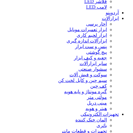
فلاشر LED
لامپ LED
آردوینو
ابزارآلات
آچار پرسی
ابزار تعمیرات موبایل
ابزار لحیم کاری
ابزارآلات اندازه گیری
پنس و ست ابزار
پیچ گوشتی
جعبه و کیف ابزار
سایر ابزارآلات
سشوار صنعتی
سوکت و فیش آلات
سیم چین و کابل لخت کن
کف چین
گیره مونتاژ و پایه هویه
مولتی متر
مینی دریل
هیتر و هویه
تجهیزات الکترونیکی
المان خنک کننده
باتری
تجهیزات و قطعات ماینر