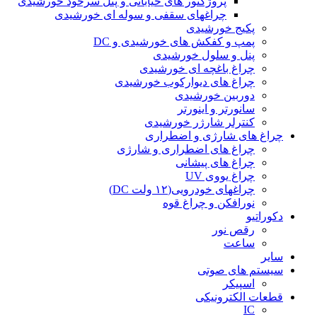
پروژکتور های خیابانی و پنل سرخود خورشیدی
چراغهای سقفی و سوله ای خورشیدی
پکیج خورشیدی
پمپ و کفکش های خورشیدی و DC
پنل و سلول خورشیدی
چراغ باغچه ای خورشیدی
چراغ های دیوارکوب خورشیدی
دوربین خورشیدی
سانورتر و اینورتر
کنترلر شارژر خورشیدی
چراغ های شارژی و اضطراری
چراغ های اضطراری و شارژی
چراغ های پیشانی
چراغ یووی UV
چراغهای خودرویی(۱۲ ولت DC)
نورافکن و چراغ قوه
دکوراتیو
رقص نور
ساعت
سایر
سیستم های صوتی
اسپیکر
قطعات الکترونیکی
IC