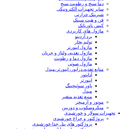
دما سنج و رطوبت سنج
سایر تجهیزات الکترونیکی
شیرینک حرارتی
فن و هیت سینک
کیس پاوربانک
ماژول های کاربردی
برد آردینو
تولید بخار
ماژول اینورتر
ماژول تغذیه، ولتاژ و جریان
ماژول دما و رطوبت
ماژول صوتی
منابع تغذیه،درایور، اینورتر،مبدل
آداپتور
اینورتر
پاور سوئیچینگ
مبدل
منبع تغذیه متغیر
موتور و آرمیچر
میکروسکوپ و دوربین
تجهیزات سولار و خورشیدی
پروژکتور و چراغ خورشیدی
پروژکتور های پنل جدا خورشیدی