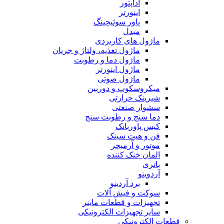
آداپتور
اینورتر
پاور سوئیچینگ
مبدل
ماژول های کاربردی
ماژول تغذیه، ولتاژ و جریان
ماژول دما و رطوبت
ماژول اینورتر
ماژول صوتی
میکروسکوپ و دوربین
شیرینک حرارتی
سشوار صنعتی
دما سنج و رطوبت سنج
کیس پاوربانک
فن و هیت سینک
موتور و آرمیچر
المان خنک کننده
باتری
آردوینو
برد آردینو
سوکت و فیش آلات
تجهیزات و قطعات ماینر
سایر تجهیزات الکترونیکی
قطعات الکترونیکی