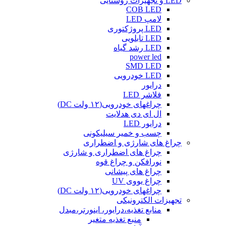
LED و تجهیزات روشنایی
COB LED
لامپ LED
LED پروژکتوری
LED تابلویی
LED رشد گیاه
power led
SMD LED
LED خودرویی
درایور
فلاشر LED
چراغهای خودرویی(۱۲ ولت DC)
ال ای دی هدلایت
درایور LED
چسب و خمیر سیلیکونی
چراغ های شارژی و اضطراری
چراغ های اضطراری و شارژی
نورافکن و چراغ قوه
چراغ های پیشانی
چراغ یووی UV
چراغهای خودرویی(۱۲ ولت DC)
تجهیزات الکترونیکی
منابع تغذیه،درایور، اینورتر،مبدل
منبع تغذیه متغیر