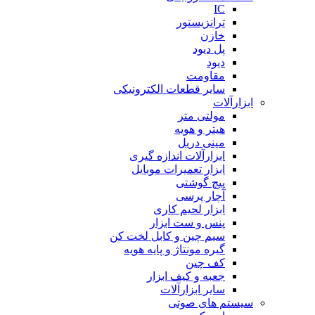
IC
ترانزیستور
خازن
پل دیود
دیود
مقاومت
سایر قطعات الکترونیکی
ابزارآلات
مولتی متر
هیتر و هویه
مینی دریل
ابزارآلات اندازه گیری
ابزار تعمیرات موبایل
پیچ گوشتی
آچار پرسی
ابزار لحیم کاری
پنس و ست ابزار
سیم چین و کابل لخت کن
گیره مونتاژ و پایه هویه
کف چین
جعبه و کیف ابزار
سایر ابزارآلات
سیستم های صوتی