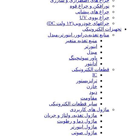
چراغ های اضطراری و شارژی
نورافکن و چراغ قوه
چراغ های پیشانی
چراغ یووی UV
چراغهای خودرویی(۱۲ ولت DC)
تجهیزات الکترونیکی
منابع تغذیه،درایور، اینورتر،مبدل
منبع تغذیه متغیر
اینورتر
مبدل
پاور سوئیچینگ
آداپتور
قطعات الکترونیکی
IC
ترانزیستور
خازن
دیود
مقاومت
سایر قطعات الکترونیکی
ماژول های کاربردی
ماژول تغذیه، ولتاژ و جریان
ماژول دما و رطوبت
ماژول اینورتر
ماژول صوتی