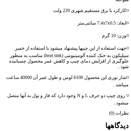
◽کارکرد با برق مستقیم شهری 220 ولت
◽ابعاد: 7.4x7x0.5 سانتی‌متر
◽وزن: 10 گرم
◽جهت استفاده از این چیپها پیشنهاد میشود با استفاده از خمیر
سیلیکون به خنک کننده آلومینیومی (heat sink) مناسب به منظور
جلوگیری از افزایش دمای چیپ و کاهش عمر محصول چسبانیده
شود .
◽شار نوری این محصول 6100 لومن و طول عمر آن 40000 ساعت
میباشد .
◽ روی چیپ دو حرف L و N وجود دارد که فاز و نول به آنها متصل
میشود .
نظرات (0)
دیدگاهها