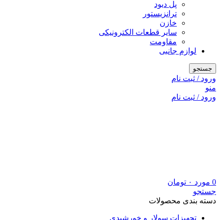
پل دیود
ترانزیستور
خازن
سایر قطعات الکترونیکی
مقاومت
لوازم جانبی
جستجو
ورود / ثبت نام
منو
ورود / ثبت نام
0
مورد
۰
تومان
جستجو
دسته بندی محصولات
تجهیزات سولار و خورشیدی