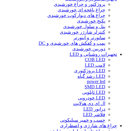
پروژکتور و چراغ خورشیدی
چراغ باغچه ای خورشیدی
چراغ های دیوارکوب خورشیدی
پکیج خورشیدی
پنل و سلول خورشیدی
کنترلر شارژر خورشیدی
سانورتر و اینورتر
پمپ و کفکش های خورشیدی و DC
دوربین خورشیدی
تجهیزات روشنایی و LED
COB LED
لامپ LED
LED پروژکتوری
LED رشد گیاه
power led
SMD LED
LED تابلویی
LED خودرویی
ال ای دی هدلایت
درایور LED
فلاشر LED
چسب و خمیر سیلیکونی
چراغ های شارژی و اضطراری