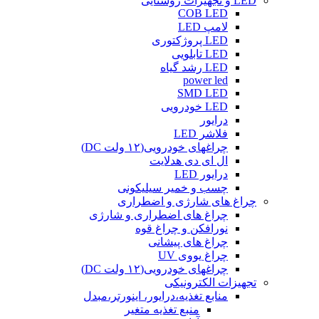
LED و تجهیزات روشنایی
COB LED
لامپ LED
LED پروژکتوری
LED تابلویی
LED رشد گیاه
power led
SMD LED
LED خودرویی
درایور
فلاشر LED
چراغهای خودرویی(۱۲ ولت DC)
ال ای دی هدلایت
درایور LED
چسب و خمیر سیلیکونی
چراغ های شارژی و اضطراری
چراغ های اضطراری و شارژی
نورافکن و چراغ قوه
چراغ های پیشانی
چراغ یووی UV
چراغهای خودرویی(۱۲ ولت DC)
تجهیزات الکترونیکی
منابع تغذیه،درایور، اینورتر،مبدل
منبع تغذیه متغیر