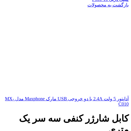
بازگشت به محصولات
آداپتور 5 ولت 2.4A با دو خروجی USB مارک Maxphone مدل MX-
C010
کابل شارژر کنفی سه سر یک
متری