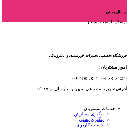
ارسال پستی
ارسال با پست پیشتاز
فروشگاه تخصصی تجهیزات خورشیدی و الکترونیکی
امور مشتریان:
09141857814
- 04133135059
آدرس:
تبریز، سه راهی امین، پاساژ ملل، واحد 61
خدمات مشتریان
پیگیری سفارش
پیگیری پستی
حساب کاربری