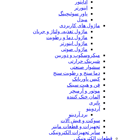
آداپتور
اینورتر
پاور سوئیچینگ
مبدل
ماژول های کاربردی
ماژول تغذیه، ولتاژ و جریان
ماژول دما و رطوبت
ماژول اینورتر
ماژول صوتی
میکروسکوپ و دوربین
شیرینک حرارتی
سشوار صنعتی
دما سنج و رطوبت سنج
کیس پاوربانک
فن و هیت سینک
موتور و آرمیچر
المان خنک کننده
باتری
آردوینو
برد آردینو
سوکت و فیش آلات
تجهیزات و قطعات ماینر
سایر تجهیزات الکترونیکی
قطعات الکترونیکی