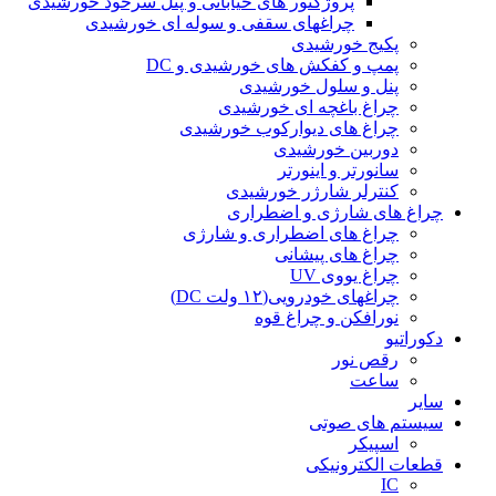
پروژکتور های خیابانی و پنل سرخود خورشیدی
چراغهای سقفی و سوله ای خورشیدی
پکیج خورشیدی
پمپ و کفکش های خورشیدی و DC
پنل و سلول خورشیدی
چراغ باغچه ای خورشیدی
چراغ های دیوارکوب خورشیدی
دوربین خورشیدی
سانورتر و اینورتر
کنترلر شارژر خورشیدی
چراغ های شارژی و اضطراری
چراغ های اضطراری و شارژی
چراغ های پیشانی
چراغ یووی UV
چراغهای خودرویی(۱۲ ولت DC)
نورافکن و چراغ قوه
دکوراتیو
رقص نور
ساعت
سایر
سیستم های صوتی
اسپیکر
قطعات الکترونیکی
IC