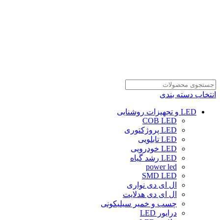
انتخاب دسته بندی
LED و تجهیزات روشنایی
COB LED
LED پروژکتوری
LED تابلویی
LED خودرویی
LED رشد گیاه
power led
SMD LED
ال ای دی نواری
ال ای دی هدلایت
چسب و خمیر سیلیکونی
درایور LED