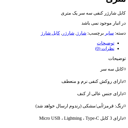
کابل شارژر کنفی سه سر یک متری
در انبار موجود نمی باشد
دسته:
سایر
برچسب:
شارژ
,
شارژر
,
کابل شارژ
توضیحات
نظرات (0)
توضیحات
◽کابل سه سر
◽دارای روکش کنفی نرم و منعطف
◽دارای جنس عالی از کنف
◽رنگ: قرمز/آبی/مشکی (رندوم ارسال خواهد شد)
◽دارای 3 کابل Micro USB ، Lightning ، Type-C