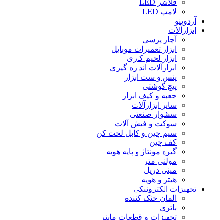
فلاشر LED
لامپ LED
آردوینو
ابزارآلات
آچار پرسی
ابزار تعمیرات موبایل
ابزار لحیم کاری
ابزارآلات اندازه گیری
پنس و ست ابزار
پیچ گوشتی
جعبه و کیف ابزار
سایر ابزارآلات
سشوار صنعتی
سوکت و فیش آلات
سیم چین و کابل لخت کن
کف چین
گیره مونتاژ و پایه هویه
مولتی متر
مینی دریل
هیتر و هویه
تجهیزات الکترونیکی
المان خنک کننده
باتری
تجهیزات و قطعات ماینر