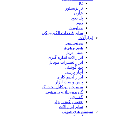
IC
ترانزیستور
خازن
پل دیود
دیود
مقاومت
سایر قطعات الکترونیکی
ابزارآلات
مولتی متر
هیتر و هویه
مینی دریل
ابزارآلات اندازه گیری
ابزار تعمیرات موبایل
پیچ گوشتی
آچار پرسی
ابزار لحیم کاری
پنس و ست ابزار
سیم چین و کابل لخت کن
گیره مونتاژ و پایه هویه
کف چین
جعبه و کیف ابزار
سایر ابزارآلات
سیستم های صوتی