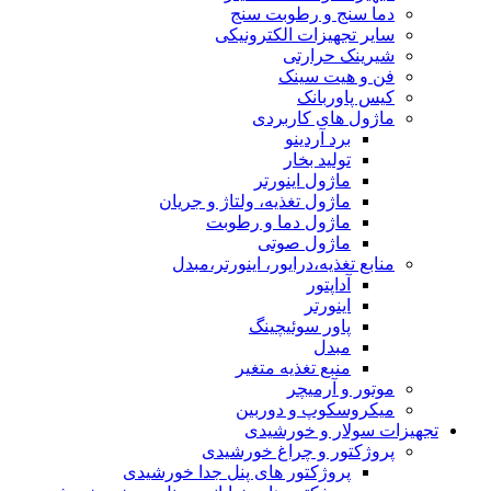
دما سنج و رطوبت سنج
سایر تجهیزات الکترونیکی
شیرینک حرارتی
فن و هیت سینک
کیس پاوربانک
ماژول های کاربردی
برد آردینو
تولید بخار
ماژول اینورتر
ماژول تغذیه، ولتاژ و جریان
ماژول دما و رطوبت
ماژول صوتی
منابع تغذیه،درایور، اینورتر،مبدل
آداپتور
اینورتر
پاور سوئیچینگ
مبدل
منبع تغذیه متغیر
موتور و آرمیچر
میکروسکوپ و دوربین
تجهیزات سولار و خورشیدی
پروژکتور و چراغ خورشیدی
پروژکتور های پنل جدا خورشیدی