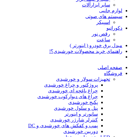
سایر ابزارآلات
لوازم جانبی
سیستم های صوتی
اسپیکر
دکوراتیو
رقص نور
ساعت
مبدل برق خودرو ( اینورتر )
راهنمای خرید محصولات خورشیدی؟!
صفحه اصلی
فروشگاه
تجهیزات سولار و خورشیدی
پروژکتور و چراغ خورشیدی
چراغ باغچه ای خورشیدی
چراغ های دیوارکوب خورشیدی
پکیج خورشیدی
پنل و سلول خورشیدی
سانورتر و اینورتر
کنترلر شارژر خورشیدی
پمپ و کفکش های خورشیدی و DC
دوربین خورشیدی