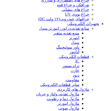
چراغ های اضطراری و شارژی
نورافکن و چراغ قوه
چراغ های پیشانی
چراغ یووی UV
چراغهای خودرویی(۱۲ ولت DC)
تجهیزات الکترونیکی
منابع تغذیه،درایور، اینورتر،مبدل
منبع تغذیه متغیر
اینورتر
مبدل
پاور سوئیچینگ
آداپتور
قطعات الکترونیکی
IC
ترانزیستور
خازن
دیود
مقاومت
سایر قطعات الکترونیکی
ماژول های کاربردی
ماژول تغذیه، ولتاژ و جریان
ماژول دما و رطوبت
ماژول اینورتر
ماژول صوتی