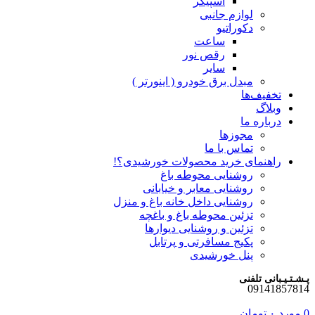
اسپیکر
لوازم جانبی
دکوراتیو
ساعت
رقص نور
سایر
مبدل برق خودرو ( اینورتر )
تخفیف‌ها
وبلاگ
درباره ما
مجوزها
تماس با ما
راهنمای خرید محصولات خورشیدی؟!
روشنایی محوطه باغ
روشنایی معابر و خیابانی
روشنایی داخل خانه باغ و منزل
تزئین محوطه باغ و باغچه
تزئین و روشنایی دیوارها
پکیج مسافرتی و پرتابل
پنل خورشیدی
پـشـتـیـبانی تلفنی
09141857814
0
مورد
۰
تومان