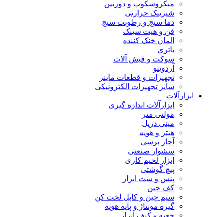
میکروسکوپ و دوربین
شیرینک حرارتی
دما سنج و رطوبت سنج
فن و هیت سینک
المان خنک کننده
باتری
سوکت و فیش آلات
آردوینو
تجهیزات و قطعات ماینر
سایر تجهیزات الکترونیکی
ابزارآلات
ابزارآلات اندازه گیری
مولتی متر
مینی دریل
هیتر و هویه
آچار پرسی
سشوار صنعتی
ابزار لحیم کاری
پیچ گوشتی
پنس و ست ابزار
کف چین
سیم چین و کابل لخت کن
گیره مونتاژ و پایه هویه
جعبه و کیف ابزار