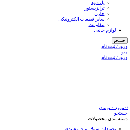
پل دیود
ترانزیستور
خازن
سایر قطعات الکترونیکی
مقاومت
لوازم جانبی
جستجو
ورود / ثبت نام
منو
ورود / ثبت نام
0
مورد
۰
تومان
جستجو
دسته بندی محصولات
تجهیزات سولار و خورشیدی