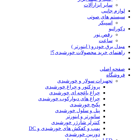
سایر ابزارآلات
لوازم جانبی
سیستم های صوتی
اسپیکر
دکوراتیو
رقص نور
ساعت
مبدل برق خودرو ( اینورتر )
راهنمای خرید محصولات خورشیدی؟!
صفحه اصلی
فروشگاه
تجهیزات سولار و خورشیدی
پروژکتور و چراغ خورشیدی
چراغ باغچه ای خورشیدی
چراغ های دیوارکوب خورشیدی
پکیج خورشیدی
پنل و سلول خورشیدی
سانورتر و اینورتر
کنترلر شارژر خورشیدی
پمپ و کفکش های خورشیدی و DC
دوربین خورشیدی