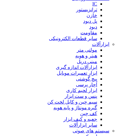
IC
ترانزیستور
خازن
پل دیود
دیود
مقاومت
سایر قطعات الکترونیکی
ابزارآلات
مولتی متر
هیتر و هویه
مینی دریل
ابزارآلات اندازه گیری
ابزار تعمیرات موبایل
پیچ گوشتی
آچار پرسی
ابزار لحیم کاری
پنس و ست ابزار
سیم چین و کابل لخت کن
گیره مونتاژ و پایه هویه
کف چین
جعبه و کیف ابزار
سایر ابزارآلات
سیستم های صوتی