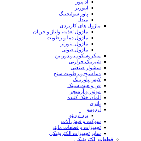
آداپتور
اینورتر
پاور سوئیچینگ
مبدل
ماژول های کاربردی
ماژول تغذیه، ولتاژ و جریان
ماژول دما و رطوبت
ماژول اینورتر
ماژول صوتی
میکروسکوپ و دوربین
شیرینک حرارتی
سشوار صنعتی
دما سنج و رطوبت سنج
کیس پاوربانک
فن و هیت سینک
موتور و آرمیچر
المان خنک کننده
باتری
آردوینو
برد آردینو
سوکت و فیش آلات
تجهیزات و قطعات ماینر
سایر تجهیزات الکترونیکی
قطعات الکترونیکی