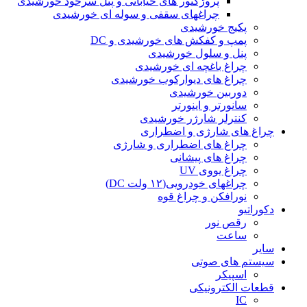
پروژکتور های خیابانی و پنل سرخود خورشیدی
چراغهای سقفی و سوله ای خورشیدی
پکیج خورشیدی
پمپ و کفکش های خورشیدی و DC
پنل و سلول خورشیدی
چراغ باغچه ای خورشیدی
چراغ های دیوارکوب خورشیدی
دوربین خورشیدی
سانورتر و اینورتر
کنترلر شارژر خورشیدی
چراغ های شارژی و اضطراری
چراغ های اضطراری و شارژی
چراغ های پیشانی
چراغ یووی UV
چراغهای خودرویی(۱۲ ولت DC)
نورافکن و چراغ قوه
دکوراتیو
رقص نور
ساعت
سایر
سیستم های صوتی
اسپیکر
قطعات الکترونیکی
IC