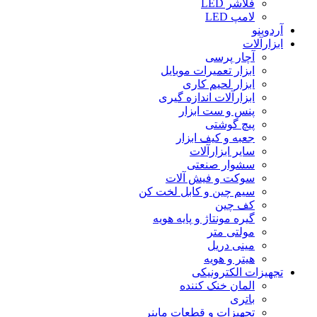
فلاشر LED
لامپ LED
آردوینو
ابزارآلات
آچار پرسی
ابزار تعمیرات موبایل
ابزار لحیم کاری
ابزارآلات اندازه گیری
پنس و ست ابزار
پیچ گوشتی
جعبه و کیف ابزار
سایر ابزارآلات
سشوار صنعتی
سوکت و فیش آلات
سیم چین و کابل لخت کن
کف چین
گیره مونتاژ و پایه هویه
مولتی متر
مینی دریل
هیتر و هویه
تجهیزات الکترونیکی
المان خنک کننده
باتری
تجهیزات و قطعات ماینر