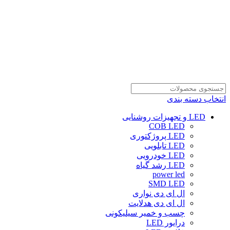
انتخاب دسته بندی
LED و تجهیزات روشنایی
COB LED
LED پروژکتوری
LED تابلویی
LED خودرویی
LED رشد گیاه
power led
SMD LED
ال ای دی نواری
ال ای دی هدلایت
چسب و خمیر سیلیکونی
درایور LED