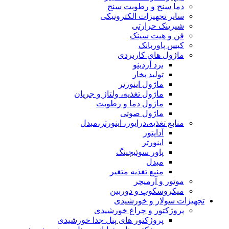
دما سنج و رطوبت سنج
سایر تجهیزات الکترونیکی
شیرینک حرارتی
فن و هیت سینک
کیس پاوربانک
ماژول های کاربردی
برد آردینو
تولید بخار
ماژول اینورتر
ماژول تغذیه، ولتاژ و جریان
ماژول دما و رطوبت
ماژول صوتی
منابع تغذیه،درایور، اینورتر،مبدل
آداپتور
اینورتر
پاور سوئیچینگ
مبدل
منبع تغذیه متغیر
موتور و آرمیچر
میکروسکوپ و دوربین
تجهیزات سولار و خورشیدی
پروژکتور و چراغ خورشیدی
پروژکتور های پنل جدا خورشیدی