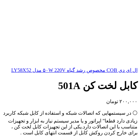
ال ای دی COB مخصوص رشد گیاه ۵۰W 220V مدل LY58X52
کابل لخت کن 501A
۲۰۰,۰۰۰
تومان
⚪ در سیستمهایی که اتصالات شبکه و استفاده از کابل شبکه کاربرد
زیادی دارد قطعا” اپراتور و یا مدیر سیستم نیاز به ابزار و تجهیزات
متناسب با این اتصالات دارد.یکی از این تجهیزات کابل لخت کن ،
برای خارج کردن روکش کابل از قسمت انتهای کابل است .