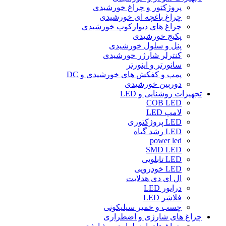
پروژکتور و چراغ خورشیدی
چراغ باغچه ای خورشیدی
چراغ های دیوارکوب خورشیدی
پکیج خورشیدی
پنل و سلول خورشیدی
کنترلر شارژر خورشیدی
سانورتر و اینورتر
پمپ و کفکش های خورشیدی و DC
دوربین خورشیدی
تجهیزات روشنایی و LED
COB LED
لامپ LED
LED پروژکتوری
LED رشد گیاه
power led
SMD LED
LED تابلویی
LED خودرویی
ال ای دی هدلایت
درایور LED
فلاشر LED
چسب و خمیر سیلیکونی
چراغ های شارژی و اضطراری