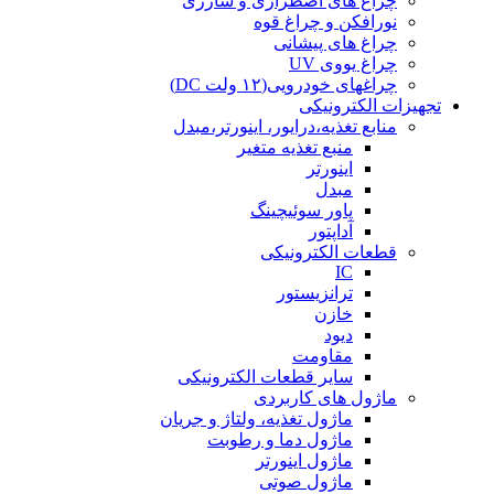
چراغ های اضطراری و شارژی
نورافکن و چراغ قوه
چراغ های پیشانی
چراغ یووی UV
چراغهای خودرویی(۱۲ ولت DC)
تجهیزات الکترونیکی
منابع تغذیه،درایور، اینورتر،مبدل
منبع تغذیه متغیر
اینورتر
مبدل
پاور سوئیچینگ
آداپتور
قطعات الکترونیکی
IC
ترانزیستور
خازن
دیود
مقاومت
سایر قطعات الکترونیکی
ماژول های کاربردی
ماژول تغذیه، ولتاژ و جریان
ماژول دما و رطوبت
ماژول اینورتر
ماژول صوتی