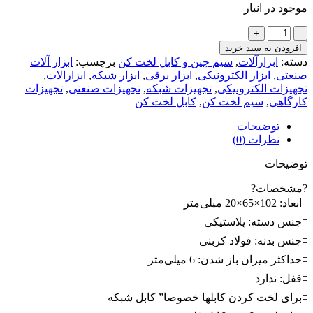
موجود در انبار
کابل
لخت
افزودن به سبد خرید
کن
دسته:
ابزارآلات
,
سیم چین و کابل لخت کن
برچسب:
ابزار آلات
501A
صنعتی
,
ابزار الکترونیکی
,
ابزار برقی
,
ابزار شبکه
,
ابزارالات
,
عدد
تجهیزات الکترونیکی
,
تجهیزات شبکه
,
تجهیزات صنعتی
,
تجهیزات
کارگاهی
,
سیم لخت کن
,
کابل لخت کن
توضیحات
نظرات (0)
توضیحات
?مشخصات?
◽ابعاد: 102×65×20 میلی‌متر
◽جنس دسته: پلاستیکی
◽جنس بدنه: فولاد کربنی
◽حداکثر میزان باز شدن: 6 میلی‌متر
◽قفل: ندارد
◽برای لخت کردن کابلها خصوصا” کابل شبکه