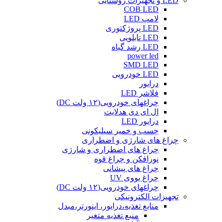
LED و تجهیزات روشنایی
COB LED
لامپ LED
LED پروژکتوری
LED تابلویی
LED رشد گیاه
power led
SMD LED
LED خودرویی
درایور
فلاشر LED
چراغهای خودرویی(۱۲ ولت DC)
ال ای دی هدلایت
درایور LED
چسب و خمیر سیلیکونی
چراغ های شارژی و اضطراری
چراغ های اضطراری و شارژی
نورافکن و چراغ قوه
چراغ های پیشانی
چراغ یووی UV
چراغهای خودرویی(۱۲ ولت DC)
تجهیزات الکترونیکی
منابع تغذیه،درایور، اینورتر،مبدل
منبع تغذیه متغیر