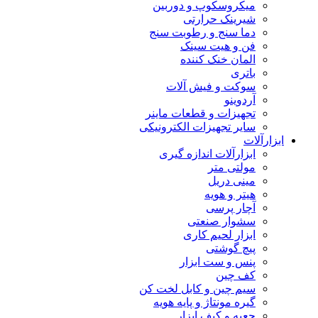
میکروسکوپ و دوربین
شیرینک حرارتی
دما سنج و رطوبت سنج
فن و هیت سینک
المان خنک کننده
باتری
سوکت و فیش آلات
آردوینو
تجهیزات و قطعات ماینر
سایر تجهیزات الکترونیکی
ابزارآلات
ابزارآلات اندازه گیری
مولتی متر
مینی دریل
هیتر و هویه
آچار پرسی
سشوار صنعتی
ابزار لحیم کاری
پیچ گوشتی
پنس و ست ابزار
کف چین
سیم چین و کابل لخت کن
گیره مونتاژ و پایه هویه
جعبه و کیف ابزار