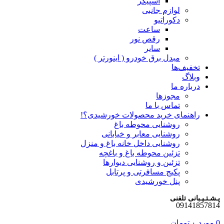
اسپیکر
لوازم جانبی
دکوراتیو
ساعت
رقص نور
سایر
مبدل برق خودرو ( اینورتر )
تخفیف‌ها
وبلاگ
درباره ما
مجوزها
تماس با ما
راهنمای خرید محصولات خورشیدی؟!
روشنایی محوطه باغ
روشنایی معابر و خیابانی
روشنایی داخل خانه باغ و منزل
تزئین محوطه باغ و باغچه
تزئین و روشنایی دیوارها
پکیج مسافرتی و پرتابل
پنل خورشیدی
پـشـتـیـبانی تلفنی
09141857814
0
مورد
۰
تومان