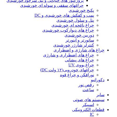
پروژکتور های خیابانی و پنل سرخود خورشیدی
چراغهای سقفی و سوله ای خورشیدی
پکیج خورشیدی
پمپ و کفکش های خورشیدی و DC
پنل و سلول خورشیدی
چراغ باغچه ای خورشیدی
چراغ های دیوارکوب خورشیدی
دوربین خورشیدی
سانورتر و اینورتر
کنترلر شارژر خورشیدی
چراغ های شارژی و اضطراری
چراغ های اضطراری و شارژی
چراغ های پیشانی
چراغ یووی UV
چراغهای خودرویی(۱۲ ولت DC)
نورافکن و چراغ قوه
دکوراتیو
رقص نور
ساعت
سایر
سیستم های صوتی
اسپیکر
قطعات الکترونیکی
IC