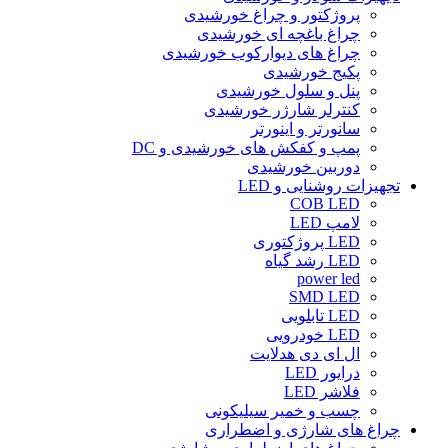
پروژکتور و چراغ خورشیدی
چراغ باغچه ای خورشیدی
چراغ های دیوارکوب خورشیدی
پکیج خورشیدی
پنل و سلول خورشیدی
کنترلر شارژر خورشیدی
سانورتر و اینورتر
پمپ و کفکش های خورشیدی و DC
دوربین خورشیدی
تجهیزات روشنایی و LED
COB LED
لامپ LED
LED پروژکتوری
LED رشد گیاه
power led
SMD LED
LED تابلویی
LED خودرویی
ال ای دی هدلایت
درایور LED
فلاشر LED
چسب و خمیر سیلیکونی
چراغ های شارژی و اضطراری