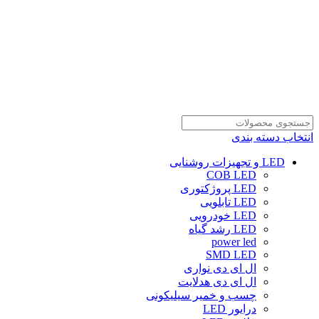
انتخاب دسته بندی
LED و تجهیزات روشنایی
COB LED
LED پروژکتوری
LED تابلویی
LED خودرویی
LED رشد گیاه
power led
SMD LED
ال ای دی نواری
ال ای دی هدلایت
چسب و خمیر سیلیکونی
درایور LED