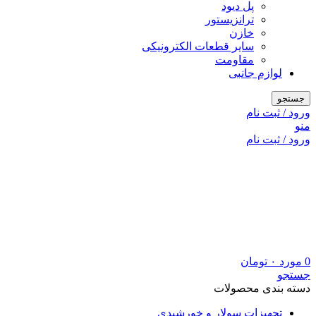
پل دیود
ترانزیستور
خازن
سایر قطعات الکترونیکی
مقاومت
لوازم جانبی
جستجو
ورود / ثبت نام
منو
ورود / ثبت نام
0
مورد
۰
تومان
جستجو
دسته بندی محصولات
تجهیزات سولار و خورشیدی