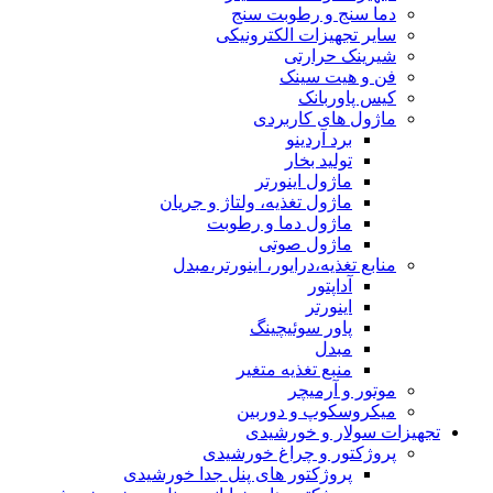
دما سنج و رطوبت سنج
سایر تجهیزات الکترونیکی
شیرینک حرارتی
فن و هیت سینک
کیس پاوربانک
ماژول های کاربردی
برد آردینو
تولید بخار
ماژول اینورتر
ماژول تغذیه، ولتاژ و جریان
ماژول دما و رطوبت
ماژول صوتی
منابع تغذیه،درایور، اینورتر،مبدل
آداپتور
اینورتر
پاور سوئیچینگ
مبدل
منبع تغذیه متغیر
موتور و آرمیچر
میکروسکوپ و دوربین
تجهیزات سولار و خورشیدی
پروژکتور و چراغ خورشیدی
پروژکتور های پنل جدا خورشیدی