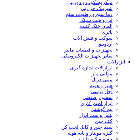
میکروسکوپ و دوربین
شیرینک حرارتی
دما سنج و رطوبت سنج
فن و هیت سینک
المان خنک کننده
باتری
سوکت و فیش آلات
آردوینو
تجهیزات و قطعات ماینر
سایر تجهیزات الکترونیکی
ابزارآلات
ابزارآلات اندازه گیری
مولتی متر
مینی دریل
هیتر و هویه
آچار پرسی
سشوار صنعتی
ابزار لحیم کاری
پیچ گوشتی
پنس و ست ابزار
کف چین
سیم چین و کابل لخت کن
گیره مونتاژ و پایه هویه
جعبه و کیف ابزار