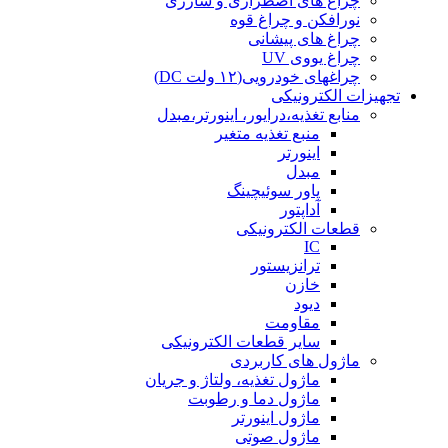
چراغ های اضطراری و شارژی
نورافکن و چراغ قوه
چراغ های پیشانی
چراغ یووی UV
چراغهای خودرویی(۱۲ ولت DC)
تجهیزات الکترونیکی
منابع تغذیه،درایور، اینورتر،مبدل
منبع تغذیه متغیر
اینورتر
مبدل
پاور سوئیچینگ
آداپتور
قطعات الکترونیکی
IC
ترانزیستور
خازن
دیود
مقاومت
سایر قطعات الکترونیکی
ماژول های کاربردی
ماژول تغذیه، ولتاژ و جریان
ماژول دما و رطوبت
ماژول اینورتر
ماژول صوتی