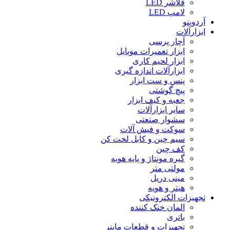
فلاشر LED
لامپ LED
آردوینو
ابزارآلات
آچار پرسی
ابزار تعمیرات موبایل
ابزار لحیم کاری
ابزارآلات اندازه گیری
پنس و ست ابزار
پیچ گوشتی
جعبه و کیف ابزار
سایر ابزارآلات
سشوار صنعتی
سوکت و فیش آلات
سیم چین و کابل لخت کن
کف چین
گیره مونتاژ و پایه هویه
مولتی متر
مینی دریل
هیتر و هویه
تجهیزات الکترونیکی
المان خنک کننده
باتری
تجهیزات و قطعات ماینر