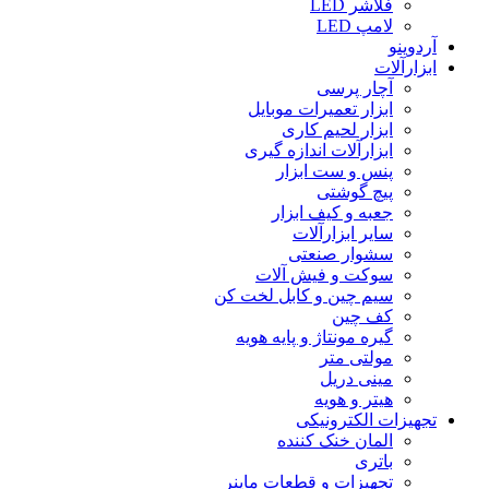
فلاشر LED
لامپ LED
آردوینو
ابزارآلات
آچار پرسی
ابزار تعمیرات موبایل
ابزار لحیم کاری
ابزارآلات اندازه گیری
پنس و ست ابزار
پیچ گوشتی
جعبه و کیف ابزار
سایر ابزارآلات
سشوار صنعتی
سوکت و فیش آلات
سیم چین و کابل لخت کن
کف چین
گیره مونتاژ و پایه هویه
مولتی متر
مینی دریل
هیتر و هویه
تجهیزات الکترونیکی
المان خنک کننده
باتری
تجهیزات و قطعات ماینر