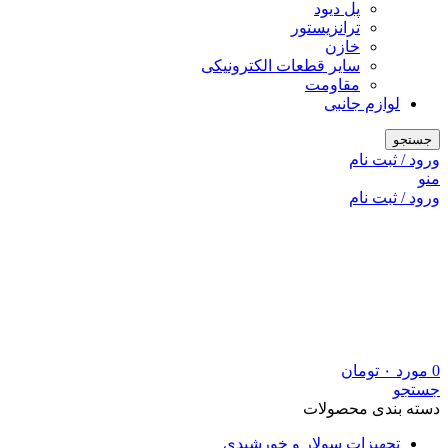
پل دیود
ترانزیستور
خازن
سایر قطعات الکترونیکی
مقاومت
لوازم جانبی
جستجو
ورود / ثبت نام
منو
ورود / ثبت نام
0
مورد
۰
تومان
جستجو
دسته بندی محصولات
تجهیزات سولار و خورشیدی