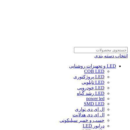
انتخاب دسته بندی
LED و تجهیزات روشنایی
COB LED
LED پروژکتوری
LED تابلویی
LED خودرویی
LED رشد گیاه
power led
SMD LED
ال ای دی نواری
ال ای دی هدلایت
چسب و خمیر سیلیکونی
درایور LED