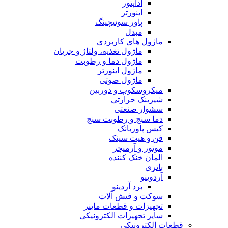
آداپتور
اینورتر
پاور سوئیچینگ
مبدل
ماژول های کاربردی
ماژول تغذیه، ولتاژ و جریان
ماژول دما و رطوبت
ماژول اینورتر
ماژول صوتی
میکروسکوپ و دوربین
شیرینک حرارتی
سشوار صنعتی
دما سنج و رطوبت سنج
کیس پاوربانک
فن و هیت سینک
موتور و آرمیچر
المان خنک کننده
باتری
آردوینو
برد آردینو
سوکت و فیش آلات
تجهیزات و قطعات ماینر
سایر تجهیزات الکترونیکی
قطعات الکترونیکی