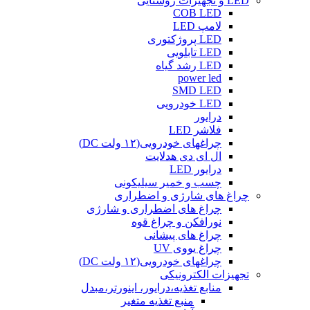
LED و تجهیزات روشنایی
COB LED
لامپ LED
LED پروژکتوری
LED تابلویی
LED رشد گیاه
power led
SMD LED
LED خودرویی
درایور
فلاشر LED
چراغهای خودرویی(۱۲ ولت DC)
ال ای دی هدلایت
درایور LED
چسب و خمیر سیلیکونی
چراغ های شارژی و اضطراری
چراغ های اضطراری و شارژی
نورافکن و چراغ قوه
چراغ های پیشانی
چراغ یووی UV
چراغهای خودرویی(۱۲ ولت DC)
تجهیزات الکترونیکی
منابع تغذیه،درایور، اینورتر،مبدل
منبع تغذیه متغیر