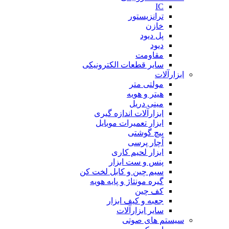
IC
ترانزیستور
خازن
پل دیود
دیود
مقاومت
سایر قطعات الکترونیکی
ابزارآلات
مولتی متر
هیتر و هویه
مینی دریل
ابزارآلات اندازه گیری
ابزار تعمیرات موبایل
پیچ گوشتی
آچار پرسی
ابزار لحیم کاری
پنس و ست ابزار
سیم چین و کابل لخت کن
گیره مونتاژ و پایه هویه
کف چین
جعبه و کیف ابزار
سایر ابزارآلات
سیستم های صوتی