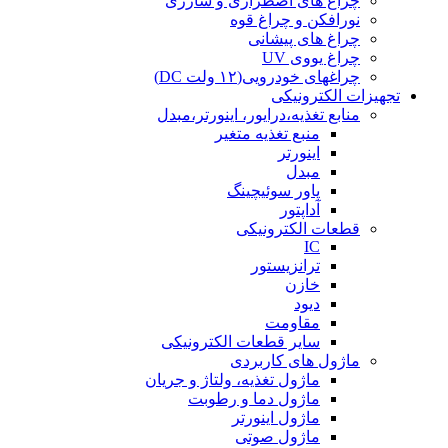
چراغ های اضطراری و شارژی
نورافکن و چراغ قوه
چراغ های پیشانی
چراغ یووی UV
چراغهای خودرویی(۱۲ ولت DC)
تجهیزات الکترونیکی
منابع تغذیه،درایور، اینورتر،مبدل
منبع تغذیه متغیر
اینورتر
مبدل
پاور سوئیچینگ
آداپتور
قطعات الکترونیکی
IC
ترانزیستور
خازن
دیود
مقاومت
سایر قطعات الکترونیکی
ماژول های کاربردی
ماژول تغذیه، ولتاژ و جریان
ماژول دما و رطوبت
ماژول اینورتر
ماژول صوتی