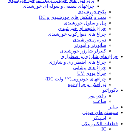
پروژکتور های خیابانی و پنل سرخود خورشیدی
چراغهای سقفی و سوله ای خورشیدی
پکیج خورشیدی
پمپ و کفکش های خورشیدی و DC
پنل و سلول خورشیدی
چراغ باغچه ای خورشیدی
چراغ های دیوارکوب خورشیدی
دوربین خورشیدی
سانورتر و اینورتر
کنترلر شارژر خورشیدی
چراغ های شارژی و اضطراری
چراغ های اضطراری و شارژی
چراغ های پیشانی
چراغ یووی UV
چراغهای خودرویی(۱۲ ولت DC)
نورافکن و چراغ قوه
دکوراتیو
رقص نور
ساعت
سایر
سیستم های صوتی
اسپیکر
قطعات الکترونیکی
IC