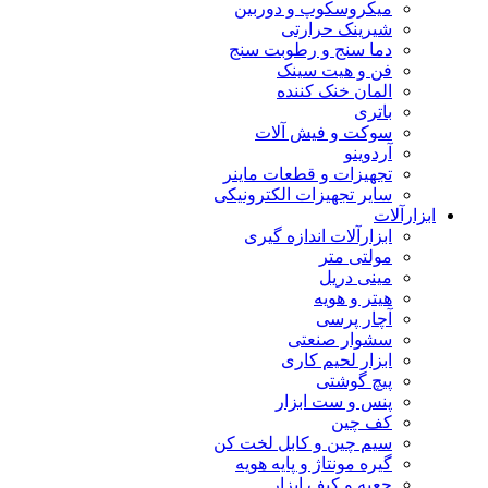
میکروسکوپ و دوربین
شیرینک حرارتی
دما سنج و رطوبت سنج
فن و هیت سینک
المان خنک کننده
باتری
سوکت و فیش آلات
آردوینو
تجهیزات و قطعات ماینر
سایر تجهیزات الکترونیکی
ابزارآلات
ابزارآلات اندازه گیری
مولتی متر
مینی دریل
هیتر و هویه
آچار پرسی
سشوار صنعتی
ابزار لحیم کاری
پیچ گوشتی
پنس و ست ابزار
کف چین
سیم چین و کابل لخت کن
گیره مونتاژ و پایه هویه
جعبه و کیف ابزار