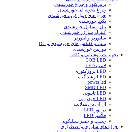
پروژکتور و چراغ خورشیدی
چراغ باغچه ای خورشیدی
چراغ های دیوارکوب خورشیدی
پکیج خورشیدی
پنل و سلول خورشیدی
کنترلر شارژر خورشیدی
سانورتر و اینورتر
پمپ و کفکش های خورشیدی و DC
دوربین خورشیدی
تجهیزات روشنایی و LED
COB LED
لامپ LED
LED پروژکتوری
LED رشد گیاه
power led
SMD LED
LED تابلویی
LED خودرویی
ال ای دی هدلایت
درایور LED
فلاشر LED
چسب و خمیر سیلیکونی
چراغ های شارژی و اضطراری