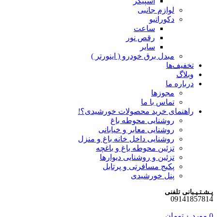
اسپیکر
لوازم جانبی
دکوراتیو
ساعت
رقص نور
سایر
مبدل برق خودرو ( اینورتر )
تخفیف‌ها
وبلاگ
درباره ما
مجوزها
تماس با ما
راهنمای خرید محصولات خورشیدی؟!
روشنایی محوطه باغ
روشنایی معابر و خیابانی
روشنایی داخل خانه باغ و منزل
تزئین محوطه باغ و باغچه
تزئین و روشنایی دیوارها
پکیج مسافرتی و پرتابل
پنل خورشیدی
پـشـتـیـبانی تلفنی
09141857814
0
مورد
۰
تومان