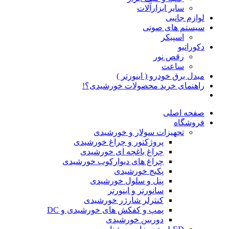
سایر ابزارآلات
لوازم جانبی
سیستم های صوتی
اسپیکر
دکوراتیو
رقص نور
ساعت
مبدل برق خودرو ( اینورتر )
راهنمای خرید محصولات خورشیدی؟!
صفحه اصلی
فروشگاه
تجهیزات سولار و خورشیدی
پروژکتور و چراغ خورشیدی
چراغ باغچه ای خورشیدی
چراغ های دیوارکوب خورشیدی
پکیج خورشیدی
پنل و سلول خورشیدی
سانورتر و اینورتر
کنترلر شارژر خورشیدی
پمپ و کفکش های خورشیدی و DC
دوربین خورشیدی