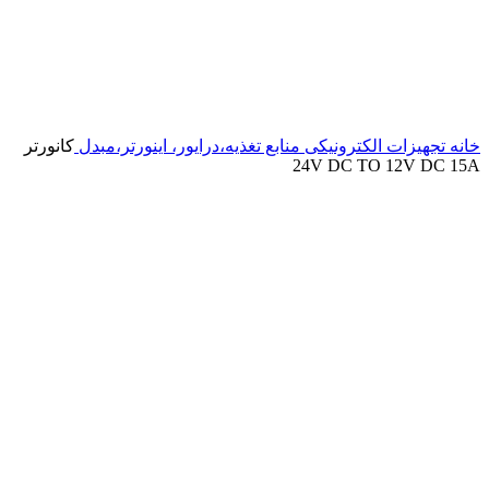
خانه
تجهیزات الکترونیکی
منابع تغذیه،درایور، اینورتر،مبدل
کانورتر
24V DC TO 12V DC 15A