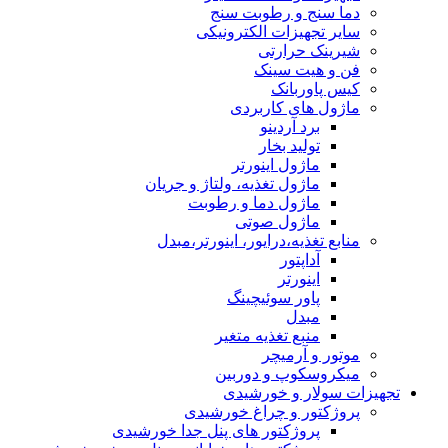
دما سنج و رطوبت سنج
سایر تجهیزات الکترونیکی
شیرینک حرارتی
فن و هیت سینک
کیس پاوربانک
ماژول های کاربردی
برد آردینو
تولید بخار
ماژول اینورتر
ماژول تغذیه، ولتاژ و جریان
ماژول دما و رطوبت
ماژول صوتی
منابع تغذیه،درایور، اینورتر،مبدل
آداپتور
اینورتر
پاور سوئیچینگ
مبدل
منبع تغذیه متغیر
موتور و آرمیچر
میکروسکوپ و دوربین
تجهیزات سولار و خورشیدی
پروژکتور و چراغ خورشیدی
پروژکتور های پنل جدا خورشیدی