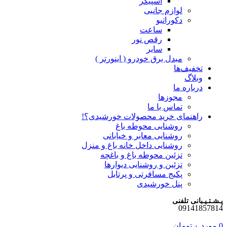
اسپیکر
لوازم جانبی
دکوراتیو
ساعت
رقص نور
سایر
مبدل برق خودرو ( اینورتر )
تخفیف‌ها
وبلاگ
درباره ما
مجوزها
تماس با ما
راهنمای خرید محصولات خورشیدی؟!
روشنایی محوطه باغ
روشنایی معابر و خیابانی
روشنایی داخل خانه باغ و منزل
تزئین محوطه باغ و باغچه
تزئین و روشنایی دیوارها
پکیج مسافرتی و پرتابل
پنل خورشیدی
پـشـتـیـبانی تلفنی
09141857814
0
مورد
۰
تومان