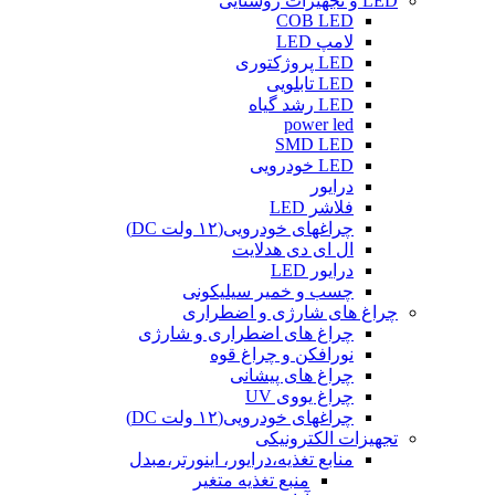
LED و تجهیزات روشنایی
COB LED
لامپ LED
LED پروژکتوری
LED تابلویی
LED رشد گیاه
power led
SMD LED
LED خودرویی
درایور
فلاشر LED
چراغهای خودرویی(۱۲ ولت DC)
ال ای دی هدلایت
درایور LED
چسب و خمیر سیلیکونی
چراغ های شارژی و اضطراری
چراغ های اضطراری و شارژی
نورافکن و چراغ قوه
چراغ های پیشانی
چراغ یووی UV
چراغهای خودرویی(۱۲ ولت DC)
تجهیزات الکترونیکی
منابع تغذیه،درایور، اینورتر،مبدل
منبع تغذیه متغیر