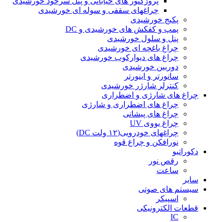
پروژکتور های خیابانی و پنل سرخود خورشیدی
چراغهای سقفی و سوله ای خورشیدی
پکیج خورشیدی
پمپ و کفکش های خورشیدی و DC
پنل و سلول خورشیدی
چراغ باغچه ای خورشیدی
چراغ های دیوارکوب خورشیدی
دوربین خورشیدی
سانورتر و اینورتر
کنترلر شارژر خورشیدی
چراغ های شارژی و اضطراری
چراغ های اضطراری و شارژی
چراغ های پیشانی
چراغ یووی UV
چراغهای خودرویی(۱۲ ولت DC)
نورافکن و چراغ قوه
دکوراتیو
رقص نور
ساعت
سایر
سیستم های صوتی
اسپیکر
قطعات الکترونیکی
IC