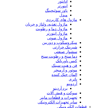
آداپتور
اینورتر
پاور سوئیچینگ
مبدل
ماژول های کاربردی
ماژول تغذیه، ولتاژ و جریان
ماژول دما و رطوبت
ماژول اینورتر
ماژول صوتی
میکروسکوپ و دوربین
شیرینک حرارتی
سشوار صنعتی
دما سنج و رطوبت سنج
کیس پاوربانک
فن و هیت سینک
موتور و آرمیچر
المان خنک کننده
باتری
آردوینو
برد آردینو
سوکت و فیش آلات
تجهیزات و قطعات ماینر
سایر تجهیزات الکترونیکی
قطعات الکترونیکی