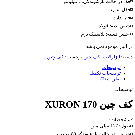
◽فک در حالت بازشوندگی: 7 میلیمتر
◽قفل: ندارد
◽فنر: دارد
◽جنس بدنه: فولاد
◽ جنس دسته: پلاستیک نرم
در انبار موجود نمی باشد
دسته:
ابزارآلات
,
کف چین
برچسب:
کف چین
توضیحات
توضیحات تکمیلی
نظرات (0)
توضیحات
کف چین XURON 170
?مشخصات?
◽طول: 127 میلی متر
◽عرض : در حالت بازشوندگی80 میلیمتر