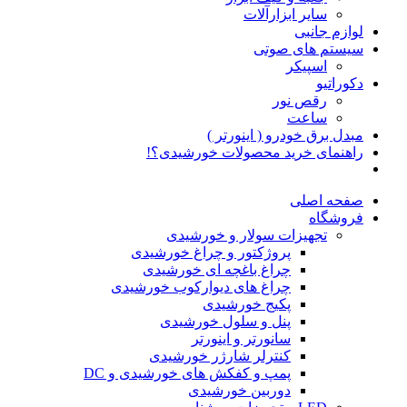
سایر ابزارآلات
لوازم جانبی
سیستم های صوتی
اسپیکر
دکوراتیو
رقص نور
ساعت
مبدل برق خودرو ( اینورتر )
راهنمای خرید محصولات خورشیدی؟!
صفحه اصلی
فروشگاه
تجهیزات سولار و خورشیدی
پروژکتور و چراغ خورشیدی
چراغ باغچه ای خورشیدی
چراغ های دیوارکوب خورشیدی
پکیج خورشیدی
پنل و سلول خورشیدی
سانورتر و اینورتر
کنترلر شارژر خورشیدی
پمپ و کفکش های خورشیدی و DC
دوربین خورشیدی