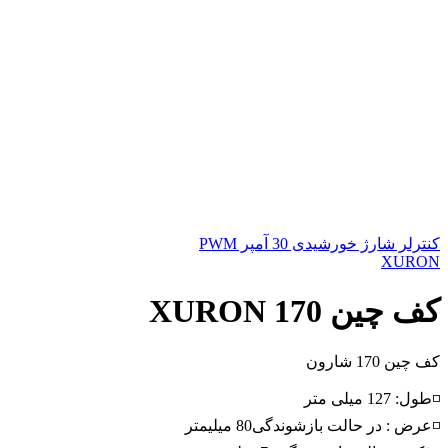
کنترلر شارژ خورشیدی 30 آمپر PWM
XURON
کف چین XURON 170
کف چین 170 شارون
◽طول: 127 میلی متر
◽عرض : در حالت بازشوندگی80 میلیمتر