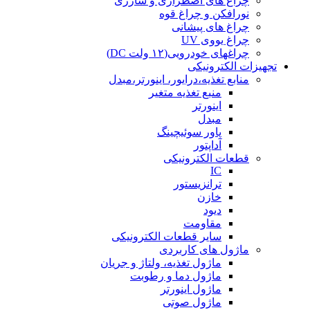
چراغ های اضطراری و شارژی
نورافکن و چراغ قوه
چراغ های پیشانی
چراغ یووی UV
چراغهای خودرویی(۱۲ ولت DC)
تجهیزات الکترونیکی
منابع تغذیه،درایور، اینورتر،مبدل
منبع تغذیه متغیر
اینورتر
مبدل
پاور سوئیچینگ
آداپتور
قطعات الکترونیکی
IC
ترانزیستور
خازن
دیود
مقاومت
سایر قطعات الکترونیکی
ماژول های کاربردی
ماژول تغذیه، ولتاژ و جریان
ماژول دما و رطوبت
ماژول اینورتر
ماژول صوتی