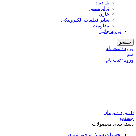
پل دیود
ترانزیستور
خازن
سایر قطعات الکترونیکی
مقاومت
لوازم جانبی
جستجو
ورود / ثبت نام
منو
ورود / ثبت نام
0
مورد
۰
تومان
جستجو
دسته بندی محصولات
تجهیزات سولار و خورشیدی