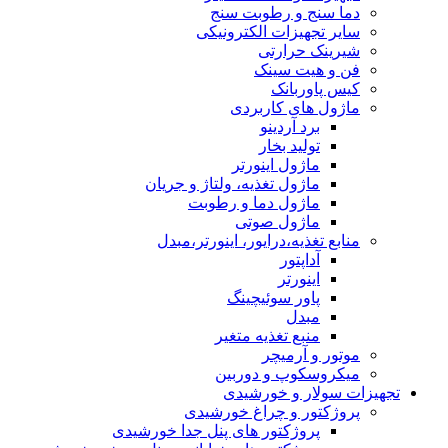
دما سنج و رطوبت سنج
سایر تجهیزات الکترونیکی
شیرینک حرارتی
فن و هیت سینک
کیس پاوربانک
ماژول های کاربردی
برد آردینو
تولید بخار
ماژول اینورتر
ماژول تغذیه، ولتاژ و جریان
ماژول دما و رطوبت
ماژول صوتی
منابع تغذیه،درایور، اینورتر،مبدل
آداپتور
اینورتر
پاور سوئیچینگ
مبدل
منبع تغذیه متغیر
موتور و آرمیچر
میکروسکوپ و دوربین
تجهیزات سولار و خورشیدی
پروژکتور و چراغ خورشیدی
پروژکتور های پنل جدا خورشیدی