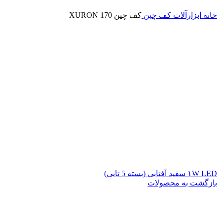
خانه
ابزارآلات
کف چین
کف چین XURON 170
۱W LED سفید آفتابی (بسته 5 تایی)
بازگشت به محصولات