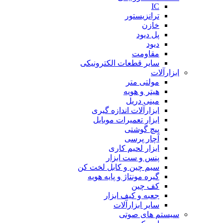
IC
ترانزیستور
خازن
پل دیود
دیود
مقاومت
سایر قطعات الکترونیکی
ابزارآلات
مولتی متر
هیتر و هویه
مینی دریل
ابزارآلات اندازه گیری
ابزار تعمیرات موبایل
پیچ گوشتی
آچار پرسی
ابزار لحیم کاری
پنس و ست ابزار
سیم چین و کابل لخت کن
گیره مونتاژ و پایه هویه
کف چین
جعبه و کیف ابزار
سایر ابزارآلات
سیستم های صوتی