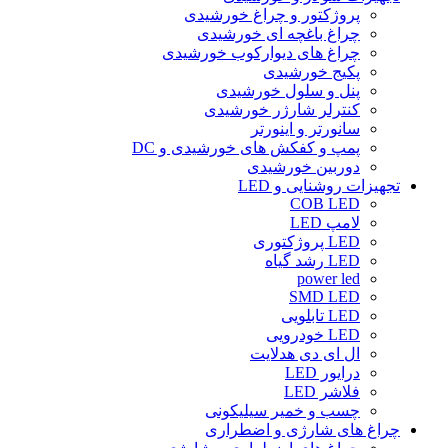
پروژکتور و چراغ خورشیدی
چراغ باغچه ای خورشیدی
چراغ های دیوارکوب خورشیدی
پکیج خورشیدی
پنل و سلول خورشیدی
کنترلر شارژر خورشیدی
سانورتر و اینورتر
پمپ و کفکش های خورشیدی و DC
دوربین خورشیدی
تجهیزات روشنایی و LED
COB LED
لامپ LED
LED پروژکتوری
LED رشد گیاه
power led
SMD LED
LED تابلویی
LED خودرویی
ال ای دی هدلایت
درایور LED
فلاشر LED
چسب و خمیر سیلیکونی
چراغ های شارژی و اضطراری