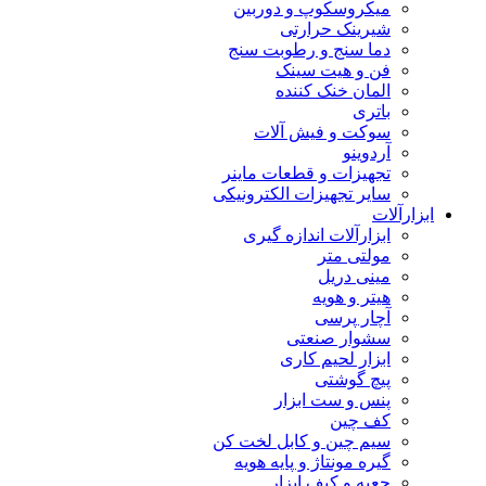
میکروسکوپ و دوربین
شیرینک حرارتی
دما سنج و رطوبت سنج
فن و هیت سینک
المان خنک کننده
باتری
سوکت و فیش آلات
آردوینو
تجهیزات و قطعات ماینر
سایر تجهیزات الکترونیکی
ابزارآلات
ابزارآلات اندازه گیری
مولتی متر
مینی دریل
هیتر و هویه
آچار پرسی
سشوار صنعتی
ابزار لحیم کاری
پیچ گوشتی
پنس و ست ابزار
کف چین
سیم چین و کابل لخت کن
گیره مونتاژ و پایه هویه
جعبه و کیف ابزار