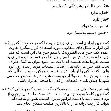
◽فک در حالت بازشوندگی: 7 میلیمتر
◽قفل: ندارد
◽فنر: دارد
◽جنس بدنه: فولاد
◽ جنس دسته: پلاستیک نرم
کف چین ابزاری است برای چیدن سیم ها که در صنعت الکترونیک،
این ابزار با شکل های متفاوتی مورد استفاده قرار میگیرد.تفاوت
عمده کف چین های الکترونیک با سیم چین ها ، این است که کف
چین ها معمولا در قیاس با سیم چین ها ، در قسمت تیغه دارای یک
سمت تقریبا تخت هستند که باعث می شود بتوان به کمک طرف
تخت کف چین ها ، پایه های اضافی قطعات مونتاژ شده روی برد
های الکترونیکی را از پایین ترین قسمت ممکن ، چید در حالی که
تیغه سیم چین ها معمولا از دو سمت شیب دار هستند و باعث می
شود تا چیدن پایه ی قطعات از کف ، با سختی همراه باشد.
همچنین دسته کف چین ها معمولا به گونه ایست که در حالی که تیغه
کف چین کاملا به برد چسبیده است ، دسته فاصله قابل توجهی از
برد داشته باشد تا دست اپراتور به برد کشیده نشود و به سادگی
بتواند کار چیدن پایه ها را با بالاترین کیفیت ممکن انجام دهد.