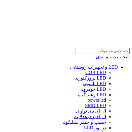
انتخاب دسته بندی
LED و تجهیزات روشنایی
COB LED
LED پروژکتوری
LED تابلویی
LED خودرویی
LED رشد گیاه
power led
SMD LED
ال ای دی نواری
ال ای دی هدلایت
چسب و خمیر سیلیکونی
درایور LED