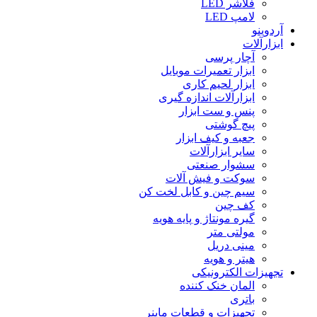
فلاشر LED
لامپ LED
آردوینو
ابزارآلات
آچار پرسی
ابزار تعمیرات موبایل
ابزار لحیم کاری
ابزارآلات اندازه گیری
پنس و ست ابزار
پیچ گوشتی
جعبه و کیف ابزار
سایر ابزارآلات
سشوار صنعتی
سوکت و فیش آلات
سیم چین و کابل لخت کن
کف چین
گیره مونتاژ و پایه هویه
مولتی متر
مینی دریل
هیتر و هویه
تجهیزات الکترونیکی
المان خنک کننده
باتری
تجهیزات و قطعات ماینر