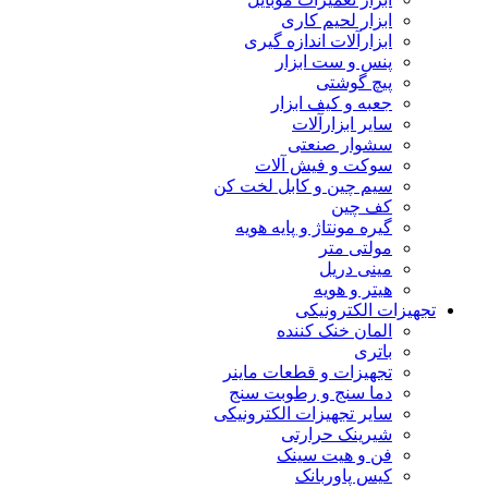
ابزار لحیم کاری
ابزارآلات اندازه گیری
پنس و ست ابزار
پیچ گوشتی
جعبه و کیف ابزار
سایر ابزارآلات
سشوار صنعتی
سوکت و فیش آلات
سیم چین و کابل لخت کن
کف چین
گیره مونتاژ و پایه هویه
مولتی متر
مینی دریل
هیتر و هویه
تجهیزات الکترونیکی
المان خنک کننده
باتری
تجهیزات و قطعات ماینر
دما سنج و رطوبت سنج
سایر تجهیزات الکترونیکی
شیرینک حرارتی
فن و هیت سینک
کیس پاوربانک