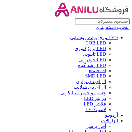
انتخاب دسته بندی
LED و تجهیزات روشنایی
COB LED
LED پروژکتوری
LED تابلویی
LED خودرویی
LED رشد گیاه
power led
SMD LED
ال ای دی نواری
ال ای دی هدلایت
چسب و خمیر سیلیکونی
درایور LED
فلاشر LED
لامپ LED
آردوینو
ابزارآلات
آچار پرسی
ابزار تعمیرات موبایل