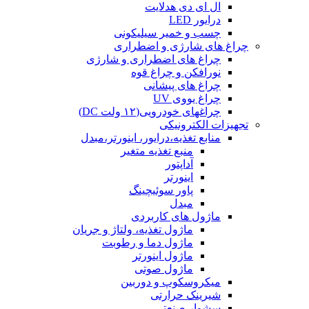
ال ای دی هدلایت
درایور LED
چسب و خمیر سیلیکونی
چراغ های شارژی و اضطراری
چراغ های اضطراری و شارژی
نورافکن و چراغ قوه
چراغ های پیشانی
چراغ یووی UV
چراغهای خودرویی(۱۲ ولت DC)
تجهیزات الکترونیکی
منابع تغذیه،درایور، اینورتر،مبدل
منبع تغذیه متغیر
آداپتور
اینورتر
پاور سوئیچینگ
مبدل
ماژول های کاربردی
ماژول تغذیه، ولتاژ و جریان
ماژول دما و رطوبت
ماژول اینورتر
ماژول صوتی
میکروسکوپ و دوربین
شیرینک حرارتی
سشوار صنعتی