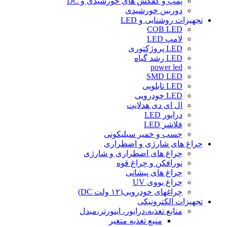
پمپ و کفکش های خورشیدی و DC
دوربین خورشیدی
تجهیزات روشنایی و LED
COB LED
لامپ LED
LED پروژکتوری
LED رشد گیاه
power led
SMD LED
LED تابلویی
LED خودرویی
ال ای دی هدلایت
درایور LED
فلاشر LED
چسب و خمیر سیلیکونی
چراغ های شارژی و اضطراری
چراغ های اضطراری و شارژی
نورافکن و چراغ قوه
چراغ های پیشانی
چراغ یووی UV
چراغهای خودرویی(۱۲ ولت DC)
تجهیزات الکترونیکی
منابع تغذیه،درایور، اینورتر،مبدل
منبع تغذیه متغیر