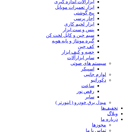
ابزارآلات اندازه گیری
ابزار تعمیرات موبایل
پیچ گوشتی
آچار پرسی
ابزار لحیم کاری
پنس و ست ابزار
سیم چین و کابل لخت کن
گیره مونتاژ و پایه هویه
کف چین
جعبه و کیف ابزار
سایر ابزارآلات
سیستم های صوتی
اسپیکر
لوازم جانبی
دکوراتیو
ساعت
رقص نور
سایر
مبدل برق خودرو ( اینورتر )
تخفیف‌ها
وبلاگ
درباره ما
مجوزها
تماس با ما