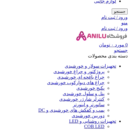
لوازم جانبی
جستجو
ورود / ثبت نام
منو
ورود / ثبت نام
0
مورد
۰
تومان
جستجو
دسته بندی محصولات
تجهیزات سولار و خورشیدی
پروژکتور و چراغ خورشیدی
چراغ باغچه ای خورشیدی
چراغ های دیوارکوب خورشیدی
پکیج خورشیدی
پنل و سلول خورشیدی
کنترلر شارژر خورشیدی
سانورتر و اینورتر
پمپ و کفکش های خورشیدی و DC
دوربین خورشیدی
تجهیزات روشنایی و LED
COB LED