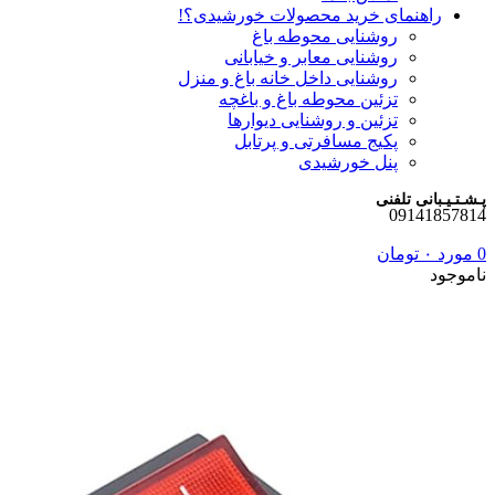
راهنمای خرید محصولات خورشیدی؟!
روشنایی محوطه باغ
روشنایی معابر و خیابانی
روشنایی داخل خانه باغ و منزل
تزئین محوطه باغ و باغچه
تزئین و روشنایی دیوارها
پکیج مسافرتی و پرتابل
پنل خورشیدی
پـشـتـیـبانی تلفنی
09141857814
0
مورد
۰
تومان
ناموجود