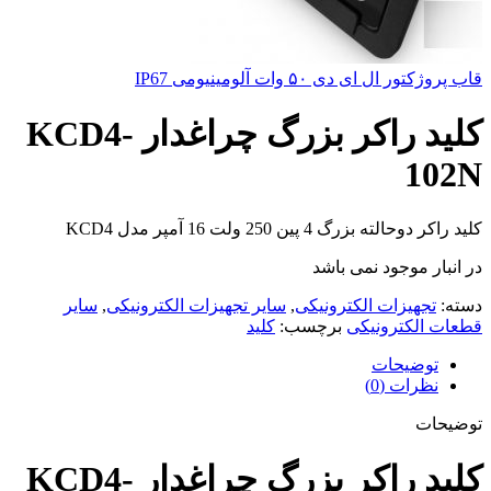
قاب پروژکتور ال ای دی ۵۰ وات آلومینیومی IP67
کلید راکر بزرگ چراغدار KCD4-
102N
کلید راکر دوحالته بزرگ 4 پین 250 ولت 16 آمپر مدل KCD4
در انبار موجود نمی باشد
دسته:
تجهیزات الکترونیکی
,
سایر تجهیزات الکترونیکی
,
سایر
قطعات الکترونیکی
برچسب:
کلید
توضیحات
نظرات (0)
توضیحات
کلید راکر بزرگ چراغدار KCD4-