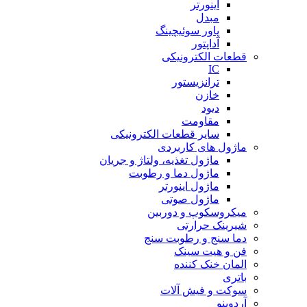
اینورتر
مبدل
پاور سوئیچینگ
آداپتور
قطعات الکترونیکی
IC
ترانزیستور
خازن
دیود
مقاومت
سایر قطعات الکترونیکی
ماژول های کاربردی
ماژول تغذیه، ولتاژ و جریان
ماژول دما و رطوبت
ماژول اینورتر
ماژول صوتی
میکروسکوپ و دوربین
شیرینک حرارتی
دما سنج و رطوبت سنج
فن و هیت سینک
المان خنک کننده
باتری
سوکت و فیش آلات
آردوینو