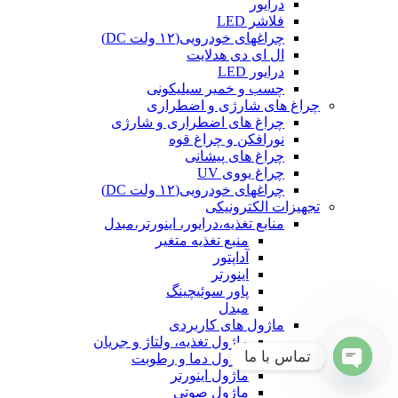
درایور
فلاشر LED
چراغهای خودرویی(۱۲ ولت DC)
ال ای دی هدلایت
درایور LED
چسب و خمیر سیلیکونی
چراغ های شارژی و اضطراری
چراغ های اضطراری و شارژی
نورافکن و چراغ قوه
چراغ های پیشانی
چراغ یووی UV
چراغهای خودرویی(۱۲ ولت DC)
تجهیزات الکترونیکی
منابع تغذیه،درایور، اینورتر،مبدل
منبع تغذیه متغیر
آداپتور
اینورتر
پاور سوئیچینگ
مبدل
ماژول های کاربردی
ماژول تغذیه، ولتاژ و جریان
تماس با ما
ماژول دما و رطوبت
ماژول اینورتر
Open
ماژول صوتی
chaty