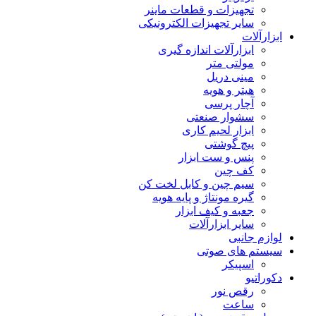
تجهیزات و قطعات ماینر
سایر تجهیزات الکترونیکی
ابزارآلات
ابزارآلات اندازه گیری
مولتی متر
مینی دریل
هیتر و هویه
آچار پرسی
سشوار صنعتی
ابزار لحیم کاری
پیچ گوشتی
پنس و ست ابزار
کف چین
سیم چین و کابل لخت کن
گیره مونتاژ و پایه هویه
جعبه و کیف ابزار
سایر ابزارآلات
لوازم جانبی
سیستم های صوتی
اسپیکر
دکوراتیو
رقص نور
ساعت