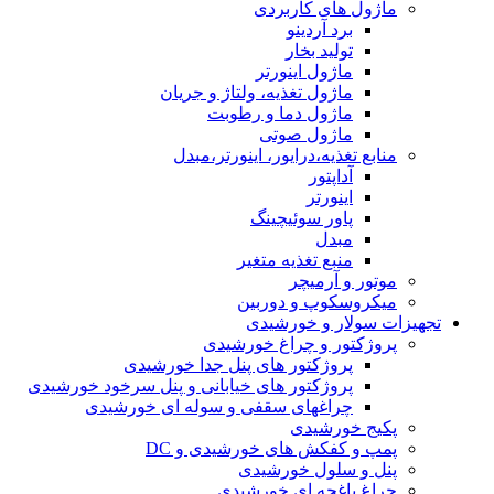
ماژول های کاربردی
برد آردینو
تولید بخار
ماژول اینورتر
ماژول تغذیه، ولتاژ و جریان
ماژول دما و رطوبت
ماژول صوتی
منابع تغذیه،درایور، اینورتر،مبدل
آداپتور
اینورتر
پاور سوئیچینگ
مبدل
منبع تغذیه متغیر
موتور و آرمیچر
میکروسکوپ و دوربین
تجهیزات سولار و خورشیدی
پروژکتور و چراغ خورشیدی
پروژکتور های پنل جدا خورشیدی
پروژکتور های خیابانی و پنل سرخود خورشیدی
چراغهای سقفی و سوله ای خورشیدی
پکیج خورشیدی
پمپ و کفکش های خورشیدی و DC
پنل و سلول خورشیدی
چراغ باغچه ای خورشیدی