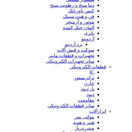
دما سنج و رطوبت سنج
کیس پاوربانک
فن و هیت سینک
موتور و آرمیچر
المان خنک کننده
باتری
آردوینو
برد آردینو
سوکت و فیش آلات
تجهیزات و قطعات ماینر
سایر تجهیزات الکترونیکی
قطعات الکترونیکی
IC
ترانزیستور
خازن
پل دیود
دیود
مقاومت
سایر قطعات الکترونیکی
ابزارآلات
مولتی متر
هیتر و هویه
مینی دریل