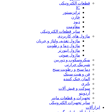
قطعات الکترونیکی
IC
ترانزیستور
خازن
دیود
مقاومت
سایر قطعات الکترونیکی
ماژول های کاربردی
ماژول تغذیه، ولتاژ و جریان
ماژول دما و رطوبت
ماژول اینورتر
ماژول صوتی
میکروسکوپ و دوربین
شیرینک حرارتی
دما سنج و رطوبت سنج
فن و هیت سینک
المان خنک کننده
باتری
سوکت و فیش آلات
آردوینو
تجهیزات و قطعات ماینر
سایر تجهیزات الکترونیکی
ابزارآلات