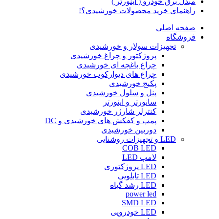
مبدل برق خودرو ( اینورتر )
راهنمای خرید محصولات خورشیدی؟!
صفحه اصلی
فروشگاه
تجهیزات سولار و خورشیدی
پروژکتور و چراغ خورشیدی
چراغ باغچه ای خورشیدی
چراغ های دیوارکوب خورشیدی
پکیج خورشیدی
پنل و سلول خورشیدی
سانورتر و اینورتر
کنترلر شارژر خورشیدی
پمپ و کفکش های خورشیدی و DC
دوربین خورشیدی
LED و تجهیزات روشنایی
COB LED
لامپ LED
LED پروژکتوری
LED تابلویی
LED رشد گیاه
power led
SMD LED
LED خودرویی