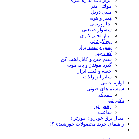
ابزارآلات اندازه گیری
مولتی متر
مینی دریل
هیتر و هویه
آچار پرسی
سشوار صنعتی
ابزار لحیم کاری
پیچ گوشتی
پنس و ست ابزار
کف چین
سیم چین و کابل لخت کن
گیره مونتاژ و پایه هویه
جعبه و کیف ابزار
سایر ابزارآلات
لوازم جانبی
سیستم های صوتی
اسپیکر
دکوراتیو
رقص نور
ساعت
مبدل برق خودرو ( اینورتر )
راهنمای خرید محصولات خورشیدی؟!