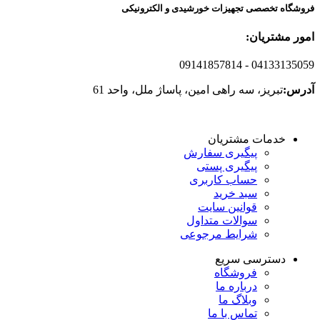
فروشگاه تخصصی تجهیزات خورشیدی و الکترونیکی
امور مشتریان:
09141857814
- 04133135059
آدرس:
تبریز، سه راهی امین، پاساژ ملل، واحد 61
خدمات مشتریان
پیگیری سفارش
پیگیری پستی
حساب کاربری
سبد خرید
قوانین سایت
سوالات متداول
شرایط مرجوعی
دسترسی سریع
فروشگاه
درباره ما
وبلاگ ما
تماس با ما