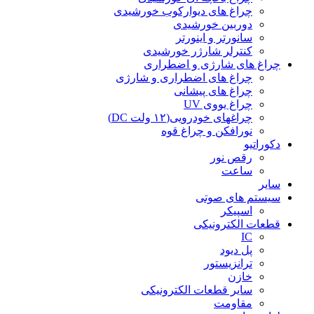
چراغ های دیوارکوب خورشیدی
دوربین خورشیدی
سانورتر و اینورتر
کنترلر شارژر خورشیدی
چراغ های شارژی و اضطراری
چراغ های اضطراری و شارژی
چراغ های پیشانی
چراغ یووی UV
چراغهای خودرویی(۱۲ ولت DC)
نورافکن و چراغ قوه
دکوراتیو
رقص نور
ساعت
سایر
سیستم های صوتی
اسپیکر
قطعات الکترونیکی
IC
پل دیود
ترانزیستور
خازن
سایر قطعات الکترونیکی
مقاومت