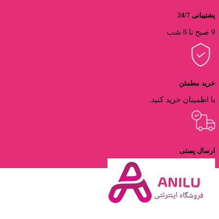
پشتیبانی 24/7
9 صبح تا 8 شب
خرید مطمئن
با اطمینان خرید کنید.
ارسال پستی
ارسال با پست پیشتاز