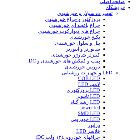
صفحه اصلی
فروشگاه
تجهیزات سولار و خورشیدی
پروژکتور و چراغ خورشیدی
چراغ باغچه ای خورشیدی
چراغ های دیوارکوب خورشیدی
پکیج خورشیدی
پنل و سلول خورشیدی
سانورتر و اینورتر
کنترلر شارژر خورشیدی
پمپ و کفکش های خورشیدی و DC
دوربین خورشیدی
LED و تجهیزات روشنایی
COB LED
لامپ LED
LED پروژکتوری
LED تابلویی
LED رشد گیاه
power led
SMD LED
LED خودرویی
درایور
فلاشر LED
چراغهای خودرویی(۱۲ ولت DC)