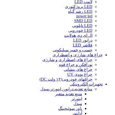
لامپ LED
LED پروژکتوری
LED رشد گیاه
power led
SMD LED
LED تابلویی
LED خودرویی
ال ای دی هدلایت
درایور LED
فلاشر LED
چسب و خمیر سیلیکونی
چراغ های شارژی و اضطراری
چراغ های اضطراری و شارژی
نورافکن و چراغ قوه
چراغ های پیشانی
چراغ یووی UV
چراغهای خودرویی(۱۲ ولت DC)
تجهیزات الکترونیکی
منابع تغذیه،درایور، اینورتر،مبدل
منبع تغذیه متغیر
اینورتر
مبدل
پاور سوئیچینگ
آداپتور